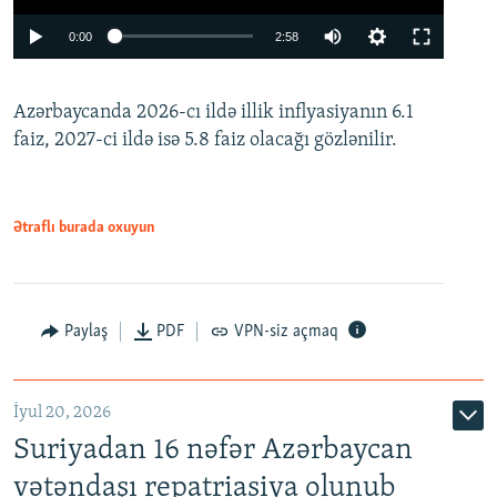
Auto
0:00
2:58
240p
Azərbaycanda 2026-cı ildə illik inflyasiyanın 6.1
360p
faiz, 2027-ci ildə isə 5.8 faiz olacağı gözlənilir.
480p
720p
1080p
Ətraflı burada oxuyun
Paylaş
PDF
VPN-siz açmaq
İyul 20, 2026
Auto
240p
360p
480p
Suriyadan 16 nəfər Azərbaycan
720p
1080p
vətəndaşı repatriasiya olunub