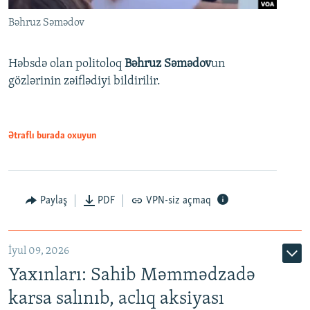
Bəhruz Səmədov
Həbsdə olan politoloq
Bəhruz Səmədov
un
gözlərinin zəiflədiyi bildirilir.
Ətraflı burada oxuyun
Paylaş
PDF
VPN-siz açmaq
İyul 09, 2026
Yaxınları: Sahib Məmmədzadə
karsa salınıb, aclıq aksiyası