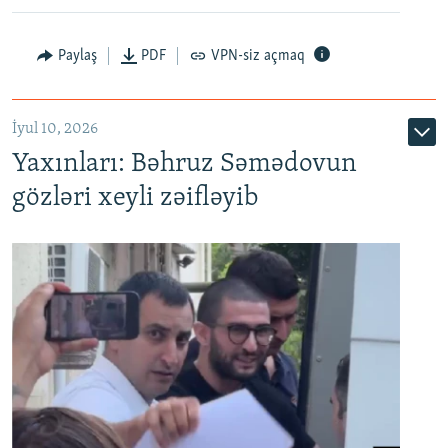
Paylaş
PDF
VPN-siz açmaq
İyul 10, 2026
Yaxınları: Bəhruz Səmədovun
gözləri xeyli zəifləyib