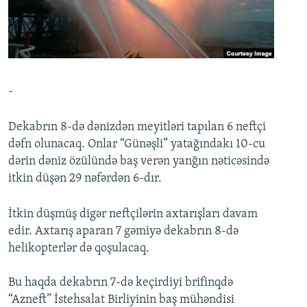
İNFOQRAFIKA
AZƏRBAYCAN ƏDƏBIYYATI KITABXANASI
MISSIYAMIZ
BIZI IZLƏ
KARIKATURA
İSLAM VƏ DEMOKRATIYA
PEŞƏ ETIKASI VƏ JURNALISTIKA STANDARTLARIMIZ
İZ - MƏDƏNIYYƏT PROQRAMI
MATERIALLARIMIZDAN ISTIFADƏ
AZADLIQRADIOSU MOBIL TELEFONUNUZDA
RFE/RL-in bütün saytları
-
BIZIMLƏ ƏLAQƏ
Dekabrın 8-də dənizdən meyitləri tapılan 6 neftçi
XƏBƏR BÜLLETENLƏRIMIZ
dəfn olunacaq. Onlar “Günəşli” yatağındakı 10-cu
dərin dəniz özülündə baş verən yanğın nəticəsində
itkin düşən 29 nəfərdən 6-dır.
İtkin düşmüş digər neftçilərin axtarışları davam
edir. Axtarış aparan 7 gəmiyə dekabrın 8-də
helikopterlər də qoşulacaq.
Bu haqda dekabrın 7-də keçirdiyi brifinqdə
“Azneft” İstehsalat Birliyinin baş mühəndisi