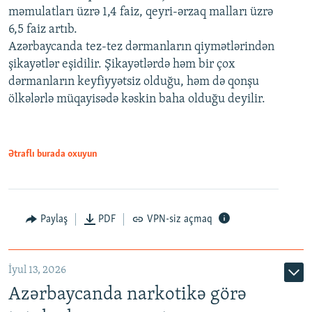
məmulatları üzrə 1,4 faiz, qeyri-ərzaq malları üzrə
6,5 faiz artıb.
Azərbaycanda tez-tez dərmanların qiymətlərindən
şikayətlər eşidilir. Şikayətlərdə həm bir çox
dərmanların keyfiyyətsiz olduğu, həm də qonşu
ölkələrlə müqayisədə kəskin baha olduğu deyilir.
Ətraflı burada oxuyun
Paylaş
PDF
VPN-siz açmaq
İyul 13, 2026
Azərbaycanda narkotikə görə