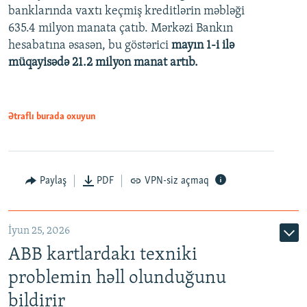
banklarında vaxtı keçmiş kreditlərin məbləği
480p
635.4 milyon manata çatıb. Mərkəzi Bankın
720p
hesabatına əsasən, bu göstərici
mayın 1-i ilə
müqayisədə 21.2 milyon manat artıb.
1080p
Ətraflı burada oxuyun
Auto
240p
360p
480p
Paylaş
PDF
VPN-siz açmaq
720p
1080p
İyun 25, 2026
ABB kartlardakı texniki
problemin həll olunduğunu
bildirir