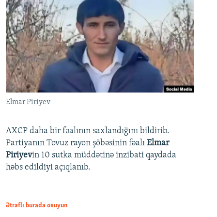
Elmar Piriyev
AXCP daha bir fəalının saxlandığını bildirib.
Partiyanın Tovuz rayon şöbəsinin fəalı
Elmar
Piriyev
in 10 sutka müddətinə inzibati qaydada
həbs edildiyi açıqlanıb.
Ətraflı burada oxuyun