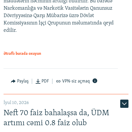
maddələrin həcminin artdığı bildirilir. Bu barədə
Narkomanlığa və Narkotik Vasitələrin Qanunsuz
Dövriyyəsinə Qarşı Mübarizə üzrə Dövlət
Komissiyasının İşçi Qrupunun məlumatında qeyd
edilir.
Ətraflı burada oxuyun
Paylaş
PDF
VPN-siz açmaq
İyul 10, 2026
Neft 70 faiz bahalaşsa da, ÜDM
artımı cəmi 0.8 faiz olub