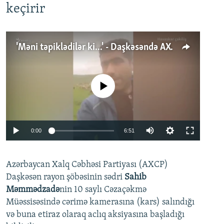
keçirir
'Məni təpiklədilər ki...' - Daşkəsəndə AXCP fəalının yaxınları onun həbsinə etiraz edirlər
No media source currently available
Auto
0:00
6:51
240p
Azərbaycan Xalq Cəbhəsi Partiyası (AXCP)
360p
Daşkəsən rayon şöbəsinin sədri
Sahib
480p
Auto
240p
360p
480p
Məmmədzadə
nin 10 saylı Cəzaçəkmə
720p
Müəssisəsində cərimə kamerasına (kars) salındığı
720p
1080p
və buna etiraz olaraq aclıq aksiyasına başladığı
1080p