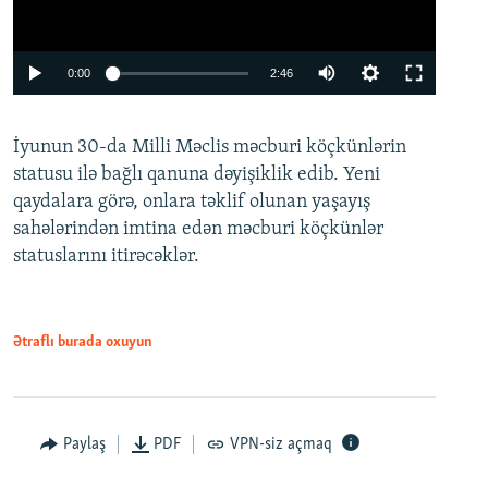
Auto
0:00
2:46
240p
İyunun 30-da Milli Məclis məcburi köçkünlərin
360p
statusu ilə bağlı qanuna dəyişiklik edib. Yeni
480p
qaydalara görə, onlara təklif olunan yaşayış
720p
sahələrindən imtina edən məcburi köçkünlər
statuslarını itirəcəklər.
1080p
Ətraflı burada oxuyun
Auto
240p
360p
480p
Paylaş
PDF
VPN-siz açmaq