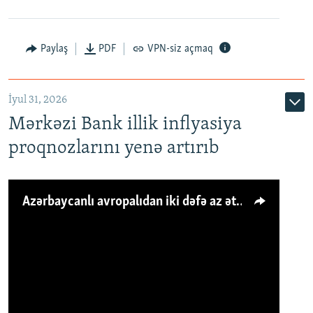
Paylaş
PDF
VPN-siz açmaq
İyul 31, 2026
Mərkəzi Bank illik inflyasiya
proqnozlarını yenə artırıb
Azərbaycanlı avropalıdan iki dəfə az ət yeyir, amma... 'Qiymət artımı qaçılmazdır'