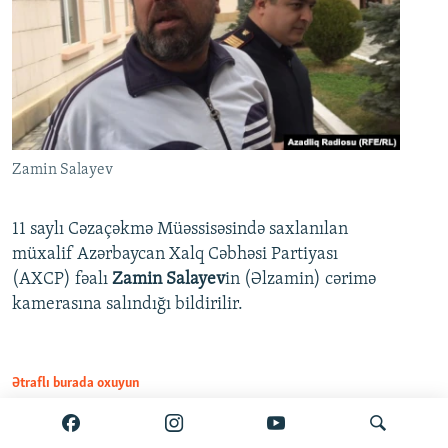
Zamin Salayev
11 saylı Cəzaçəkmə Müəssisəsində saxlanılan
müxalif Azərbaycan Xalq Cəbhəsi Partiyası
(AXCP) fəalı
Zamin Salayev
in (Əlzamin) cərimə
kamerasına salındığı bildirilir.
Ətraflı burada oxuyun