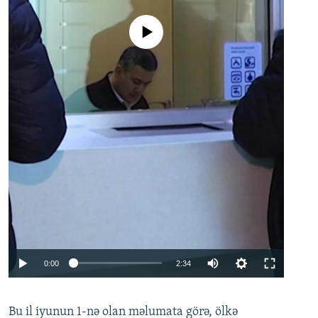
No media source currently available
Auto
0:00
2:34
240p
Bu il iyunun 1-nə olan məlumata görə, ölkə
360p