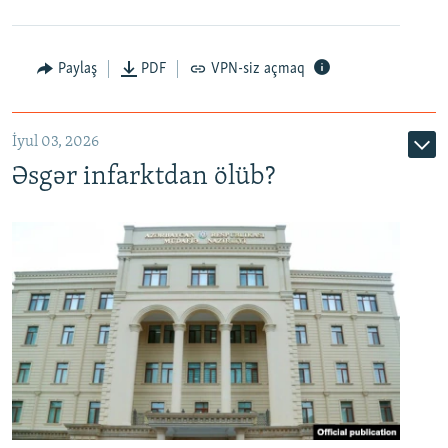
Auto
240p
360p
480p
Paylaş
PDF
VPN-siz açmaq
720p
1080p
İyul 03, 2026
Əsgər infarktdan ölüb?