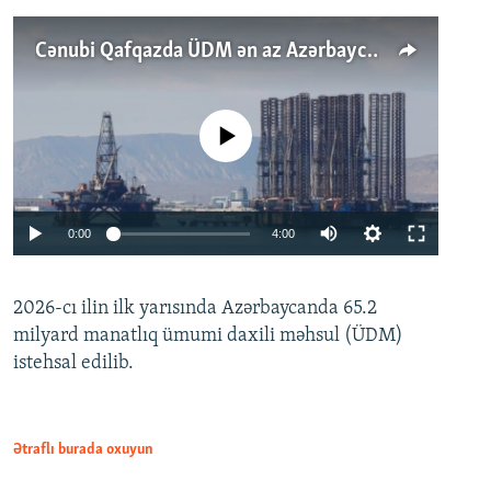
Cənubi Qafqazda ÜDM ən az Azərbaycanda artır: Qonşuları niyə Bakını qabaqlaya bilir?
No media source currently available
Auto
0:00
4:00
240p
2026-cı ilin ilk yarısında Azərbaycanda 65.2
360p
milyard manatlıq ümumi daxili məhsul (ÜDM)
480p
Auto
240p
360p
480p
istehsal edilib.
720p
720p
1080p
1080p
Ətraflı burada oxuyun