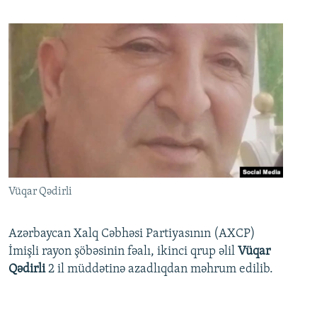
Vüqar Qədirli
Azərbaycan Xalq Cəbhəsi Partiyasının (AXCP)
İmişli rayon şöbəsinin fəalı, ikinci qrup əlil
Vüqar
Qədirli
2 il müddətinə azadlıqdan məhrum edilib.