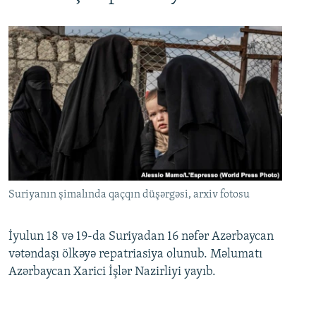
Suriyanın şimalında qaçqın düşərgəsi, arxiv fotosu
İyulun 18 və 19-da Suriyadan 16 nəfər Azərbaycan
vətəndaşı ölkəyə repatriasiya olunub. Məlumatı
Azərbaycan Xarici İşlər Nazirliyi yayıb.