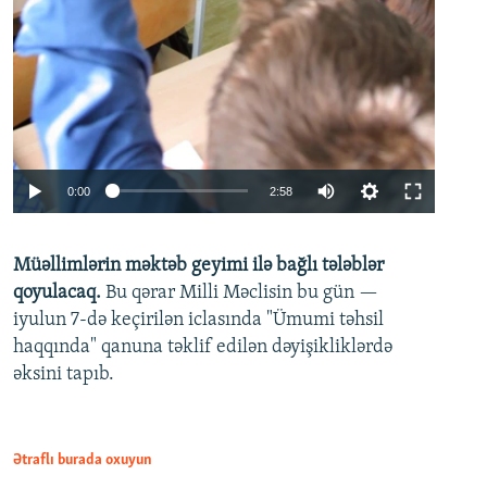
Auto
0:00
2:58
240p
Müəllimlərin məktəb geyimi ilə bağlı tələblər
360p
qoyulacaq.
Bu qərar Milli Məclisin bu gün —
480p
iyulun 7-də keçirilən iclasında "Ümumi təhsil
720p
haqqında" qanuna təklif edilən dəyişikliklərdə
əksini tapıb.
1080p
Ətraflı burada oxuyun