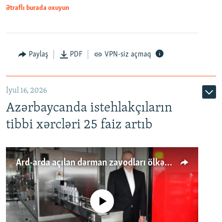
Ətraflı burada oxuyun
Paylaş
PDF
VPN-siz açmaq
İyul 16, 2026
Azərbaycanda istehlakçıların
tibbi xərcləri 25 faiz artıb
Ard-arda açılan dərman zavodları ölkənin tələbatını ödəyirmi?
No media source currently available