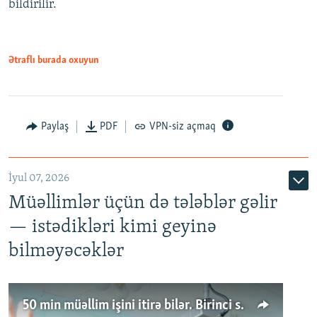
bildirilir.
Ətraflı burada oxuyun
Paylaş
PDF
VPN-siz açmaq
İyul 07, 2026
Müəllimlər üçün də tələblər gəlir
— istədikləri kimi geyinə
bilməyəcəklər
50 min müəllim işini itirə bilər. Birinci sinfə gedənlər azalır