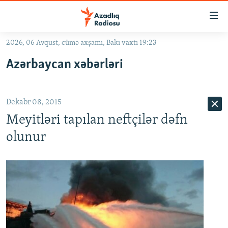
Keçid
linkləri
Əsas
2026, 06 Avqust, cümə axşamı, Bakı vaxtı 19:23
məzmuna
GÜNDƏM
Azərbaycan xəbərləri
qayıt
#İZAHLA
Əsas
KORRUPSIOMETR
naviqasiyaya
Dekabr 08, 2015
qayıt
#ƏSLINDƏ
Axtarışa
Meyitləri tapılan neftçilər dəfn
FƏRQƏ BAX
keç
olunur
QANUNI DOĞRU
ARAŞDIRMA
MULTIMEDIA
RADIO ARXIV
VIDEO
HAQQIMIZDA
FOTOQALEREYA
OXU ZALI