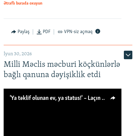
Ətraflı burada oxuyun
Paylaş
PDF
VPN-siz açmaq
İyun 30, 2026
Milli Məclis məcburi köçkünlərlə
bağlı qanuna dəyişiklik etdi
'Ya təklif olunan ev, ya status!' – Laçın köçkünü: 'Laçından başqa heç hara!'