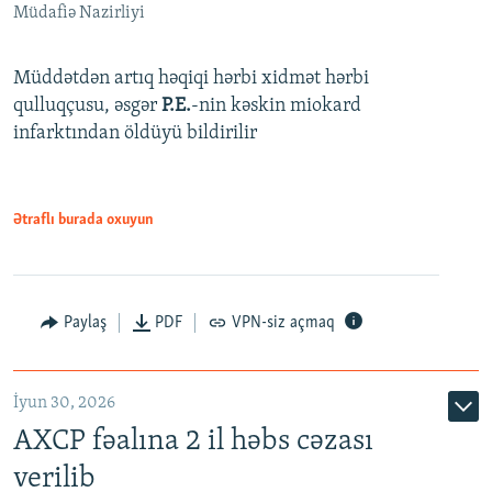
Müdafiə Nazirliyi
Müddətdən artıq həqiqi hərbi xidmət hərbi
qulluqçusu, əsgər
P.E.
-nin kəskin miokard
infarktından öldüyü bildirilir
Ətraflı burada oxuyun
Paylaş
PDF
VPN-siz açmaq
İyun 30, 2026
AXCP fəalına 2 il həbs cəzası
verilib