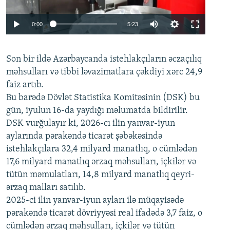
Auto
0:00
5:23
240p
Son bir ildə Azərbaycanda istehlakçıların
360p
əczaçılıq
məhsulları və tibbi ləvazimatlara çəkdiyi xərc 24,9
480p
Auto
240p
360p
480p
faiz artıb.
720p
Bu barədə Dövlət Statistika Komitəsinin (DSK) bu
720p
1080p
gün, iyulun 16-da yaydığı məlumatda bildirilir.
1080p
DSK vurğulayır ki, 2026-cı ilin yanvar-iyun
aylarında pərakəndə ticarət şəbəkəsində
istehlakçılara 32,4 milyard manatlıq, o cümlədən
17,6 milyard manatlıq ərzaq məhsulları, içkilər və
tütün məmulatları, 14,8 milyard manatlıq qeyri-
ərzaq malları satılıb.
2025-ci ilin yanvar-iyun ayları ilə müqayisədə
pərakəndə ticarət dövriyyəsi real ifadədə 3,7 faiz, o
cümlədən ərzaq məhsulları, içkilər və tütün