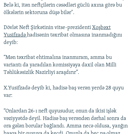
Belə ki, itən neftçilərin cəsədləri güclü axına görə bu
ölkələrin sektoruna düşə bilər".
Dövlət Neft Şirkətinin vitse-prezidenti
Xoşbəxt
Yusifzadə
hadisənin təxribat olmasına inanmadığını
deyib:
“Mən təxribat ehtimalına inanmıram, amma bu
variantı da yaradılan komissiyaya daxil olan Milli
Təhlükəsizlik Nazirliyi araşdırır”.
X.Yusifzadə deyib ki, hadisə baş verən yerdə 28 quyu
var:
“Onlardan 26-ı neft quyusudur, onun da ikisi işlək
vəziyyətdə deyil. Hadisə baş verəndən dərhal sonra da
ora gələn borular bağlandı. Amma necə oldusa, yanğın
başqa bir quyuya da keçdi. Onunla da heç nə olmaz.