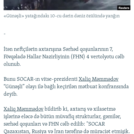
İNFOQRAFIKA
AZƏRBAYCAN ƏDƏBIYYATI KITABXANASI
MISSIYAMIZ
BIZI IZLƏ
«Günəşli» yatağındakı 10-cu dərin dəniz özülündə yanğın
KARIKATURA
İSLAM VƏ DEMOKRATIYA
PEŞƏ ETIKASI VƏ JURNALISTIKA STANDARTLARIMIZ
İZ - MƏDƏNIYYƏT PROQRAMI
MATERIALLARIMIZDAN ISTIFADƏ
-
AZADLIQRADIOSU MOBIL TELEFONUNUZDA
RFE/RL-in bütün saytları
BIZIMLƏ ƏLAQƏ
İtən neftçilərin axtarışına Sərhəd qoşunlarının 7,
Fövqəladə Hallar Nazirliyinin (FHN) 4 vertolyotu cəlb
XƏBƏR BÜLLETENLƏRIMIZ
olunub.
Bunu SOCAR-ın vitse-prezidenti
Xaliq Məmmədov
“Günəşli” olayı ilə bağlı keçirilən mətbuat konfransında
deyib.
Xaliq Məmmədov
bildirib ki, axtarış və xilasetmə
işlərinə eləcə də bütün müvafiq strukturlar, gəmilər,
sərhəd qoşunları və FHN cəlb edilib: "SOCAR
Qazaxıstan, Rusiya və İran tərəfinə də müraciət etmişik.