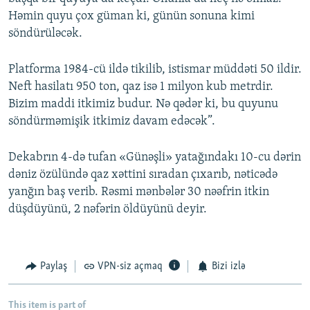
Həmin quyu çox güman ki, günün sonuna kimi
söndürüləcək.
Platforma 1984-cü ildə tikilib, istismar müddəti 50 ildir.
Neft hasilatı 950 ton, qaz isə 1 milyon kub metrdir.
Bizim maddi itkimiz budur. Nə qədər ki, bu quyunu
söndürməmişik itkimiz davam edəcək”.
Dekabrın 4-də tufan «Günəşli» yatağındakı 10-cu dərin
dəniz özülündə qaz xəttini sıradan çıxarıb, nəticədə
yanğın baş verib. Rəsmi mənbələr 30 nəəfrin itkin
düşdüyünü, 2 nəfərin öldüyünü deyir.
Paylaş
VPN-siz açmaq
Bizi izlə
This item is part of