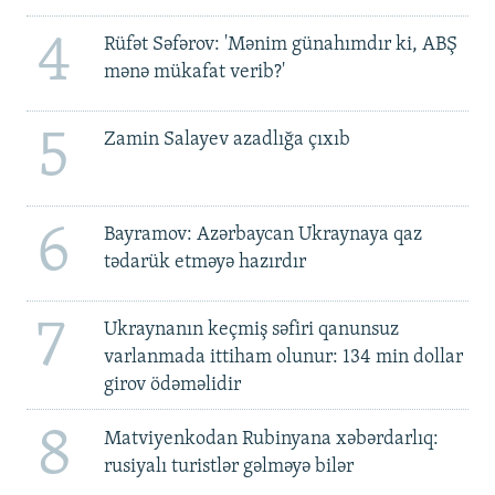
4
Rüfət Səfərov: 'Mənim günahımdır ki, ABŞ
mənə mükafat verib?'
5
Zamin Salayev azadlığa çıxıb
6
Bayramov: Azərbaycan Ukraynaya qaz
tədarük etməyə hazırdır
7
Ukraynanın keçmiş səfiri qanunsuz
varlanmada ittiham olunur: 134 min dollar
girov ödəməlidir
8
Matviyenkodan Rubinyana xəbərdarlıq:
rusiyalı turistlər gəlməyə bilər