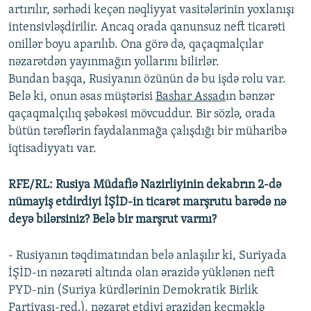
artırılır, sərhədi keçən nəqliyyat vasitələrinin yoxlanışı
intensivləşdirilir. Ancaq orada qanunsuz neft ticarəti
onillər boyu aparılıb. Ona görə də, qaçaqmalçılar
nəzarətdən yayınmağın yollarını bilirlər.
Bundan başqa, Rusiyanın özünün də bu işdə rolu var.
Belə ki, onun əsas müştərisi
Bashar Assad
ın bənzər
qaçaqmalçılıq şəbəkəsi mövcuddur. Bir sözlə, orada
bütün tərəflərin faydalanmağa çalışdığı bir müharibə
iqtisadiyyatı var.
RFE/RL: Rusiya Müdafiə Nazirliyinin dekabrın 2-də
nümayiş etdirdiyi İŞİD-in ticarət marşrutu barədə nə
deyə bilərsiniz? Belə bir marşrut varmı?
- Rusiyanın təqdimatından belə anlaşılır ki, Suriyada
İŞİD-ın nəzarəti altında olan ərazidə yüklənən neft
PYD-nin (Suriya kürdlərinin Demokratik Birlik
Partiyası-red.), nəzarət etdiyi ərazidən keçməklə