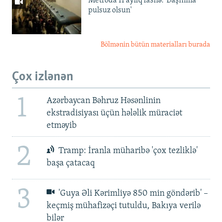
Metroda 11 aylıq fasilə: 'Daşınma
pulsuz olsun'
Bölmənin bütün materialları burada
Çox izlənən
1
Azərbaycan Bəhruz Həsənlinin
ekstradisiyası üçün hələlik müraciət
etməyib
2
Tramp: İranla müharibə 'çox tezliklə'
başa çatacaq
3
'Guya Əli Kərimliyə 850 min göndərib' –
keçmiş mühafizəçi tutuldu, Bakıya verilə
bilər