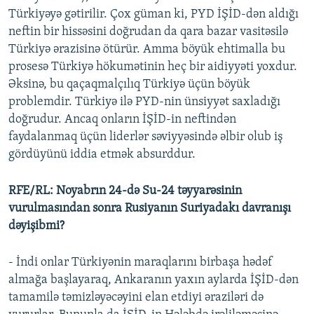
Türkiyəyə gətirilir. Çox güman ki, PYD İŞİD-dən aldığı
neftin bir hissəsini doğrudan da qara bazar vasitəsilə
Türkiyə ərazisinə ötürür. Amma böyük ehtimalla bu
prosesə Türkiyə hökumətinin heç bir aidiyyəti yoxdur.
Əksinə, bu qaçaqmalçılıq Türkiyə üçün böyük
problemdir. Türkiyə ilə PYD-nin ünsiyyət saxladığı
doğrudur. Ancaq onların İŞİD-in neftindən
faydalanmaq üçün liderlər səviyyəsində əlbir olub iş
gördüyünü iddia etmək absurddur.
RFE/RL: Noyabrın 24-də Su-24 təyyarəsinin
vurulmasından sonra Rusiyanın Suriyadakı davranışı
dəyişibmi?
- İndi onlar Türkiyənin maraqlarını birbaşa hədəf
almağa başlayaraq, Ankaranın yaxın aylarda İŞİD-dən
tamamilə təmizləyəcəyini elan etdiyi əraziləri də