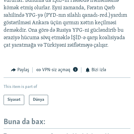
vururlar. Bununla da İŞİD-in Hələbdə irəliləməsinə
kömək etmiş olurlar. Eyni zamanda, Fəratın Qərb
sahilində YPG-yə (PYD-nın silahlı qanadı-red.)yardım
göstərilməsi Ankara üçün qırmızı xəttın keçilməsi
deməkdir. Ona görə də Rusiya YPG-ni gücləndirib bu
əraziyə hücuma sövq etməklə İŞİD-ə qarşı koalisiyada
çat yaratmağa və Türkiyəni zəiflətməyə çalışır.
Paylaş
VPN-siz açmaq
Bizi izlə
This item is part of
Siyasət
Dünya
Buna da bax: