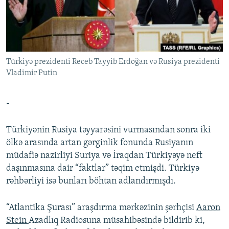
İNFOQRAFIKA
AZƏRBAYCAN ƏDƏBIYYATI KITABXANASI
MISSIYAMIZ
BIZI IZLƏ
KARIKATURA
İSLAM VƏ DEMOKRATIYA
PEŞƏ ETIKASI VƏ JURNALISTIKA STANDARTLARIMIZ
İZ - MƏDƏNIYYƏT PROQRAMI
MATERIALLARIMIZDAN ISTIFADƏ
Türkiyə prezidenti Receb Tayyib Erdoğan və Rusiya prezidenti
AZADLIQRADIOSU MOBIL TELEFONUNUZDA
RFE/RL-in bütün saytları
Vladimir Putin
BIZIMLƏ ƏLAQƏ
XƏBƏR BÜLLETENLƏRIMIZ
-
Türkiyənin Rusiya təyyarəsini vurmasından sonra iki
ölkə arasında artan gərginlik fonunda Rusiyanın
müdafiə nazirliyi Suriya və İraqdan Türkiyəyə neft
daşınmasına dair “faktlar” təqim etmişdi. Türkiyə
rəhbərliyi isə bunları böhtan adlandırmışdı.
“Atlantika Şurası” araşdırma mərkəzinin şərhçisi
Aaron
Stein
Azadlıq Radiosuna müsahibəsində bildirib ki,