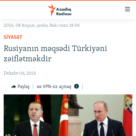
Keçid
linkləri
Əsas
2026, 08 Avqust, şənbə, Bakı vaxtı 18:06
məzmuna
GÜNDƏM
SIYASƏT
qayıt
#İZAHLA
Əsas
Rusiyanın məqsədi Türkiyəni
KORRUPSIOMETR
naviqasiyaya
zəiflətməkdir
qayıt
#ƏSLINDƏ
Axtarışa
Dekabr 06, 2015
FƏRQƏ BAX
keç
QANUNI DOĞRU
Paylaş
VPN-siz açmaq
ARAŞDIRMA
MULTIMEDIA
RADIO ARXIV
VIDEO
HAQQIMIZDA
FOTOQALEREYA
OXU ZALI