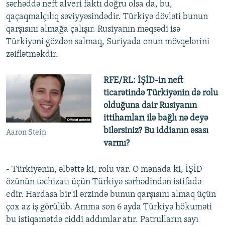
sərhəddə neft alveri faktı doğru olsa da, bu,
qaçaqmalçılıq səviyyəsindədir. Türkiyə dövləti bunun
qarşısını almağa çalışır. Rusiyanın məqsədi isə
Türkiyəni gözdən salmaq, Suriyada onun mövqelərini
zəiflətməkdir.
RFE/RL: İŞİD-in neft
ticarətində Türkiyənin də rolu
olduğuna dair Rusiyanın
ittihamları ilə bağlı nə deyə
bilərsiniz? Bu iddianın əsası
Aaron Stein
varmı?
- Türkiyənin, əlbəttə ki, rolu var. O mənada ki, İŞİD
özünün təchizatı üçün Türkiyə sərhədindən istifadə
edir. Hardasa bir il ərzində bunun qarşısını almaq üçün
çox az iş görülüb. Amma son 6 ayda Türkiyə hökuməti
bu istiqamətdə ciddi addımlar atır. Patrulların sayı