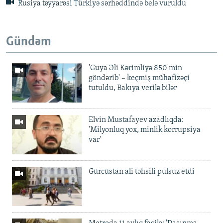
Rusiya təyyarəsi Türkiyə sərhəddində belə vuruldu
Gündəm
'Guya Əli Kərimliyə 850 min
göndərib' – keçmiş mühafizəçi
tutuldu, Bakıya verilə bilər
Elvin Mustafayev azadlıqda:
'Milyonluq yox, minlik korrupsiya
var'
Gürcüstan ali təhsili pulsuz etdi