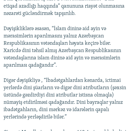
etiqad azadlığı haqqında” qanununa riayət olunmasına
nəzarəti gücləndirmək tapşırılıb.
Dəyişikliklərə əsasən, “İslam dininə aid ayin və
mərasimlərin aparılmasını yalnız Azərbaycan
Respublikasının vətəndaşları həyata keçirə bilər.
Xaricdə dini təhsil almış Azərbaycan Respublikasının
vətəndaşlarına islam dininə aid ayin və mərasimlərin
aparılması qadağandır”.
Digər dəyişikliyə , “İbadətgahlardan kənarda, ictimai
yerlərdə dini şüarların və digər dini atributların (şəxsin
üstündə gəzdirdiyi dini atributlar istisna olmaqla)
nümayiş etdirilməsi qadağandır. Dini bayraqlar yalnız
ibadətgahların, dini mərkəz və idarələrin qapalı
yerlərində yerləşdirilə bilər.”