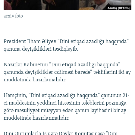
İNFOQRAFIKA
AZƏRBAYCAN ƏDƏBIYYATI KITABXANASI
MISSIYAMIZ
BIZI IZLƏ
arxiv foto
KARIKATURA
İSLAM VƏ DEMOKRATIYA
PEŞƏ ETIKASI VƏ JURNALISTIKA STANDARTLARIMIZ
İZ - MƏDƏNIYYƏT PROQRAMI
MATERIALLARIMIZDAN ISTIFADƏ
AZADLIQRADIOSU MOBIL TELEFONUNUZDA
RFE/RL-in bütün saytları
Prezident İlham Əliyev “Dini etiqad azadlığı haqqında”
qanuna dəyişiklikləri təsdiqləyib.
BIZIMLƏ ƏLAQƏ
XƏBƏR BÜLLETENLƏRIMIZ
Nazirlər Kabinetini “Dini etiqad azadlığı haqqında”
qanunda dəyişikliklər edilməsi barədə” təkliflərini iki ay
müddətində hazırlamalıdır.
Həmçinin, “Dini etiqad azadlığı haqqında” qanunun 21-
ci maddəsinin yeddinci hissəsinin tələblərini pozmağa
görə məsuliyyət müəyyən edən qanun layihəsini bir ay
müddətində hazırlanmalıdır.
Dini Qurumlarla İş üzrə Dövlət Komitəsinəsə “Dini