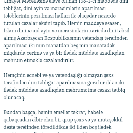
Cinayət Məcəlləsinə əlavə olunan 168-1-ci maddədə dini
təbliğat, dini ayin və mərasimlərin aparılması
tələblərinin pozulması halları ilə əlaqədar nəzərdə
tutulan cəzalar əksini tapıb. Həmin maddəyə əsasən,
İslam dininə aid ayin və mərasimlərin xaricdə dini təhsil
almış Azərbaycan Respublikasının vətəndaşı tərəfindən
aparılması iki min manatdan beş min manatadək
miqdarda cərimə və ya bir ilədək müddətə azadlıqdan
məhrum etməklə cəzalandırılır.
Həmçinin əcnəbi və ya vətəndaşlığı olmayan şəxs
tərəfindən dini təbliğat aparılmasına görə bir ildən iki
ilədək müddətə azadlıqdan məhrumetmə cəzası tətbiq
olunacaq.
Bundan başqa, həmin əməllər təkrar, habelə
qabaqcadan əlbir olan bir qrup şəxs və ya mütəşəkkil
dəstə tərəfindən törədildikdə iki ildən beş ilədək