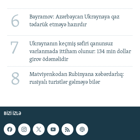
6
Bayramov: Azərbaycan Ukraynaya qaz
tədarük etməyə hazırdır
7
Ukraynanın keçmiş səfiri qanunsuz
varlanmada ittiham olunur: 134 min dollar
girov ödəməlidir
8
Matviyenkodan Rubinyana xəbərdarlıq:
rusiyalı turistlər gəlməyə bilər
BIZI IZLƏ