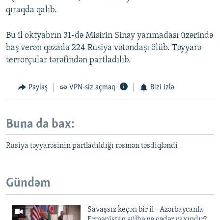
qıraqda qalıb.
Bu il oktyabrın 31-də Misirin Sinay yarımadası üzərində
baş verən qəzada 224 Rusiya vətəndaşı ölüb. Təyyarə
terrorçular tərəfindən partladılıb.
Paylaş
VPN-siz açmaq
Bizi izlə
Buna da bax:
Rusiya təyyarəsinin partladıldığı rəsmən təsdiqləndi
Gündəm
Savaşsız keçən bir il - Azərbaycanla
Ermənistan sülhə nə qədər yaxındır?