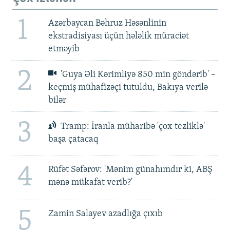
1
Azərbaycan Bəhruz Həsənlinin
ekstradisiyası üçün hələlik müraciət
etməyib
2
'Guya Əli Kərimliyə 850 min göndərib' –
keçmiş mühafizəçi tutuldu, Bakıya verilə
bilər
3
Tramp: İranla müharibə 'çox tezliklə'
başa çatacaq
4
Rüfət Səfərov: 'Mənim günahımdır ki, ABŞ
mənə mükafat verib?'
5
Zamin Salayev azadlığa çıxıb