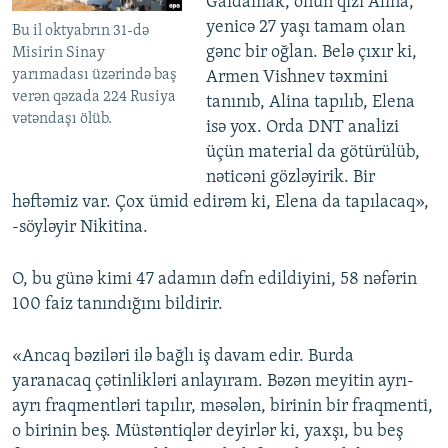
Gaidamak, onun qızı Alina,
yenicə 27 yaşı tamam olan
Bu il oktyabrın 31-də
gənc bir oğlan. Belə çıxır ki,
Misirin Sinay
yarımadası üzərində baş
Armen Vishnev təxmini
verən qəzada 224 Rusiya
tanınıb, Alina tapılıb, Elena
vətəndaşı ölüb.
isə yox. Orda DNT analizi
üçün material da götürülüb,
nəticəni gözləyirik. Bir
həftəmiz var. Çox ümid edirəm ki, Elena da tapılacaq»,
-söyləyir Nikitina.
O, bu günə kimi 47 adamın dəfn edildiyini, 58 nəfərin
100 faiz tanındığını bildirir.
«Ancaq bəziləri ilə bağlı iş davam edir. Burda
yaranacaq çətinlikləri anlayıram. Bəzən meyitin ayrı-
ayrı fraqmentləri tapılır, məsələn, birinin bir fraqmenti,
o birinin beş. Müstəntiqlər deyirlər ki, yaxşı, bu beş