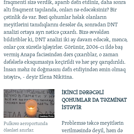
fraqmenti sizə verdik, aparıb dəfn etdiniz, daha sonra
altı fraqment tapılanda, onları nə edəcəksiniz? Bir
çətinlik də var. Bəzi qohumlar həlak olanların
meyitlərini tanıdıqlarını desələr də, sonradan DNT
analizi ortaya ayrı nəticə çıxardı. Bizə əvvəldən
bildiriblər ki, DNT analizi iki ay davam edəcək, məncə,
onlar çox sürətlə işləyirlər. Görünür, 2006-cı ildə baş
vermiş Anapa faciəsindən dərs çıxarıblar, o zaman
dəfələrlə eksqumasiya keçirildi və hər şey qarışdırıldı.
İnsan məhz öz doğmasını dəfn etdiyindən əmin olmaq
istəyir», - deyir Elena Nikitina.
İKİNCİ DƏRƏCƏLİ
QOHUMLAR DA TƏZMİNAT
İSTƏYİR
Problemsə təkcə meyitlərin
Pulkovo aeroportunda
ölənləri anırlar.
verilməsində deyil, həm də