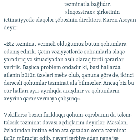
təzminatla bağlıdır.
«İnqosstrax» şirkətinin
ictimaiyyətlə əlaqələr şöbəsinin direktoru Karen Asoyan
deyir:
«Biz təzminat verməli olduğumuz bütün qohumlara
ödəniş edirik. Çətin vəziyyətlərdə qohumlarla əlaqə
yaradırıq və situasiyadan asılı olaraq fərdi qərarlar
veririk. Başlıca problem ondadır ki, bəzi hallarda
ailənin bütün üzvləri məhv olub, qanuna görə də, ikinci
dərəcəli qohumlar təzminat ala bilməzlər. Ancaq biz bu
cür halları ayrı-ayrılıqda araşdırır və qohumların
xeyrinə qərar verməyə çalışırıq».
Vəkillərsə bəzən fırıldaqçı qohum-əqrəbanın da tələm-
tələsik təzminat davası açdıqlarını deyirlər. Məsələn,
övladından imtina edən ata qəzadan sonra təzminat
üçün müraciət edib, nəvəni tərbiyə edən nənə isə