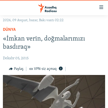
Keçid
linkləri
Əsas
2026, 09 Avqust, bazar, Bakı vaxtı 02:22
məzmuna
GÜNDƏM
DÜNYA
qayıt
#İZAHLA
Əsas
«İmkan verin, doğmalarımızı
KORRUPSIOMETR
naviqasiyaya
basdıraq»
qayıt
#ƏSLINDƏ
Axtarışa
Dekabr 05, 2015
FƏRQƏ BAX
keç
QANUNI DOĞRU
Paylaş
VPN-siz açmaq
ARAŞDIRMA
MULTIMEDIA
RADIO ARXIV
VIDEO
HAQQIMIZDA
FOTOQALEREYA
OXU ZALI