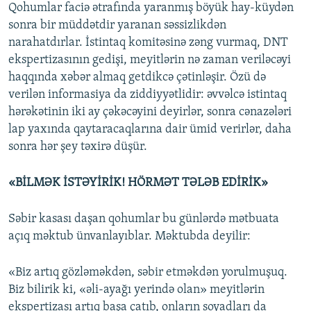
Qohumlar faciə ətrafında yaranmış böyük hay-küydən
sonra bir müddətdir yaranan səssizlikdən
narahatdırlar. İstintaq komitəsinə zəng vurmaq, DNT
ekspertizasının gedişi, meyitlərin nə zaman veriləcəyi
haqqında xəbər almaq getdikcə çətinləşir. Özü də
verilən informasiya da ziddiyyətlidir: əvvəlcə istintaq
hərəkətinin iki ay çəkəcəyini deyirlər, sonra cənazələri
lap yaxında qaytaracaqlarına dair ümid verirlər, daha
sonra hər şey təxirə düşür.
«BİLMƏK İSTƏYİRİK! HÖRMƏT TƏLƏB EDİRİK»
Səbir kasası daşan qohumlar bu günlərdə mətbuata
açıq məktub ünvanlayıblar. Məktubda deyilir:
«Biz artıq gözləməkdən, səbir etməkdən yorulmuşuq.
Biz bilirik ki, «əli-ayağı yerində olan» meyitlərin
ekspertizası artıq başa çatıb, onların soyadları da