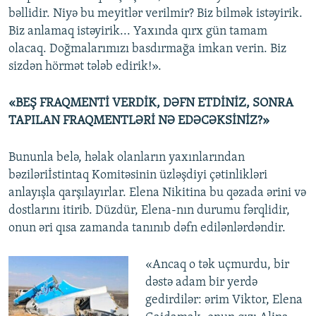
bəllidir. Niyə bu meyitlər verilmir? Biz bilmək istəyirik.
Biz anlamaq istəyirik... Yaxında qırx gün tamam
olacaq. Doğmalarımızı basdırmağa imkan verin. Biz
sizdən hörmət tələb edirik!».
«BEŞ FRAQMENTİ VERDİK, DƏFN ETDİNİZ, SONRA
TAPILAN FRAQMENTLƏRİ NƏ EDƏCƏKSİNİZ?»
Bununla belə, həlak olanların yaxınlarından
bəziləriİstintaq Komitəsinin üzləşdiyi çətinlikləri
anlayışla qarşılayırlar. Elena Nikitina bu qəzada ərini və
dostlarını itirib. Düzdür, Elena-nın durumu fərqlidir,
onun əri qısa zamanda tanınıb dəfn edilənlərdəndir.
«Ancaq o tək uçmurdu, bir
dəstə adam bir yerdə
gedirdilər: ərim Viktor, Elena