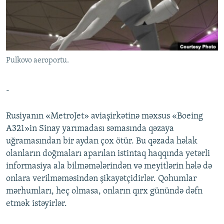
İNFOQRAFIKA
AZƏRBAYCAN ƏDƏBIYYATI KITABXANASI
MISSIYAMIZ
BIZI IZLƏ
KARIKATURA
İSLAM VƏ DEMOKRATIYA
PEŞƏ ETIKASI VƏ JURNALISTIKA STANDARTLARIMIZ
İZ - MƏDƏNIYYƏT PROQRAMI
MATERIALLARIMIZDAN ISTIFADƏ
Pulkovo aeroportu.
AZADLIQRADIOSU MOBIL TELEFONUNUZDA
RFE/RL-in bütün saytları
BIZIMLƏ ƏLAQƏ
-
XƏBƏR BÜLLETENLƏRIMIZ
Rusiyanın «MetroJet» aviaşirkətinə məxsus «Boeing
A321»in Sinay yarımadası səmasında qəzaya
uğramasından bir aydan çox ötür. Bu qəzada həlak
olanların doğmaları aparılan istintaq haqqında yetərli
informasiya ala bilməmələrindən və meyitlərin hələ də
onlara verilməməsindən şikayətçidirlər. Qohumlar
mərhumları, heç olmasa, onların qırx günündə dəfn
etmək istəyirlər.