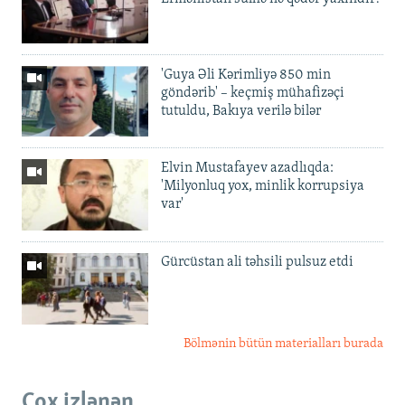
'Guya Əli Kərimliyə 850 min
göndərib' – keçmiş mühafizəçi
tutuldu, Bakıya verilə bilər
Elvin Mustafayev azadlıqda:
'Milyonluq yox, minlik korrupsiya
var'
Gürcüstan ali təhsili pulsuz etdi
Bölmənin bütün materialları burada
Çox izlənən