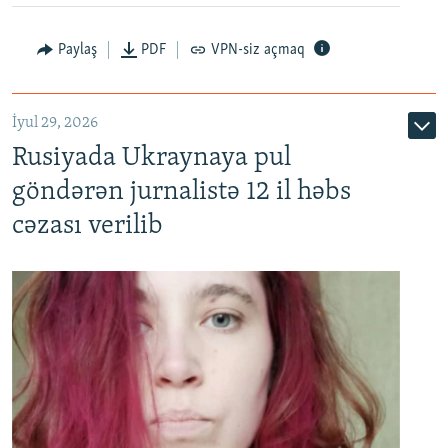
Paylaş
PDF
VPN-siz açmaq
İyul 29, 2026
Rusiyada Ukraynaya pul
göndərən jurnalistə 12 il həbs
cəzası verilib