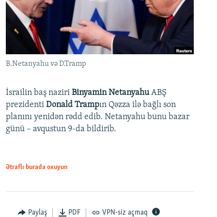
B.Netanyahu və D.Tramp
İsrailin baş naziri
Binyamin Netanyahu
ABŞ
prezidenti
Donald Tramp
ın Qəzza ilə bağlı son
planını yenidən rədd edib. Netanyahu bunu bazar
günü – avqustun 9-da bildirib.
Ətraflı burada oxuyun
Paylaş
PDF
VPN-siz açmaq