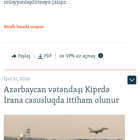
müəyyənləşdirməyə çalışır.
Ətraflı burada oxuyun
Paylaş
PDF
VPN-siz açmaq
İyul 31, 2026
Azərbaycan vətəndaşı Kiprdə
İrana casusluqda ittiham olunur