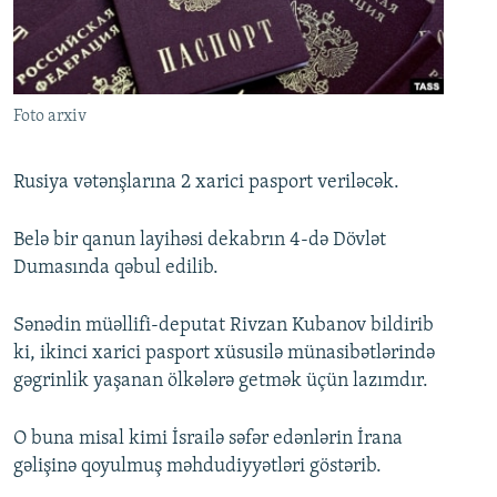
İNFOQRAFIKA
AZƏRBAYCAN ƏDƏBIYYATI KITABXANASI
MISSIYAMIZ
BIZI IZLƏ
KARIKATURA
İSLAM VƏ DEMOKRATIYA
PEŞƏ ETIKASI VƏ JURNALISTIKA STANDARTLARIMIZ
İZ - MƏDƏNIYYƏT PROQRAMI
MATERIALLARIMIZDAN ISTIFADƏ
Foto arxiv
AZADLIQRADIOSU MOBIL TELEFONUNUZDA
RFE/RL-in bütün saytları
BIZIMLƏ ƏLAQƏ
Rusiya vətənşlarına 2 xarici pasport veriləcək.
XƏBƏR BÜLLETENLƏRIMIZ
Belə bir qanun layihəsi dekabrın 4-də Dövlət
Dumasında qəbul edilib.
Sənədin müəllifi-deputat Rivzan Kubanov bildirib
ki, ikinci xarici pasport xüsusilə münasibətlərində
gəgrinlik yaşanan ölkələrə getmək üçün lazımdır.
O buna misal kimi İsrailə səfər edənlərin İrana
gəlişinə qoyulmuş məhdudiyyətləri göstərib.