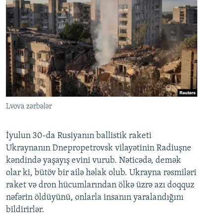
Lvova zərbələr
İyulun 30-da Rusiyanın ballistik raketi
Ukraynanın Dnepropetrovsk vilayətinin Radiuşne
kəndində yaşayış evini vurub. Nəticədə, demək
olar ki, bütöv bir ailə həlak olub. Ukrayna rəsmiləri
raket və dron hücumlarından ölkə üzrə azı doqquz
nəfərin öldüyünü, onlarla insanın yaralandığını
bildirirlər.