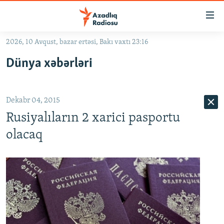
Keçid
linkləri
Əsas
2026, 10 Avqust, bazar ertəsi, Bakı vaxtı 23:16
məzmuna
GÜNDƏM
Dünya xəbərləri
qayıt
#İZAHLA
Əsas
KORRUPSIOMETR
naviqasiyaya
Dekabr 04, 2015
qayıt
#ƏSLINDƏ
Axtarışa
Rusiyalıların 2 xarici pasportu
FƏRQƏ BAX
keç
olacaq
QANUNI DOĞRU
ARAŞDIRMA
MULTIMEDIA
RADIO ARXIV
VIDEO
HAQQIMIZDA
FOTOQALEREYA
OXU ZALI