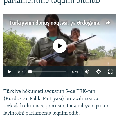
parlamentinə təqdim olunub
Türkiyənin dönüş nöqtəsi, ya Ərdoğana üçüncü şans: PKK ilə qəfil barışıq nə deməkdir?
No media source currently available
Auto
0:00
5:56
240p
Türkiyə hökuməti avqustun 5-də PKK-nın
360p
(Kürdüstan Fəhlə Partiyası) buraxılması və
480p
Auto
240p
360p
480p
tərksilah olunması prosesini tənzimləyən qanun
720p
layihəsini parlamentə təqdim edib.
720p
1080p
1080p