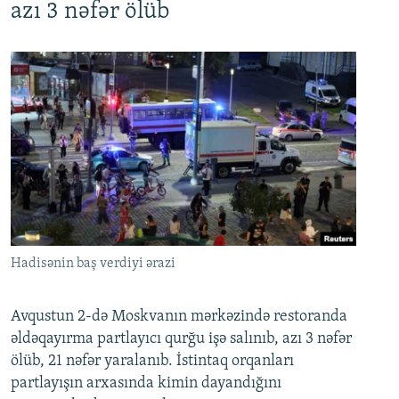
azı 3 nəfər ölüb
Hadisənin baş verdiyi ərazi
Avqustun 2-də Moskvanın mərkəzində restoranda
əldəqayırma partlayıcı qurğu işə salınıb, azı 3 nəfər
ölüb, 21 nəfər yaralanıb. İstintaq orqanları
partlayışın arxasında kimin dayandığını