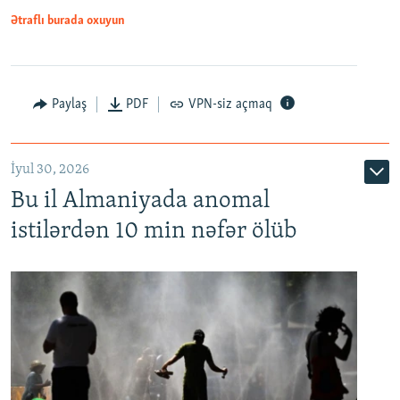
Ətraflı burada oxuyun
Paylaş
PDF
VPN-siz açmaq
İyul 30, 2026
Bu il Almaniyada anomal
istilərdən 10 min nəfər ölüb