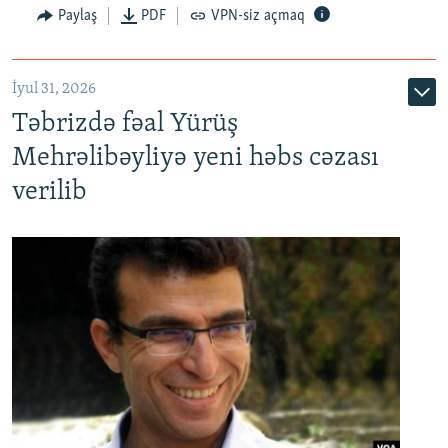
Paylaş
PDF
VPN-siz açmaq
İyul 31, 2026
Təbrizdə fəal Yürüş
Mehrəlibəyliyə yeni həbs cəzası
verilib