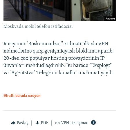
Moskvada mobil telefon istifadəçisi
Rusiyanın "Roskomnadzor" xidməti ölkədə VPN
xidmətlərinə qarşı genişmiqyaslı bloklama aparıb.
20-dən çox populyar hostinq provayderinin IP
ünvanları məhdudlaşdırılıb. Bu barədə "Eksployt"
və "Agentstvo" Telegram kanalları məlumat yayıb.
Ətraflı burada oxuyun
Paylaş
PDF
VPN-siz açmaq