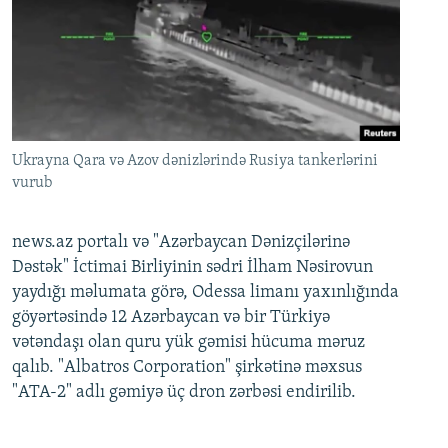
Ukrayna Qara və Azov dənizlərində Rusiya tankerlərini
vurub
news.az portalı və "Azərbaycan Dənizçilərinə
Dəstək" İctimai Birliyinin sədri İlham Nəsirovun
yaydığı məlumata görə, Odessa limanı yaxınlığında
göyərtəsində 12 Azərbaycan və bir Türkiyə
vətəndaşı olan quru yük gəmisi hücuma məruz
qalıb. "Albatros Corporation" şirkətinə məxsus
"ATA-2" adlı gəmiyə üç dron zərbəsi endirilib.