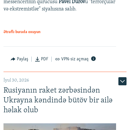
messencerinin qurucusu
Pavel Durov
u "terrorçular
və ekstremistlər" siyahısına salıb.
Ətraflı burada oxuyun
Paylaş
PDF
VPN-siz açmaq
İyul 30, 2026
Rusiyanın raket zərbəsindən
Ukrayna kəndində bütöv bir ailə
həlak olub