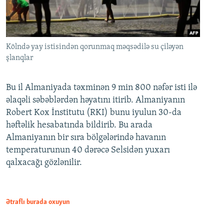
Kölndə yay istisindən qorunmaq məqsədilə su çiləyən
şlanqlar
Bu il Almaniyada təxminən 9 min 800 nəfər isti ilə
əlaqəli səbəblərdən həyatını itirib. Almaniyanın
Robert Kox İnstitutu (RKI) bunu iyulun 30-da
həftəlik hesabatında bildirib. Bu arada
Almaniyanın bir sıra bölgələrində havanın
temperaturunun 40 dərəcə Selsidən yuxarı
qalxacağı gözlənilir.
Ətraflı burada oxuyun