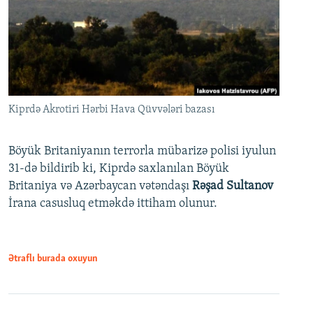
Kiprdə Akrotiri Hərbi Hava Qüvvələri bazası
Böyük Britaniyanın terrorla mübarizə polisi iyulun
31-də bildirib ki, Kiprdə saxlanılan Böyük
Britaniya və Azərbaycan vətəndaşı
Rəşad Sultanov
İrana casusluq etməkdə ittiham olunur.
Ətraflı burada oxuyun