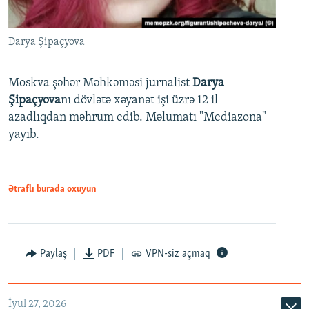
Darya Şipaçyova
Moskva şəhər Məhkəməsi jurnalist
Darya
Şipaçyova
nı dövlətə xəyanət işi üzrə 12 il
azadlıqdan məhrum edib. Məlumatı "Mediazona"
yayıb.
Ətraflı burada oxuyun
Paylaş
PDF
VPN-siz açmaq
İyul 27, 2026