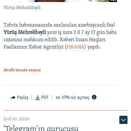
Yürüş Mehrəlibəyli
Təbriz həbsxanasında saxlanılan azərbaycanlı fəal
Yürüş Mehrəlibəyli
yeni iş üzrə 3 il 7 ay 17 gün həbs
cəzasına məhkum edilib. Xəbəri İnsan Haqları
Fəallarının Xəbər Agentliyi (
HRANA
) yayıb.
Ətraflı burada oxuyun
Paylaş
PDF
VPN-siz açmaq
İyul 30, 2026
'Telegram'ın qurucusu