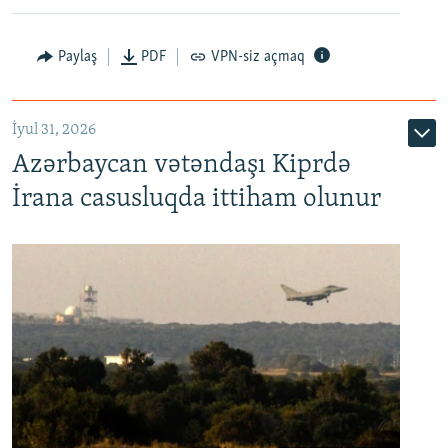
Paylaş
PDF
VPN-siz açmaq
İyul 31, 2026
Azərbaycan vətəndaşı Kiprdə
İrana casusluqda ittiham olunur