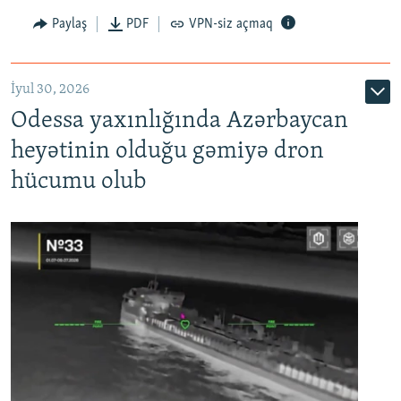
Paylaş
PDF
VPN-siz açmaq
İyul 30, 2026
Odessa yaxınlığında Azərbaycan
heyətinin olduğu gəmiyə dron
hücumu olub