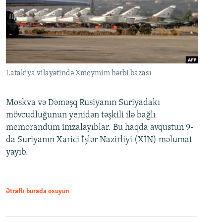
Latakiya vilayətində Xmeymim hərbi bazası
Moskva və Dəməşq Rusiyanın Suriyadakı
mövcudluğunun yenidən təşkili ilə bağlı
memorandum imzalayıblar. Bu haqda avqustun 9-
da Suriyanın Xarici İşlər Nazirliyi (XİN) məlumat
yayıb.
Ətraflı burada oxuyun