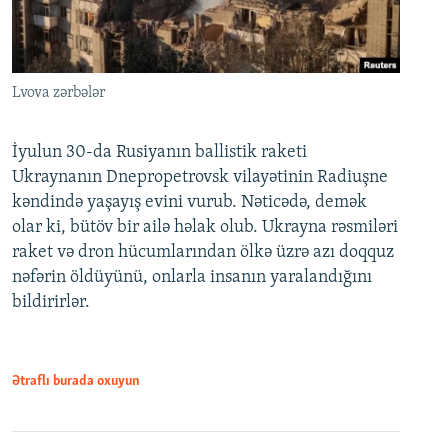
Lvova zərbələr
İyulun 30-da Rusiyanın ballistik raketi
Ukraynanın Dnepropetrovsk vilayətinin Radiuşne
kəndində yaşayış evini vurub. Nəticədə, demək
olar ki, bütöv bir ailə həlak olub. Ukrayna rəsmiləri
raket və dron hücumlarından ölkə üzrə azı doqquz
nəfərin öldüyünü, onlarla insanın yaralandığını
bildirirlər.
Ətraflı burada oxuyun