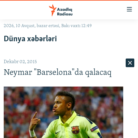
Keçid
linkləri
Əsas
2026, 10 Avqust, bazar ertəsi, Bakı vaxtı 12:49
məzmuna
GÜNDƏM
Dünya xəbərləri
qayıt
#İZAHLA
Əsas
KORRUPSIOMETR
naviqasiyaya
Dekabr 02, 2015
qayıt
#ƏSLINDƏ
Axtarışa
Neymar "Barselona"da qalacaq
FƏRQƏ BAX
keç
QANUNI DOĞRU
ARAŞDIRMA
MULTIMEDIA
RADIO ARXIV
VIDEO
HAQQIMIZDA
FOTOQALEREYA
OXU ZALI