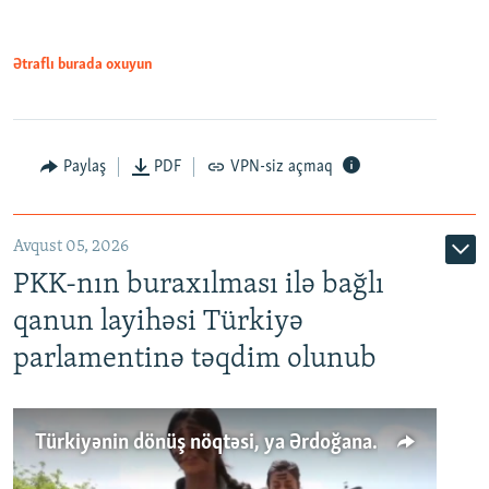
Ətraflı burada oxuyun
Paylaş
PDF
VPN-siz açmaq
Avqust 05, 2026
PKK-nın buraxılması ilə bağlı
qanun layihəsi Türkiyə
parlamentinə təqdim olunub
Türkiyənin dönüş nöqtəsi, ya Ərdoğana üçüncü şans: PKK ilə qəfil barışıq nə deməkdir?