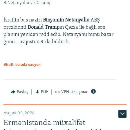
B.Netanyahu və D.Tramp
İsrailin baş naziri
Binyamin Netanyahu
ABŞ
prezidenti
Donald Tramp
ın Qəzza ilə bağlı son
planını yenidən rədd edib. Netanyahu bunu bazar
günü – avqustun 9-da bildirib.
Ətraflı burada oxuyun
Paylaş
PDF
VPN-siz açmaq
Avqust 09, 2026
Ermənistanda müxalifət