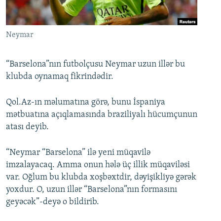
İNFOQRAFIKA
AZƏRBAYCAN ƏDƏBIYYATI KITABXANASI
MISSIYAMIZ
BIZI IZLƏ
KARIKATURA
İSLAM VƏ DEMOKRATIYA
PEŞƏ ETIKASI VƏ JURNALISTIKA STANDARTLARIMIZ
Neymar
İZ - MƏDƏNIYYƏT PROQRAMI
MATERIALLARIMIZDAN ISTIFADƏ
AZADLIQRADIOSU MOBIL TELEFONUNUZDA
RFE/RL-in bütün saytları
“Barselona”nın futbolçusu Neymar uzun illər bu
klubda oynamaq fikrindədir.
BIZIMLƏ ƏLAQƏ
XƏBƏR BÜLLETENLƏRIMIZ
Qol.Az-ın məlumatına görə, bunu İspaniya
mətbuatına açıqlamasında braziliyalı hücumçunun
atası deyib.
“Neymar “Barselona” ilə yeni müqavilə
imzalayacaq. Amma onun hələ üç illik müqaviləsi
var. Oğlum bu klubda xoşbəxtdir, dəyişikliyə gərək
yoxdur. O, uzun illər “Barselona”nın formasını
geyəcək”-deyə o bildirib.