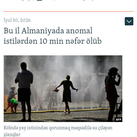
İyul 30, 2026
Bu il Almaniyada anomal
istilərdən 10 min nəfər ölüb
Kölndə yay istisindən qorunmaq məqsədilə su çiləyən
şlanqlar