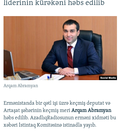
liderinin kürəkəni həbs edilib
Arqam Abramyan
Ermənistanda bir qətl işi üzrə keçmiş deputat və
Artaşat şəhərinin keçmiş meri
Arqam Abramyan
həbs edilib. AzadlıqRadiosunun erməni xidməti bu
xəbəri İstintaq Komitəsinə istinadla yayıb.