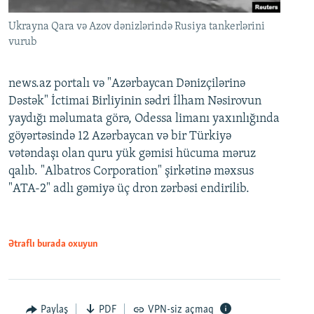
Ukrayna Qara və Azov dənizlərində Rusiya tankerlərini
vurub
news.az portalı və "Azərbaycan Dənizçilərinə
Dəstək" İctimai Birliyinin sədri İlham Nəsirovun
yaydığı məlumata görə, Odessa limanı yaxınlığında
göyərtəsində 12 Azərbaycan və bir Türkiyə
vətəndaşı olan quru yük gəmisi hücuma məruz
qalıb. "Albatros Corporation" şirkətinə məxsus
"ATA-2" adlı gəmiyə üç dron zərbəsi endirilib.
Ətraflı burada oxuyun
Paylaş
PDF
VPN-siz açmaq