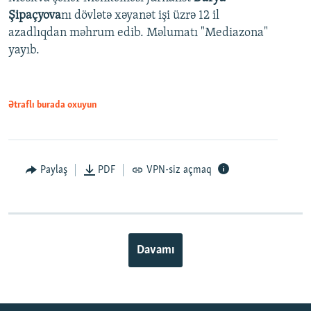
Şipaçyova
nı dövlətə xəyanət işi üzrə 12 il
azadlıqdan məhrum edib. Məlumatı "Mediazona"
yayıb.
Ətraflı burada oxuyun
Paylaş
PDF
VPN-siz açmaq
Davamı