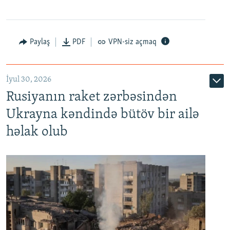
Paylaş
PDF
VPN-siz açmaq
İyul 30, 2026
Rusiyanın raket zərbəsindən
Ukrayna kəndində bütöv bir ailə
həlak olub