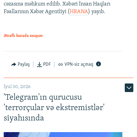
cəzasına məhkum edilib. Xəbəri İnsan Haqları
Fəallarının Xəbər Agentliyi (
HRANA
) yayıb.
Ətraflı burada oxuyun
Paylaş
PDF
VPN-siz açmaq
İyul 30, 2026
'Telegram'ın qurucusu
'terrorçular və ekstremistlər'
siyahısında