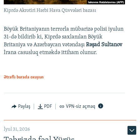
Kiprdə Akrotiri Hərbi Hava Qüvvələri bazası
Böyük Britaniyanın terrorla mübarizə polisi iyulun
31-də bildirib ki, Kiprdə saxlanılan Böyük
Britaniya və Azərbaycan vətəndaşı
Rəşad Sultanov
İrana casusluq etməkdə ittiham olunur.
Ətraflı burada oxuyun
Paylaş
PDF
VPN-siz açmaq
İyul 31, 2026