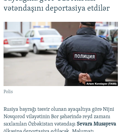
vətəndaşını deportasiya etdilər
Polis
Rusiya bayrağı təsvir olunan ayaqaltıya görə Nijni
Novqorod vilayətinin Bor şəhərində reyd zamanı
saxlanılan Özbəkistan vətəndaşı
Sevara Musayeva
ölkəsinə deportasiya ediləcək. Məlumatı