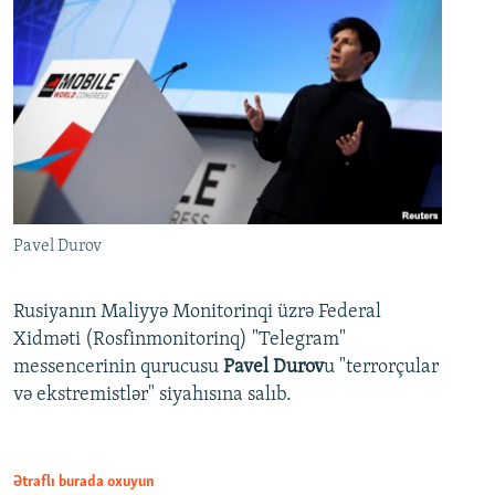
Pavel Durov
Rusiyanın Maliyyə Monitorinqi üzrə Federal
Xidməti (Rosfinmonitorinq) "Telegram"
messencerinin qurucusu
Pavel Durov
u "terrorçular
və ekstremistlər" siyahısına salıb.
Ətraflı burada oxuyun