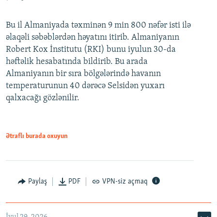
Bu il Almaniyada təxminən 9 min 800 nəfər isti ilə
əlaqəli səbəblərdən həyatını itirib. Almaniyanın
Robert Kox İnstitutu (RKI) bunu iyulun 30-da
həftəlik hesabatında bildirib. Bu arada
Almaniyanın bir sıra bölgələrində havanın
temperaturunun 40 dərəcə Selsidən yuxarı
qalxacağı gözlənilir.
Ətraflı burada oxuyun
Paylaş
PDF
VPN-siz açmaq
İyul 29, 2026