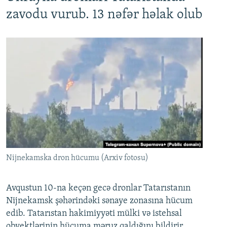
zavodu vurub. 13 nəfər həlak olub
Nijnekamska dron hücumu (Arxiv fotosu)
Avqustun 10-na keçən gecə dronlar Tatarıstanın
Nijnekamsk şəhərindəki sənaye zonasına hücum
edib. Tatarıstan hakimiyyəti mülki və istehsal
obyektlərinin hücuma məruz qaldığını bildirir.