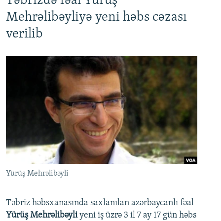
Təbrizdə fəal Yürüş
Mehrəlibəyliyə yeni həbs cəzası
verilib
Yürüş Mehrəlibəyli
Təbriz həbsxanasında saxlanılan azərbaycanlı fəal
Yürüş Mehrəlibəyli
yeni iş üzrə 3 il 7 ay 17 gün həbs