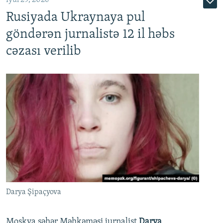
Rusiyada Ukraynaya pul
göndərən jurnalistə 12 il həbs
cəzası verilib
Darya Şipaçyova
Moskva şəhər Məhkəməsi jurnalist
Darya