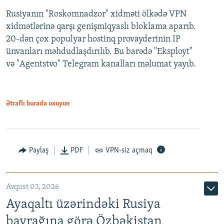
Rusiyanın "Roskomnadzor" xidməti ölkədə VPN
xidmətlərinə qarşı genişmiqyaslı bloklama aparıb.
20-dən çox populyar hostinq provayderinin IP
ünvanları məhdudlaşdırılıb. Bu barədə "Eksployt"
və "Agentstvo" Telegram kanalları məlumat yayıb.
Ətraflı burada oxuyun
Paylaş
PDF
VPN-siz açmaq
Avqust 03, 2026
Ayaqaltı üzərindəki Rusiya
bayrağına görə Özbəkistan