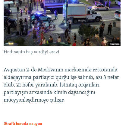
Hadisənin baş verdiyi ərazi
Avqustun 2-də Moskvanın mərkəzində restoranda
əldəqayırma partlayıcı qurğu işə salınıb, azı 3 nəfər
ölüb, 21 nəfər yaralanıb. İstintaq orqanları
partlayışın arxasında kimin dayandığını
müəyyənləşdirməyə çalışır.
Ətraflı burada oxuyun