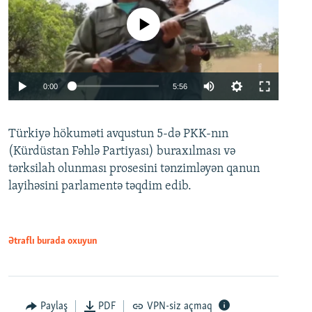
No media source currently available
Auto
0:00
5:56
240p
Türkiyə hökuməti avqustun 5-də PKK-nın
360p
(Kürdüstan Fəhlə Partiyası) buraxılması və
480p
Auto
240p
360p
480p
tərksilah olunması prosesini tənzimləyən qanun
720p
layihəsini parlamentə təqdim edib.
720p
1080p
1080p
Ətraflı burada oxuyun
Paylaş
PDF
VPN-siz açmaq