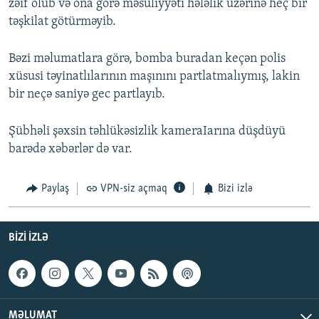
zəif olub və ona görə məsuliyyəti hələlik üzərinə heç bir
təşkilat götürməyib.
Bəzi məlumatlara görə, bomba buradan keçən polis
xüsusi təyinatlılarının maşınını partlatmalıymış, lakin
bir neçə saniyə gec partlayıb.
Şübhəli şəxsin təhlükəsizlik kameraIarına düşdüyü
barədə xəbərlər də var.
Paylaş
VPN-siz açmaq
Bizi izlə
BIZI IZLƏ
MƏLUMAT