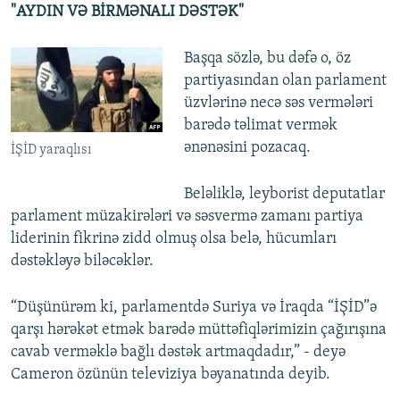
"AYDIN VƏ BİRMƏNALI DƏSTƏK"
Başqa sözlə, bu dəfə o, öz
partiyasından olan parlament
üzvlərinə necə səs vermələri
barədə təlimat vermək
ənənəsini pozacaq.
İŞİD yaraqlısı
Beləliklə, leyborist deputatlar
parlament müzakirələri və səsvermə zamanı partiya
liderinin fikrinə zidd olmuş olsa belə, hücumları
dəstəkləyə biləcəklər.
“Düşünürəm ki, parlamentdə Suriya və İraqda “İŞİD”ə
qarşı hərəkət etmək barədə müttəfiqlərimizin çağırışına
cavab verməklə bağlı dəstək artmaqdadır,” - deyə
Cameron özünün televiziya bəyanatında deyib.