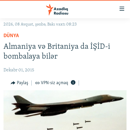
Keçid
linkləri
Əsas
2026, 08 Avqust, şənbə, Bakı vaxtı 08:23
məzmuna
GÜNDƏM
DÜNYA
qayıt
#İZAHLA
Əsas
Almaniya və Britaniya da İŞİD-i
KORRUPSIOMETR
naviqasiyaya
bombalaya bilər
qayıt
#ƏSLINDƏ
Axtarışa
Dekabr 01, 2015
FƏRQƏ BAX
keç
QANUNI DOĞRU
Paylaş
VPN-siz açmaq
ARAŞDIRMA
MULTIMEDIA
RADIO ARXIV
VIDEO
HAQQIMIZDA
FOTOQALEREYA
OXU ZALI