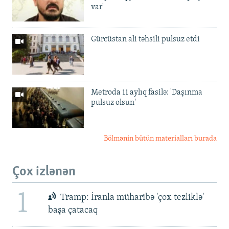
var'
Gürcüstan ali təhsili pulsuz etdi
Metroda 11 aylıq fasilə: 'Daşınma
pulsuz olsun'
Bölmənin bütün materialları burada
Çox izlənən
1
Tramp: İranla müharibə 'çox tezliklə'
başa çatacaq