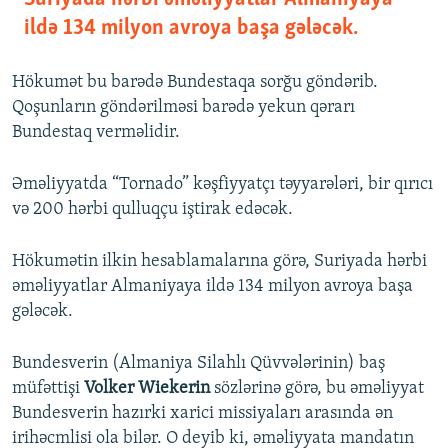
ildə 134 milyon avroya başa gələcək.
Hökumət bu barədə Bundestaqa sorğu göndərib.
Qoşunların göndərilməsi barədə yekun qərarı
Bundestaq verməlidir.
Əməliyyatda “Tornado” kəşfiyyatçı təyyarələri, bir qırıcı
və 200 hərbi qulluqçu iştirak edəcək.
Hökumətin ilkin hesablamalarına görə, Suriyada hərbi
əməliyyatlar Almaniyaya ildə 134 milyon avroya başa
gələcək.
Bundesverin (Almaniya Silahlı Qüvvələrinin) baş
müfəttişi
Volker Wiekerin
sözlərinə görə, bu əməliyyat
Bundesverin hazırki xarici missiyaları arasında ən
irihəcmlisi ola bilər. O deyib ki, əməliyyata mandatın