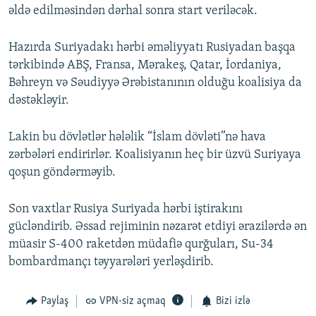
əldə edilməsindən dərhal sonra start veriləcək.
Hazırda Suriyadakı hərbi əməliyyatı Rusiyadan başqa
tərkibində ABŞ, Fransa, Mərakeş, Qatar, İordaniya,
Bəhreyn və Səudiyyə Ərəbistanının olduğu koalisiya da
dəstəkləyir.
Lakin bu dövlətlər hələlik “İslam dövləti”nə hava
zərbələri endirirlər. Koalisiyanın heç bir üzvü Suriyaya
qoşun göndərməyib.
Son vaxtlar Rusiya Suriyada hərbi iştirakını
gücləndirib. Əssad rejiminin nəzarət etdiyi ərazilərdə ən
müasir S-400 raketdən müdafiə qurğuları, Su-34
bombardmançı təyyarələri yerləşdirib.
Paylaş
VPN-siz açmaq
Bizi izlə