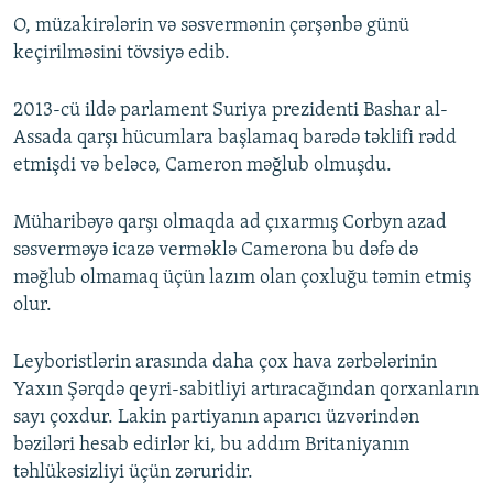
O, müzakirələrin və səsvermənin çərşənbə günü
keçirilməsini tövsiyə edib.
2013-cü ildə parlament Suriya prezidenti Bashar al-
Assada qarşı hücumlara başlamaq barədə təklifi rədd
etmişdi və beləcə, Cameron məğlub olmuşdu.
Müharibəyə qarşı olmaqda ad çıxarmış Corbyn azad
səsverməyə icazə verməklə Camerona bu dəfə də
məğlub olmamaq üçün lazım olan çoxluğu təmin etmiş
olur.
Leyboristlərin arasında daha çox hava zərbələrinin
Yaxın Şərqdə qeyri-sabitliyi artıracağından qorxanların
sayı çoxdur. Lakin partiyanın aparıcı üzvərindən
bəziləri hesab edirlər ki, bu addım Britaniyanın
təhlükəsizliyi üçün zəruridir.