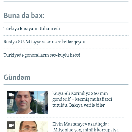
Buna da bax:
Türkiyə Rusiyanı ittiham edir
Rusiya SU-34 təyyarələrinə raketlər qoydu
Türkiyədə generalların səs-küylü həbsi
Gündəm
'Guya Əli Kərimliyə 850 min
göndərib' – keçmiş mühafizəçi
tutuldu, Bakıya verilə bilər
Elvin Mustafayev azadlıqda:
'Milyonluq yox, minlik korrupsiya