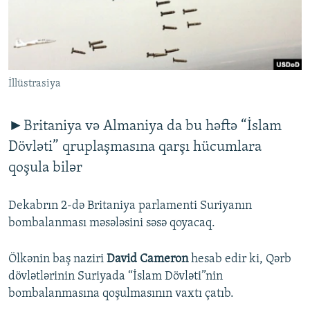
İNFOQRAFIKA
AZƏRBAYCAN ƏDƏBIYYATI KITABXANASI
MISSIYAMIZ
BIZI IZLƏ
KARIKATURA
İSLAM VƏ DEMOKRATIYA
PEŞƏ ETIKASI VƏ JURNALISTIKA STANDARTLARIMIZ
İZ - MƏDƏNIYYƏT PROQRAMI
MATERIALLARIMIZDAN ISTIFADƏ
İllüstrasiya
AZADLIQRADIOSU MOBIL TELEFONUNUZDA
RFE/RL-in bütün saytları
BIZIMLƏ ƏLAQƏ
►Britaniya və Almaniya da bu həftə “İslam
XƏBƏR BÜLLETENLƏRIMIZ
Dövləti” qruplaşmasına qarşı hücumlara
qoşula bilər
Dekabrın 2-də Britaniya parlamenti Suriyanın
bombalanması məsələsini səsə qoyacaq.
Ölkənin baş naziri
David Cameron
hesab edir ki, Qərb
dövlətlərinin Suriyada “İslam Dövləti”nin
bombalanmasına qoşulmasının vaxtı çatıb.