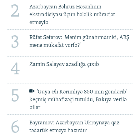
2
Azərbaycan Bəhruz Həsənlinin
ekstradisiyası üçün hələlik müraciət
etməyib
3
Rüfət Səfərov: 'Mənim günahımdır ki, ABŞ
mənə mükafat verib?'
4
Zamin Salayev azadlığa çıxıb
5
'Guya Əli Kərimliyə 850 min göndərib' –
keçmiş mühafizəçi tutuldu, Bakıya verilə
bilər
6
Bayramov: Azərbaycan Ukraynaya qaz
tədarük etməyə hazırdır