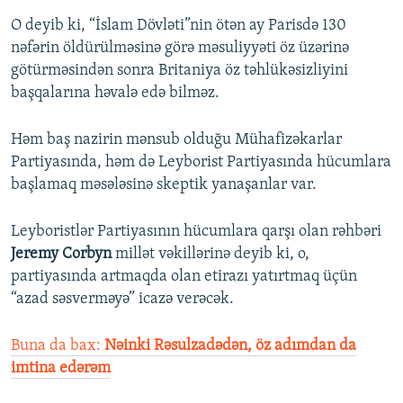
O deyib ki, “İslam Dövləti”nin ötən ay Parisdə 130
nəfərin öldürülməsinə görə məsuliyyəti öz üzərinə
götürməsindən sonra Britaniya öz təhlükəsizliyini
başqalarına həvalə edə bilməz.
Həm baş nazirin mənsub olduğu Mühafizəkarlar
Partiyasında, həm də Leyborist Partiyasında hücumlara
başlamaq məsələsinə skeptik yanaşanlar var.
Leyboristlər Partiyasının hücumlara qarşı olan rəhbəri
Jeremy Corbyn
millət vəkillərinə deyib ki, o,
partiyasında artmaqda olan etirazı yatırtmaq üçün
“azad səsverməyə” icazə verəcək.
Buna da bax:
Nəinki Rəsulzadədən, öz adımdan da
imtina edərəm