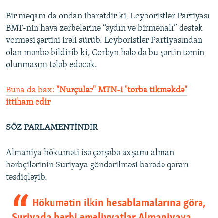
Bir məqam da ondan ibarətdir ki, Leyboristlər Partiyası
BMT-nin hava zərbələrinə “aydın və birmənalı” dəstək
verməsi şərtini irəli sürüb. Leyboristlər Partiyasından
olan mənbə bildirib ki, Corbyn hələ də bu şərtin təmin
olunmasını tələb edəcək.
Buna da bax:
"Nurçular" MTN-i "torba tikməkdə"
ittiham edir
SÖZ PARLAMENTİNDİR
Almaniya hökuməti isə çərşəbə axşamı alman
hərbçilərinin Suriyaya göndərilməsi barədə qərarı
təsdiqləyib.
Hökumətin ilkin hesablamalarına görə,
Suriyada hərbi əməliyyatlar Almaniyaya