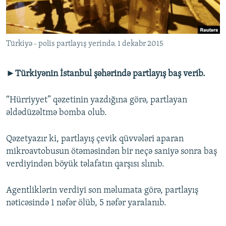
İNFOQRAFIKA
AZƏRBAYCAN ƏDƏBIYYATI KITABXANASI
MISSIYAMIZ
BIZI IZLƏ
KARIKATURA
İSLAM VƏ DEMOKRATIYA
PEŞƏ ETIKASI VƏ JURNALISTIKA STANDARTLARIMIZ
Türkiyə - polis partlayış yerində. 1 dekabr 2015
İZ - MƏDƏNIYYƏT PROQRAMI
MATERIALLARIMIZDAN ISTIFADƏ
AZADLIQRADIOSU MOBIL TELEFONUNUZDA
RFE/RL-in bütün saytları
►Türkiyənin İstanbul şəhərində partlayış baş verib.
BIZIMLƏ ƏLAQƏ
“Hürriyyet” qəzetinin yazdığına görə, partlayan
XƏBƏR BÜLLETENLƏRIMIZ
əldədüzəltmə bomba olub.
Qəzetyazır ki, partlayış çevik qüvvələri aparan
mikroavtobusun ötəməsindən bir neçə saniyə sonra baş
verdiyindən böyük təlafatın qarşısı slınıb.
Agentliklərin verdiyi son məlumata görə, partlayış
nəticəsində 1 nəfər ölüb, 5 nəfər yaralanıb.