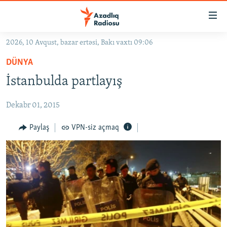
Keçid
linkləri
Əsas
2026, 10 Avqust, bazar ertəsi, Bakı vaxtı 09:06
məzmuna
GÜNDƏM
DÜNYA
qayıt
#İZAHLA
Əsas
İstanbulda partlayış
KORRUPSIOMETR
naviqasiyaya
qayıt
Dekabr 01, 2015
#ƏSLINDƏ
Axtarışa
FƏRQƏ BAX
Paylaş
VPN-siz açmaq
keç
QANUNI DOĞRU
ARAŞDIRMA
MULTIMEDIA
RADIO ARXIV
VIDEO
HAQQIMIZDA
FOTOQALEREYA
OXU ZALI