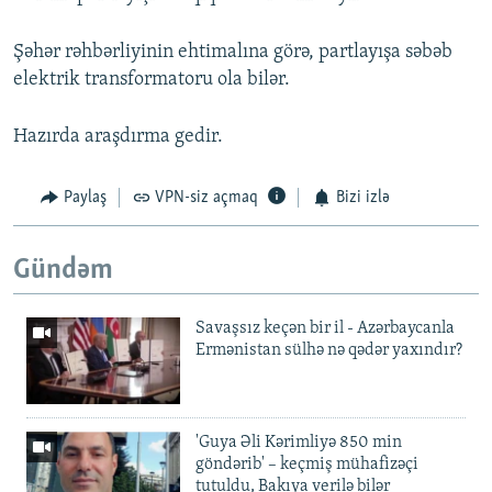
Şəhər rəhbərliyinin ehtimalına görə, partlayışa səbəb
elektrik transformatoru ola bilər.
Hazırda araşdırma gedir.
Paylaş
VPN-siz açmaq
Bizi izlə
Gündəm
Savaşsız keçən bir il - Azərbaycanla
Ermənistan sülhə nə qədər yaxındır?
'Guya Əli Kərimliyə 850 min
göndərib' – keçmiş mühafizəçi
tutuldu, Bakıya verilə bilər