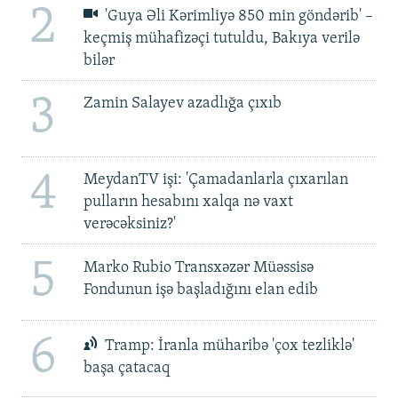
2
'Guya Əli Kərimliyə 850 min göndərib' –
keçmiş mühafizəçi tutuldu, Bakıya verilə
bilər
3
Zamin Salayev azadlığa çıxıb
4
MeydanTV işi: 'Çamadanlarla çıxarılan
pulların hesabını xalqa nə vaxt
verəcəksiniz?'
5
Marko Rubio Transxəzər Müəssisə
Fondunun işə başladığını elan edib
6
Tramp: İranla müharibə 'çox tezliklə'
başa çatacaq