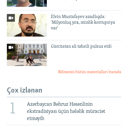
Elvin Mustafayev azadlıqda:
'Milyonluq yox, minlik korrupsiya
var'
Gürcüstan ali təhsili pulsuz etdi
Bölmənin bütün materialları burada
Çox izlənən
1
Azərbaycan Bəhruz Həsənlinin
ekstradisiyası üçün hələlik müraciət
etməyib