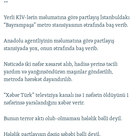
--
Yerli KİV-lərin məlumatına görə partlayış İstanbuldakı
“Bayrampaşa” metro stansiyasının ətrafında baş verib.
Anadolu agentliyinin məlumatına görə partlayış
stansiyada yox, onun ətrafında baş verib.
Nəticədə iki nəfər xəsarət alıb, hadisə yerinə təcili
yardım və yanğınsöndürən maşınlar göndərilib,
metroda hərəkət dayandırılıb.
“Xəbər Türk” televiziya kanalı isə 1 nəfərin öldüyünü 1
nəfərinsə yaralandığını xəbər verir.
Bunun terror aktı olub-olmaması hələlik bəlli deyil.
Hələlik partlayışın dəqiq səbəbi bəlli deyil.