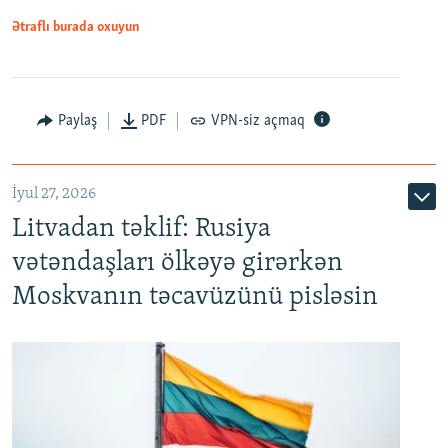
Ətraflı burada oxuyun
Paylaş
PDF
VPN-siz açmaq
İyul 27, 2026
Litvadan təklif: Rusiya
vətəndaşları ölkəyə girərkən
Moskvanın təcavüzünü pisləsin