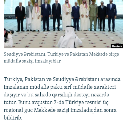
Səudiyyə Ərəbistanı, Türkiyə və Pakistan Məkkədə birgə
müdafiə sazişi imzalayıblar
Türkiyə, Pakistan və Səudiyyə Ərəbistanı arasında
imzalanan müdafiə paktı sırf müdafiə xarakteri
daşıyır və bu sahədə qarşılıqlı dəstəyi nəzərdə
tutur. Bunu avqustun 7-də Türkiyə rəsmisi üç
regional güc Məkkədə sazişi imzaladıqdan sonra
bildirib.