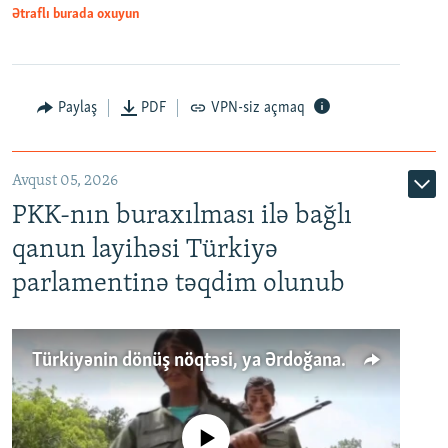
Ətraflı burada oxuyun
Paylaş
PDF
VPN-siz açmaq
Avqust 05, 2026
PKK-nın buraxılması ilə bağlı
qanun layihəsi Türkiyə
parlamentinə təqdim olunub
Türkiyənin dönüş nöqtəsi, ya Ərdoğana üçüncü şans: PKK ilə qəfil barışıq nə deməkdir?
No media source currently available