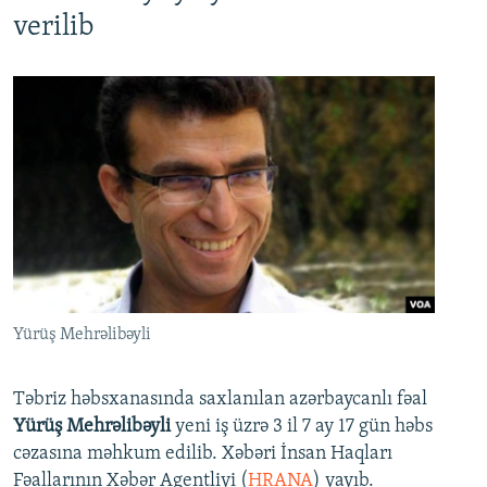
verilib
Yürüş Mehrəlibəyli
Təbriz həbsxanasında saxlanılan azərbaycanlı fəal
Yürüş Mehrəlibəyli
yeni iş üzrə 3 il 7 ay 17 gün həbs
cəzasına məhkum edilib. Xəbəri İnsan Haqları
Fəallarının Xəbər Agentliyi (
HRANA
) yayıb.