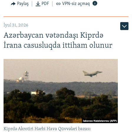
Paylaş
PDF
VPN-siz açmaq
İyul 31, 2026
Azərbaycan vətəndaşı Kiprdə
İrana casusluqda ittiham olunur
Kiprdə Akrotiri Hərbi Hava Qüvvələri bazası