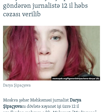
göndərən jurnalistə 12 il həbs
cəzası verilib
Darya Şipaçyova
Moskva şəhər Məhkəməsi jurnalist
Darya
Şipaçyova
nı dövlətə xəyanət işi üzrə 12 il