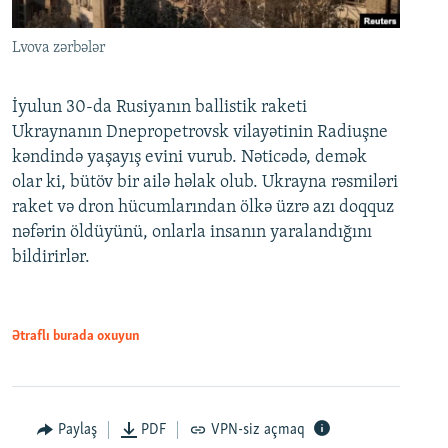
Lvova zərbələr
İyulun 30-da Rusiyanın ballistik raketi
Ukraynanın Dnepropetrovsk vilayətinin Radiuşne
kəndində yaşayış evini vurub. Nəticədə, demək
olar ki, bütöv bir ailə həlak olub. Ukrayna rəsmiləri
raket və dron hücumlarından ölkə üzrə azı doqquz
nəfərin öldüyünü, onlarla insanın yaralandığını
bildirirlər.
Ətraflı burada oxuyun
Paylaş
PDF
VPN-siz açmaq