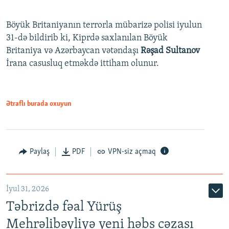
Böyük Britaniyanın terrorla mübarizə polisi iyulun
31-də bildirib ki, Kiprdə saxlanılan Böyük
Britaniya və Azərbaycan vətəndaşı
Rəşad Sultanov
İrana casusluq etməkdə ittiham olunur.
Ətraflı burada oxuyun
Paylaş
PDF
VPN-siz açmaq
İyul 31, 2026
Təbrizdə fəal Yürüş
Mehrəlibəyliyə yeni həbs cəzası