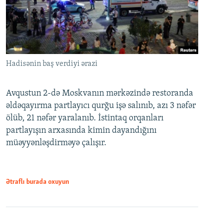
Hadisənin baş verdiyi ərazi
Avqustun 2-də Moskvanın mərkəzində restoranda
əldəqayırma partlayıcı qurğu işə salınıb, azı 3 nəfər
ölüb, 21 nəfər yaralanıb. İstintaq orqanları
partlayışın arxasında kimin dayandığını
müəyyənləşdirməyə çalışır.
Ətraflı burada oxuyun