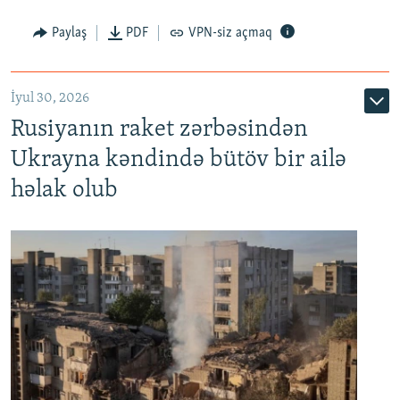
Paylaş
PDF
VPN-siz açmaq
İyul 30, 2026
Rusiyanın raket zərbəsindən
Ukrayna kəndində bütöv bir ailə
həlak olub