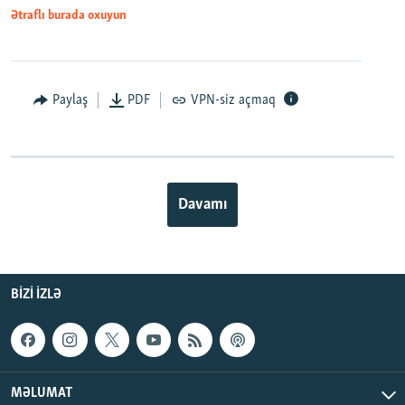
Ətraflı burada oxuyun
Paylaş
PDF
VPN-siz açmaq
Davamı
BIZI IZLƏ
MƏLUMAT