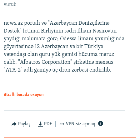
vurub
news.az portalı və "Azərbaycan Dənizçilərinə
Dəstək" İctimai Birliyinin sədri İlham Nəsirovun
yaydığı məlumata görə, Odessa limanı yaxınlığında
göyərtəsində 12 Azərbaycan və bir Türkiyə
vətəndaşı olan quru yük gəmisi hücuma məruz
qalıb. "Albatros Corporation" şirkətinə məxsus
"ATA-2" adlı gəmiyə üç dron zərbəsi endirilib.
Ətraflı burada oxuyun
Paylaş
PDF
VPN-siz açmaq