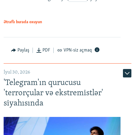
Ətraflı burada oxuyun
Paylaş
PDF
VPN-siz açmaq
İyul 30, 2026
'Telegram'ın qurucusu
'terrorçular və ekstremistlər'
siyahısında