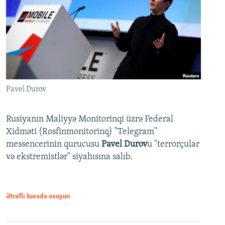
Pavel Durov
Rusiyanın Maliyyə Monitorinqi üzrə Federal
Xidməti (Rosfinmonitorinq) "Telegram"
messencerinin qurucusu
Pavel Durov
u "terrorçular
və ekstremistlər" siyahısına salıb.
Ətraflı burada oxuyun