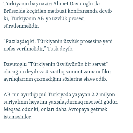
Türkiyənin baş naziri Ahmet Davutoglu ilə
Brüsseldə keçirilən mətbuat konfransında deyib
ki, Türkiyənin AB-yə üzvlük prosesi
sürətlənməlidir.
“Razılaşdıq ki, Türkiyənin üzvlük prosesinə yeni
nəfəs verilməlidir,” Tusk deyib.
Davutoglu “Türkiyənin üzvlüyünün bir sərvət”
olacağını deyib və 4 saatlıq sammit zamanı fikir
ayrılıqlarının çıxmadığını sözlərinə əlavə edib.
AB-nin ayırdığı pul Türkiyədə yaşayan 2.2 milyon
suriyalının həyatını yaxşılaşdırmaq məqsədi güdür.
Məqsəd odur ki, onları daha Avropaya getmək
istəməsinlər.