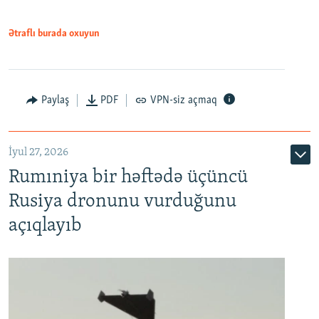
Ətraflı burada oxuyun
Paylaş
PDF
VPN-siz açmaq
İyul 27, 2026
Rumıniya bir həftədə üçüncü
Rusiya dronunu vurduğunu
açıqlayıb