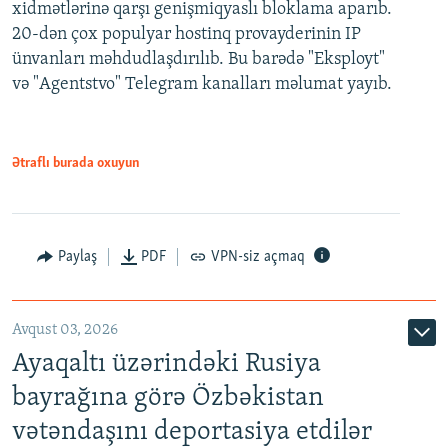
xidmətlərinə qarşı genişmiqyaslı bloklama aparıb.
20-dən çox populyar hostinq provayderinin IP
ünvanları məhdudlaşdırılıb. Bu barədə "Eksployt"
və "Agentstvo" Telegram kanalları məlumat yayıb.
Ətraflı burada oxuyun
Paylaş
PDF
VPN-siz açmaq
Avqust 03, 2026
Ayaqaltı üzərindəki Rusiya
bayrağına görə Özbəkistan
vətəndaşını deportasiya etdilər