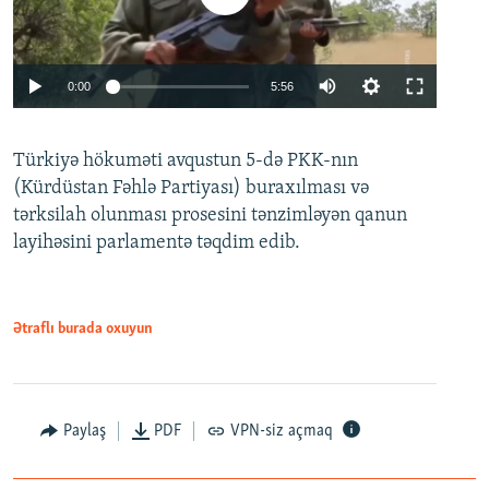
Auto
0:00
5:56
240p
Türkiyə hökuməti avqustun 5-də PKK-nın
360p
(Kürdüstan Fəhlə Partiyası) buraxılması və
480p
Auto
240p
360p
480p
tərksilah olunması prosesini tənzimləyən qanun
720p
layihəsini parlamentə təqdim edib.
720p
1080p
1080p
Ətraflı burada oxuyun
Paylaş
PDF
VPN-siz açmaq