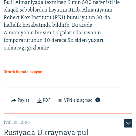
Bu il Almaniyada təxminən 9 min 800 nəfər isti ilə
əlaqəli səbəblərdən həyatını itirib. Almaniyanın
Robert Kox İnstitutu (RKI) bunu iyulun 30-da
həftəlik hesabatında bildirib. Bu arada
Almaniyanın bir sıra bölgələrində havanın
temperaturunun 40 dərəcə Selsidən yuxarı
qalxacağı gözlənilir.
Ətraflı burada oxuyun
Paylaş
PDF
VPN-siz açmaq
İyul 29, 2026
Rusiyada Ukraynaya pul