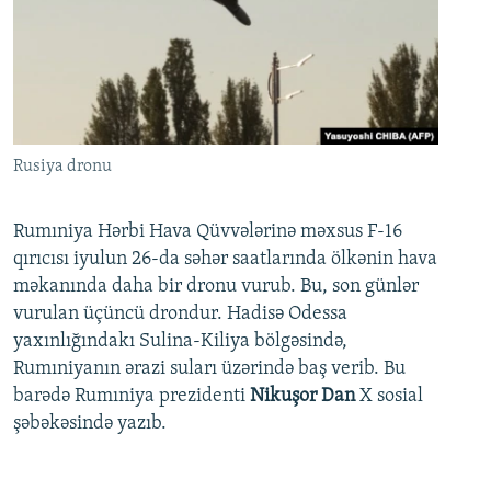
Rusiya dronu
Rumıniya Hərbi Hava Qüvvələrinə məxsus F-16
qırıcısı iyulun 26-da səhər saatlarında ölkənin hava
məkanında daha bir dronu vurub. Bu, son günlər
vurulan üçüncü drondur. Hadisə Odessa
yaxınlığındakı Sulina-Kiliya bölgəsində,
Rumıniyanın ərazi suları üzərində baş verib. Bu
barədə Rumıniya prezidenti
Nikuşor Dan
X sosial
şəbəkəsində yazıb.