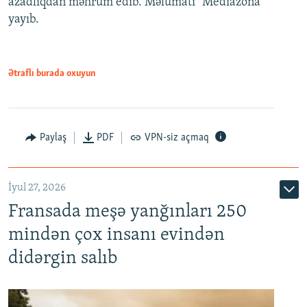
azadlıqdan məhrum edib. Məlumatı "Mediazona"
yayıb.
Ətraflı burada oxuyun
Paylaş
PDF
VPN-siz açmaq
İyul 27, 2026
Fransada meşə yanğınları 250
mindən çox insanı evindən
didərgin salıb