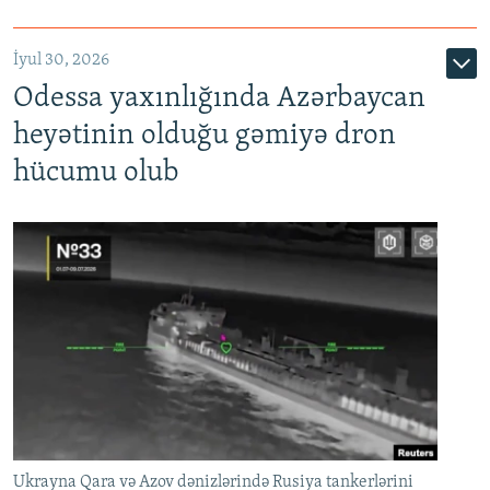
İyul 30, 2026
Odessa yaxınlığında Azərbaycan
heyətinin olduğu gəmiyə dron
hücumu olub
Ukrayna Qara və Azov dənizlərində Rusiya tankerlərini