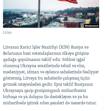
Litva
Litvanın Xarici İşlər Nazirliyi (XİN) Rusiya və
Belarusun bəzi vətəndaşlarının ölkəyə girişinə
qadağa qoyulmasını təklif edir. Söhbət işğal
olunmuş Ukrayna ərazilərində təhsil və elm,
mədəniyyət, idman və əyləncə sahələrində fəaliyyət
göstərmiş, Litvaya bu sahələrdə çalışmaq üçün
getmək istəyənlədən gedir. Eyni təklif Rusiyanın
Ukraynaya qarşı genişmiqyaslı müharibəsini
birbaşa və ya dolayısı ilə dəstəkləyən və ya bu
müharibədə iştirak edən şəxsləri də nəzərdə tutur.