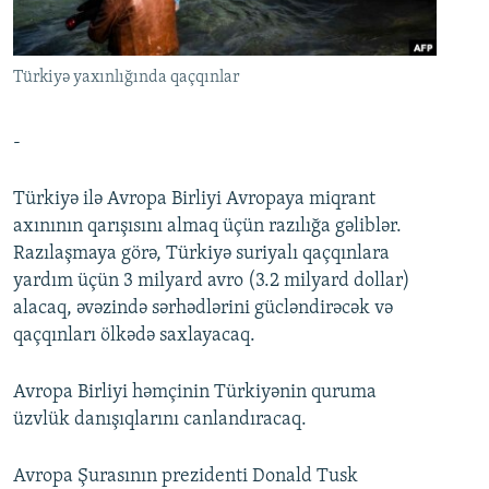
İNFOQRAFIKA
AZƏRBAYCAN ƏDƏBIYYATI KITABXANASI
MISSIYAMIZ
BIZI IZLƏ
KARIKATURA
İSLAM VƏ DEMOKRATIYA
PEŞƏ ETIKASI VƏ JURNALISTIKA STANDARTLARIMIZ
Türkiyə yaxınlığında qaçqınlar
İZ - MƏDƏNIYYƏT PROQRAMI
MATERIALLARIMIZDAN ISTIFADƏ
AZADLIQRADIOSU MOBIL TELEFONUNUZDA
RFE/RL-in bütün saytları
-
BIZIMLƏ ƏLAQƏ
Türkiyə ilə Avropa Birliyi Avropaya miqrant
XƏBƏR BÜLLETENLƏRIMIZ
axınının qarışısını almaq üçün razılığa gəliblər.
Razılaşmaya görə, Türkiyə suriyalı qaçqınlara
yardım üçün 3 milyard avro (3.2 milyard dollar)
alacaq, əvəzində sərhədlərini gücləndirəcək və
qaçqınları ölkədə saxlayacaq.
Avropa Birliyi həmçinin Türkiyənin quruma
üzvlük danışıqlarını canlandıracaq.
Avropa Şurasının prezidenti Donald Tusk