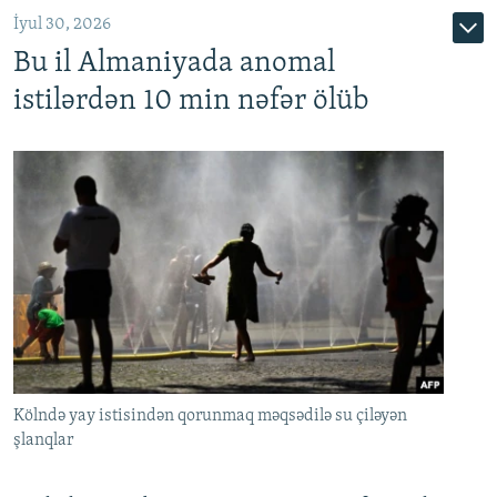
İyul 30, 2026
Bu il Almaniyada anomal
istilərdən 10 min nəfər ölüb
Kölndə yay istisindən qorunmaq məqsədilə su çiləyən
şlanqlar