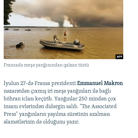
Fransada meşə yanğınından qalxan tüstü
İyulun 27-də Fransa prezidenti
Emmanuel Makron
nəzarətdən çıxmış iri meşə yanğınları ilə bağlı
böhran iclası keçirib. Yanğınlar 250 mindən çox
insanı evlərindən didərgin salıb. "The Associated
Press" yanğınların yayılma sürətinin azalması
əlamətlərinin də olduğunu yazır.