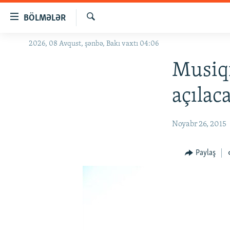
Keçid
BÖLMƏLƏR
linkləri
Axtar
Əsas
2026, 08 Avqust, şənbə, Bakı vaxtı 04:06
GÜNDƏM
məzmuna
#İZAHLA
Musiqi
qayıt
Əsas
KORRUPSIOMETR
açılac
naviqasiyaya
#ƏSLINDƏ
qayıt
Axtarışa
FƏRQƏ BAX
Noyabr 26, 2015
keç
QANUNI DOĞRU
Paylaş
ARAŞDIRMA
MULTIMEDIA
RADIO ARXIV
VIDEO
HAQQIMIZDA
FOTOQALEREYA
OXU ZALI