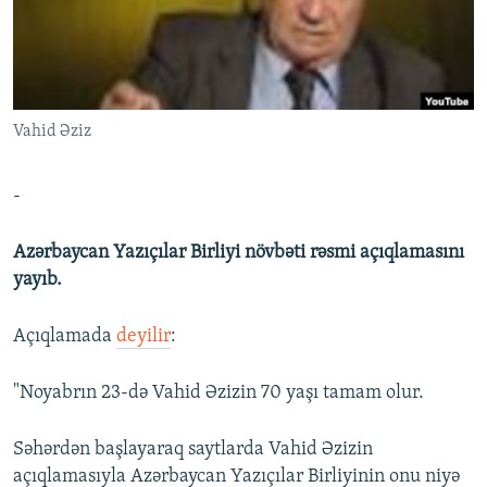
İNFOQRAFIKA
AZƏRBAYCAN ƏDƏBIYYATI KITABXANASI
MISSIYAMIZ
BIZI IZLƏ
KARIKATURA
İSLAM VƏ DEMOKRATIYA
PEŞƏ ETIKASI VƏ JURNALISTIKA STANDARTLARIMIZ
İZ - MƏDƏNIYYƏT PROQRAMI
MATERIALLARIMIZDAN ISTIFADƏ
Vahid Əziz
AZADLIQRADIOSU MOBIL TELEFONUNUZDA
RFE/RL-in bütün saytları
BIZIMLƏ ƏLAQƏ
-
XƏBƏR BÜLLETENLƏRIMIZ
Azərbaycan Yazıçılar Birliyi növbəti rəsmi açıqlamasını
yayıb.
Açıqlamada
deyilir
:
"Noyabrın 23-də Vahid Əzizin 70 yaşı tamam olur.
Səhərdən başlayaraq saytlarda Vahid Əzizin
açıqlamasıyla Azərbaycan Yazıçılar Birliyinin onu niyə