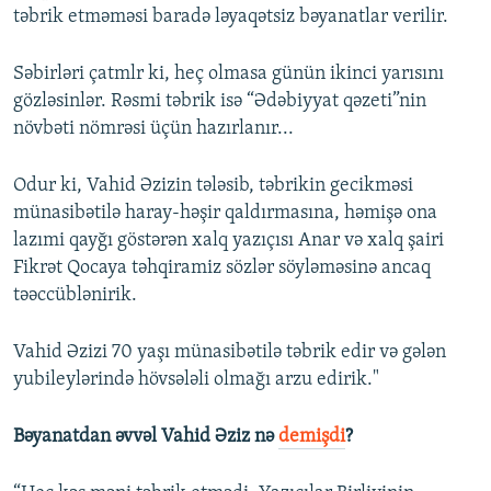
təbrik etməməsi baradə ləyaqətsiz bəyanatlar verilir.
Səbirləri çatmlr ki, heç olmasa günün ikinci yarısını
gözləsinlər. Rəsmi təbrik isə “Ədəbiyyat qəzeti”nin
növbəti nömrəsi üçün hazırlanır...
Odur ki, Vahid Əzizin tələsib, təbrikin gecikməsi
münasibətilə haray-həşir qaldırmasına, həmişə ona
lazımi qayğı göstərən xalq yazıçısı Anar və xalq şairi
Fikrət Qocaya təhqiramiz sözlər söyləməsinə ancaq
təəccüblənirik.
Vahid Əzizi 70 yaşı münasibətilə təbrik edir və gələn
yubileylərində hövsələli olmağı arzu edirik."
Bəyanatdan əvvəl Vahid Əziz nə
demişdi
?