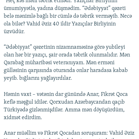
“Heç kəs məni təbrik etmədi. Yazıçılar Birliyinin
ümumiyyətlə, yadına düşmədim. “Ədəbiyyat” qəzeti
belə mənimlə bağlı bir cümlə də təbrik verməyib. Necə
ola bilər? Vahid Əziz 40 ildir Yazıçılar Birliyinin
üzvüdür.
“Ədəbiyyat” qəzetinin nizamnaməsinə görə yubileyi
olan hər bir yazıçı, şair orada təbrik olunmalıdır. Mən
Qarabağ müharibəsi veteranıyam. Mən erməni
gülləsinin qarşısında oturanda onlar haradasa kabab
yeyib. bığlarını yağlayırdılar.
Həmin vaxt – vətənin dar günündə Anar, Fikrət Qoca
keflə məşğul idilər. Qorxudan Azərbaycandan qaçıb
Türkiyədə gizlənmişdilər. Amma mən döyüşürdüm,
xidmət edirdim.
Anar müəllim və Fikrət Qocadan soruşuram: Vahid Əziz