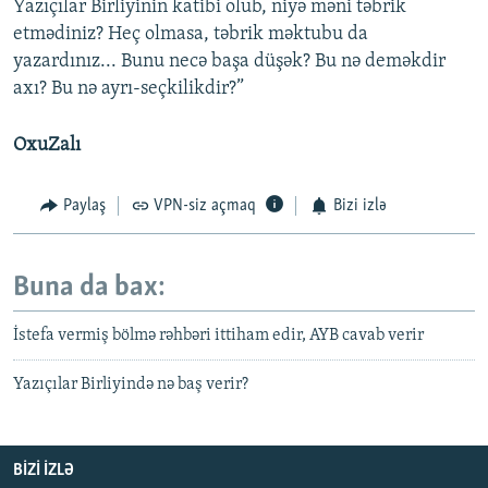
Yazıçılar Birliyinin katibi olub, niyə məni təbrik
etmədiniz? Heç olmasa, təbrik məktubu da
yazardınız... Bunu necə başa düşək? Bu nə deməkdir
axı? Bu nə ayrı-seçkilikdir?”
OxuZalı
Paylaş
VPN-siz açmaq
Bizi izlə
Buna da bax:
İstefa vermiş bölmə rəhbəri ittiham edir, AYB cavab verir
Yazıçılar Birliyində nə baş verir?
BIZI IZLƏ