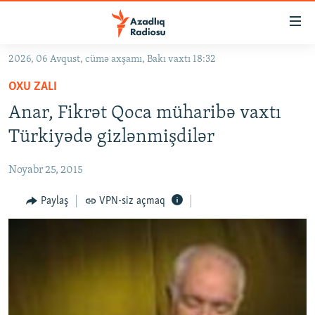
Keçid
linkləri
Əsas
2026, 06 Avqust, cümə axşamı, Bakı vaxtı 18:32
məzmuna
GÜNDƏM
OXU ZALI
qayıt
#İZAHLA
Əsas
Anar, Fikrət Qoca müharibə vaxtı
KORRUPSIOMETR
naviqasiyaya
Türkiyədə gizlənmişdilər
qayıt
#ƏSLINDƏ
Axtarışa
Noyabr 25, 2015
FƏRQƏ BAX
keç
QANUNI DOĞRU
Paylaş
VPN-siz açmaq
ARAŞDIRMA
MULTIMEDIA
RADIO ARXIV
VIDEO
HAQQIMIZDA
FOTOQALEREYA
OXU ZALI