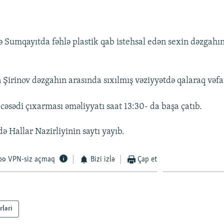
 Sumqayıtda fəhlə plastik qab istehsal edən sexin dəzgahı
 Şirinov dəzgahın arasında sıxılmış vəziyyətdə qalaraq vəfa
 cəsədi çıxarması əməliyyatı saat 13:30- da başa çatıb.
ə Hallar Nazirliyinin saytı yayıb.
VPN-siz açmaq
Bizi izlə
Çap et
rləri