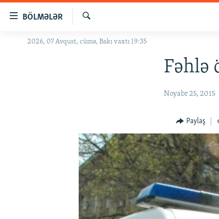
Keçid
BÖLMƏLƏR
linkləri
Axtar
Əsas
2026, 07 Avqust, cümə, Bakı vaxtı 19:35
GÜNDƏM
məzmuna
#İZAHLA
Fəhlə 
qayıt
Əsas
KORRUPSIOMETR
naviqasiyaya
Noyabr 25, 2015
#ƏSLINDƏ
qayıt
Axtarışa
FƏRQƏ BAX
Paylaş
keç
QANUNI DOĞRU
ARAŞDIRMA
MULTIMEDIA
RADIO ARXIV
VIDEO
HAQQIMIZDA
FOTOQALEREYA
OXU ZALI