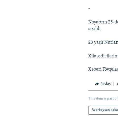
-
Noyabrın 25-də
sıxılıb.
23 yaşlı Nurlan
Xilasedicilərin
Xəbəri Fövqəlad
Paylaş
This item is part of
Azərbaycan xəbə