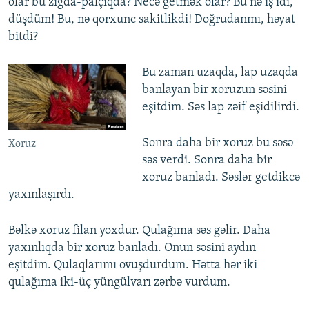
olar bu zığda-palçıqda? Necə getmək olar? Bu nə iş idi,
düşdüm! Bu, nə qorxunc sakitlikdi! Doğrudanmı, həyat
bitdi?
Bu zaman uzaqda, lap uzaqda
banlayan bir xoruzun səsini
eşitdim. Səs lap zəif eşidilirdi.
Sonra daha bir xoruz bu səsə
Xoruz
səs verdi. Sonra daha bir
xoruz banladı. Səslər getdikcə
yaxınlaşırdı.
Bəlkə xoruz filan yoxdur. Qulağıma səs gəlir. Daha
yaxınlıqda bir xoruz banladı. Onun səsini aydın
eşitdim. Qulaqlarımı ovuşdurdum. Hətta hər iki
qulağıma iki-üç yüngülvarı zərbə vurdum.