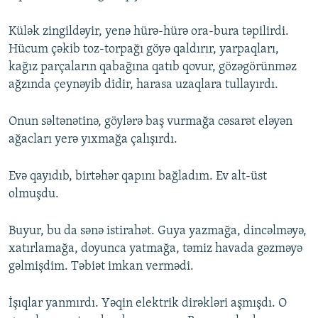
Külək zingildəyir, yenə hürə-hürə ora-bura təpilirdi.
Hücum çəkib toz-torpağı göyə qaldırır, yarpaqları,
kağız parçaların qabağına qatıb qovur, gözəgörünməz
ağzında çeynəyib didir, harasa uzaqlara tullayırdı.
Onun səltənətinə, göylərə baş vurmağa cəsarət eləyən
ağacları yerə yıxmağa çalışırdı.
Evə qayıdıb, birtəhər qapını bağladım. Ev alt-üst
olmuşdu.
Buyur, bu da sənə istirahət. Guya yazmağa, dincəlməyə,
xatırlamağa, doyunca yatmağa, təmiz havada gəzməyə
gəlmişdim. Təbiət imkan vermədi.
İşıqlar yanmırdı. Yəqin elektrik dirəkləri aşmışdı. O