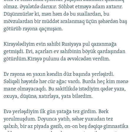
olmaz. Əyalətdə darıxır. Söhbət etməyə adam axtarır.
Düşünmürlər ki, mən həm də bu suallardan, bu
mövzulardan bir müddət aralanmaq üçün şəhərdən baş
götürüb rayona qaçmışam.
Kirayələdiyim evin sahibi Rusiyaya pul qazanmağa
getmişdi. Evi, açarları ev sahibinin böyük qardaşından
götürdüm.Kirayə pulunu da əvvəlcədən verdim.
Ev rayona ən yaxın kəndin düz başında yerləşirdi.
Səliqəli həyətdə hər cür ağac vardı. Burda heç kim mənə
mane olmayacaqdı. Bu sakitlikdə istədiyim qədər yaza,
oxuya, düşünə, xatırlaya, yata bilərdim.
Evə yerləşdiyim ilk gün yatağa tez girdim. Bərk
yorulmuşdum. Doyunca yatıb, səhər yuxudan tez
qalxıb, bir az piyada gəzib, on-on beş dəqiqə gimnastika