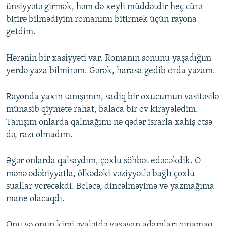
ünsiyyətə girmək, həm də xeyli müddətdir heç cürə
bitirə bilmədiyim romanımı bitirmək üçün rayona
getdim.
Hərənin bir xasiyyəti var. Romanın sonunu yaşadığım
yerdə yaza bilmirəm. Gərək, harasa gedib orda yazam.
Rayonda yaxın tanışımın, sadiq bir oxucumun vasitəsilə
münasib qiymətə rahat, balaca bir ev kirayələdim.
Tanışım onlarda qalmağımı nə qədər israrla xahiş etsə
də, razı olmadım.
Əgər onlarda qalsaydım, çoxlu söhbət edəcəkdik. O
mənə ədəbiyyatla, ölkədəki vəziyyətlə bağlı çoxlu
suallar verəcəkdi. Beləcə, dincəlməyimə və yazmağıma
mane olacaqdı.
Onu və onun kimi əyalətdə yaşayan adamları qınamaq