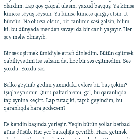
olardım. Lap qoy çaqqal ulasın, yaxud bayquş. Ya kimsə
kiməsə söyüş söysün. Ya kimsə kiməsə qarğış etsin. İt
hürsün. Nə olursa olsun, bir canlının səsi gəlsin, bilim
ki, bu dünyada məndən savayı da bir canlı yaşayır. Hər
şey məhv olmayıb.
Bir səs eşitmək ümidiylə ətrafı dinlədim. Bütün eşitmək
qabiliyyətimi işə salsam da, heç bir səs eşitmədim. Səs
yoxdu. Yoxdu səs.
Bəlkə geyinib gedim yaxındakı evlərə bir baş çəkim?
İşıqlar yanmır. Quru paltarlarımı, gəl, bu qaranlıqda
tap əyninə keçirt. Lap tutaq ki, tapıb geyindim, bu
qaranlıqda hara gedəcəm?
Ev kəndin başında yerləşir. Yəqin bütün yollar bərbad
günə düşüb. Hər yer bataqlığa çevrilib. Hara getmək