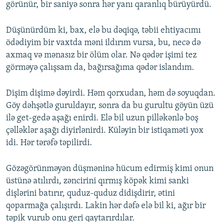
görünür, bir saniyə sonra hər yanı qaranlıq bürüyürdü.
Düşünürdüm ki, bax, elə bu dəqiqə, təbii ehtiyacımı
ödədiyim bir vaxtda məni ildırım vursa, bu, necə də
axmaq və mənasız bir ölüm olar. Nə qədər işimi tez
görməyə çalışsam da, bağırsağıma qədər islandım.
Dişim dişimə dəyirdi. Həm qorxudan, həm də soyuqdan.
Göy dəhşətlə guruldayır, sonra da bu gurultu göyün üzü
ilə get-gedə aşağı enirdi. Elə bil uzun pilləkənlə boş
çəlləklər aşağı diyirlənirdi. Küləyin bir istiqaməti yox
idi. Hər tərəfə təpilirdi.
Gözəgörünməyən düşməninə hücum edirmiş kimi onun
üstünə atılırdı, zəncirini qırmış köpək kimi sanki
dişlərini batırır, quduz-quduz didişdirir, ətini
qoparmağa çalışırdı. Lakin hər dəfə elə bil ki, ağır bir
təpik vurub onu geri qaytarırdılar.