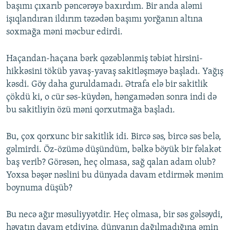
başımı çıxarıb pəncərəyə baxırdım. Bir anda aləmi
işıqlandıran ildırım təzədən başımı yorğanın altına
soxmağa məni məcbur edirdi.
Haçandan-haçana bərk qəzəblənmiş təbiət hirsini-
hikkəsini töküb yavaş-yavaş sakitləşməyə başladı. Yağış
kəsdi. Göy daha guruldamadı. Ətrafa elə bir sakitlik
çökdü ki, o cür səs-küydən, həngamədən sonra indi də
bu sakitliyin özü məni qorxutmağa başladı.
Bu, çox qorxunc bir sakitlik idi. Bircə səs, bircə səs belə,
gəlmirdi. Öz-özümə düşündüm, bəlkə böyük bir fəlakət
baş verib? Görəsən, heç olmasa, sağ qalan adam olub?
Yoxsa bəşər nəslini bu dünyada davam etdirmək mənim
boynuma düşüb?
Bu necə ağır məsuliyyətdir. Heç olmasa, bir səs gəlsəydi,
həyatın davam etdiyinə, dünyanın dağılmadığına əmin