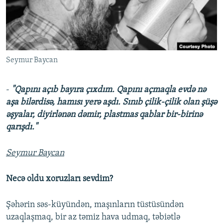
İNFOQRAFIKA
AZƏRBAYCAN ƏDƏBIYYATI KITABXANASI
MISSIYAMIZ
BIZI IZLƏ
KARIKATURA
İSLAM VƏ DEMOKRATIYA
PEŞƏ ETIKASI VƏ JURNALISTIKA STANDARTLARIMIZ
İZ - MƏDƏNIYYƏT PROQRAMI
MATERIALLARIMIZDAN ISTIFADƏ
Seymur Baycan
AZADLIQRADIOSU MOBIL TELEFONUNUZDA
RFE/RL-in bütün saytları
BIZIMLƏ ƏLAQƏ
-
"Qapını açıb bayıra çıxdım. Qapını açmaqla evdə nə
XƏBƏR BÜLLETENLƏRIMIZ
aşa bilərdisə, hamısı yerə aşdı. Sınıb çilik-çilik olan şüşə
əşyalar, diyirlənən dəmir, plastmas qablar bir-birinə
qarışdı."
Seymur Baycan
Necə oldu xoruzları sevdim?
Şəhərin səs-küyündən, maşınların tüstüsündən
uzaqlaşmaq, bir az təmiz hava udmaq, təbiətlə