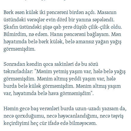
Bərk əsən külək iki pəncərəni birdən açdı. Masanın
üstündəki vərəqlər evin dörd bir yanına səpələndi.
Şkafın üstündəki şüşə qab yerə düşüb çilik-çilik oldu.
Bilmirdim, nə edəm. Hansı pəncərəni bağlayam. Mən
həyatımda belə bərk külək, belə amansız yağan yağış
görməmişdim.
Sonradan kəndin qoca sakinləri də bu sözü
təkrarladılar: "Mənim yetmiş yaşım var, hələ belə yağış
görməmişdim. Mənim altmış yeddi yaşım var, hələ
burda belə külək görməmişdim. Mənim altmış yaşım
var, həyatımda belə hava görməmişdim".
Həmin gecə baş verənləri burda uzun-uzadı yazsam da,
necə qorxduğumu, necə həyəcanlandığımı, necə təşviş
keçirdiyimi heç cür ifadə edə bilməyəcəm.