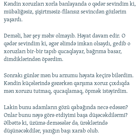
Kəndin xoruzları xorla banlayanda o qədər sevindim ki,
mübaliğəsiz, şişirtməsiz-filansız sevincdən gözlərim
yaşardı.
Deməli, hər şey məhv olmayıb. Həyat davam edir. O
qədər sevindim ki, əgər əlimdə imkan olsaydı, gedib o
xoruzları bir-bir tapıb qucaqlayar, bağrıma basar,
dimdiklərindən öpərdim.
Sonrakı günlər mən bu arzumu həyata keçirə bilərdim.
Kəndin küçələrində gəzərkən qarşıma xoruz çıxdıqda
mən xoruzu tutmaq, qucaqlamaq, öpmək istəyirdim.
Lakin bunu adamların gözü qabağında necə edəsən?
Onlar bunu nəyə görə etdiyimi başa düşəcəkdilərmi?
Əlbəttə ki, üzümə deməsələr də, ürəklərində
düşünəcəkdilər, yazığın başı xarab olub.