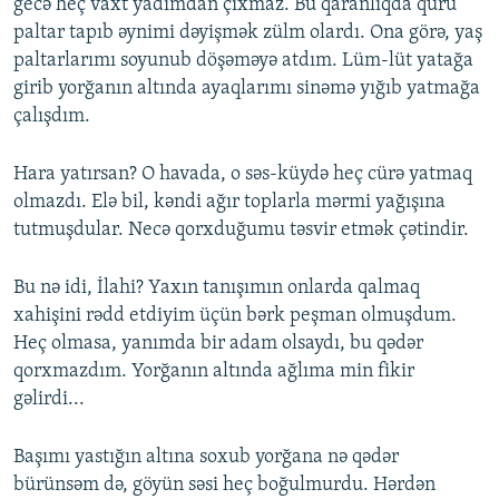
gecə heç vaxt yadımdan çıxmaz. Bu qaranlıqda quru
paltar tapıb əynimi dəyişmək zülm olardı. Ona görə, yaş
paltarlarımı soyunub döşəməyə atdım. Lüm-lüt yatağa
girib yorğanın altında ayaqlarımı sinəmə yığıb yatmağa
çalışdım.
Hara yatırsan? O havada, o səs-küydə heç cürə yatmaq
olmazdı. Elə bil, kəndi ağır toplarla mərmi yağışına
tutmuşdular. Necə qorxduğumu təsvir etmək çətindir.
Bu nə idi, İlahi? Yaxın tanışımın onlarda qalmaq
xahişini rədd etdiyim üçün bərk peşman olmuşdum.
Heç olmasa, yanımda bir adam olsaydı, bu qədər
qorxmazdım. Yorğanın altında ağlıma min fikir
gəlirdi...
Başımı yastığın altına soxub yorğana nə qədər
bürünsəm də, göyün səsi heç boğulmurdu. Hərdən