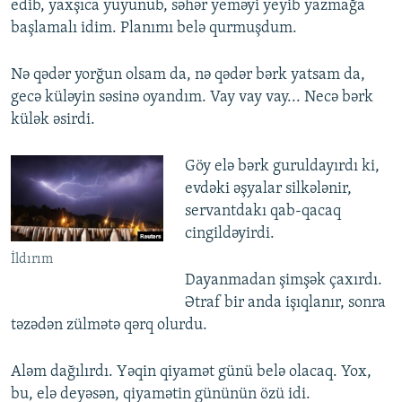
edib, yaxşıca yuyunub, səhər yeməyi yeyib yazmağa
başlamalı idim. Planımı belə qurmuşdum.
Nə qədər yorğun olsam da, nə qədər bərk yatsam da,
gecə küləyin səsinə oyandım. Vay vay vay... Necə bərk
külək əsirdi.
Göy elə bərk guruldayırdı ki,
evdəki əşyalar silkələnir,
servantdakı qab-qacaq
cingildəyirdi.
İldırım
Dayanmadan şimşək çaxırdı.
Ətraf bir anda işıqlanır, sonra
təzədən zülmətə qərq olurdu.
Aləm dağılırdı. Yəqin qiyamət günü belə olacaq. Yox,
bu, elə deyəsən, qiyamətin gününün özü idi.