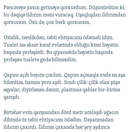
Pəncərəyə yaxın getməyə qorxurdum. Düşünürdüm ki,
bu dəqiqə ildırım məni vuracaq. Uşaqlıqdan ildırımdan
qorxuram. Özü də, çox bərk qorxuram.
Üstəlik, tərslikdən, təbii ehtiyacımı ödəməli idim.
Tualet isə əksər kənd evlərində olduğu kimi həyətin
başında yerləşirdi. Bu qiyamətdə həyətin başında
yerləşən tualetə gedə bilməzdim.
Qapını açıb bayıra çıxdım. Qapını açmaqla evdə nə aşa
bilərdisə, hamısı yerə aşdı. Sınıb çilik-çilik olan şüşə
əşyalar, diyirlənən dəmir, plastmas qablar bir-birinə
qarışdı.
Birtəhər evin qarşısından dörd metr aralaşıb ağacın
dibində öz təbii ehtiyacımı ödədim. Dayanmadan
ildırım çaxırdı. İldırım çaxanda hər şey aydınca