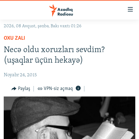
Keçid
linkləri
Əsas
2026, 08 Avqust, şənbə, Bakı vaxtı 01:26
məzmuna
GÜNDƏM
OXU ZALI
qayıt
#İZAHLA
Əsas
Necə oldu xoruzları sevdim?
KORRUPSIOMETR
naviqasiyaya
(uşaqlar üçün hekayə)
qayıt
#ƏSLINDƏ
Axtarışa
Noyabr 24, 2015
FƏRQƏ BAX
keç
QANUNI DOĞRU
Paylaş
VPN-siz açmaq
ARAŞDIRMA
MULTIMEDIA
RADIO ARXIV
VIDEO
HAQQIMIZDA
FOTOQALEREYA
OXU ZALI