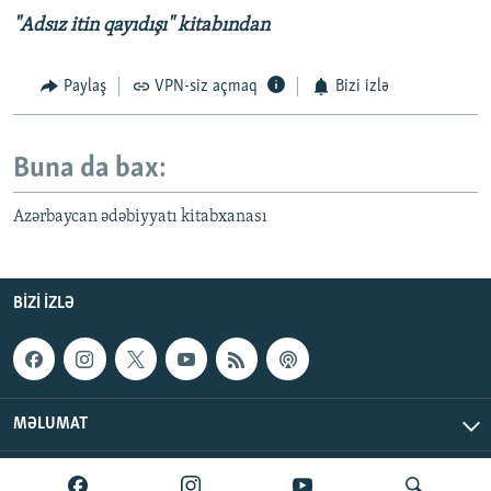
"Adsız itin qayıdışı" kitabından
Paylaş
VPN-siz açmaq
Bizi izlə
Buna da bax:
Azərbaycan ədəbiyyatı kitabxanası
BIZI IZLƏ
MƏLUMAT
AzadlıqRadiosu © 2026 Inc. | Bütün hüquqlar qorunur