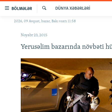
Keçid
DÜNYA XƏBƏRLƏRI
BÖLMƏLƏR
linkləri
Axtar
Əsas
2026, 09 Avqust, bazar, Bakı vaxtı 11:58
GÜNDƏM
məzmuna
#İZAHLA
qayıt
Noyabr 23, 2015
Əsas
KORRUPSIOMETR
naviqasiyaya
Yerusəlim bazarında növbəti 
#ƏSLINDƏ
qayıt
Axtarışa
FƏRQƏ BAX
keç
QANUNI DOĞRU
ARAŞDIRMA
MULTIMEDIA
RADIO ARXIV
VIDEO
HAQQIMIZDA
FOTOQALEREYA
OXU ZALI