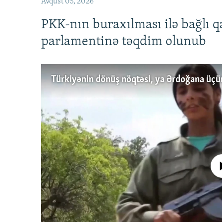
Avqust 05, 2026
PKK-nın buraxılması ilə bağlı q
parlamentinə təqdim olunub
No media source 