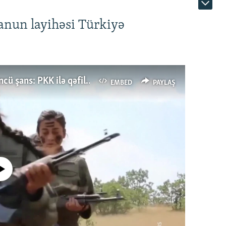
anun layihəsi Türkiyə
Türkiyənin dönüş nöqtəsi, ya Ərdoğana üçüncü şans: PKK ilə qəfil barışıq nə deməkdir?
EMBED
PAYLAŞ
currently available