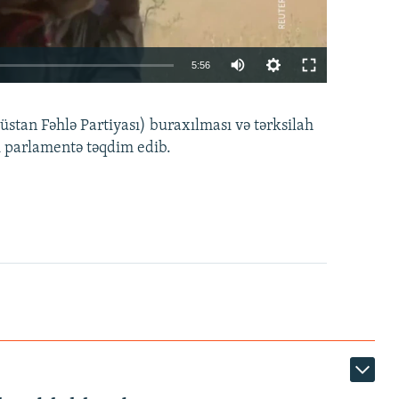
Auto
5:56
240p
EMBED
PAYLAŞ
tan Fəhlə Partiyası) buraxılması və tərksilah
360p
i parlamentə təqdim edib.
480p
720p
1080p
360p
480p
1080p