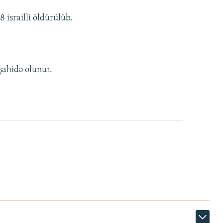
 israilli öldürülüb.
şahidə olunur.