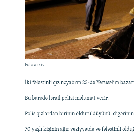
İNFOQRAFIKA
AZƏRBAYCAN ƏDƏBIYYATI KITABXANASI
MISSIYAMIZ
KARIKATURA
İSLAM VƏ DEMOKRATIYA
PEŞƏ ETIKASI VƏ JURNALISTIKA
STANDARTLARIMIZ
İZ - MƏDƏNIYYƏT PROQRAMI
MATERIALLARIMIZDAN ISTIFADƏ
AZADLIQRADIOSU MOBIL TELEFONUNUZDA
BIZIMLƏ ƏLAQƏ
XƏBƏR BÜLLETENLƏRIMIZ
Foto arxiv
İki fələstinli qız noyabrın 23-də Yerusəlim bazar
Bu barədə İsrail polisi məlumat verir.
Polis qızlardan birinin öldürüldüyünü, digərinin 
70 yaşlı kişinin ağır vəziyyətdə və fələstinli olduğ