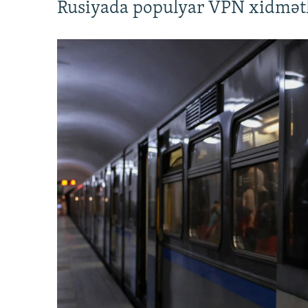
Rusiyada populyar VPN xidmətl