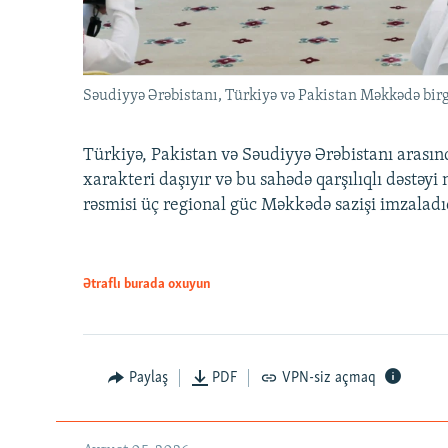
Səudiyyə Ərəbistanı, Türkiyə və Pakistan Məkkədə birg
Türkiyə, Pakistan və Səudiyyə Ərəbistanı arası
xarakteri daşıyır və bu sahədə qarşılıqlı dəstəy
rəsmisi üç regional güc Məkkədə sazişi imzaladı
Ətraflı burada oxuyun
Paylaş
PDF
VPN-siz açmaq