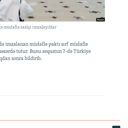
ə müdafiə sazişi imzalayıblar
nda imzalanan müdafiə paktı sırf müdafiə
i nəzərdə tutur. Bunu avqustun 7-də Türkiyə
qdan sonra bildirib.