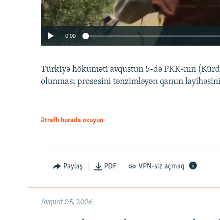
0:00
Türkiyə hökuməti avqustun 5-də PKK-nın (Kürdüs
olunması prosesini tənzimləyən qanun layihəsin
Ətraflı burada oxuyun
Auto
240p
720p
Paylaş
PDF
VPN-siz açmaq
Avqust 05, 2026