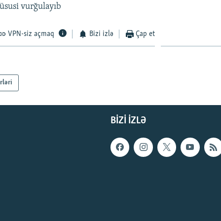
üsusi vurğulayıb
VPN-siz açmaq
Bizi izlə
Çap et
rləri
BIZI IZLƏ