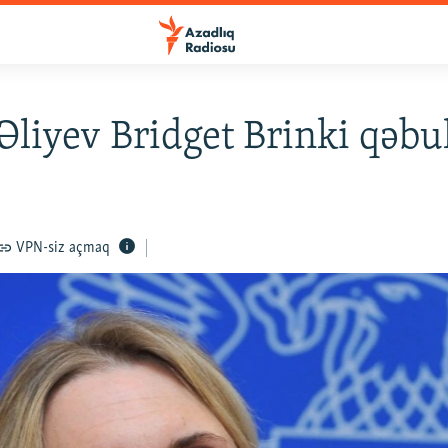
Əliyev Bridget Brinki qəbu
VPN-siz açmaq