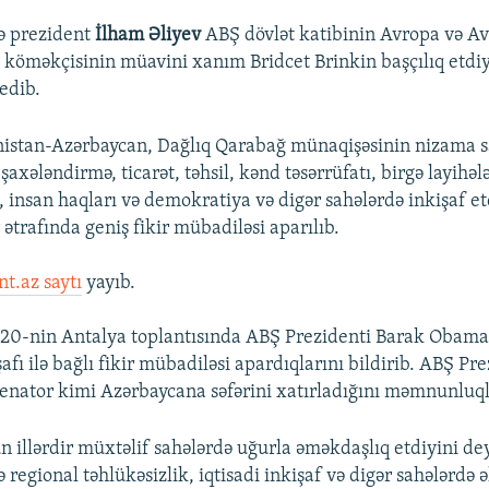
ə prezident
İlham Əliyev
ABŞ dövlət katibinin Avropa və Av
ə köməkçisinin müavini xanım Bridcet Brinkin başçılıq etd
edib.
istan-Azərbaycan, Dağlıq Qarabağ münaqişəsinin nizama s
i şaxələndirmə, ticarət, təhsil, kənd təsərrüfatı, birgə layihəl
 insan haqları və demokratiya və digər sahələrdə inkişaf etd
 ətrafında geniş fikir mübadiləsi aparılıb.
nt.az saytı
yayıb.
20-nin Antalya toplantısında ABŞ Prezidenti Barak Obama il
şafı ilə bağlı fikir mübadiləsi apardıqlarını bildirib. ABŞ Pre
enator kimi Azərbaycana səfərini xatırladığını məmnunluql
un illərdir müxtəlif sahələrdə uğurla əməkdaşlıq etdiyini d
ə regional təhlükəsizlik, iqtisadi inkişaf və digər sahələrdə 