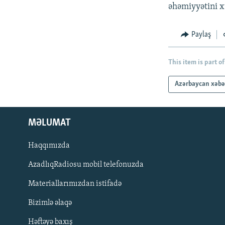
əhəmiyyətini x
Paylaş
This item is part of
Azərbaycan xəbə
MƏLUMAT
Haqqımızda
AzadlıqRadiosu mobil telefonuzda
Materiallarımızdan istifadə
BIZI IZLƏ
Bizimlə əlaqə
Həftəyə baxış