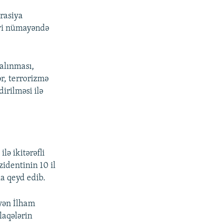
rasiya
iyi nümayəndə
alınması,
ər, terrorizmə
irilməsi ilə
ə ikitərəfli
zidentinin 10 il
a qeyd edib.
eyən İlham
əlaqələrin