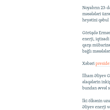
Noyabrın 23-d
məsələləri üzr
heyətini qəbul 
Görüşdə Ermən
enerji, iqtisad
qarşı mübarizə,
bağlı məsələlər
Xəbəri
preside
İlham Əliyev G
əlaqələrin inki
bundan əvvəl s
İki ölkənin uz
Əliyev enerji v