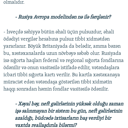
olmalıdır.
- Rusiya Avropa modelindən nə ilə fərqlənir?
- İsveçdə səhiyyə bütün əhali üçün pulsuzdur, əhali
ödədiyi vergilər hesabına pulsuz tibbi xidmətdən
yararlanır. Böyük Britaniyada da belədir, amma bəzən
bu, xəstəxanalarda uzun növbəyə səbəb olur. Rusiyada
isə sığorta haqları federal və regional sığorta fondlarına
ödənilir və onun vasitəsilə istifadə edilir, vətəndaşlara
icbari tibbi sığorta kartı verilir. Bu kartla xəstəxanaya
müraciət edən vətəndaşa göstərilən tibbi xidmətin
haqqı sonradan həmin fondlar vasitəsilə ödənilir.
- Xəyal bəy, neft gəlirlərinin yüksək olduğu zaman
işə salınmayan bir sistem bu gün, neft gəlirlərinin
azaldığı, büdcədə ixtisarların baş verdiyi bir
vaxtda reallaşdırıla bilərmi?