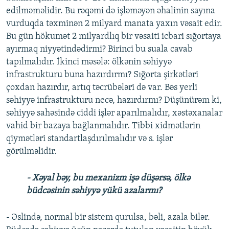
edilməməlidir. Bu rəqəmi də işləməyən əhalinin sayına
vurduqda təxminən 2 milyard manata yaxın vəsait edir.
Bu gün hökumət 2 milyardlıq bir vəsaiti icbari sığortaya
ayırmaq niyyətindədirmi? Birinci bu suala cavab
tapılmalıdır. İkinci məsələ: ölkənin səhiyyə
infrastrukturu buna hazırdırmı? Sığorta şirkətləri
çoxdan hazırdır, artıq təcrübələri də var. Bəs yerli
səhiyyə infrastrukturu necə, hazırdırmı? Düşünürəm ki,
səhiyyə sahəsində ciddi işlər aparılmalıdır, xəstəxanalar
vahid bir bazaya bağlanmalıdır. Tibbi xidmətlərin
qiymətləri standartlaşdırılmalıdır və s. işlər
görülməlidir.
- Xəyal bəy, bu mexanizm işə düşərsə, ölkə
büdcəsinin səhiyyə yükü azalarmı?
- Əslində, normal bir sistem qurulsa, bəli, azala bilər.