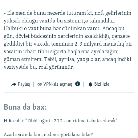
- Elə mən də bunu nəzərdə tuturam ki, neft gəlirlərinin
yüksək olduğu vaxtda bu sistemi işə salmadılar.
Halbuki o vaxt buna hər cür imkan vardı. Ancaq bu
gün, dövlət büdcəsinin xərclərinin azaldıldığı, qənaətə
gedildiyi bir vaxtda təxminən 2-3 milyard manatlıq bir
vəsaitin icbari tibbi sığorta haqlarına ayrılacağını
güman etmirəm. Təbii, ayrılsa, yaxşı olar, ancaq indiki
vəziyyətdə bu, real görünmür.
Paylaş
VPN-siz açmaq
Bizi izlə
Buna da bax:
H.Rəcəbli: "Tibbi sığorta 200-cən xidməti əhatə edəcək"
Azərbaycanda kim, nədən sığortalana bilər?