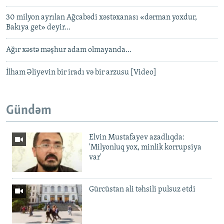
30 milyon ayrılan Ağcabədi xəstəxanası «dərman yoxdur,
Bakıya get» deyir...
Ağır xəstə məşhur adam olmayanda…
İlham Əliyevin bir iradı və bir arzusu [Video]
Gündəm
Elvin Mustafayev azadlıqda:
'Milyonluq yox, minlik korrupsiya
var'
Gürcüstan ali təhsili pulsuz etdi