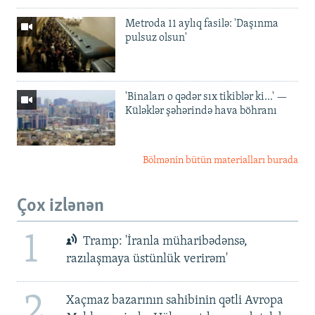
Metroda 11 aylıq fasilə: 'Daşınma
pulsuz olsun'
'Binaları o qədər sıx tikiblər ki...' —
Küləklər şəhərində hava böhranı
Bölmənin bütün materialları burada
Çox izlənən
1
Tramp: 'İranla müharibədənsə,
razılaşmaya üstünlük verirəm'
2
Xaçmaz bazarının sahibinin qətli Avropa