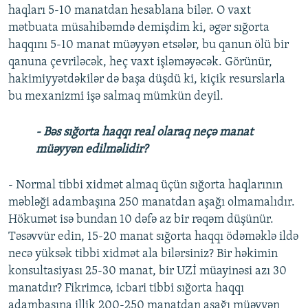
haqları 5-10 manatdan hesablana bilər. O vaxt
mətbuata müsahibəmdə demişdim ki, əgər sığorta
haqqını 5-10 manat müəyyən etsələr, bu qanun ölü bir
qanuna çevriləcək, heç vaxt işləməyəcək. Görünür,
hakimiyyətdəkilər də başa düşdü ki, kiçik resurslarla
bu mexanizmi işə salmaq mümkün deyil.
- Bəs sığorta haqqı real olaraq neçə manat
müəyyən edilməlidir?
- Normal tibbi xidmət almaq üçün sığorta haqlarının
məbləği adambaşına 250 manatdan aşağı olmamalıdır.
Hökumət isə bundan 10 dəfə az bir rəqəm düşünür.
Təsəvvür edin, 15-20 manat sığorta haqqı ödəməklə ildə
necə yüksək tibbi xidmət ala bilərsiniz? Bir həkimin
konsultasiyası 25-30 manat, bir UZİ müayinəsi azı 30
manatdır? Fikrimcə, icbari tibbi sığorta haqqı
adambaşına illik 200-250 manatdan aşağı müəyyən