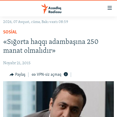
Keçid
linkləri
Əsas
2026, 07 Avqust, cümə, Bakı vaxtı 08:59
məzmuna
GÜNDƏM
SOSIAL
qayıt
#İZAHLA
Əsas
«Sığorta haqqı adambaşına 250
KORRUPSIOMETR
naviqasiyaya
manat olmalıdır»
qayıt
#ƏSLINDƏ
Axtarışa
Noyabr 21, 2015
FƏRQƏ BAX
keç
QANUNI DOĞRU
Paylaş
VPN-siz açmaq
ARAŞDIRMA
MULTIMEDIA
RADIO ARXIV
VIDEO
HAQQIMIZDA
FOTOQALEREYA
OXU ZALI