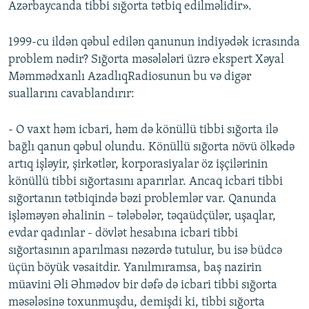
Azərbaycanda tibbi sığorta tətbiq edilməlidir».
1999-cu ildən qəbul edilən qanunun indiyədək icrasında
problem nədir? Sığorta məsələləri üzrə ekspert Xəyal
Məmmədxanlı AzadlıqRadiosunun bu və digər
suallarını cavablandırır:
- O vaxt həm icbari, həm də könüllü tibbi sığorta ilə
bağlı qanun qəbul olundu. Könüllü sığorta növü ölkədə
artıq işləyir, şirkətlər, korporasiyalar öz işçilərinin
könüllü tibbi sığortasını aparırlar. Ancaq icbari tibbi
sığortanın tətbiqində bəzi problemlər var. Qanunda
işləməyən əhalinin – tələbələr, təqaüdçülər, uşaqlar,
evdar qadınlar - dövlət hesabına icbari tibbi
sığortasının aparılması nəzərdə tutulur, bu isə büdcə
üçün böyük vəsaitdir. Yanılmıramsa, baş nazirin
müavini Əli Əhmədov bir dəfə də icbari tibbi sığorta
məsələsinə toxunmuşdu, demişdi ki, tibbi sığorta