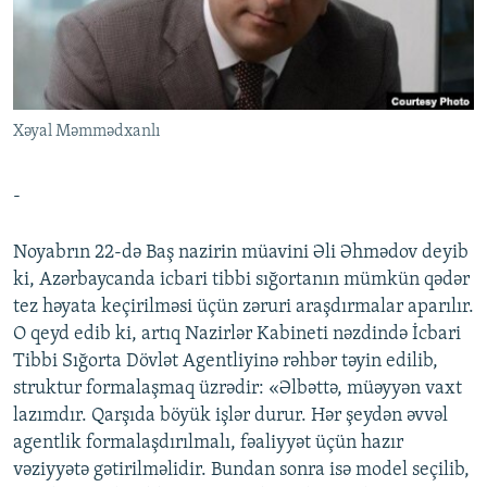
İNFOQRAFIKA
AZƏRBAYCAN ƏDƏBIYYATI KITABXANASI
MISSIYAMIZ
BIZI IZLƏ
KARIKATURA
İSLAM VƏ DEMOKRATIYA
PEŞƏ ETIKASI VƏ JURNALISTIKA STANDARTLARIMIZ
İZ - MƏDƏNIYYƏT PROQRAMI
MATERIALLARIMIZDAN ISTIFADƏ
Xəyal Məmmədxanlı
AZADLIQRADIOSU MOBIL TELEFONUNUZDA
RFE/RL-in bütün saytları
BIZIMLƏ ƏLAQƏ
-
XƏBƏR BÜLLETENLƏRIMIZ
Noyabrın 22-də Baş nazirin müavini Əli Əhmədov deyib
ki, Azərbaycanda icbari tibbi sığortanın mümkün qədər
tez həyata keçirilməsi üçün zəruri araşdırmalar aparılır.
O qeyd edib ki, artıq Nazirlər Kabineti nəzdində İcbari
Tibbi Sığorta Dövlət Agentliyinə rəhbər təyin edilib,
struktur formalaşmaq üzrədir: «Əlbəttə, müəyyən vaxt
lazımdır. Qarşıda böyük işlər durur. Hər şeydən əvvəl
agentlik formalaşdırılmalı, fəaliyyət üçün hazır
vəziyyətə gətirilməlidir. Bundan sonra isə model seçilib,