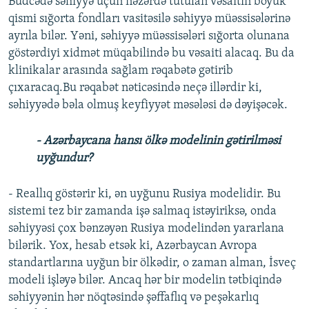
Büdcədə səhiyyə üçün nəzərdə tutulan vəsaitin böyük
qismi sığorta fondları vasitəsilə səhiyyə müəssisələrinə
ayrıla bilər. Yəni, səhiyyə müəssisələri sığorta olunana
göstərdiyi xidmət müqabilində bu vəsaiti alacaq. Bu da
klinikalar arasında sağlam rəqabətə gətirib
çıxaracaq.Bu rəqabət nəticəsində neçə illərdir ki,
səhiyyədə bəla olmuş keyfiyyət məsələsi də dəyişəcək.
- Azərbaycana hansı ölkə modelinin gətirilməsi
uyğundur?
- Reallıq göstərir ki, ən uyğunu Rusiya modelidir. Bu
sistemi tez bir zamanda işə salmaq istəyiriksə, onda
səhiyyəsi çox bənzəyən Rusiya modelindən yararlana
bilərik. Yox, hesab etsək ki, Azərbaycan Avropa
standartlarına uyğun bir ölkədir, o zaman alman, İsveç
modeli işləyə bilər. Ancaq hər bir modelin tətbiqində
səhiyyənin hər nöqtəsində şəffaflıq və peşəkarlıq