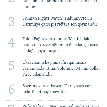
Məhkəməsində: Hökumətdən cavab tələb
olunur
3
'Human Rights Watch': Hakimiyyət Əli
Kərimliyə qarşı pis rəftara son qoymalıdır
4
Taleh Bağırovun xanımı: 'Məktəbdəki
hadisədən əvvəl oğlumun ölkədən çıxışına
qadağa qoyulmuşdu'
5
Ukraynanın keçmiş səfiri qanunsuz
varlanmada ittiham olunur: 134 min dollar
girov ödəməlidir
6
Bayramov: Azərbaycan Ukraynaya qaz
tədarük etməyə hazırdır
Rüfət Səfərov: 'Mənim günahımdır ki, ABŞ