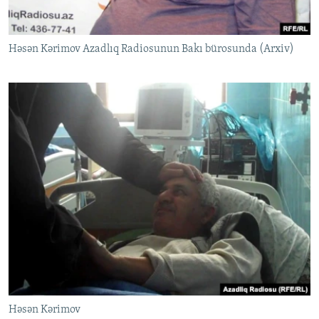
Həsən Kərimov Azadlıq Radiosunun Bakı bürosunda (Arxiv)
Həsən Kərimov