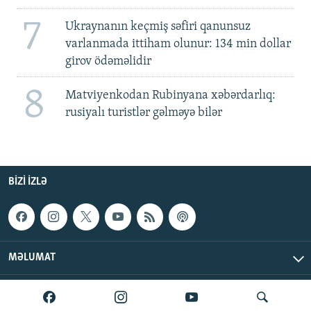
7
Ukraynanın keçmiş səfiri qanunsuz
varlanmada ittiham olunur: 134 min dollar
girov ödəməlidir
8
Matviyenkodan Rubinyana xəbərdarlıq:
rusiyalı turistlər gəlməyə bilər
BIZI IZLƏ
MƏLUMAT
AzadlıqRadiosu © 2026 Inc. | Bütün hüquqlar qorunur