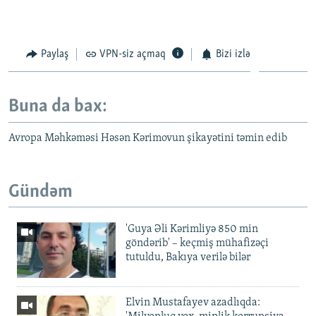
Paylaş
VPN-siz açmaq
Bizi izlə
Buna da bax:
Avropa Məhkəməsi Həsən Kərimovun şikayətini təmin edib
Gündəm
'Guya Əli Kərimliyə 850 min
göndərib' – keçmiş mühafizəçi
tutuldu, Bakıya verilə bilər
Elvin Mustafayev azadlıqda: