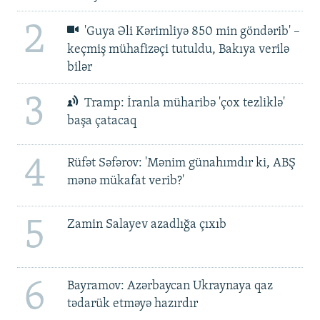
2
'Guya Əli Kərimliyə 850 min göndərib' –
keçmiş mühafizəçi tutuldu, Bakıya verilə
bilər
3
Tramp: İranla müharibə 'çox tezliklə'
başa çatacaq
4
Rüfət Səfərov: 'Mənim günahımdır ki, ABŞ
mənə mükafat verib?'
5
Zamin Salayev azadlığa çıxıb
6
Bayramov: Azərbaycan Ukraynaya qaz
tədarük etməyə hazırdır