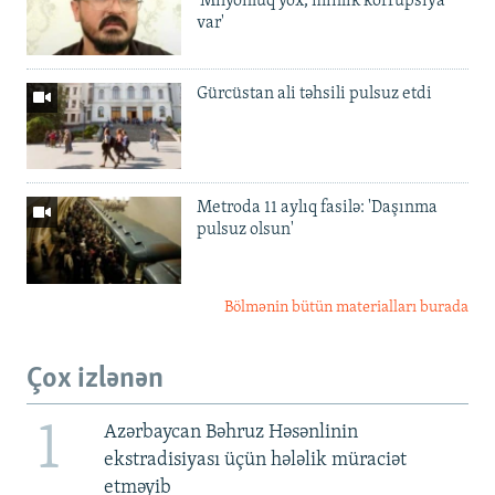
'Milyonluq yox, minlik korrupsiya
var'
Gürcüstan ali təhsili pulsuz etdi
Metroda 11 aylıq fasilə: 'Daşınma
pulsuz olsun'
Bölmənin bütün materialları burada
Çox izlənən
1
Azərbaycan Bəhruz Həsənlinin
ekstradisiyası üçün hələlik müraciət
etməyib