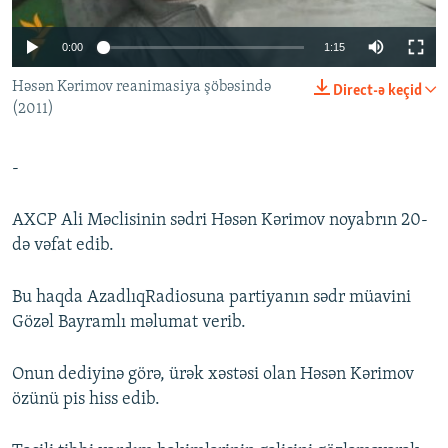
İNFOQRAFIKA
AZƏRBAYCAN ƏDƏBIYYATI KITABXANASI
MISSIYAMIZ
BIZI IZLƏ
0:00
1:15
KARIKATURA
İSLAM VƏ DEMOKRATIYA
PEŞƏ ETIKASI VƏ JURNALISTIKA STANDARTLARIMIZ
Həsən Kərimov reanimasiya şöbəsində
İZ - MƏDƏNIYYƏT PROQRAMI
MATERIALLARIMIZDAN ISTIFADƏ
Direct-ə keçid
(2011)
AZADLIQRADIOSU MOBIL TELEFONUNUZDA
RFE/RL-in bütün saytları
BIZIMLƏ ƏLAQƏ
-
XƏBƏR BÜLLETENLƏRIMIZ
AXCP Ali Məclisinin sədri Həsən Kərimov noyabrın 20-
də vəfat edib.
Bu haqda AzadlıqRadiosuna partiyanın sədr müavini
Gözəl Bayramlı məlumat verib.
Onun dediyinə görə, ürək xəstəsi olan Həsən Kərimov
özünü pis hiss edib.