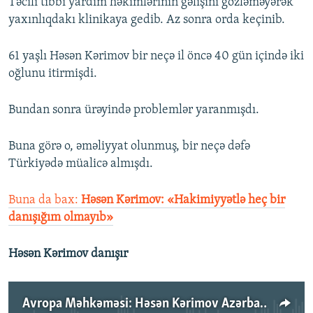
Təcili tibbi yardım həkimlərinin gəlişini gözləməyərək
yaxınlıqdakı klinikaya gedib. Az sonra orda keçinib.
61 yaşlı Həsən Kərimov bir neçə il öncə 40 gün içində iki
oğlunu itirmişdi.
Bundan sonra ürəyində problemlər yaranmışdı.
Buna görə o, əməliyyat olunmuş, bir neçə dəfə
Türkiyədə müalicə almışdı.
Buna da bax:
Həsən Kərimov: «Hakimiyyətlə heç bir
danışığım olmayıb»
Həsən Kərimov danışır
Avropa Məhkəməsi: Həsən Kərimov Azərbaycan hakimiyyətinə qarşı