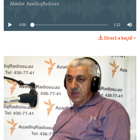
Mənbə:
AzadlıqRadiosu
No media source currently available
0:00
1:12
Direct-ə keçid