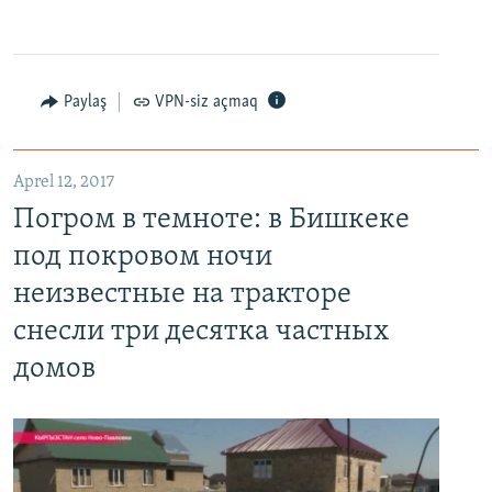
Paylaş
VPN-siz açmaq
Aprel 12, 2017
Погром в темноте: в Бишкеке под покровом ночи неизвестные на тракторе снесли три десятка частных домов
Погром в темноте: в Бишкеке
EMBED
PAYLAŞ
под покровом ночи
неизвестные на тракторе
снесли три десятка частных
домов