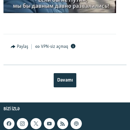
0:00
0:02:32
EMBED
PAYLAŞ
Paylaş
VPN-siz açmaq
Davamı
BIZI IZLƏ