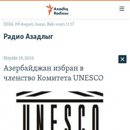
Keçid
linkləri
Əsas
2026, 09 Avqust, bazar, Bakı vaxtı 11:17
məzmuna
GÜNDƏM
Радио Азадлыг
qayıt
#İZAHLA
Əsas
KORRUPSIOMETR
naviqasiyaya
Noyabr 19, 2015
qayıt
#ƏSLINDƏ
Axtarışa
Азербайджан избран в
FƏRQƏ BAX
keç
членство Комитета UNESCO
QANUNI DOĞRU
ARAŞDIRMA
MULTIMEDIA
RADIO ARXIV
VIDEO
HAQQIMIZDA
FOTOQALEREYA
OXU ZALI