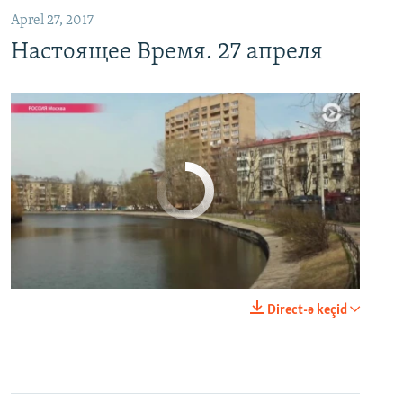
Aprel 27, 2017
Настоящее Время. 27 апреля
No media source currently available
0:00
0:29:00
Direct-ə keçid
EMBED
PAYLAŞ
Настоящее Время. 20 апреля