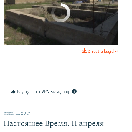
No media source currently available
0:00
0:03:43
Direct-ə keçid
EMBED
PAYLAŞ
Настоящее Время. 11 апреля
EMBED
PAYLAŞ
Paylaş
VPN-siz açmaq
Aprel 11, 2017
Настоящее Время. 11 апреля