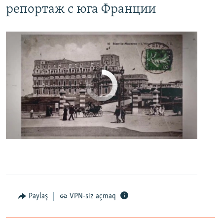
репортаж с юга Франции
No media source currently available
0:00
0:06:04
EMBED
PAYLAŞ
Настоящее Время. 27 апреля
EMBED
PAYLAŞ
Paylaş
VPN-siz açmaq