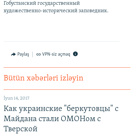
Гобустанский государственный
художественно-исторический заповедник.
Paylaş
VPN-siz açmaq
Bütün xəbərləri izləyin
Как украинские "беркутовцы" с Майдана стали ОМОНом с Тверской
EMBED
PAYLAŞ
İyun 14, 2017
Как украинские "беркутовцы" с
Майдана стали ОМОНом с
Тверской