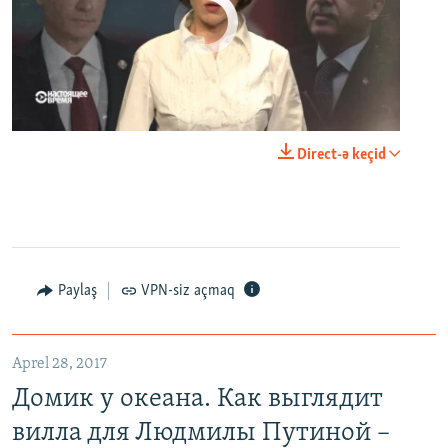
No media source currently available
0:00
0:23:44
Direct-ə keçid
EMBED
PAYLAŞ
Paylaş
VPN-siz açmaq
Домик у океана. Как выглядит вилла для Людмилы Путиной – репортаж с юга Франции
EMBED
PAYLAŞ
Aprel 28, 2017
Домик у океана. Как выглядит
вилла для Людмилы Путиной –