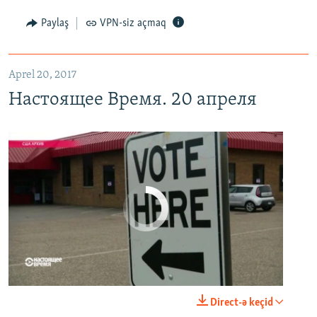
EMBED
PAYLAŞ
Paylaş
VPN-siz açmaq
Aprel 20, 2017
Настоящее Время. 20 апреля
No media source currently available
0:00
0:21:34
Direct-ə keçid
EMBED
PAYLAŞ