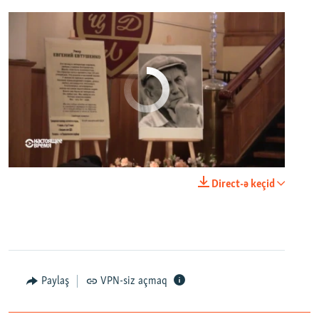
No media source currently available
0:00
0:23:20
Direct-ə keçid
EMBED
PAYLAŞ
Paylaş
VPN-siz açmaq
Как живет город, который его жители никогда не видели. Неизвестная Россия
EMBED
PAYLAŞ