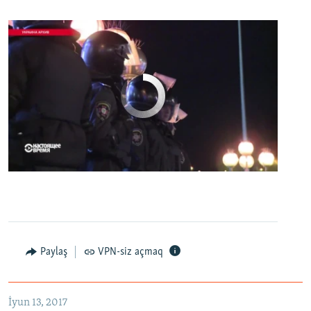
No media source currently available
0:00
0:07:18
EMBED
PAYLAŞ
Первый канал с реальной картинкой
Paylaş
VPN-siz açmaq
EMBED
PAYLAŞ
İyun 13, 2017