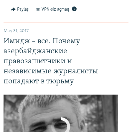
Paylaş
VPN-siz açmaq
May 31, 2017
Имидж – все. Почему азербайджанские правозащитники и независимые журналисты попадают в тюрьму
Имидж – все. Почему
EMBED
PAYLAŞ
азербайджанские
правозащитники и
независимые журналисты
попадают в тюрьму
No media source currently available