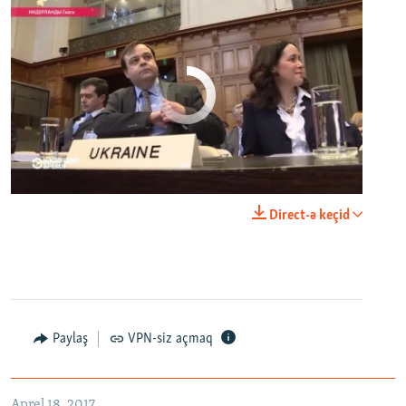
No media source currently available
0:00
0:25:27
Direct-ə keçid
EMBED
PAYLAŞ
Настоящее Время. 18 апреля
EMBED
PAYLAŞ
Paylaş
VPN-siz açmaq
Aprel 18, 2017