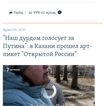
Paylaş
VPN-siz açmaq
"Наш дурдом голосует за Путина": в Казани прошел арт-пикет "Открытой России"
EMBED
PAYLAŞ
Aprel 09, 2017
"Наш дурдом голосует за
Путина": в Казани прошел арт-
пикет "Открытой России"
No media source currently available