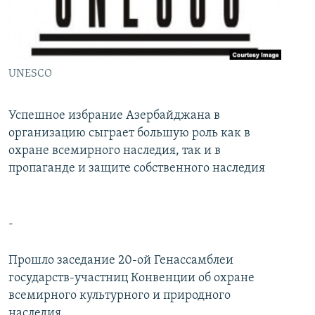
İNFOQRAFIKA
AZƏRBAYCAN ƏDƏBIYYATI KITABXANASI
MISSIYAMIZ
BIZI IZLƏ
KARIKATURA
İSLAM VƏ DEMOKRATIYA
PEŞƏ ETIKASI VƏ JURNALISTIKA STANDARTLARIMIZ
İZ - MƏDƏNIYYƏT PROQRAMI
MATERIALLARIMIZDAN ISTIFADƏ
UNESCO
AZADLIQRADIOSU MOBIL TELEFONUNUZDA
RFE/RL-in bütün saytları
BIZIMLƏ ƏLAQƏ
Успешное избрание Азербайджана в
организацию сыграет большую роль как в
XƏBƏR BÜLLETENLƏRIMIZ
охране всемирного наследия, так и в
пропаганде и защите собственного наследия
-
Прошло заседание 20-ой Генассамблеи
государств-участниц Конвенции об охране
всемирного культурного и природного
наследия.