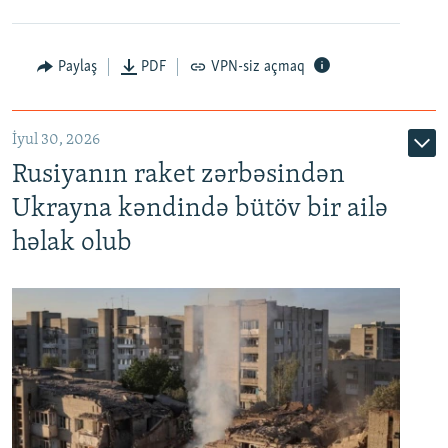
Paylaş
PDF
VPN-siz açmaq
İyul 30, 2026
Rusiyanın raket zərbəsindən
Ukrayna kəndində bütöv bir ailə
həlak olub