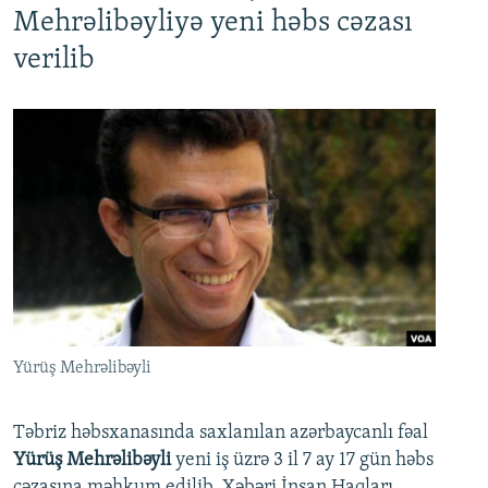
Mehrəlibəyliyə yeni həbs cəzası
verilib
Yürüş Mehrəlibəyli
Təbriz həbsxanasında saxlanılan azərbaycanlı fəal
Yürüş Mehrəlibəyli
yeni iş üzrə 3 il 7 ay 17 gün həbs
cəzasına məhkum edilib. Xəbəri İnsan Haqları