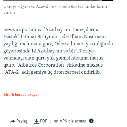
Ukrayna Qara və Azov dənizlərində Rusiya tankerlərini
vurub
news.az portalı və "Azərbaycan Dənizçilərinə
Dəstək" İctimai Birliyinin sədri İlham Nəsirovun
yaydığı məlumata görə, Odessa limanı yaxınlığında
göyərtəsində 12 Azərbaycan və bir Türkiyə
vətəndaşı olan quru yük gəmisi hücuma məruz
qalıb. "Albatros Corporation" şirkətinə məxsus
"ATA-2" adlı gəmiyə üç dron zərbəsi endirilib.
Ətraflı burada oxuyun
Paylaş
PDF
VPN-siz açmaq