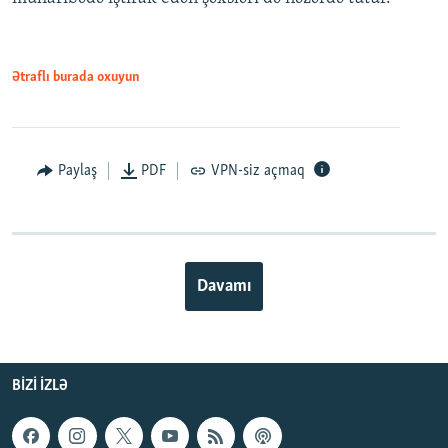
Ətraflı burada oxuyun
Paylaş
PDF
VPN-siz açmaq
Davamı
BIZI IZLƏ