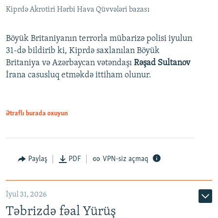
Kiprdə Akrotiri Hərbi Hava Qüvvələri bazası
Böyük Britaniyanın terrorla mübarizə polisi iyulun
31-də bildirib ki, Kiprdə saxlanılan Böyük
Britaniya və Azərbaycan vətəndaşı
Rəşad Sultanov
İrana casusluq etməkdə ittiham olunur.
Ətraflı burada oxuyun
Paylaş
PDF
VPN-siz açmaq
İyul 31, 2026
Təbrizdə fəal Yürüş