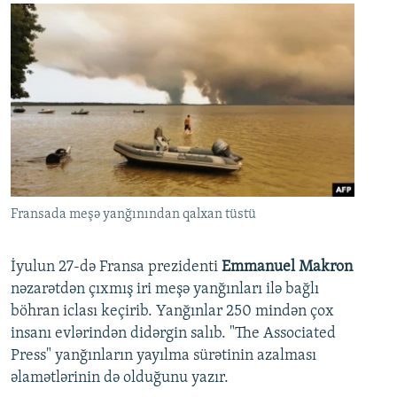
Fransada meşə yanğınından qalxan tüstü
İyulun 27-də Fransa prezidenti
Emmanuel Makron
nəzarətdən çıxmış iri meşə yanğınları ilə bağlı
böhran iclası keçirib. Yanğınlar 250 mindən çox
insanı evlərindən didərgin salıb. "The Associated
Press" yanğınların yayılma sürətinin azalması
əlamətlərinin də olduğunu yazır.