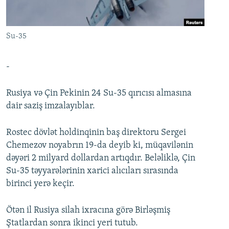
İNFOQRAFIKA
AZƏRBAYCAN ƏDƏBIYYATI KITABXANASI
MISSIYAMIZ
BIZI IZLƏ
KARIKATURA
İSLAM VƏ DEMOKRATIYA
PEŞƏ ETIKASI VƏ JURNALISTIKA STANDARTLARIMIZ
Su-35
İZ - MƏDƏNIYYƏT PROQRAMI
MATERIALLARIMIZDAN ISTIFADƏ
AZADLIQRADIOSU MOBIL TELEFONUNUZDA
RFE/RL-in bütün saytları
-
BIZIMLƏ ƏLAQƏ
Rusiya və Çin Pekinin 24 Su-35 qırıcısı almasına
XƏBƏR BÜLLETENLƏRIMIZ
dair saziş imzalayıblar.
Rostec dövlət holdinqinin baş direktoru Sergei
Chemezov noyabrın 19-da deyib ki, müqavilənin
dəyəri 2 milyard dollardan artıqdır. Beləliklə, Çin
Su-35 təyyarələrinin xarici alıcıları sırasında
birinci yerə keçir.
Ötən il Rusiya silah ixracına görə Birləşmiş
Ştatlardan sonra ikinci yeri tutub.