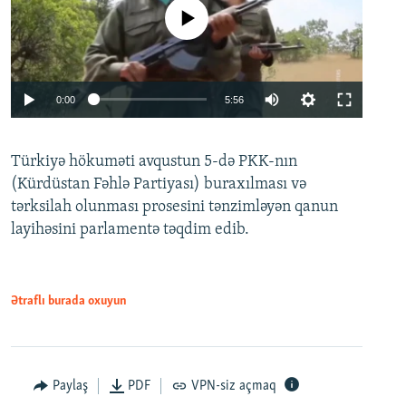
No media source currently available
Auto
0:00
5:56
240p
Türkiyə hökuməti avqustun 5-də PKK-nın
360p
(Kürdüstan Fəhlə Partiyası) buraxılması və
480p
Auto
240p
360p
480p
tərksilah olunması prosesini tənzimləyən qanun
720p
layihəsini parlamentə təqdim edib.
720p
1080p
1080p
Ətraflı burada oxuyun
Paylaş
PDF
VPN-siz açmaq