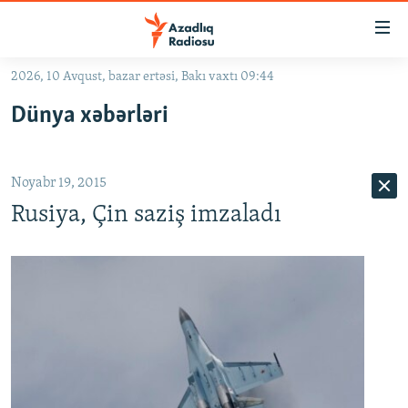
Keçid
linkləri
Əsas
2026, 10 Avqust, bazar ertəsi, Bakı vaxtı 09:44
məzmuna
GÜNDƏM
Dünya xəbərləri
qayıt
#İZAHLA
Əsas
KORRUPSIOMETR
naviqasiyaya
Noyabr 19, 2015
qayıt
#ƏSLINDƏ
Axtarışa
Rusiya, Çin saziş imzaladı
FƏRQƏ BAX
keç
QANUNI DOĞRU
ARAŞDIRMA
MULTIMEDIA
RADIO ARXIV
VIDEO
HAQQIMIZDA
FOTOQALEREYA
OXU ZALI