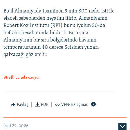
Bu il Almaniyada təxminən 9 min 800 nəfər isti ilə
əlaqəli səbəblərdən həyatını itirib. Almaniyanın
Robert Kox İnstitutu (RKI) bunu iyulun 30-da
həftəlik hesabatında bildirib. Bu arada
Almaniyanın bir sıra bölgələrində havanın
temperaturunun 40 dərəcə Selsidən yuxarı
qalxacağı gözlənilir.
Ətraflı burada oxuyun
Paylaş
PDF
VPN-siz açmaq
İyul 29, 2026