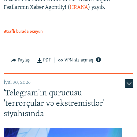
Fəallarının Xəbər Agentliyi (
HRANA
) yayıb.
Ətraflı burada oxuyun
Paylaş
PDF
VPN-siz açmaq
İyul 30, 2026
'Telegram'ın qurucusu
'terrorçular və ekstremistlər'
siyahısında