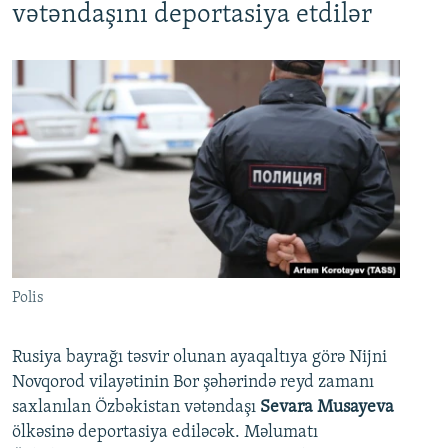
vətəndaşını deportasiya etdilər
Polis
Rusiya bayrağı təsvir olunan ayaqaltıya görə Nijni
Novqorod vilayətinin Bor şəhərində reyd zamanı
saxlanılan Özbəkistan vətəndaşı
Sevara Musayeva
ölkəsinə deportasiya ediləcək. Məlumatı