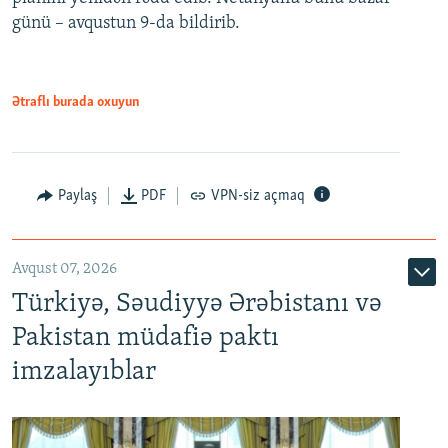
günü – avqustun 9-da bildirib.
Ətraflı burada oxuyun
Paylaş
PDF
VPN-siz açmaq
Avqust 07, 2026
Türkiyə, Səudiyyə Ərəbistanı və
Pakistan müdafiə paktı
imzalayıblar