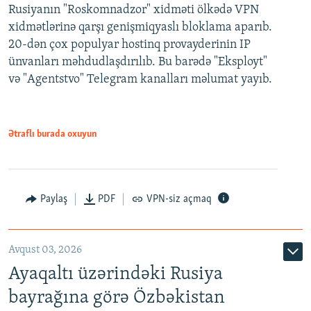
Rusiyanın "Roskomnadzor" xidməti ölkədə VPN
xidmətlərinə qarşı genişmiqyaslı bloklama aparıb.
20-dən çox populyar hostinq provayderinin IP
ünvanları məhdudlaşdırılıb. Bu barədə "Eksployt"
və "Agentstvo" Telegram kanalları məlumat yayıb.
Ətraflı burada oxuyun
Paylaş
PDF
VPN-siz açmaq
Avqust 03, 2026
Ayaqaltı üzərindəki Rusiya
bayrağına görə Özbəkistan