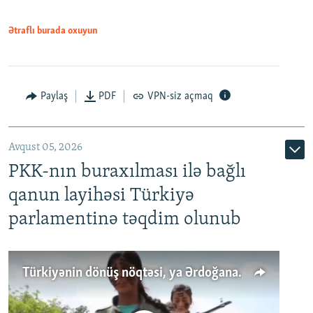
Ətraflı burada oxuyun
Paylaş
PDF
VPN-siz açmaq
Avqust 05, 2026
PKK-nın buraxılması ilə bağlı
qanun layihəsi Türkiyə
parlamentinə təqdim olunub
Türkiyənin dönüş nöqtəsi, ya Ərdoğana üçüncü şans: PKK ilə qəfil barışıq nə deməkdir?