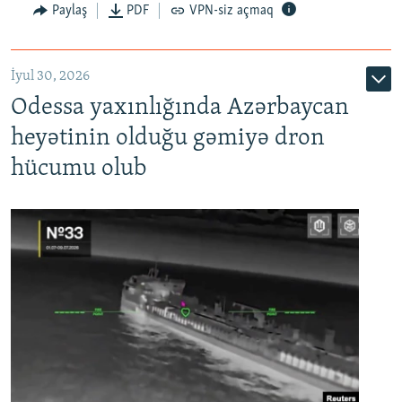
Paylaş
PDF
VPN-siz açmaq
İyul 30, 2026
Odessa yaxınlığında Azərbaycan
heyətinin olduğu gəmiyə dron
hücumu olub