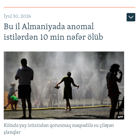
İyul 30, 2026
Bu il Almaniyada anomal
istilərdən 10 min nəfər ölüb
Kölndə yay istisindən qorunmaq məqsədilə su çiləyən
şlanqlar