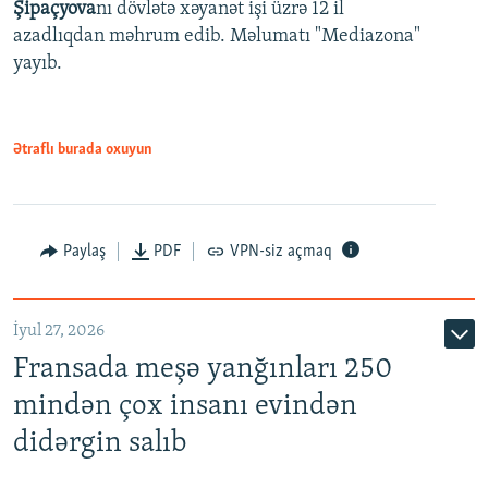
Şipaçyova
nı dövlətə xəyanət işi üzrə 12 il
azadlıqdan məhrum edib. Məlumatı "Mediazona"
yayıb.
Ətraflı burada oxuyun
Paylaş
PDF
VPN-siz açmaq
İyul 27, 2026
Fransada meşə yanğınları 250
mindən çox insanı evindən
didərgin salıb