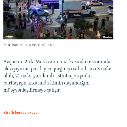
Hadisənin baş verdiyi ərazi
Avqustun 2-də Moskvanın mərkəzində restoranda
əldəqayırma partlayıcı qurğu işə salınıb, azı 3 nəfər
ölüb, 21 nəfər yaralanıb. İstintaq orqanları
partlayışın arxasında kimin dayandığını
müəyyənləşdirməyə çalışır.
Ətraflı burada oxuyun