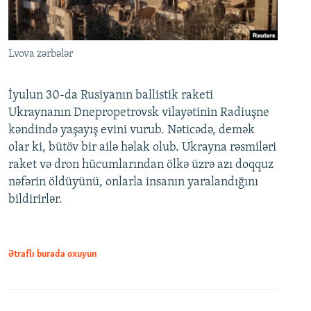
Lvova zərbələr
İyulun 30-da Rusiyanın ballistik raketi
Ukraynanın Dnepropetrovsk vilayətinin Radiuşne
kəndində yaşayış evini vurub. Nəticədə, demək
olar ki, bütöv bir ailə həlak olub. Ukrayna rəsmiləri
raket və dron hücumlarından ölkə üzrə azı doqquz
nəfərin öldüyünü, onlarla insanın yaralandığını
bildirirlər.
Ətraflı burada oxuyun