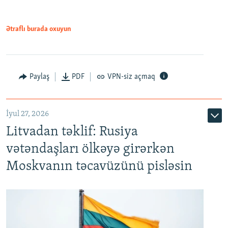
Ətraflı burada oxuyun
Paylaş
PDF
VPN-siz açmaq
İyul 27, 2026
Litvadan təklif: Rusiya
vətəndaşları ölkəyə girərkən
Moskvanın təcavüzünü pisləsin