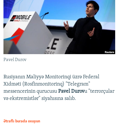
Pavel Durov
Rusiyanın Maliyyə Monitorinqi üzrə Federal
Xidməti (Rosfinmonitorinq) "Telegram"
messencerinin qurucusu
Pavel Durov
u "terrorçular
və ekstremistlər" siyahısına salıb.
Ətraflı burada oxuyun