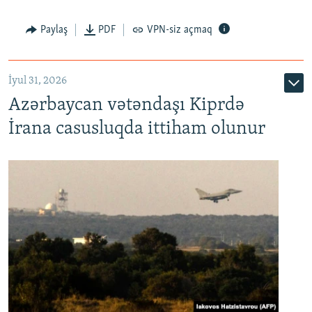
Paylaş
PDF
VPN-siz açmaq
İyul 31, 2026
Azərbaycan vətəndaşı Kiprdə
İrana casusluqda ittiham olunur