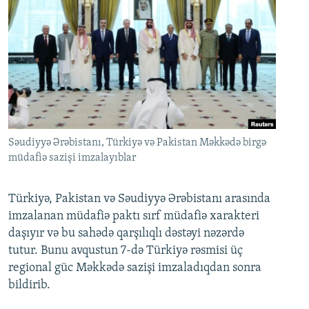
Səudiyyə Ərəbistanı, Türkiyə və Pakistan Məkkədə birgə
müdafiə sazişi imzalayıblar
Türkiyə, Pakistan və Səudiyyə Ərəbistanı arasında
imzalanan müdafiə paktı sırf müdafiə xarakteri
daşıyır və bu sahədə qarşılıqlı dəstəyi nəzərdə
tutur. Bunu avqustun 7-də Türkiyə rəsmisi üç
regional güc Məkkədə sazişi imzaladıqdan sonra
bildirib.