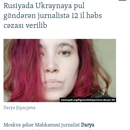
Rusiyada Ukraynaya pul
göndərən jurnalistə 12 il həbs
cəzası verilib
Darya Şipaçyova
Moskva şəhər Məhkəməsi jurnalist
Darya