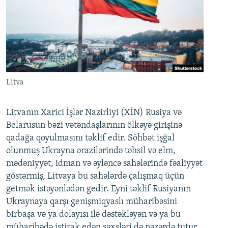
Litva
Litvanın Xarici İşlər Nazirliyi (XİN) Rusiya və
Belarusun bəzi vətəndaşlarının ölkəyə girişinə
qadağa qoyulmasını təklif edir. Söhbət işğal
olunmuş Ukrayna ərazilərində təhsil və elm,
mədəniyyət, idman və əyləncə sahələrində fəaliyyət
göstərmiş, Litvaya bu sahələrdə çalışmaq üçün
getmək istəyənlədən gedir. Eyni təklif Rusiyanın
Ukraynaya qarşı genişmiqyaslı müharibəsini
birbaşa və ya dolayısı ilə dəstəkləyən və ya bu
müharibədə iştirak edən şəxsləri də nəzərdə tutur.