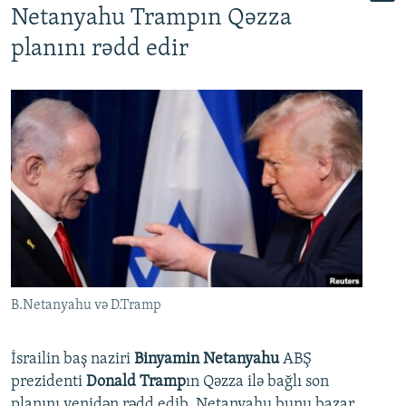
Netanyahu Trampın Qəzza
planını rədd edir
B.Netanyahu və D.Tramp
İsrailin baş naziri
Binyamin Netanyahu
ABŞ
prezidenti
Donald Tramp
ın Qəzza ilə bağlı son
planını yenidən rədd edib. Netanyahu bunu bazar