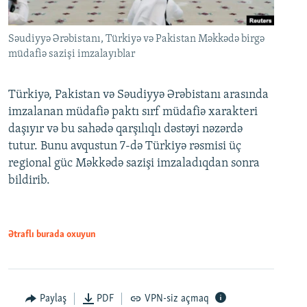
Səudiyyə Ərəbistanı, Türkiyə və Pakistan Məkkədə birgə
müdafiə sazişi imzalayıblar
Türkiyə, Pakistan və Səudiyyə Ərəbistanı arasında
imzalanan müdafiə paktı sırf müdafiə xarakteri
daşıyır və bu sahədə qarşılıqlı dəstəyi nəzərdə
tutur. Bunu avqustun 7-də Türkiyə rəsmisi üç
regional güc Məkkədə sazişi imzaladıqdan sonra
bildirib.
Ətraflı burada oxuyun
Paylaş
PDF
VPN-siz açmaq