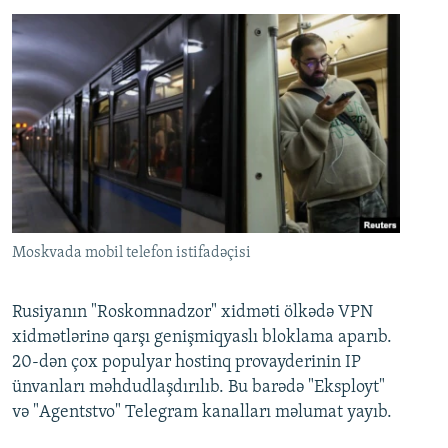
Moskvada mobil telefon istifadəçisi
Rusiyanın "Roskomnadzor" xidməti ölkədə VPN
xidmətlərinə qarşı genişmiqyaslı bloklama aparıb.
20-dən çox populyar hostinq provayderinin IP
ünvanları məhdudlaşdırılıb. Bu barədə "Eksployt"
və "Agentstvo" Telegram kanalları məlumat yayıb.