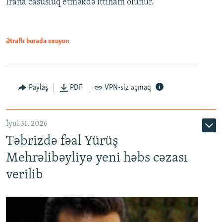
İrana casusluq etməkdə ittiham olunur.
Ətraflı burada oxuyun
Paylaş
PDF
VPN-siz açmaq
İyul 31, 2026
Təbrizdə fəal Yürüş
Mehrəlibəyliyə yeni həbs cəzası
verilib