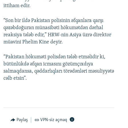
ittiham edir.
“Son bir ildə Pakistan polisinin əfqanlara qarşı
qəzəbdoğuran münasibəti hökumətdən dərhal
reaksiya tələb edir,” HRW-nin Asiya üzrə direktor
müavini Phelim Kine deyir.
“Pakistan hökuməti polisdən tələb etməlidir ki,
bütünlükdə əfqan icmasını gözümçıxdıya
salmaqdansa, qəddarlıqları törədənləri məsuliyyətə
cəlb etsin”.
Paylaş
VPN-siz açmaq