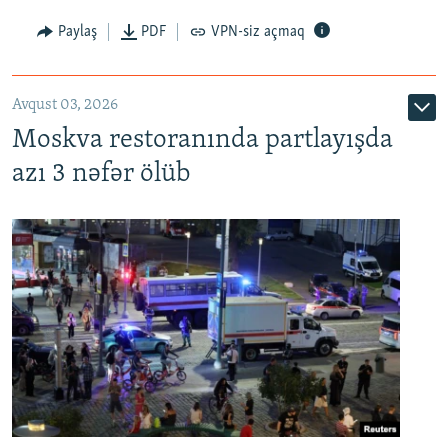
Paylaş
PDF
VPN-siz açmaq
Avqust 03, 2026
Moskva restoranında partlayışda
azı 3 nəfər ölüb