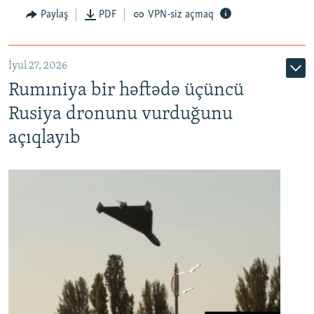
Paylaş
PDF
VPN-siz açmaq
İyul 27, 2026
Rumıniya bir həftədə üçüncü
Rusiya dronunu vurduğunu
açıqlayıb