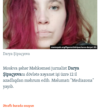
Darya Şipaçyova
Moskva şəhər Məhkəməsi jurnalist
Darya
Şipaçyova
nı dövlətə xəyanət işi üzrə 12 il
azadlıqdan məhrum edib. Məlumatı "Mediazona"
yayıb.
Ətraflı burada oxuyun