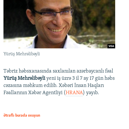
Yürüş Mehrəlibəyli
Təbriz həbsxanasında saxlanılan azərbaycanlı fəal
Yürüş Mehrəlibəyli
yeni iş üzrə 3 il 7 ay 17 gün həbs
cəzasına məhkum edilib. Xəbəri İnsan Haqları
Fəallarının Xəbər Agentliyi (
HRANA
) yayıb.
Ətraflı burada oxuyun