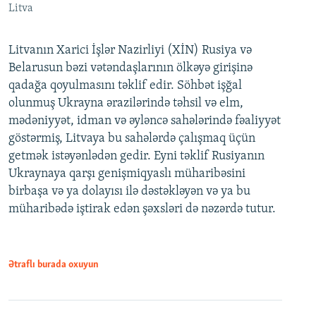
Litva
Litvanın Xarici İşlər Nazirliyi (XİN) Rusiya və
Belarusun bəzi vətəndaşlarının ölkəyə girişinə
qadağa qoyulmasını təklif edir. Söhbət işğal
olunmuş Ukrayna ərazilərində təhsil və elm,
mədəniyyət, idman və əyləncə sahələrində fəaliyyət
göstərmiş, Litvaya bu sahələrdə çalışmaq üçün
getmək istəyənlədən gedir. Eyni təklif Rusiyanın
Ukraynaya qarşı genişmiqyaslı müharibəsini
birbaşa və ya dolayısı ilə dəstəkləyən və ya bu
müharibədə iştirak edən şəxsləri də nəzərdə tutur.
Ətraflı burada oxuyun