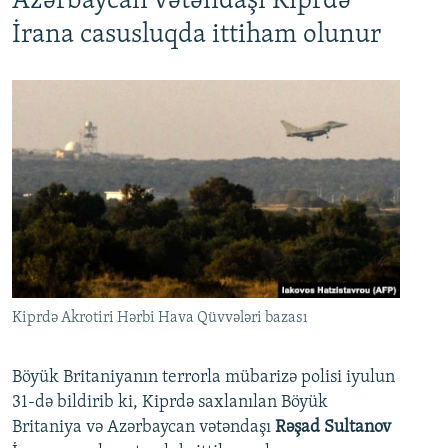
Azərbaycan vətəndaşı Kiprdə
İrana casusluqda ittiham olunur
Kiprdə Akrotiri Hərbi Hava Qüvvələri bazası
Böyük Britaniyanın terrorla mübarizə polisi iyulun
31-də bildirib ki, Kiprdə saxlanılan Böyük
Britaniya və Azərbaycan vətəndaşı
Rəşad Sultanov