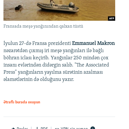
Fransada meşə yanğınından qalxan tüstü
İyulun 27-də Fransa prezidenti
Emmanuel Makron
nəzarətdən çıxmış iri meşə yanğınları ilə bağlı
böhran iclası keçirib. Yanğınlar 250 mindən çox
insanı evlərindən didərgin salıb. "The Associated
Press" yanğınların yayılma sürətinin azalması
əlamətlərinin də olduğunu yazır.
Ətraflı burada oxuyun