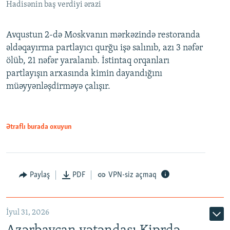
Hadisənin baş verdiyi ərazi
Avqustun 2-də Moskvanın mərkəzində restoranda
əldəqayırma partlayıcı qurğu işə salınıb, azı 3 nəfər
ölüb, 21 nəfər yaralanıb. İstintaq orqanları
partlayışın arxasında kimin dayandığını
müəyyənləşdirməyə çalışır.
Ətraflı burada oxuyun
Paylaş
PDF
VPN-siz açmaq
İyul 31, 2026