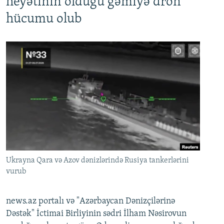
heyətinin olduğu gəmiyə dron
hücumu olub
Ukrayna Qara və Azov dənizlərində Rusiya tankerlərini
vurub
news.az portalı və "Azərbaycan Dənizçilərinə
Dəstək" İctimai Birliyinin sədri İlham Nəsirovun