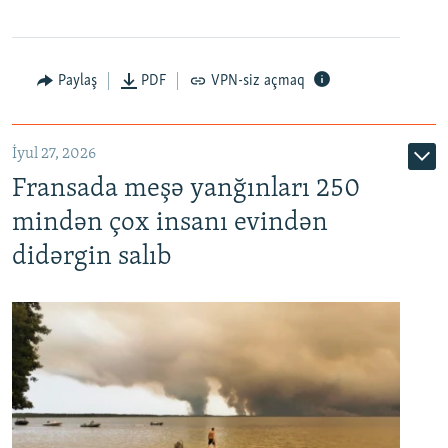
Paylaş
PDF
VPN-siz açmaq
İyul 27, 2026
Fransada meşə yanğınları 250
mindən çox insanı evindən
didərgin salıb