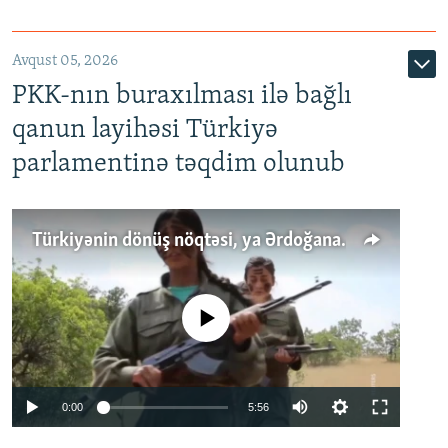
Avqust 05, 2026
PKK-nın buraxılması ilə bağlı
qanun layihəsi Türkiyə
parlamentinə təqdim olunub
Türkiyənin dönüş nöqtəsi, ya Ərdoğana üçüncü şans: PKK ilə qəfil barışıq nə deməkdir?
No media source currently available
Auto
0:00
5:56
240p