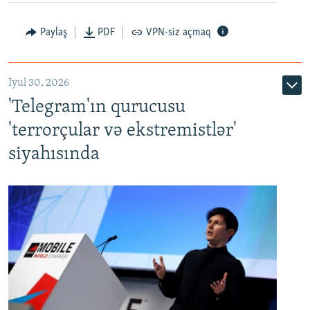
Paylaş
PDF
VPN-siz açmaq
İyul 30, 2026
'Telegram'ın qurucusu
'terrorçular və ekstremistlər'
siyahısında