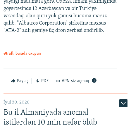
yaydığı məlumata görə, Odessa limanı yaxınlığında
göyərtəsində 12 Azərbaycan və bir Türkiyə
vətəndaşı olan quru yük gəmisi hücuma məruz
qalıb. "Albatros Corporation" şirkətinə məxsus
"ATA-2" adlı gəmiyə üç dron zərbəsi endirilib.
Ətraflı burada oxuyun
Paylaş
PDF
VPN-siz açmaq
İyul 30, 2026
Bu il Almaniyada anomal
istilərdən 10 min nəfər ölüb