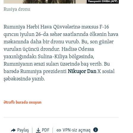
Rusiya dronu
Rumıniya Hərbi Hava Qüvvələrinə məxsus F-16
qırıcısı iyulun 26-da səhər saatlarında ölkənin hava
məkanında daha bir dronu vurub. Bu, son günlər
vurulan üçüncü drondur. Hadisə Odessa
yaxınlığındakı Sulina-Kiliya bölgəsində,
Rumıniyanın ərazi suları üzərində baş verib. Bu
barədə Rumıniya prezidenti
Nikuşor Dan
X sosial
şəbəkəsində yazıb.
Ətraflı burada oxuyun
Paylaş
PDF
VPN-siz açmaq