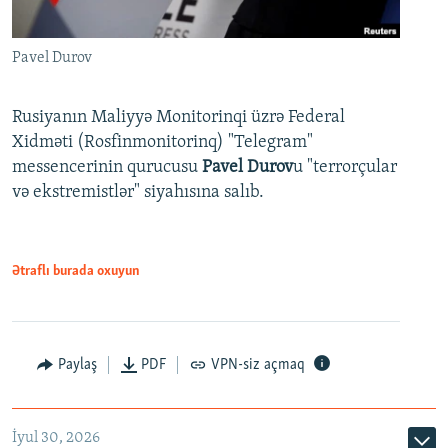
Pavel Durov
Rusiyanın Maliyyə Monitorinqi üzrə Federal
Xidməti (Rosfinmonitorinq) "Telegram"
messencerinin qurucusu
Pavel Durov
u "terrorçular
və ekstremistlər" siyahısına salıb.
Ətraflı burada oxuyun
Paylaş
PDF
VPN-siz açmaq
İyul 30, 2026