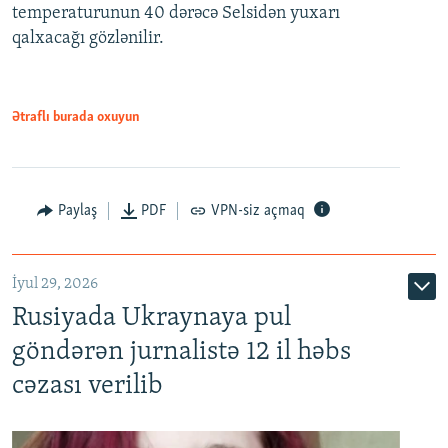
temperaturunun 40 dərəcə Selsidən yuxarı
qalxacağı gözlənilir.
Ətraflı burada oxuyun
Paylaş
PDF
VPN-siz açmaq
İyul 29, 2026
Rusiyada Ukraynaya pul
göndərən jurnalistə 12 il həbs
cəzası verilib