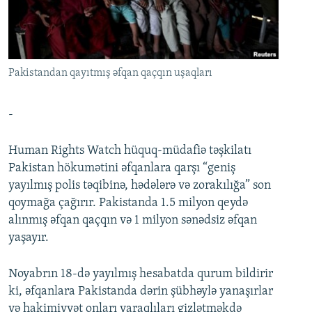
İNFOQRAFIKA
AZƏRBAYCAN ƏDƏBIYYATI KITABXANASI
MISSIYAMIZ
BIZI IZLƏ
KARIKATURA
İSLAM VƏ DEMOKRATIYA
PEŞƏ ETIKASI VƏ JURNALISTIKA STANDARTLARIMIZ
İZ - MƏDƏNIYYƏT PROQRAMI
MATERIALLARIMIZDAN ISTIFADƏ
Pakistandan qayıtmış əfqan qaçqın uşaqları
AZADLIQRADIOSU MOBIL TELEFONUNUZDA
RFE/RL-in bütün saytları
BIZIMLƏ ƏLAQƏ
-
XƏBƏR BÜLLETENLƏRIMIZ
Human Rights Watch hüquq-müdafiə təşkilatı
Pakistan hökumətini əfqanlara qarşı “geniş
yayılmış polis təqibinə, hədələrə və zorakılığa” son
qoymağa çağırır. Pakistanda 1.5 milyon qeydə
alınmış əfqan qaçqın və 1 milyon sənədsiz əfqan
yaşayır.
Noyabrın 18-də yayılmış hesabatda qurum bildirir
ki, əfqanlara Pakistanda dərin şübhəylə yanaşırlar
və hakimiyyət onları yaraqlıları gizlətməkdə