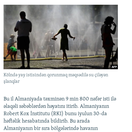
Kölndə yay istisindən qorunmaq məqsədilə su çiləyən
şlanqlar
Bu il Almaniyada təxminən 9 min 800 nəfər isti ilə
əlaqəli səbəblərdən həyatını itirib. Almaniyanın
Robert Kox İnstitutu (RKI) bunu iyulun 30-da
həftəlik hesabatında bildirib. Bu arada
Almaniyanın bir sıra bölgələrində havanın