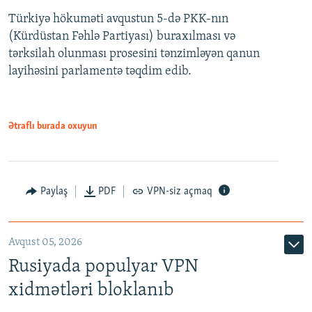
Türkiyə hökuməti avqustun 5-də PKK-nın
360p
(Kürdüstan Fəhlə Partiyası) buraxılması və
480p
Auto
240p
360p
480p
tərksilah olunması prosesini tənzimləyən qanun
720p
layihəsini parlamentə təqdim edib.
720p
1080p
1080p
Ətraflı burada oxuyun
Paylaş
PDF
VPN-siz açmaq
Avqust 05, 2026
Rusiyada populyar VPN
xidmətləri bloklanıb