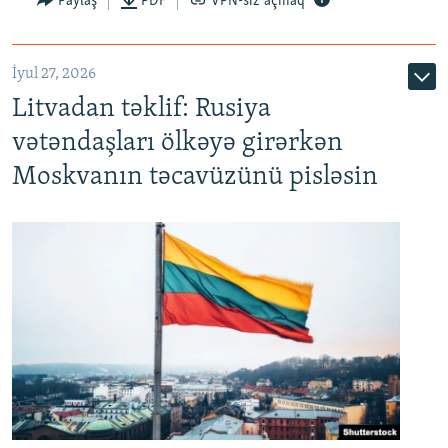
Paylaş
PDF
VPN-siz açmaq
İyul 27, 2026
Litvadan təklif: Rusiya
vətəndaşları ölkəyə girərkən
Moskvanın təcavüzünü pisləsin