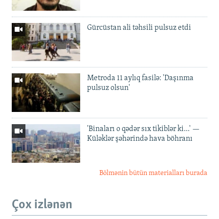
Gürcüstan ali təhsili pulsuz etdi
Metroda 11 aylıq fasilə: 'Daşınma
pulsuz olsun'
'Binaları o qədər sıx tikiblər ki...' —
Küləklər şəhərində hava böhranı
Bölmənin bütün materialları burada
Çox izlənən