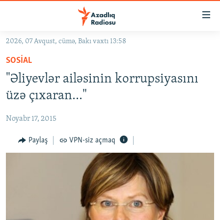
Keçid
linkləri
Əsas
2026, 07 Avqust, cümə, Bakı vaxtı 13:58
məzmuna
GÜNDƏM
SOSIAL
qayıt
#İZAHLA
Əsas
"Əliyevlər ailəsinin korrupsiyasını
KORRUPSIOMETR
naviqasiyaya
üzə çıxaran..."
qayıt
#ƏSLINDƏ
Axtarışa
Noyabr 17, 2015
FƏRQƏ BAX
keç
QANUNI DOĞRU
Paylaş
VPN-siz açmaq
ARAŞDIRMA
MULTIMEDIA
RADIO ARXIV
VIDEO
HAQQIMIZDA
FOTOQALEREYA
OXU ZALI