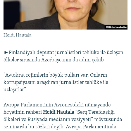
İNFOQRAFIKA
AZƏRBAYCAN ƏDƏBIYYATI KITABXANASI
MISSIYAMIZ
BIZI IZLƏ
KARIKATURA
İSLAM VƏ DEMOKRATIYA
PEŞƏ ETIKASI VƏ JURNALISTIKA STANDARTLARIMIZ
İZ - MƏDƏNIYYƏT PROQRAMI
MATERIALLARIMIZDAN ISTIFADƏ
Heidi Hautala
AZADLIQRADIOSU MOBIL TELEFONUNUZDA
RFE/RL-in bütün saytları
BIZIMLƏ ƏLAQƏ
►Finlandiyalı deputat jurnalistləri təhlükə ilə üzləşən
XƏBƏR BÜLLETENLƏRIMIZ
ölkələr sırasında Azərbaycanın da adını çəkib
"Avtokrat rejimlərin böyük pulları var. Onların
korrupsiyasını araşdıran jurnalistlər təhlükə ilə
üzləşirlər”.
Avropa Parlamentinin Avronestdəki nümayəndə
heyətinin rəhbəri
Heidi Hautala
“Şərq Tərəfdaşlığı
ölkələri və Rusiyada medianın vəziyyəti” mövzusunda
seminarda bu sözləri deyib. Avropa Parlamentində