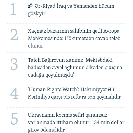
1
Ər-Riyad İraq və Yəməndən hücum
gözləyir
2
Xaçmaz bazarının sahibinin qətli Avropa
Məhkəməsində: Hökumətdən cavab tələb
olunur
3
Taleh Bağırovun xanımı: 'Məktəbdəki
hadisədən əvvəl oğlumun ölkədən çıxışına
qadağa qoyulmuşdu'
4
'Human Rights Watch': Hakimiyyət Əli
Kərimliyə qarşı pis rəftara son qoymalıdır
5
Ukraynanın keçmiş səfiri qanunsuz
varlanmada ittiham olunur: 134 min dollar
girov ödəməlidir