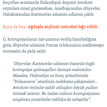
keçirilən seminarda finlandiyalı deputat avtokrat
rejimlərə misal göstərərkən, Azərbaycandan Əliyevlər,
Özbəkistandan Kərimovlar ailəsinin adlarını çəkib.
Buna da bax:
Ağdaşda seçkinin nəticələri ləğv edildi
O, korrupsiyalarını üzə çıxaran veriliş hazırladığına
görə, Əliyevlər ailəsinin Fransa telekanalını məhkəməyə
verməsini də yada salıb:
"Əliyevlər, Kərimovlar ailəsinin bizneslə bağlı
korrupsiya qalmaqalları hamıya məlumdur.
Məsələn, Finlandiya və İsveç şirkətlərində
"Teliasonera" ətrafında məhkəmə çəkişmələri...
Avtokrat rejimlər sahib olduqları böyük pulları
itirmək istəmir. Bu üzdən onların korrupsiyasını
araşdıran jurnalistlər təhlükə ilə üzləşirlər”.