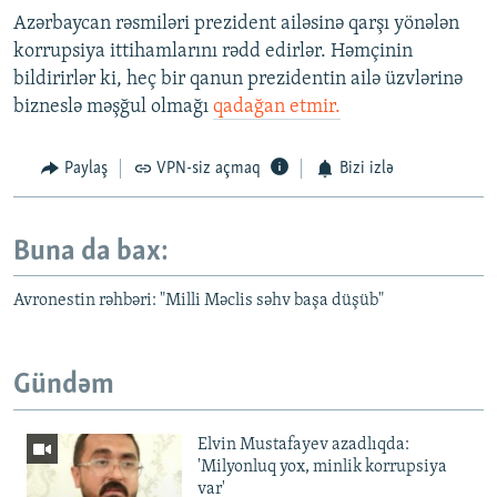
Azərbaycan rəsmiləri prezident ailəsinə qarşı yönələn
korrupsiya ittihamlarını rədd edirlər. Həmçinin
bildirirlər ki, heç bir qanun prezidentin ailə üzvlərinə
bizneslə məşğul olmağı
qadağan etmir.
Paylaş
VPN-siz açmaq
Bizi izlə
Buna da bax:
Avronestin rəhbəri: "Milli Məclis səhv başa düşüb"
Gündəm
Elvin Mustafayev azadlıqda:
'Milyonluq yox, minlik korrupsiya
var'