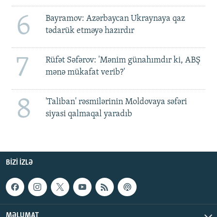
6
Bayramov: Azərbaycan Ukraynaya qaz
tədarük etməyə hazırdır
7
Rüfət Səfərov: 'Mənim günahımdır ki, ABŞ
mənə mükafat verib?'
8
'Taliban' rəsmilərinin Moldovaya səfəri
siyasi qalmaqal yaradıb
BIZI IZLƏ
MƏLUMAT