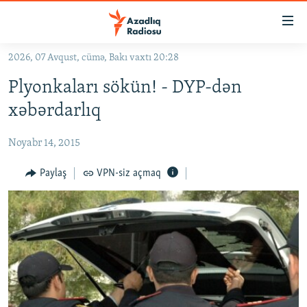
Keçid
linkləri
Əsas
2026, 07 Avqust, cümə, Bakı vaxtı 20:28
məzmuna
GÜNDƏM
Plyonkaları sökün! - DYP-dən
qayıt
#İZAHLA
Əsas
xəbərdarlıq
KORRUPSIOMETR
naviqasiyaya
qayıt
Noyabr 14, 2015
#ƏSLINDƏ
Axtarışa
FƏRQƏ BAX
Paylaş
VPN-siz açmaq
keç
QANUNI DOĞRU
ARAŞDIRMA
MULTIMEDIA
RADIO ARXIV
VIDEO
HAQQIMIZDA
FOTOQALEREYA
OXU ZALI