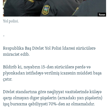
İNFOQRAFIKA
AZƏRBAYCAN ƏDƏBIYYATI KITABXANASI
MISSIYAMIZ
BIZI IZLƏ
KARIKATURA
İSLAM VƏ DEMOKRATIYA
PEŞƏ ETIKASI VƏ JURNALISTIKA STANDARTLARIMIZ
Yol polisi.
İZ - MƏDƏNIYYƏT PROQRAMI
MATERIALLARIMIZDAN ISTIFADƏ
AZADLIQRADIOSU MOBIL TELEFONUNUZDA
RFE/RL-in bütün saytları
-
BIZIMLƏ ƏLAQƏ
Respublika Baş Dövlət Yol Polisi İdarəsi sürücülərə
XƏBƏR BÜLLETENLƏRIMIZ
müraciət edib.
Bildirib ki, noyabrın 15-dən sürücülərə pərdə və
plyonkadan istifadəyə verilmiş icazənin müddəti başa
çatır.
Dövlət standartına görə nəqliyyat vasitələrində küləyə
qarşı olmayan digər şüşələrin (arxadakı yan şüşələrin)
işıq buraxma qabiliyyəti 70%-dən az olmamalıdır.