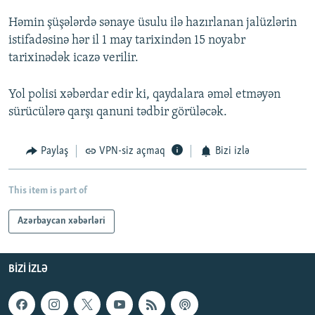
Həmin şüşələrdə sənaye üsulu ilə hazırlanan jalüzlərin
istifadəsinə hər il 1 may tarixindən 15 noyabr
tarixinədək icazə verilir.
Yol polisi xəbərdar edir ki, qaydalara əməl etməyən
sürücülərə qarşı qanuni tədbir görüləcək.
Paylaş
VPN-siz açmaq
Bizi izlə
This item is part of
Azərbaycan xəbərləri
BIZI IZLƏ