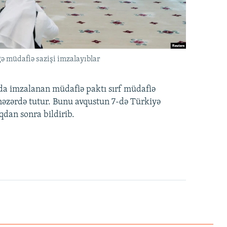
ə müdafiə sazişi imzalayıblar
nda imzalanan müdafiə paktı sırf müdafiə
i nəzərdə tutur. Bunu avqustun 7-də Türkiyə
qdan sonra bildirib.