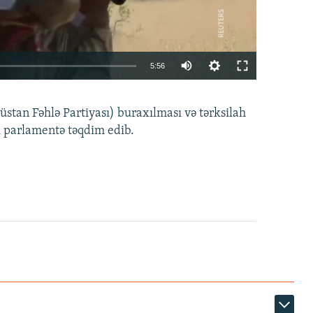
Auto
5:56
240p
EMBED
PAYLAŞ
tan Fəhlə Partiyası) buraxılması və tərksilah
360p
i parlamentə təqdim edib.
480p
720p
1080p
360p
480p
1080p