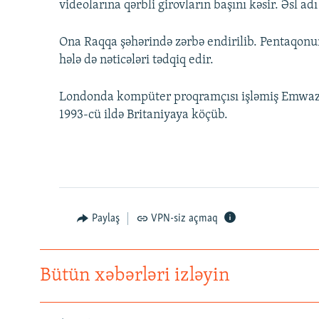
videolarına qərbli girovların başını kəsir. Əsl
Ona Raqqa şəhərində zərbə endirilib. Pentaqonun
hələ də nəticələri tədqiq edir.
Londonda kompüter proqramçısı işləmiş Emwazi 
1993-cü ildə Britaniyaya köçüb.
Paylaş
VPN-siz açmaq
Bütün xəbərləri izləyin