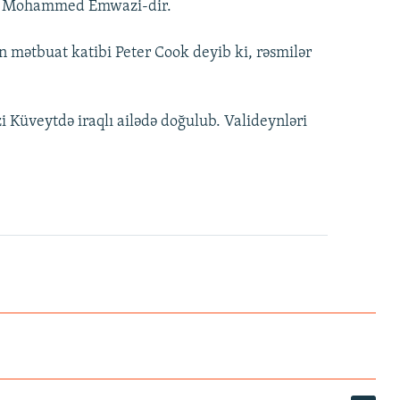
 adı Mohammed Emwazi-dir.
 mətbuat katibi Peter Cook deyib ki, rəsmilər
Küveytdə iraqlı ailədə doğulub. Valideynləri