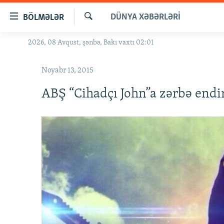
Keçid
DÜNYA XƏBƏRLƏRI
BÖLMƏLƏR
linkləri
Axtar
Əsas
2026, 08 Avqust, şənbə, Bakı vaxtı 02:01
GÜNDƏM
məzmuna
#İZAHLA
qayıt
Noyabr 13, 2015
Əsas
KORRUPSIOMETR
naviqasiyaya
ABŞ “Cihadçı John”a zərbə endi
#ƏSLINDƏ
qayıt
Axtarışa
FƏRQƏ BAX
keç
QANUNI DOĞRU
ARAŞDIRMA
MULTIMEDIA
RADIO ARXIV
VIDEO
HAQQIMIZDA
FOTOQALEREYA
OXU ZALI