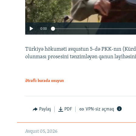
0:00
Türkiyə hökuməti avqustun 5-də PKK-nın (Kürdüs
olunması prosesini tənzimləyən qanun layihəsin
Ətraflı burada oxuyun
Auto
240p
720p
Paylaş
PDF
VPN-siz açmaq
Avqust 05, 2026