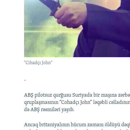
İNFOQRAFIKA
AZƏRBAYCAN ƏDƏBIYYATI KITABXANASI
MISSIYAMIZ
KARIKATURA
İSLAM VƏ DEMOKRATIYA
PEŞƏ ETIKASI VƏ JURNALISTIKA
STANDARTLARIMIZ
İZ - MƏDƏNIYYƏT PROQRAMI
MATERIALLARIMIZDAN ISTIFADƏ
AZADLIQRADIOSU MOBIL TELEFONUNUZDA
BIZIMLƏ ƏLAQƏ
XƏBƏR BÜLLETENLƏRIMIZ
"Cihadçı John"
-
ABŞ pilotsuz qurğusu Suriyada bir maşına zərbə
qruplaşmasının “Cohadçı John” ləqəbli cəlladın
də ABŞ rəsmiləri yayıb.
Ancaq britaniyalının hücum zamanı öldüyü dəqiq b