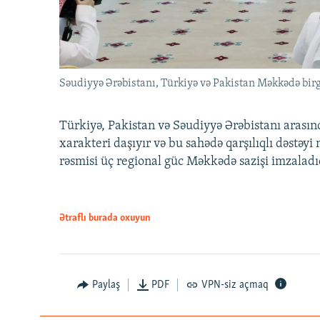
Səudiyyə Ərəbistanı, Türkiyə və Pakistan Məkkədə birg
Türkiyə, Pakistan və Səudiyyə Ərəbistanı arası
xarakteri daşıyır və bu sahədə qarşılıqlı dəstəy
rəsmisi üç regional güc Məkkədə sazişi imzaladı
Ətraflı burada oxuyun
Paylaş
PDF
VPN-siz açmaq