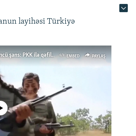
anun layihəsi Türkiyə
Türkiyənin dönüş nöqtəsi, ya Ərdoğana üçüncü şans: PKK ilə qəfil barışıq nə deməkdir?
EMBED
PAYLAŞ
currently available