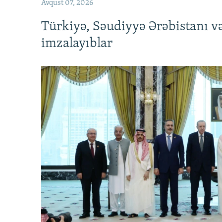
Avqust 07, 2026
Türkiyə, Səudiyyə Ərəbistanı v
imzalayıblar