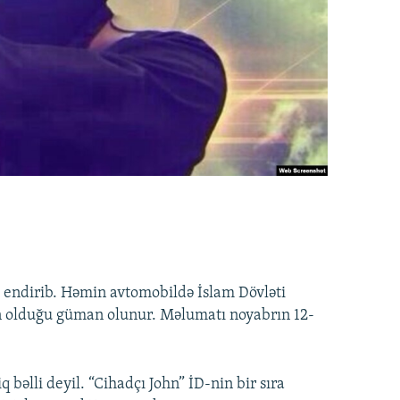
 endirib. Həmin avtomobildə İslam Dövləti
ın olduğu güman olunur. Məlumatı noyabrın 12-
əlli deyil. “Cihadçı John” İD-nin bir sıra