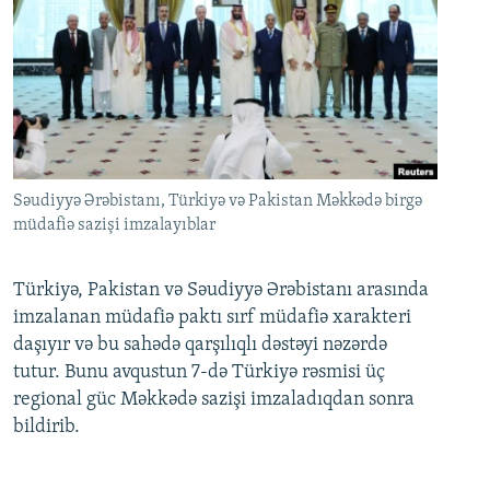
Səudiyyə Ərəbistanı, Türkiyə və Pakistan Məkkədə birgə
müdafiə sazişi imzalayıblar
Türkiyə, Pakistan və Səudiyyə Ərəbistanı arasında
imzalanan müdafiə paktı sırf müdafiə xarakteri
daşıyır və bu sahədə qarşılıqlı dəstəyi nəzərdə
tutur. Bunu avqustun 7-də Türkiyə rəsmisi üç
regional güc Məkkədə sazişi imzaladıqdan sonra
bildirib.