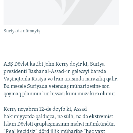
İNFOQRAFIKA
AZƏRBAYCAN ƏDƏBIYYATI KITABXANASI
MISSIYAMIZ
BIZI IZLƏ
KARIKATURA
İSLAM VƏ DEMOKRATIYA
PEŞƏ ETIKASI VƏ JURNALISTIKA STANDARTLARIMIZ
İZ - MƏDƏNIYYƏT PROQRAMI
MATERIALLARIMIZDAN ISTIFADƏ
Suriyada nümayiş
AZADLIQRADIOSU MOBIL TELEFONUNUZDA
RFE/RL-in bütün saytları
BIZIMLƏ ƏLAQƏ
-
XƏBƏR BÜLLETENLƏRIMIZ
ABŞ Dövlət katibi John Kerry deyir ki, Suriya
prezidenti Bashar al-Assad-ın gələcəyi barədə
Vaşinqtonla Rusiya və İran arasında narazılıq qalır.
Bu məsələ Suriyada vətəndaş müharibəsinə son
qoymaq planının bir hissəsi kimi müzakirə olunur.
Kerry noyabrın 12-də deyib ki, Assad
hakimiyyətdə qaldıqca, nə sülh, nə də ekstremist
İslam Dövləti qruplaşmasının məhvi mümkündür.
“Real keçidsiz” dörd illik müharibə “heç vaxt