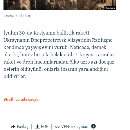
Lvova zərbələr
İyulun 30-da Rusiyanın ballistik raketi
Ukraynanın Dnepropetrovsk vilayətinin Radiuşne
kəndində yaşayış evini vurub. Nəticədə, demək
olar ki, bütöv bir ailə həlak olub. Ukrayna rəsmiləri
raket və dron hücumlarından ölkə üzrə azı doqquz
nəfərin öldüyünü, onlarla insanın yaralandığını
bildirirlər.
Ətraflı burada oxuyun
Paylaş
PDF
VPN-siz açmaq