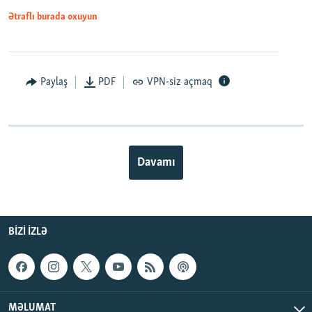
Ətraflı burada oxuyun
Paylaş
PDF
VPN-siz açmaq
Davamı
BIZI IZLƏ
MƏLUMAT