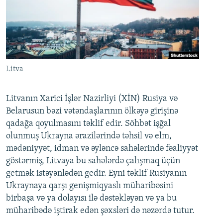
Litva
Litvanın Xarici İşlər Nazirliyi (XİN) Rusiya və
Belarusun bəzi vətəndaşlarının ölkəyə girişinə
qadağa qoyulmasını təklif edir. Söhbət işğal
olunmuş Ukrayna ərazilərində təhsil və elm,
mədəniyyət, idman və əyləncə sahələrində fəaliyyət
göstərmiş, Litvaya bu sahələrdə çalışmaq üçün
getmək istəyənlədən gedir. Eyni təklif Rusiyanın
Ukraynaya qarşı genişmiqyaslı müharibəsini
birbaşa və ya dolayısı ilə dəstəkləyən və ya bu
müharibədə iştirak edən şəxsləri də nəzərdə tutur.