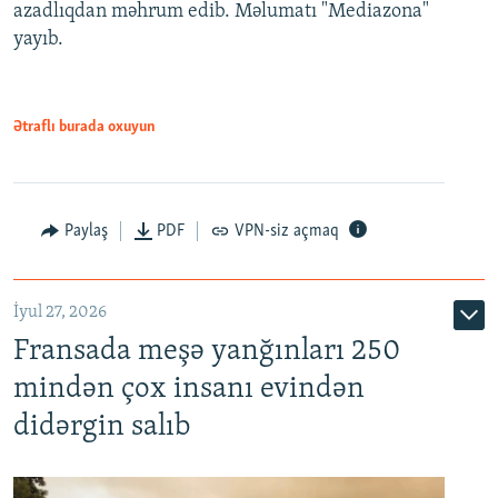
azadlıqdan məhrum edib. Məlumatı "Mediazona"
yayıb.
Ətraflı burada oxuyun
Paylaş
PDF
VPN-siz açmaq
İyul 27, 2026
Fransada meşə yanğınları 250
mindən çox insanı evindən
didərgin salıb