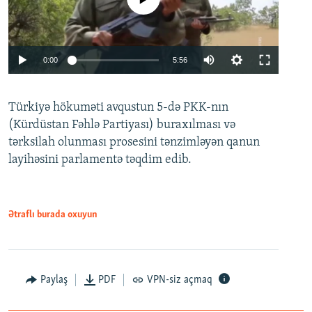
Auto
0:00
5:56
240p
Türkiyə hökuməti avqustun 5-də PKK-nın
360p
(Kürdüstan Fəhlə Partiyası) buraxılması və
480p
Auto
240p
360p
480p
tərksilah olunması prosesini tənzimləyən qanun
720p
layihəsini parlamentə təqdim edib.
720p
1080p
1080p
Ətraflı burada oxuyun
Paylaş
PDF
VPN-siz açmaq