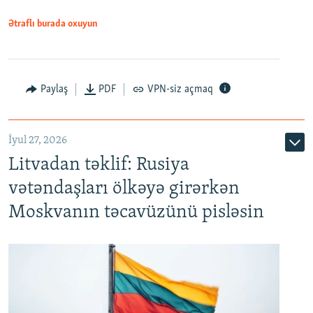
Ətraflı burada oxuyun
Paylaş
PDF
VPN-siz açmaq
İyul 27, 2026
Litvadan təklif: Rusiya
vətəndaşları ölkəyə girərkən
Moskvanın təcavüzünü pisləsin