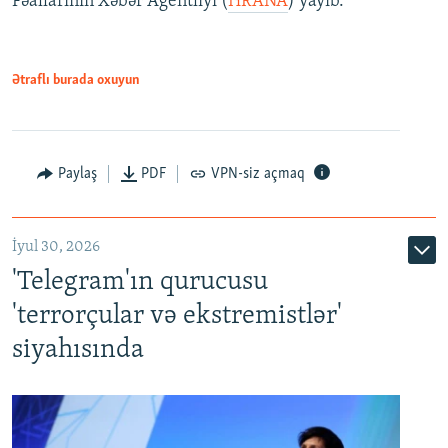
Fəallarının Xəbər Agentliyi (
HRANA
) yayıb.
Ətraflı burada oxuyun
Paylaş
PDF
VPN-siz açmaq
İyul 30, 2026
'Telegram'ın qurucusu
'terrorçular və ekstremistlər'
siyahısında