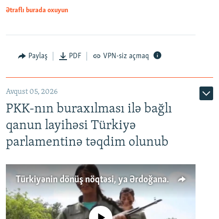
Ətraflı burada oxuyun
Paylaş
PDF
VPN-siz açmaq
Avqust 05, 2026
PKK-nın buraxılması ilə bağlı
qanun layihəsi Türkiyə
parlamentinə təqdim olunub
Türkiyənin dönüş nöqtəsi, ya Ərdoğana üçüncü şans: PKK ilə qəfil barışıq nə deməkdir?
No media source currently available