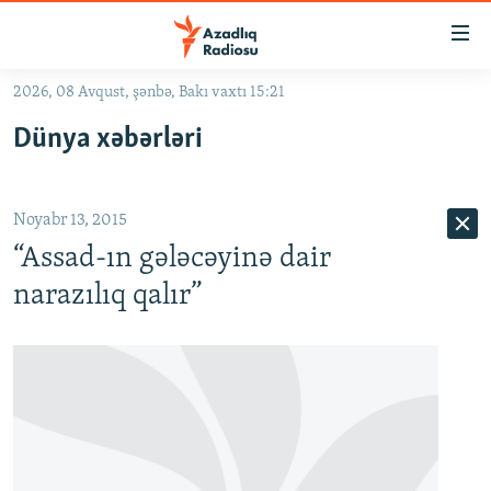
Keçid
linkləri
Əsas
2026, 08 Avqust, şənbə, Bakı vaxtı 15:21
məzmuna
GÜNDƏM
Dünya xəbərləri
qayıt
#İZAHLA
Əsas
KORRUPSIOMETR
naviqasiyaya
Noyabr 13, 2015
qayıt
#ƏSLINDƏ
Axtarışa
“Assad-ın gələcəyinə dair
FƏRQƏ BAX
keç
narazılıq qalır”
QANUNI DOĞRU
ARAŞDIRMA
MULTIMEDIA
RADIO ARXIV
VIDEO
HAQQIMIZDA
FOTOQALEREYA
OXU ZALI