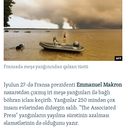
Fransada meşə yanğınından qalxan tüstü
İyulun 27-də Fransa prezidenti
Emmanuel Makron
nəzarətdən çıxmış iri meşə yanğınları ilə bağlı
böhran iclası keçirib. Yanğınlar 250 mindən çox
insanı evlərindən didərgin salıb. "The Associated
Press" yanğınların yayılma sürətinin azalması
əlamətlərinin də olduğunu yazır.