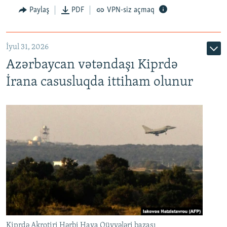
Paylaş
PDF
VPN-siz açmaq
İyul 31, 2026
Azərbaycan vətəndaşı Kiprdə
İrana casusluqda ittiham olunur
Kiprdə Akrotiri Hərbi Hava Qüvvələri bazası