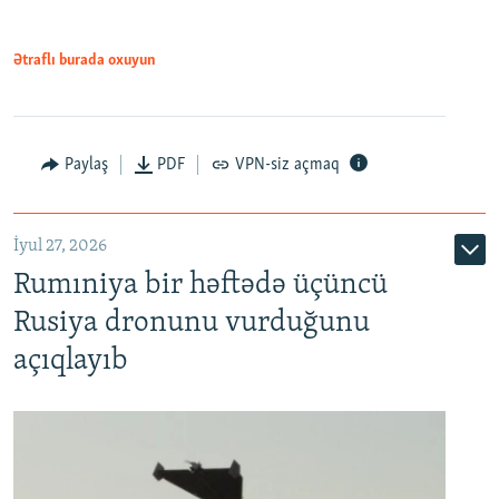
Ətraflı burada oxuyun
Paylaş
PDF
VPN-siz açmaq
İyul 27, 2026
Rumıniya bir həftədə üçüncü
Rusiya dronunu vurduğunu
açıqlayıb