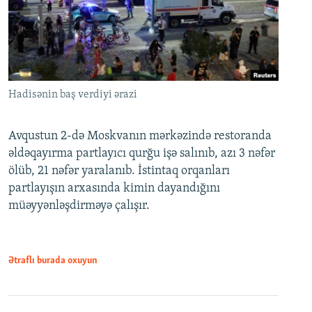
Hadisənin baş verdiyi ərazi
Avqustun 2-də Moskvanın mərkəzində restoranda
əldəqayırma partlayıcı qurğu işə salınıb, azı 3 nəfər
ölüb, 21 nəfər yaralanıb. İstintaq orqanları
partlayışın arxasında kimin dayandığını
müəyyənləşdirməyə çalışır.
Ətraflı burada oxuyun