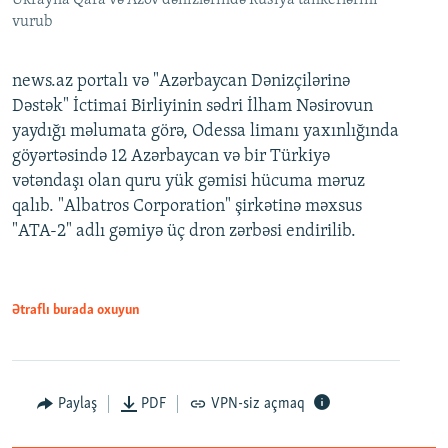
Ukrayna Qara və Azov dənizlərində Rusiya tankerlərini
vurub
news.az portalı və "Azərbaycan Dənizçilərinə
Dəstək" İctimai Birliyinin sədri İlham Nəsirovun
yaydığı məlumata görə, Odessa limanı yaxınlığında
göyərtəsində 12 Azərbaycan və bir Türkiyə
vətəndaşı olan quru yük gəmisi hücuma məruz
qalıb. "Albatros Corporation" şirkətinə məxsus
"ATA-2" adlı gəmiyə üç dron zərbəsi endirilib.
Ətraflı burada oxuyun
Paylaş
PDF
VPN-siz açmaq