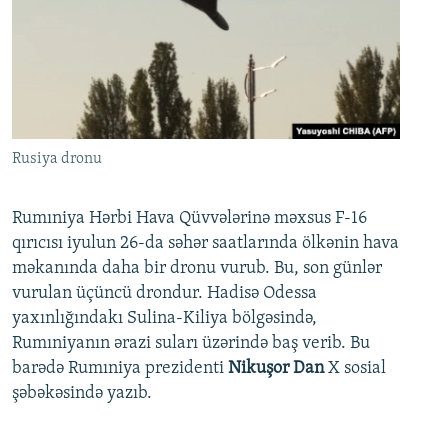
Rusiya dronu
Rumıniya Hərbi Hava Qüvvələrinə məxsus F-16
qırıcısı iyulun 26-da səhər saatlarında ölkənin hava
məkanında daha bir dronu vurub. Bu, son günlər
vurulan üçüncü drondur. Hadisə Odessa
yaxınlığındakı Sulina-Kiliya bölgəsində,
Rumıniyanın ərazi suları üzərində baş verib. Bu
barədə Rumıniya prezidenti
Nikuşor Dan
X sosial
şəbəkəsində yazıb.