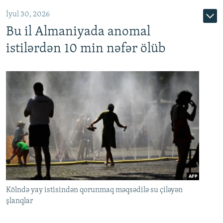
İyul 30, 2026
Bu il Almaniyada anomal
istilərdən 10 min nəfər ölüb
Kölndə yay istisindən qorunmaq məqsədilə su çiləyən
şlanqlar