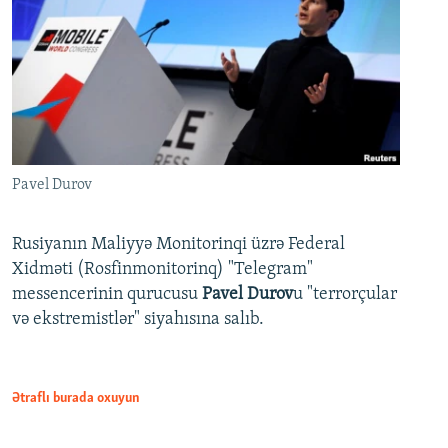
Pavel Durov
Rusiyanın Maliyyə Monitorinqi üzrə Federal
Xidməti (Rosfinmonitorinq) "Telegram"
messencerinin qurucusu
Pavel Durov
u "terrorçular
və ekstremistlər" siyahısına salıb.
Ətraflı burada oxuyun