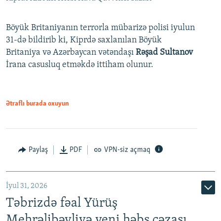
Böyük Britaniyanın terrorla mübarizə polisi iyulun
31-də bildirib ki, Kiprdə saxlanılan Böyük
Britaniya və Azərbaycan vətəndaşı
Rəşad Sultanov
İrana casusluq etməkdə ittiham olunur.
Ətraflı burada oxuyun
Paylaş
PDF
VPN-siz açmaq
İyul 31, 2026
Təbrizdə fəal Yürüş
Mehrəlibəyliyə yeni həbs cəzası