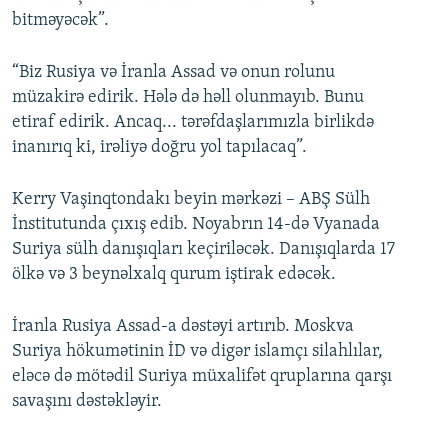
bitməyəcək”.
“Biz Rusiya və İranla Assad və onun rolunu
müzakirə edirik. Hələ də həll olunmayıb. Bunu
etiraf edirik. Ancaq... tərəfdaşlarımızla birlikdə
inanırıq ki, irəliyə doğru yol tapılacaq”.
Kerry Vaşinqtondakı beyin mərkəzi – ABŞ Sülh
İnstitutunda çıxış edib. Noyabrın 14-də Vyanada
Suriya sülh danışıqları keçiriləcək. Danışıqlarda 17
ölkə və 3 beynəlxalq qurum iştirak edəcək.
İranla Rusiya Assad-a dəstəyi artırıb. Moskva
Suriya hökumətinin İD və digər islamçı silahlılar,
eləcə də mötədil Suriya müxalifət qruplarına qarşı
savaşını dəstəkləyir.