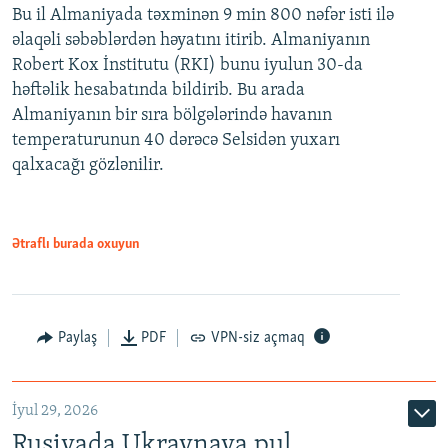
Bu il Almaniyada təxminən 9 min 800 nəfər isti ilə
əlaqəli səbəblərdən həyatını itirib. Almaniyanın
Robert Kox İnstitutu (RKI) bunu iyulun 30-da
həftəlik hesabatında bildirib. Bu arada
Almaniyanın bir sıra bölgələrində havanın
temperaturunun 40 dərəcə Selsidən yuxarı
qalxacağı gözlənilir.
Ətraflı burada oxuyun
Paylaş
PDF
VPN-siz açmaq
İyul 29, 2026
Rusiyada Ukraynaya pul