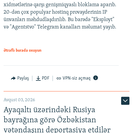
xidmətlərinə qarşı genişmiqyaslı bloklama aparıb.
20-dən çox populyar hostinq provayderinin IP
ünvanları məhdudlaşdırılıb. Bu barədə "Eksployt"
və "Agentstvo" Telegram kanalları məlumat yayıb.
Ətraflı burada oxuyun
Paylaş
PDF
VPN-siz açmaq
Avqust 03, 2026
Ayaqaltı üzərindəki Rusiya
bayrağına görə Özbəkistan
vətəndaşını deportasiya etdilər