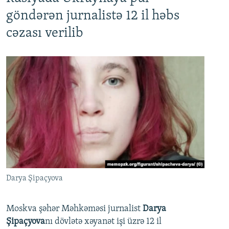
göndərən jurnalistə 12 il həbs
cəzası verilib
Darya Şipaçyova
Moskva şəhər Məhkəməsi jurnalist
Darya
Şipaçyova
nı dövlətə xəyanət işi üzrə 12 il