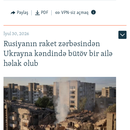
Paylaş
PDF
VPN-siz açmaq
İyul 30, 2026
Rusiyanın raket zərbəsindən
Ukrayna kəndində bütöv bir ailə
həlak olub