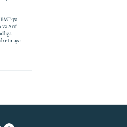
» BMT-yə
 və Arif
adlığa
ləb etməyə