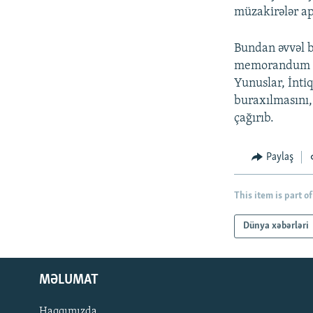
müzakirələr ap
Bundan əvvəl 
memorandum tə
Yunuslar, İnti
buraxılmasını,
çağırıb.
Paylaş
This item is part of
Dünya xəbərləri
MƏLUMAT
Haqqımızda