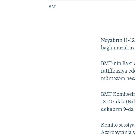
BMT
-
Noyabrın 11-1
bağlı müzakirə
BMT-nin Bakı o
ratifikasiya ed
müntəzəm hesa
BMT Komitəsin
13:00-dək (Bak
dekabrın 9-da 
Komitə sessiya
Azərbaycanla y