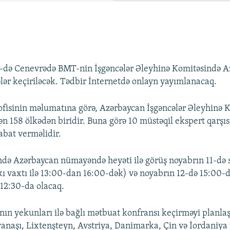
2-də Cenevrədə BMT-nin İşgəncələr Əleyhinə Komitəsində A
lər keçiriləcək. Tədbir İnternetdə onlayn yayımlanacaq.
fisinin məlumatına görə, Azərbaycan İşgəncələr Əleyhinə 
ən 158 ölkədən biridir. Buna görə 10 müstəqil ekspert qarşı
bat verməlidir.
də Azərbaycan nümayəndə heyəti ilə görüş noyabrın 11-də 
ı vaxtı ilə 13:00-dan 16:00-dək) və noyabrın 12-də 15:00-
12:30-da olacaq.
nın yekunları ilə bağlı mətbuat konfransı keçirməyi planlaş
anaşı, Lixtenşteyn, Avstriya, Danimarka, Çin və İordaniya 