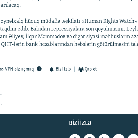
arılacaq.
beynəlxalq hüquq müdafiə təşkilatı «Human Rights Watch
qdim edib. Bakıdan repressiyalara son qoyulmasını, Leyla
qam Əliyev, İlqar Məmmədov və digər siyasi məhbusların az
 QHT-lərin bank hesablarından həbslərin götürülməsini tə
VPN-siz açmaq
Bizi izlə
Çap et
BIZI IZLƏ