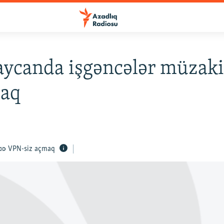
ycanda işgəncələr müzaki
caq
VPN-siz açmaq