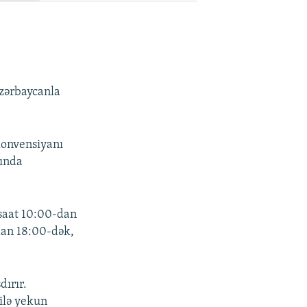
zərbaycanla
Konvensiyanı
sında
saat 10:00-dan
dan 18:00-dək,
dırır.
ilə yekun