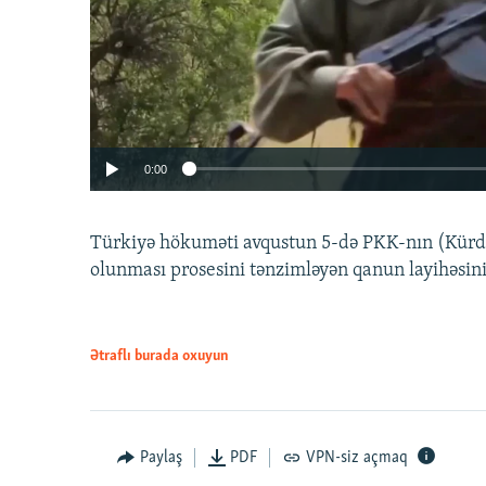
0:00
Türkiyə hökuməti avqustun 5-də PKK-nın (Kürdüs
olunması prosesini tənzimləyən qanun layihəsin
Ətraflı burada oxuyun
Auto
240p
720p
Paylaş
PDF
VPN-siz açmaq