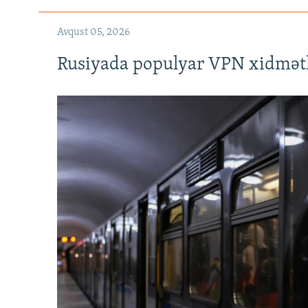
Avqust 05, 2026
Rusiyada populyar VPN xidmətl