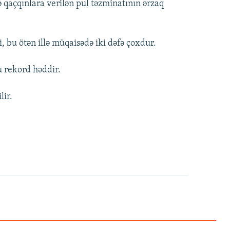
ə qaçqınlara verilən pul təzminatının ərzaq
, bu ötən illə müqaisədə iki dəfə çoxdur.
u rekord həddir.
lir.