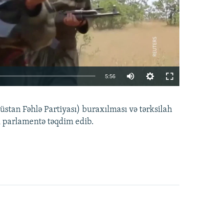
Auto
5:56
240p
EMBED
PAYLAŞ
tan Fəhlə Partiyası) buraxılması və tərksilah
360p
i parlamentə təqdim edib.
480p
720p
1080p
360p
480p
1080p