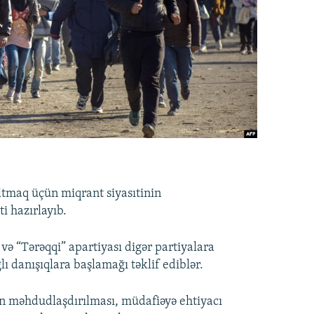
ltmaq üçün miqrant siyasıtinin
ti hazırlayıb.
ə “Tərəqqi” apartiyası digər partiyalara
lı danışıqlara başlamağı təklif ediblər.
ın məhdudlaşdırılması, müdafiəyə ehtiyacı