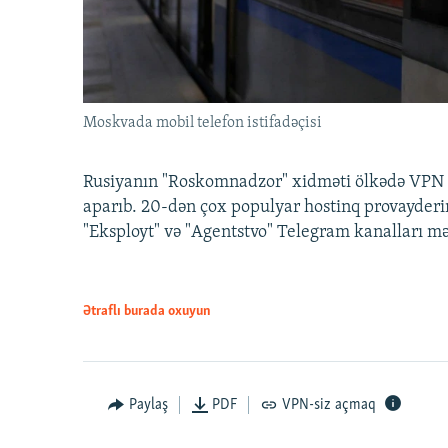
Moskvada mobil telefon istifadəçisi
Rusiyanın "Roskomnadzor" xidməti ölkədə VPN x
aparıb. 20-dən çox populyar hostinq provayderi
"Eksployt" və "Agentstvo" Telegram kanalları m
Ətraflı burada oxuyun
Paylaş
PDF
VPN-siz açmaq