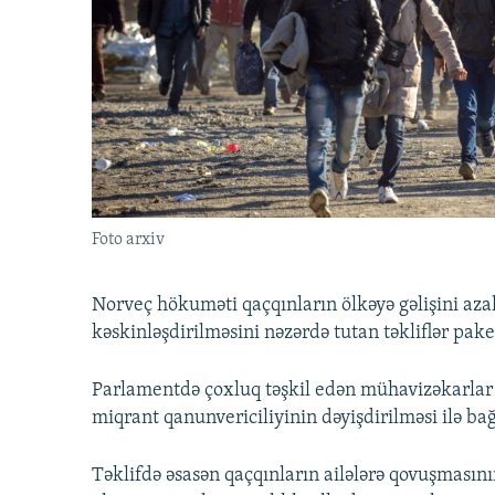
İNFOQRAFIKA
AZƏRBAYCAN ƏDƏBIYYATI KITABXANASI
MISSIYAMIZ
KARIKATURA
İSLAM VƏ DEMOKRATIYA
PEŞƏ ETIKASI VƏ JURNALISTIKA
STANDARTLARIMIZ
İZ - MƏDƏNIYYƏT PROQRAMI
MATERIALLARIMIZDAN ISTIFADƏ
AZADLIQRADIOSU MOBIL TELEFONUNUZDA
BIZIMLƏ ƏLAQƏ
XƏBƏR BÜLLETENLƏRIMIZ
Foto arxiv
Norveç hökuməti qaçqınların ölkəyə gəlişini aza
kəskinləşdirilməsini nəzərdə tutan təkliflər pake
Parlamentdə çoxluq təşkil edən mühavizəkarlar v
miqrant qanunvericiliyinin dəyişdirilməsi ilə bağ
Təklifdə əsasən qaçqınların ailələrə qovuşmasın