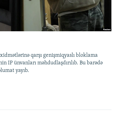
idmətlərinə qarşı genişmiqyaslı bloklama
nin IP ünvanları məhdudlaşdırılıb. Bu barədə
əlumat yayıb.