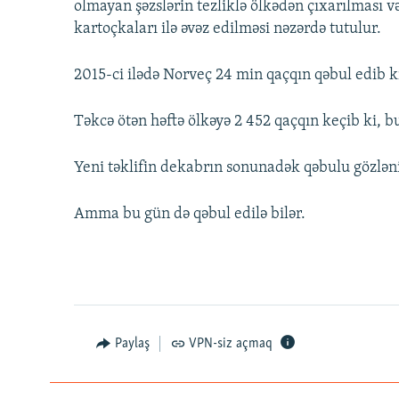
olmayan şəzslərin tezliklə ölkədən çıxarılması v
kartoçkaları ilə əvəz edilməsi nəzərdə tutulur.
2015-ci ilədə Norveç 24 min qaçqın qəbul edib ki
Təkcə ötən həftə ölkəyə 2 452 qaçqın keçib ki, b
Yeni təklifin dekabrın sonunadək qəbulu gözləni
Amma bu gün də qəbul edilə bilər.
Paylaş
VPN-siz açmaq