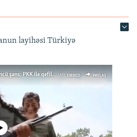
anun layihəsi Türkiyə
Türkiyənin dönüş nöqtəsi, ya Ərdoğana üçüncü şans: PKK ilə qəfil barışıq nə deməkdir?
EMBED
PAYLAŞ
currently available