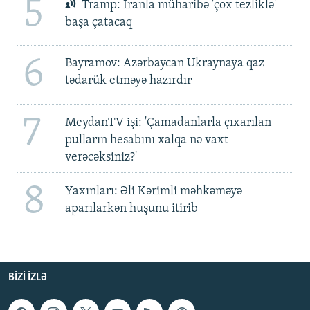
5
Tramp: İranla müharibə 'çox tezliklə'
başa çatacaq
6
Bayramov: Azərbaycan Ukraynaya qaz
tədarük etməyə hazırdır
7
MeydanTV işi: 'Çamadanlarla çıxarılan
pulların hesabını xalqa nə vaxt
verəcəksiniz?'
8
Yaxınları: Əli Kərimli məhkəməyə
aparılarkən huşunu itirib
BIZI IZLƏ