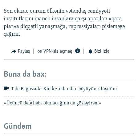
Son olaraq qurum ölkənin vətəndaş cəmiyyəti
institutlarını inanclı insanlara qarşı aparılan «qara
piar»a diqqətli yanaşmağa, repressiyaları pisləməyə
çağırır.
Paylaş
VPN-siz açmaq
Bizi izlə
Buna da bax:
Tale Bağırzadə: Kiçik zindandan böyüyünə düşdüm
«Üçüncü dəfə həbs olunacağımı da gözləyirəm»
Gündəm