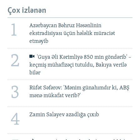
Çox izlənən
1
Azərbaycan Bəhruz Həsənlinin
ekstradisiyası üçün hələlik müraciət
etməyib
2
'Guya Əli Kərimliyə 850 min göndərib' –
keçmiş mühafizəçi tutuldu, Bakıya verilə
bilər
3
Rüfət Səfərov: 'Mənim günahımdır ki, ABŞ
mənə mükafat verib?'
4
Zamin Salayev azadlığa çıxıb