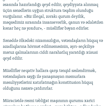
əsasında hazırlandığı qeyd edilir, qeydiyyata alınmaq
üçün sənədlərin uyğun struktura təqdim olunduğu
vurğulanır. «Biz illeqal, zorakı qurum deyilik,
məqsədimiz sırasında insansevərlik, qanun və ədalətdən
kənar heç nə yoxdur», - müəlliflər bəyan edirlər.
Sənəddə ölkədəki nizamsızlığın, vətəndaşların hüquq və
azadlıqlarına hörmət edilməməsinin, ayrı-seçkiliyə
məruz qalmalarının ciddi narahatlıq yaratdığı xüsusi
qeyd edilir.
Müəlliflər neqativ hallara qarşı tənqid səsləndirmək,
vətəndaşlara sayğı ilə yanaşmayan məmurlara
məsuliyyətlərini xatırlatmağın konstitusion hüquq
olduğunu nəzərə çatdırırlar.
Müraciətdə rəsmi təbliğat maşınının qurumu xarici