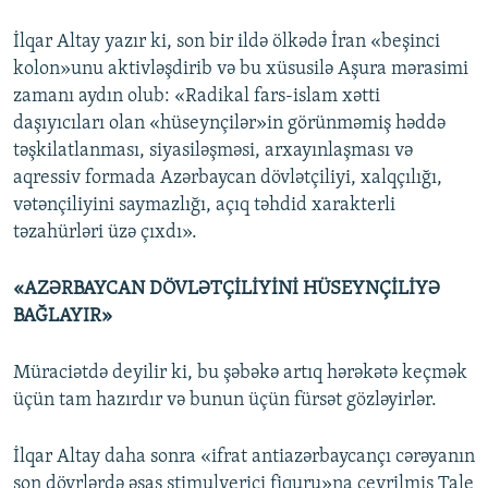
İlqar Altay yazır ki, son bir ildə ölkədə İran «beşinci
kolon»unu aktivləşdirib və bu xüsusilə Aşura mərasimi
zamanı aydın olub: «Radikal fars-islam xətti
daşıyıcıları olan «hüseynçilər»in görünməmiş həddə
təşkilatlanması, siyasiləşməsi, arxayınlaşması və
aqressiv formada Azərbaycan dövlətçiliyi, xalqçılığı,
vətənçiliyini saymazlığı, açıq təhdid xarakterli
təzahürləri üzə çıxdı».
«AZƏRBAYCAN DÖVLƏTÇİLİYİNİ HÜSEYNÇİLİYƏ
BAĞLAYIR»
Müraciətdə deyilir ki, bu şəbəkə artıq hərəkətə keçmək
üçün tam hazırdır və bunun üçün fürsət gözləyirlər.
İlqar Altay daha sonra «ifrat antiazərbaycançı cərəyanın
son dövrlərdə əsas stimulverici fiquru»na çevrilmiş Tale