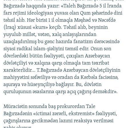
Bağırzadə haqqında yazır: «Taleh Bağırzadə 5 il İranda
fars rejimi ideologiyası yuvası olan Qum şəhərində dini
təhsil alıb. Hər birisi 1 il olmaqla Məşhəd və Nəcəfdə
(İraq) xüsusi «kurs» keçib. Təhsil alıb, beyninin
yuyulub millət, vətən, xalq anlayışlarından
uzaqlaşdırılmış bu gənc hazırda fanatizm dərəcəsində
siyasi radikal islam-şiəliyini təmsil edir. Onun son
dövrlərdəki bütün fəaliyyəti, çıxışları Azərbaycan
dövlətçiliyi və xalqına qarşı olmaqla tam təxribat
xarakterlidir… T.Bağırzadə Azərbaycan dövlətçiliyinin
mahiyyətini səfəviliyə və oradan da Kərbəla faciəsinə,
aşuraya və hüseynçiliyə bağlayır. Bu, dövlətin
quruluşunun əsaslarına qarşı açıq çağırış deməkdir».
Müraciətin sonunda baş prokurordan Tale
Bağırzadənin «ictimai zərərli, ekstremist» fəaliyyəti,
çağırışlarına gecikmədən lazımi reaksiya verilməsi