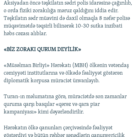
Aksiyadan öncə təşkilatın sədri polis idarəsinə çağırılıb,
o orda fiziki zorakılığa məruz qaldığını iddia edir.
Təşkilatın sədr müavini də daxil olmaqla 8 nəfər polisə
müqavimətdə təqsirli bilinərək 10-30 sutka inzibati
həbs cəzası alıblar.
«BİZ ZORAKI QURUM DEYİLİK»
«Müsəlman Birliyi» Hərəkatı (MBH) ölkənin vətəndaş
cəmiyyəti institutlarına və ölkədə fəaliyyət göstərən
diplomatik korpusa müraciət ünvanlayıb.
Turan-ın məlumatına görə, müraciətdə son zamanlar
quruma qarşı basqılar «qərəz və qara piar
kampaniyası» kimi dəyərləndirilir.
Hərəkatın ölkə qanunları çərçivəsində fəaliyyət
göstərdiyi və bütün rəhbər sənədlərin qanunvericilik