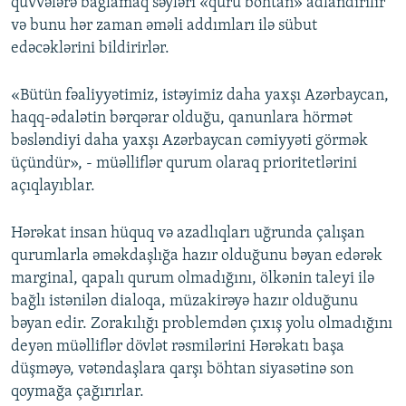
qüvvələrə bağlamaq səyləri «quru böhtan» adlandırılır
və bunu hər zaman əməli addımları ilə sübut
edəcəklərini bildirirlər.
«Bütün fəaliyyətimiz, istəyimiz daha yaxşı Azərbaycan,
haqq-ədalətin bərqərar olduğu, qanunlara hörmət
bəsləndiyi daha yaxşı Azərbaycan cəmiyyəti görmək
üçündür», - müəlliflər qurum olaraq prioritetlərini
açıqlayıblar.
Hərəkat insan hüquq və azadlıqları uğrunda çalışan
qurumlarla əməkdaşlığa hazır olduğunu bəyan edərək
marginal, qapalı qurum olmadığını, ölkənin taleyi ilə
bağlı istənilən dialoqa, müzakirəyə hazır olduğunu
bəyan edir. Zorakılığı problemdən çıxış yolu olmadığını
deyən müəlliflər dövlət rəsmilərini Hərəkatı başa
düşməyə, vətəndaşlara qarşı böhtan siyasətinə son
qoymağa çağırırlar.