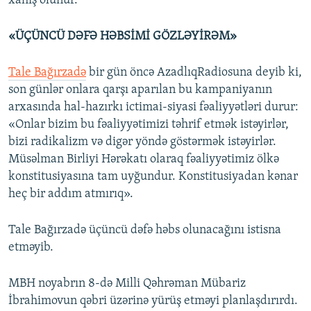
xahiş olunur.
«ÜÇÜNCÜ DƏFƏ HƏBSİMİ GÖZLƏYİRƏM»
Tale Bağırzadə
bir gün öncə AzadlıqRadiosuna deyib ki,
son günlər onlara qarşı aparılan bu kampaniyanın
arxasında hal-hazırkı ictimai-siyasi fəaliyyətləri durur:
«Onlar bizim bu fəaliyyətimizi təhrif etmək istəyirlər,
bizi radikalizm və digər yöndə göstərmək istəyirlər.
Müsəlman Birliyi Hərəkatı olaraq fəaliyyətimiz ölkə
konstitusiyasına tam uyğundur. Konstitusiyadan kənar
heç bir addım atmırıq».
Tale Bağırzadə üçüncü dəfə həbs olunacağını istisna
etməyib.
MBH noyabrın 8-də Milli Qəhrəman Mübariz
İbrahimovun qəbri üzərinə yürüş etməyi planlaşdırırdı.