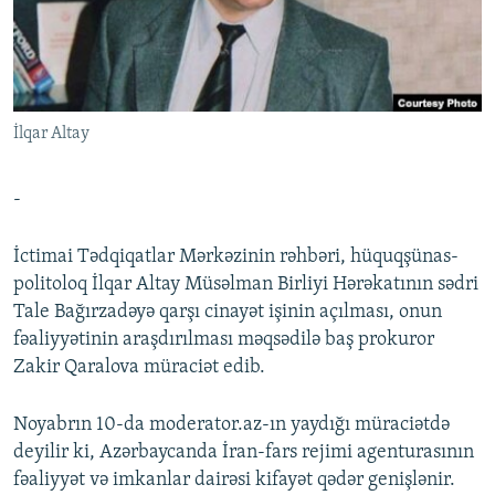
İNFOQRAFIKA
AZƏRBAYCAN ƏDƏBIYYATI KITABXANASI
MISSIYAMIZ
BIZI IZLƏ
KARIKATURA
İSLAM VƏ DEMOKRATIYA
PEŞƏ ETIKASI VƏ JURNALISTIKA STANDARTLARIMIZ
İZ - MƏDƏNIYYƏT PROQRAMI
MATERIALLARIMIZDAN ISTIFADƏ
İlqar Altay
AZADLIQRADIOSU MOBIL TELEFONUNUZDA
RFE/RL-in bütün saytları
BIZIMLƏ ƏLAQƏ
-
XƏBƏR BÜLLETENLƏRIMIZ
İctimai Tədqiqatlar Mərkəzinin rəhbəri, hüquqşünas-
politoloq İlqar Altay Müsəlman Birliyi Hərəkatının sədri
Tale Bağırzadəyə qarşı cinayət işinin açılması, onun
fəaliyyətinin araşdırılması məqsədilə baş prokuror
Zakir Qaralova müraciət edib.
Noyabrın 10-da moderator.az-ın yaydığı müraciətdə
deyilir ki, Azərbaycanda İran-fars rejimi agenturasının
fəaliyyət və imkanlar dairəsi kifayət qədər genişlənir.