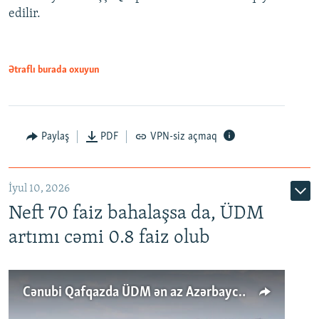
edilir.
Ətraflı burada oxuyun
Paylaş
PDF
VPN-siz açmaq
İyul 10, 2026
Neft 70 faiz bahalaşsa da, ÜDM
artımı cəmi 0.8 faiz olub
Cənubi Qafqazda ÜDM ən az Azərbaycanda artır: Qonşuları niyə Bakını qabaqlaya bilir?