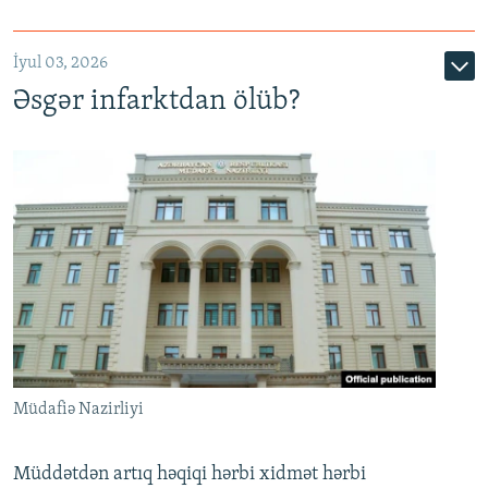
720p
1080p
İyul 03, 2026
Əsgər infarktdan ölüb?
Müdafiə Nazirliyi
Müddətdən artıq həqiqi hərbi xidmət hərbi