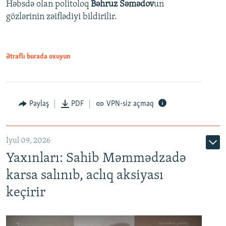
Həbsdə olan politoloq
Bəhruz Səmədov
un
gözlərinin zəiflədiyi bildirilir.
Ətraflı burada oxuyun
Paylaş
PDF
VPN-siz açmaq
İyul 09, 2026
Yaxınları: Sahib Məmmədzadə
karsa salınıb, aclıq aksiyası
keçirir