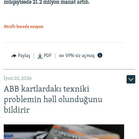
müqayisədə 21.2 milyon manat artıb.
1080p
Ətraflı burada oxuyun
Auto
240p
360p
480p
Paylaş
PDF
VPN-siz açmaq
720p
1080p
İyun 25, 2026
ABB kartlardakı texniki
problemin həll olunduğunu
bildirir