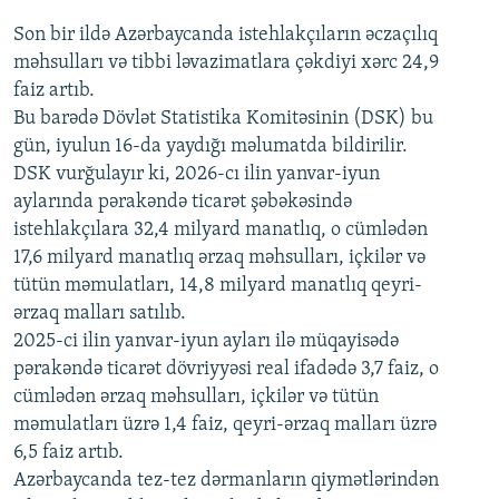
Son bir ildə Azərbaycanda istehlakçıların
360p
əczaçılıq
məhsulları və tibbi ləvazimatlara çəkdiyi xərc 24,9
480p
Auto
240p
360p
480p
faiz artıb.
720p
Bu barədə Dövlət Statistika Komitəsinin (DSK) bu
720p
1080p
gün, iyulun 16-da yaydığı məlumatda bildirilir.
1080p
DSK vurğulayır ki, 2026-cı ilin yanvar-iyun
aylarında pərakəndə ticarət şəbəkəsində
istehlakçılara 32,4 milyard manatlıq, o cümlədən
17,6 milyard manatlıq ərzaq məhsulları, içkilər və
tütün məmulatları, 14,8 milyard manatlıq qeyri-
ərzaq malları satılıb.
2025-ci ilin yanvar-iyun ayları ilə müqayisədə
pərakəndə ticarət dövriyyəsi real ifadədə 3,7 faiz, o
cümlədən ərzaq məhsulları, içkilər və tütün
məmulatları üzrə 1,4 faiz, qeyri-ərzaq malları üzrə
6,5 faiz artıb.
Azərbaycanda tez-tez dərmanların qiymətlərindən