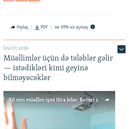
Ətraflı burada oxuyun
Paylaş
PDF
VPN-siz açmaq
İyul 07, 2026
Müəllimlər üçün də tələblər gəlir
— istədikləri kimi geyinə
bilməyəcəklər
50 min müəllim işini itirə bilər. Birinci sinfə gedənlər azalır