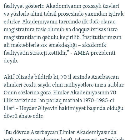
fəaliyyət göstərir. Akademiyanın çoxsaylı üzvləri
və yüzlərlə alimi təhsil prosesində yaxından iştirak
edirlər. Akademiyanın tarixində ilk dəfə olaraq
magistratura təsis olunub və doqquz ixtisas üzrə
magistrantların qəbulu keçirilib. İnstitutlarımızın
ali məktəblərlə sıx əməkdaşlığı – akademik
fəaliyyətin strateji xəttidir,” - AMEA prezidenti
deyib.
Akif Əlizadə bildirib ki, 70 il ərzində Azərbaycan
alimləri çoxlu sayda elmi nailiyyətlərə imza atıblar.
Onun sözlərinə görə, Elmlər Akademiyasının 70
illik tarixində "ən parlaq mərhələ 1970–1985-ci
illəri - Heydər Əliyevin hakimiyyət başında olduğu
dövrü əhatə edir.
"Bu dövrdə Azərbaycan Elmlər Akademiyasında