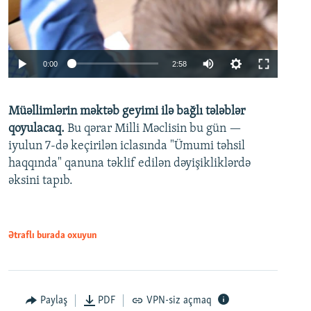
Auto
0:00
2:58
240p
Müəllimlərin məktəb geyimi ilə bağlı tələblər
360p
qoyulacaq.
Bu qərar Milli Məclisin bu gün —
480p
iyulun 7-də keçirilən iclasında "Ümumi təhsil
720p
haqqında" qanuna təklif edilən dəyişikliklərdə
əksini tapıb.
1080p
Ətraflı burada oxuyun
Auto
240p
360p
480p
Paylaş
PDF
VPN-siz açmaq