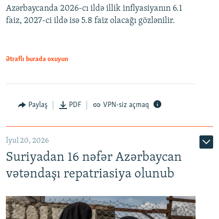
Azərbaycanda 2026-cı ildə illik inflyasiyanın 6.1
360p
faiz, 2027-ci ildə isə 5.8 faiz olacağı gözlənilir.
480p
720p
1080p
Ətraflı burada oxuyun
Paylaş
PDF
VPN-siz açmaq
İyul 20, 2026
Auto
240p
360p
480p
Suriyadan 16 nəfər Azərbaycan
720p
1080p
vətəndaşı repatriasiya olunub