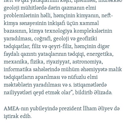
neft və qaz yataqlarının kəşfi, işlənməsi, mürəkkəb
geoloji mühitlərdə dərin qazmanın elmi
problemlərinin həlli, həmçinin kimyanın, neft-
kimya sənayesinin inkişafı üçün xammal
bazasının, kimya texnologiya komplekslərinin
yaradılması, coğrafi, geoloji və geofiziki
tədqiqatlar, filiz və qeyri-filiz, həmçinin digər
faydalı qazıntı yataqlarının tədqiqi, energetika,
mexanika, fizika, riyaziyyat, astronomiya,
informatika sahələrində mühüm əhəmiyyətə malik
tədqiqatların aparılması və nüfuzlu elmi
məktəblərin yaradılması və s. istiqamətlərdə
nailiyyətləri qeyd etmək olar”, bildirib Əlizadə.
AMEA-nın yubileyində prezident İlham Əliyev də
iştirak edib.