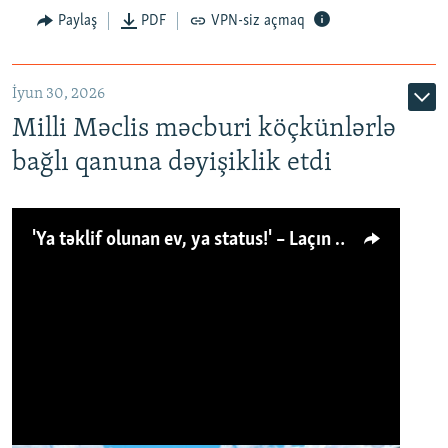
Paylaş
PDF
VPN-siz açmaq
İyun 30, 2026
Milli Məclis məcburi köçkünlərlə
bağlı qanuna dəyişiklik etdi
'Ya təklif olunan ev, ya status!' – Laçın köçkünü: 'Laçından başqa heç hara!'