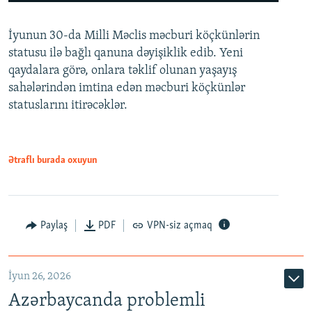
240p
İyunun 30-da Milli Məclis məcburi köçkünlərin
360p
statusu ilə bağlı qanuna dəyişiklik edib. Yeni
480p
qaydalara görə, onlara təklif olunan yaşayış
720p
sahələrindən imtina edən məcburi köçkünlər
statuslarını itirəcəklər.
1080p
Ətraflı burada oxuyun
Auto
240p
360p
480p
Paylaş
PDF
VPN-siz açmaq
720p
1080p
İyun 26, 2026
Azərbaycanda problemli