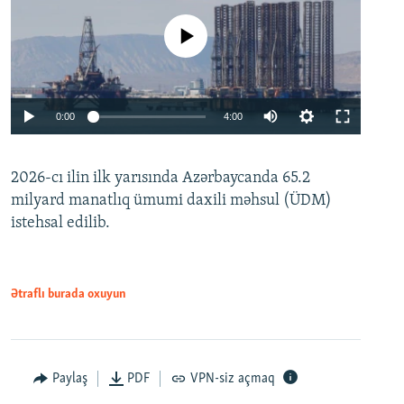
No media source currently available
Auto
0:00
4:00
240p
2026-cı ilin ilk yarısında Azərbaycanda 65.2
360p
milyard manatlıq ümumi daxili məhsul (ÜDM)
480p
Auto
240p
360p
480p
istehsal edilib.
720p
720p
1080p
1080p
Ətraflı burada oxuyun
Paylaş
PDF
VPN-siz açmaq