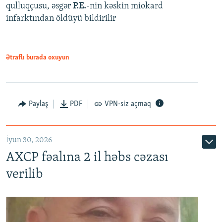
qulluqçusu, əsgər
P.E.
-nin kəskin miokard
infarktından öldüyü bildirilir
Ətraflı burada oxuyun
Paylaş
PDF
VPN-siz açmaq
İyun 30, 2026
AXCP fəalına 2 il həbs cəzası
verilib