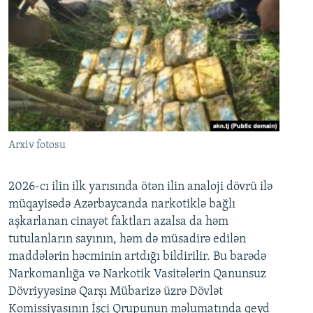
Arxiv fotosu
2026-cı ilin ilk yarısında ötən ilin analoji dövrü ilə
müqayisədə Azərbaycanda narkotiklə bağlı
aşkarlanan cinayət faktları azalsa da həm
tutulanların sayının, həm də müsadirə edilən
maddələrin həcminin artdığı bildirilir. Bu barədə
Narkomanlığa və Narkotik Vasitələrin Qanunsuz
Dövriyyəsinə Qarşı Mübarizə üzrə Dövlət
Komissiyasının İşçi Qrupunun məlumatında qeyd