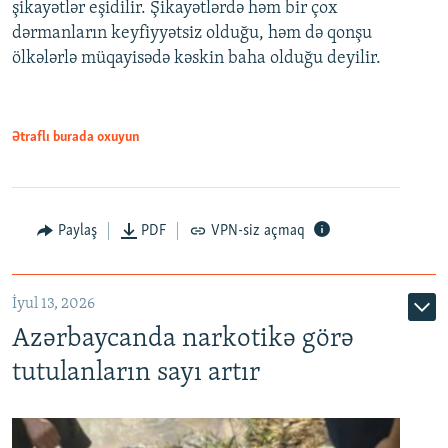
şikayətlər eşidilir. Şikayətlərdə həm bir çox
dərmanların keyfiyyətsiz olduğu, həm də qonşu
ölkələrlə müqayisədə kəskin baha olduğu deyilir.
Ətraflı burada oxuyun
Paylaş
PDF
VPN-siz açmaq
İyul 13, 2026
Azərbaycanda narkotikə görə
tutulanların sayı artır