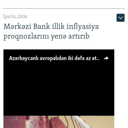
İyul 31, 2026
Mərkəzi Bank illik inflyasiya
proqnozlarını yenə artırıb
Azərbaycanlı avropalıdan iki dəfə az ət yeyir, amma... 'Qiymət artımı qaçılmazdır'