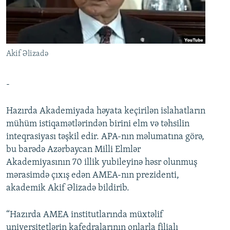
İNFOQRAFIKA
AZƏRBAYCAN ƏDƏBIYYATI KITABXANASI
MISSIYAMIZ
BIZI IZLƏ
KARIKATURA
İSLAM VƏ DEMOKRATIYA
PEŞƏ ETIKASI VƏ JURNALISTIKA STANDARTLARIMIZ
İZ - MƏDƏNIYYƏT PROQRAMI
MATERIALLARIMIZDAN ISTIFADƏ
Akif Əlizadə
AZADLIQRADIOSU MOBIL TELEFONUNUZDA
RFE/RL-in bütün saytları
BIZIMLƏ ƏLAQƏ
-
XƏBƏR BÜLLETENLƏRIMIZ
Hazırda Akademiyada həyata keçirilən islahatların
mühüm istiqamətlərindən birini elm və təhsilin
inteqrasiyası təşkil edir. APA-nın məlumatına görə,
bu barədə Azərbaycan Milli Elmlər
Akademiyasının 70 illik yubileyinə həsr olunmuş
mərasimdə çıxış edən AMEA-nın prezidenti,
akademik Akif Əlizadə bildirib.
“Hazırda AMEA institutlarında müxtəlif
universitetlərin kafedralarının onlarla filialı