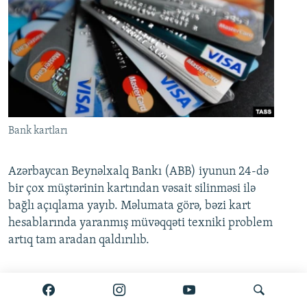
Bank kartları
Azərbaycan Beynəlxalq Bankı (ABB) iyunun 24-də
bir çox müştərinin kartından vəsait silinməsi ilə
bağlı açıqlama yayıb. Məlumata görə, bəzi kart
hesablarında yaranmış müvəqqəti texniki problem
artıq tam aradan qaldırılıb.
Ətraflı burada oxuyun