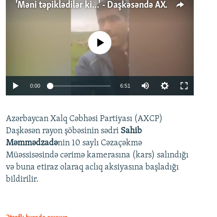
'Məni təpiklədilər ki...' - Daşkəsəndə AXCP fəalının yaxınları onun həbsinə etiraz edirlər
No media source currently available
Auto
0:00
6:51
240p
Azərbaycan Xalq Cəbhəsi Partiyası (AXCP)
360p
Daşkəsən rayon şöbəsinin sədri
Sahib
480p
Auto
240p
360p
480p
Məmmədzadə
nin 10 saylı Cəzaçəkmə
720p
Müəssisəsində cərimə kamerasına (kars) salındığı
720p
1080p
və buna etiraz olaraq aclıq aksiyasına başladığı
1080p
bildirilir.