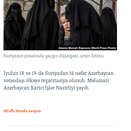
Suriyanın şimalında qaçqın düşərgəsi, arxiv fotosu
İyulun 18 və 19-da Suriyadan 16 nəfər Azərbaycan
vətəndaşı ölkəyə repatriasiya olunub. Məlumatı
Azərbaycan Xarici İşlər Nazirliyi yayıb.
Ətraflı burada oxuyun