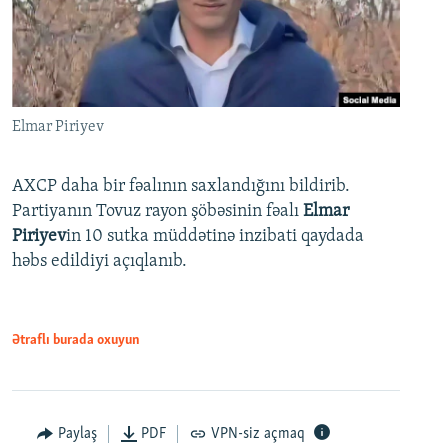
Elmar Piriyev
AXCP daha bir fəalının saxlandığını bildirib.
Partiyanın Tovuz rayon şöbəsinin fəalı
Elmar
Piriyev
in 10 sutka müddətinə inzibati qaydada
həbs edildiyi açıqlanıb.
Ətraflı burada oxuyun
Paylaş
PDF
VPN-siz açmaq