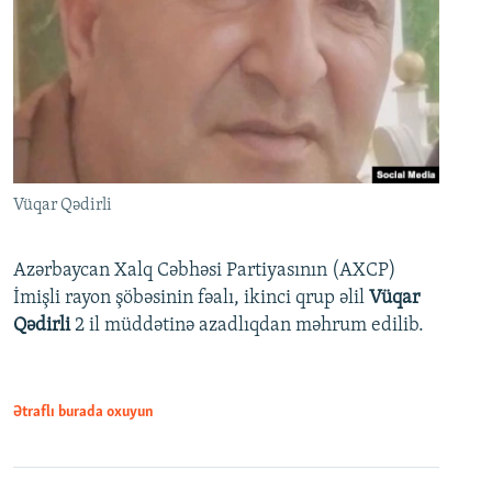
Vüqar Qədirli
Azərbaycan Xalq Cəbhəsi Partiyasının (AXCP)
İmişli rayon şöbəsinin fəalı, ikinci qrup əlil
Vüqar
Qədirli
2 il müddətinə azadlıqdan məhrum edilib.
Ətraflı burada oxuyun