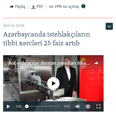
Paylaş
PDF
VPN-siz açmaq
İyul 16, 2026
Azərbaycanda istehlakçıların
tibbi xərcləri 25 faiz artıb
Ard-arda açılan dərman zavodları ölkənin tələbatını ödəyirmi?
No media source currently available
Auto
0:00
5:23
240p