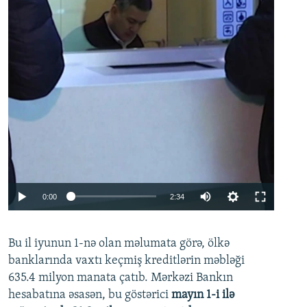
Auto
0:00
2:34
240p
Bu il iyunun 1-nə olan məlumata görə, ölkə
360p
banklarında vaxtı keçmiş kreditlərin məbləği
480p
635.4 milyon manata çatıb. Mərkəzi Bankın
720p
hesabatına əsasən, bu göstərici
mayın 1-i ilə