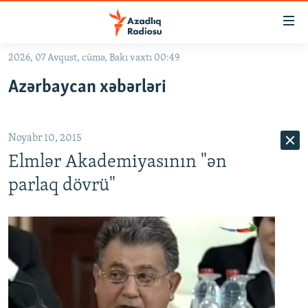
Keçid
linkləri
Əsas
2026, 07 Avqust, cümə, Bakı vaxtı 00:49
məzmuna
GÜNDƏM
Azərbaycan xəbərləri
qayıt
#İZAHLA
Əsas
KORRUPSIOMETR
naviqasiyaya
Noyabr 10, 2015
qayıt
#ƏSLINDƏ
Axtarışa
Elmlər Akademiyasının "ən
FƏRQƏ BAX
keç
parlaq dövrü"
QANUNI DOĞRU
ARAŞDIRMA
MULTIMEDIA
RADIO ARXIV
VIDEO
HAQQIMIZDA
FOTOQALEREYA
OXU ZALI