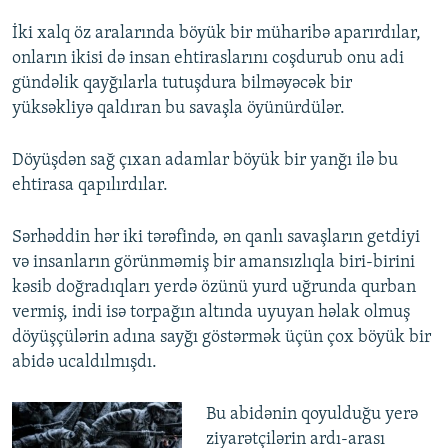
İki xalq öz aralarında böyük bir müharibə aparırdılar,
onların ikisi də insan ehtiraslarını coşdurub onu adi
gündəlik qayğılarla tutuşdura bilməyəcək bir
yüksəkliyə qaldıran bu savaşla öyünürdülər.
Döyüşdən sağ çıxan adamlar böyük bir yanğı ilə bu
ehtirasa qapılırdılar.
Sərhəddin hər iki tərəfində, ən qanlı savaşların getdiyi
və insanların görünməmiş bir amansızlıqla biri-birini
kəsib doğradıqları yerdə özünü yurd uğrunda qurban
vermiş, indi isə torpağın altında uyuyan həlak olmuş
döyüşçülərin adına sayğı göstərmək üçün çox böyük bir
abidə ucaldılmışdı.
Bu abidənin qoyulduğu yerə
ziyarətçilərin ardı-arası