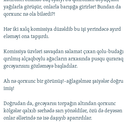
yağılarla görüşür, onlarla barışığa girirlər! Bundan da
qorxunc nə ola bilərdi?!
Hər iki xalq komissiya düzəldib bu işi yerindəcə ayırd
eləməyi ona tapşırdı.
Komissiya üzvləri savaşdan salamat çıxan qolu-budağı
qırılmış alçaqboylu ağacların arxasında pusqu quraraq
gecəyarısını gözləməyə başladılar.
Ah nə qorxunc bir görünüş!–ağlagəlməz şaiyələr doğru
imiş!
Doğrudan da, gecəyarısı torpağın altından qorxunc
kölgələr qalxıb sərhədə sarı yönəldilər, özü də deyəsən
onlar əllərində nə isə daşıyıb aparırdılar.