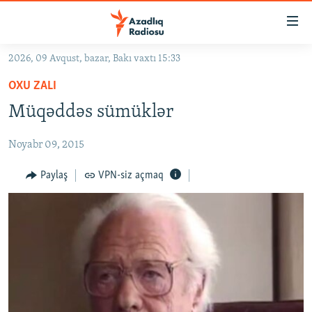
Keçid
linkləri
Əsas
2026, 09 Avqust, bazar, Bakı vaxtı 15:33
məzmuna
GÜNDƏM
OXU ZALI
qayıt
#İZAHLA
Əsas
Müqəddəs sümüklər
KORRUPSIOMETR
naviqasiyaya
qayıt
Noyabr 09, 2015
#ƏSLINDƏ
Axtarışa
FƏRQƏ BAX
Paylaş
VPN-siz açmaq
keç
QANUNI DOĞRU
ARAŞDIRMA
MULTIMEDIA
RADIO ARXIV
VIDEO
HAQQIMIZDA
FOTOQALEREYA
OXU ZALI