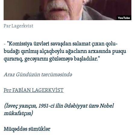
İNFOQRAFIKA
AZƏRBAYCAN ƏDƏBIYYATI KITABXANASI
MISSIYAMIZ
BIZI IZLƏ
KARIKATURA
İSLAM VƏ DEMOKRATIYA
PEŞƏ ETIKASI VƏ JURNALISTIKA STANDARTLARIMIZ
Par Lagerkvist
İZ - MƏDƏNIYYƏT PROQRAMI
MATERIALLARIMIZDAN ISTIFADƏ
AZADLIQRADIOSU MOBIL TELEFONUNUZDA
RFE/RL-in bütün saytları
-
"Komissiya üzvləri savaşdan salamat çıxan qolu-
BIZIMLƏ ƏLAQƏ
budağı qırılmış alçaqboylu ağacların arxasında pusqu
quraraq, gecəyarını gözləməyə başladılar."
XƏBƏR BÜLLETENLƏRIMIZ
Araz Gündüzün tərcüməsində
Per FABİAN LAGERKVİST
(İsveç yazıçısı, 1951-ci ilin Ədəbiyyat üzrə Nobel
mükafatçısı)
Müqəddəs sümüklər