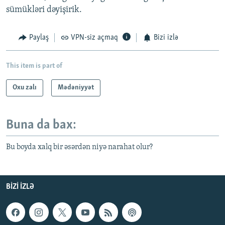
sümükləri dəyişirik.
Paylaş
VPN-siz açmaq
Bizi izlə
This item is part of
Oxu zalı
Mədəniyyət
Buna da bax:
Bu boyda xalq bir əsərdən niyə narahat olur?
BIZI IZLƏ