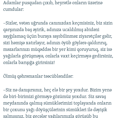
Adamlar pusqudan çıxıb, heyrətlə onların üzərinə
cumdular:
–Sizlər, vətən uğrunda canınızdan keçmisiniz, biz sizin
qarşınızda baş əyirik, adınıza ucaldılmış abidəni
sayğılamaq üçün buraya sayıbilinməz ziyarətçilər gəlir,
sizi həmişə xatırlayır, adınızı öyüb göylərə qaldırırıq,
məzarlarınızı müqəddəs bir yer kimi qoruyuruq, siz isə
yağılarla görüşməyə, onlarla vaxt keçirməyə gedirsiniz,
onlarla barışığa girirsiniz!
Ölmüş qəhrəmanlar təəcübləndilər:
–Siz nə danışırsınız, heç elə bir şey yoxdur. Bizim yenə
də biri-birimizi görməyə gözümüz yoxdur. Siz savaş
meydanında qalmış sümüklərimizi toplayanda onların
bir çoxunu yağı döyüşçülərinin sümükləri ilə dəyişik
salmısınız, biz gecələr yağılarımızla görüşüb bu