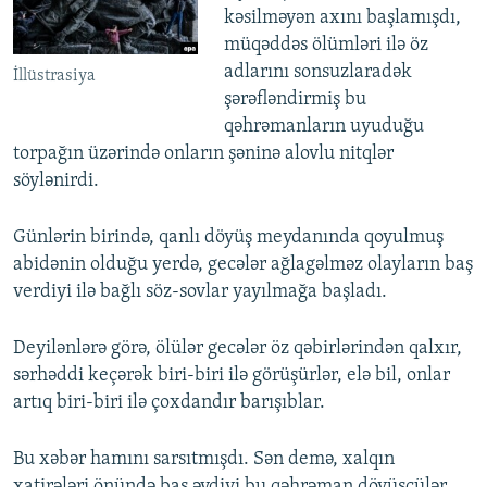
kəsilməyən axını başlamışdı,
müqəddəs ölümləri ilə öz
adlarını sonsuzlaradək
İllüstrasiya
şərəfləndirmiş bu
qəhrəmanların uyuduğu
torpağın üzərində onların şəninə alovlu nitqlər
söylənirdi.
Günlərin birində, qanlı döyüş meydanında qoyulmuş
abidənin olduğu yerdə, gecələr ağlagəlməz olayların baş
verdiyi ilə bağlı söz-sovlar yayılmağa başladı.
Deyilənlərə görə, ölülər gecələr öz qəbirlərindən qalxır,
sərhəddi keçərək biri-biri ilə görüşürlər, elə bil, onlar
artıq biri-biri ilə çoxdandır barışıblar.
Bu xəbər hamını sarsıtmışdı. Sən demə, xalqın
xatirələri önündə baş əydiyi bu qəhrəman döyüşçülər