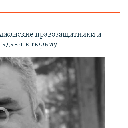
йджанские правозащитники и
падают в тюрьму
currently available