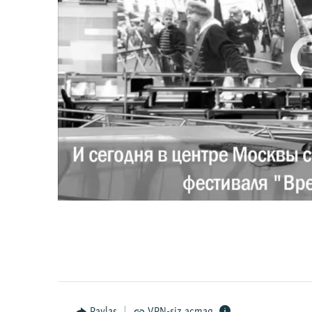
No media source 
0:00
0:02:18