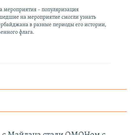
ча мероприятия – популяризация
ишедшие на мероприятие смогли узнать
ербайджана в разные периоды его истории,
венного флага.
Как украинские "беркутовцы" с Майдана стали ОМОНом с Тверской
EMBED
PAYLAŞ