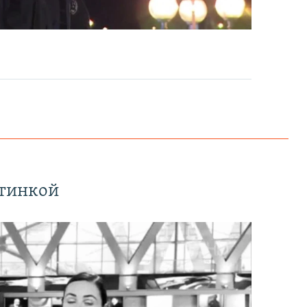
EMBED
PAYLAŞ
ртинкой