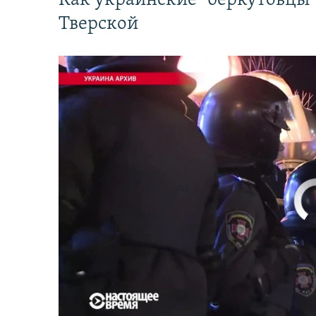
Как украинские "беркутовцы
Тверской
No media source 
Первый канал с реальной картинкой