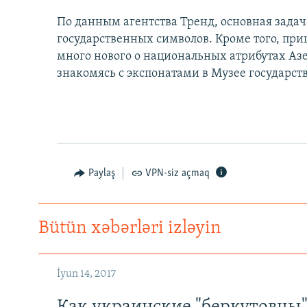
По данным агентства Тренд, основная зада
государственных символов. Кроме того, пр
много нового о национальных атрибутах Аз
знакомясь с экспонатами в Музее государст
Paylaş
VPN-siz açmaq
Bütün xəbərləri izləyin
İyun 14, 2017