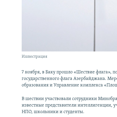
İNFOQRAFIKA
AZƏRBAYCAN ƏDƏBIYYATI KITABXANASI
MISSIYAMIZ
KARIKATURA
İSLAM VƏ DEMOKRATIYA
PEŞƏ ETIKASI VƏ JURNALISTIKA
STANDARTLARIMIZ
İZ - MƏDƏNIYYƏT PROQRAMI
MATERIALLARIMIZDAN ISTIFADƏ
AZADLIQRADIOSU MOBIL TELEFONUNUZDA
BIZIMLƏ ƏLAQƏ
XƏBƏR BÜLLETENLƏRIMIZ
Иллюстрация
7 ноября, в Баку прошло «Шествие флага»,
государственного флага Азербайджана. Ме
образования и Управление комплекса «Площ
В шествии участвовали сотрудники Минобра
известные представители интеллигенции, у
НПО, школьники и студенты.