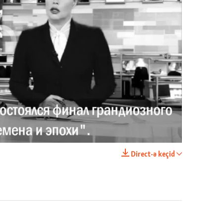
currently available
Имидж – все. Почему азербайджанские правозащитники и независимые журналисты попадают в тюрьму
EMBED
PAYLAŞ
Direct-ə keçid
EMBED
PAYLAŞ