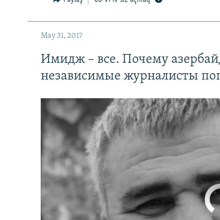
Paylaş
VPN-siz açmaq
May 31, 2017
Имидж – все. Почему азерба
независимые журналисты по
No media source 