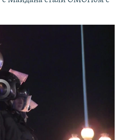
" с Майдана стали ОМОНом с
currently available
EMBED
PAYLAŞ