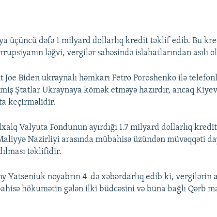
a üçüncü dəfə 1 milyard dollarlıq kredit təklif edib. Bu kre
upsiyanın ləğvi, vergilər sahəsində islahatlarından asılı o
t Joe Biden ukraynalı həmkarı Petro Poroshenko ilə telefonl
əşmiş Ştatlar Ukraynaya kömək etməyə hazırdır, ancaq Kiyev 
ta keçirməlidir.
xalq Valyuta Fondunun ayırdığı 1.7 milyard dollarlıq kredi
Maliyyə Nazirliyi arasında mübahisə üzündən müvəqqəti da
dılması təklifidir.
ny Yatseniuk noyabrın 4-də xəbərdarlıq edib ki, vergilərin 
ahisə hökumətin gələn ilki büdcəsini və buna bağlı Qərb ma