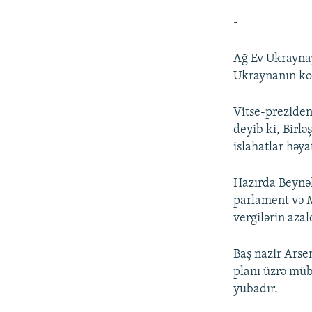
-
Ağ Ev Ukraynay
Ukraynanın korr
Vitse-preziden
deyib ki, Birl
islahatlar həya
Hazırda Beynəl
parlament və 
vergilərin azal
Baş nazir Arse
planı üzrə müb
yubadır.