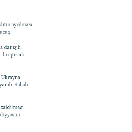
ditin ayrılması
lacaq.
a danışıb,
də iqtisadi
t Ukrayna
yanıb. Səbəb
azaldılması
liyyəsini