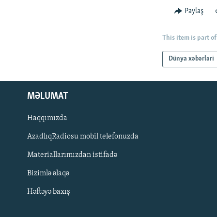
Paylaş
This item is part of
Dünya xəbərləri
MƏLUMAT
Haqqımızda
AzadlıqRadiosu mobil telefonuzda
Materiallarımızdan istifadə
BIZI IZLƏ
Bizimlə əlaqə
Həftəyə baxış
RFE/RL-in bütün saytları