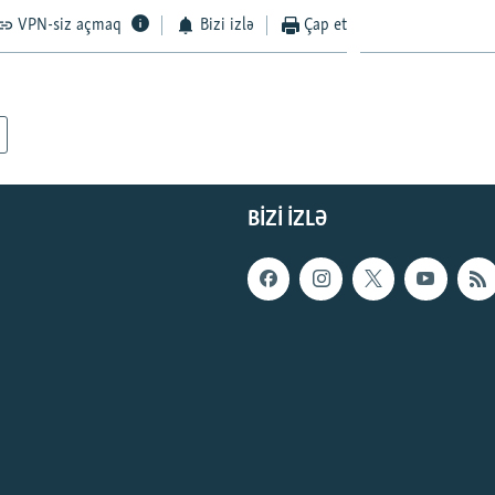
VPN-siz açmaq
Bizi izlə
Çap et
BIZI IZLƏ