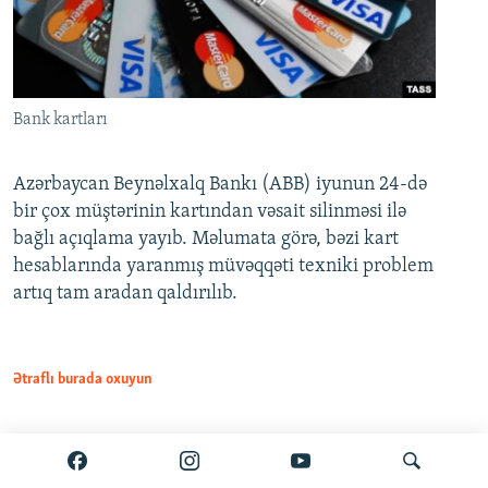
Bank kartları
Azərbaycan Beynəlxalq Bankı (ABB) iyunun 24-də
bir çox müştərinin kartından vəsait silinməsi ilə
bağlı açıqlama yayıb. Məlumata görə, bəzi kart
hesablarında yaranmış müvəqqəti texniki problem
artıq tam aradan qaldırılıb.
Ətraflı burada oxuyun
Paylaş
PDF
VPN-siz açmaq