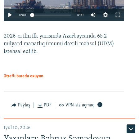
Auto
0:00
4:00
240p
2026-cı ilin ilk yarısında Azərbaycanda 65.2
360p
milyard manatlıq ümumi daxili məhsul (ÜDM)
480p
Auto
240p
360p
480p
istehsal edilib.
720p
720p
1080p
1080p
Ətraflı burada oxuyun
Paylaş
PDF
VPN-siz açmaq
İyul 10, 2026
Yaxınları: Bəhruz Səmədovun