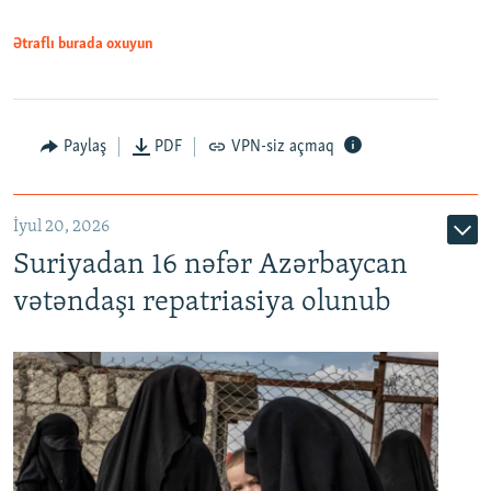
720p
1080p
Ətraflı burada oxuyun
Paylaş
PDF
VPN-siz açmaq
İyul 20, 2026
Auto
240p
360p
480p
Suriyadan 16 nəfər Azərbaycan
720p
1080p
vətəndaşı repatriasiya olunub