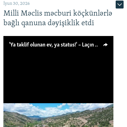
İyun 30, 2026
Milli Məclis məcburi köçkünlərlə
bağlı qanuna dəyişiklik etdi
'Ya təklif olunan ev, ya status!' – Laçın köçkünü: 'Laçından başqa heç hara!'