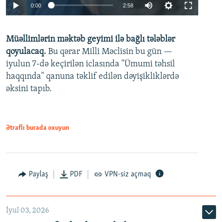
Auto
0:00
2:58
240p
Müəllimlərin məktəb geyimi ilə bağlı tələblər
360p
qoyulacaq.
Bu qərar Milli Məclisin bu gün —
480p
iyulun 7-də keçirilən iclasında "Ümumi təhsil
720p
haqqında" qanuna təklif edilən dəyişikliklərdə
əksini tapıb.
1080p
Ətraflı burada oxuyun
Auto
240p
360p
480p
Paylaş
PDF
VPN-siz açmaq
720p
1080p
İyul 03, 2026