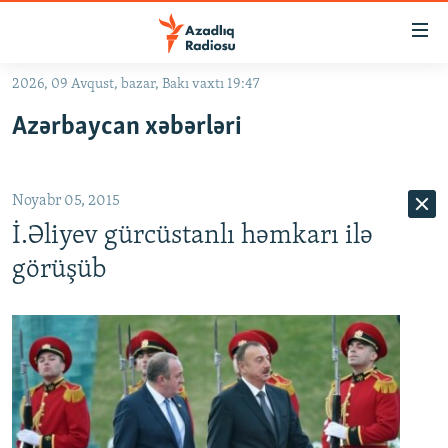
Keçid
linkləri
Əsas
2026, 09 Avqust, bazar, Bakı vaxtı 19:47
məzmuna
GÜNDƏM
Azərbaycan xəbərləri
qayıt
#İZAHLA
Əsas
KORRUPSIOMETR
naviqasiyaya
Noyabr 05, 2015
qayıt
#ƏSLINDƏ
Axtarışa
İ.Əliyev gürcüstanlı həmkarı ilə
FƏRQƏ BAX
keç
görüşüb
QANUNI DOĞRU
ARAŞDIRMA
MULTIMEDIA
RADIO ARXIV
VIDEO
HAQQIMIZDA
FOTOQALEREYA
OXU ZALI