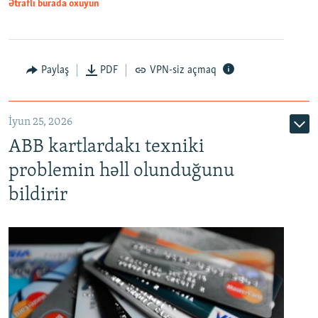
Ətraflı burada oxuyun
Auto
240p
360p
480p
Paylaş
PDF
VPN-siz açmaq
720p
1080p
İyun 25, 2026
ABB kartlardakı texniki
problemin həll olunduğunu
bildirir