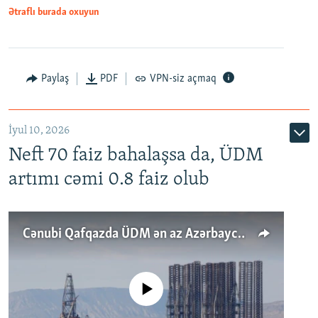
Ətraflı burada oxuyun
Paylaş
PDF
VPN-siz açmaq
İyul 10, 2026
Neft 70 faiz bahalaşsa da, ÜDM
artımı cəmi 0.8 faiz olub
Cənubi Qafqazda ÜDM ən az Azərbaycanda artır: Qonşuları niyə Bakını qabaqlaya bilir?
No media source currently available