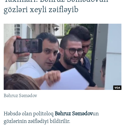
gözləri xeyli zəifləyib
Bəhruz Səmədov
Həbsdə olan politoloq
Bəhruz Səmədov
un
gözlərinin zəiflədiyi bildirilir.