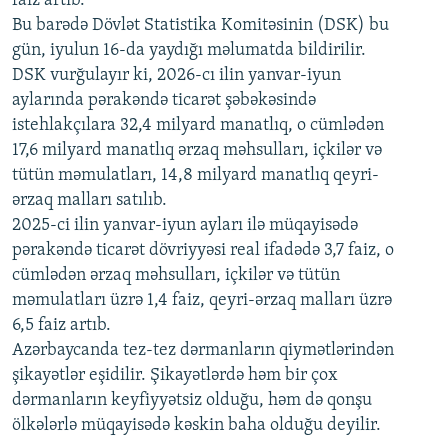
faiz artıb.
720p
Bu barədə Dövlət Statistika Komitəsinin (DSK) bu
720p
1080p
gün, iyulun 16-da yaydığı məlumatda bildirilir.
1080p
DSK vurğulayır ki, 2026-cı ilin yanvar-iyun
aylarında pərakəndə ticarət şəbəkəsində
istehlakçılara 32,4 milyard manatlıq, o cümlədən
17,6 milyard manatlıq ərzaq məhsulları, içkilər və
tütün məmulatları, 14,8 milyard manatlıq qeyri-
ərzaq malları satılıb.
2025-ci ilin yanvar-iyun ayları ilə müqayisədə
pərakəndə ticarət dövriyyəsi real ifadədə 3,7 faiz, o
cümlədən ərzaq məhsulları, içkilər və tütün
məmulatları üzrə 1,4 faiz, qeyri-ərzaq malları üzrə
6,5 faiz artıb.
Azərbaycanda tez-tez dərmanların qiymətlərindən
şikayətlər eşidilir. Şikayətlərdə həm bir çox
dərmanların keyfiyyətsiz olduğu, həm də qonşu
ölkələrlə müqayisədə kəskin baha olduğu deyilir.