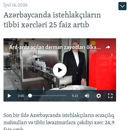
İyul 16, 2026
Azərbaycanda istehlakçıların
tibbi xərcləri 25 faiz artıb
Ard-arda açılan dərman zavodları ölkənin tələbatını ödəyirmi?
No media source currently available
Auto
0:00
5:23
240p
Son bir ildə Azərbaycanda istehlakçıların
360p
əczaçılıq
məhsulları və tibbi ləvazimatlara çəkdiyi xərc 24,9
480p
Auto
240p
360p
480p