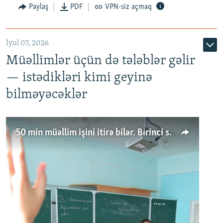
Paylaş
PDF
VPN-siz açmaq
İyul 07, 2026
Müəllimlər üçün də tələblər gəlir
— istədikləri kimi geyinə
bilməyəcəklər
50 min müəllim işini itirə bilər. Birinci sinfə gedənlər azalır