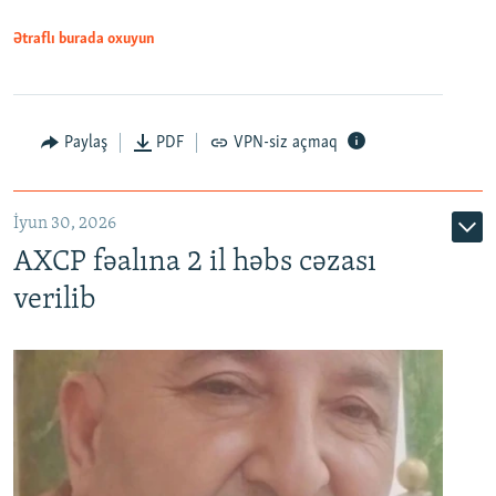
Ətraflı burada oxuyun
Paylaş
PDF
VPN-siz açmaq
İyun 30, 2026
AXCP fəalına 2 il həbs cəzası
verilib