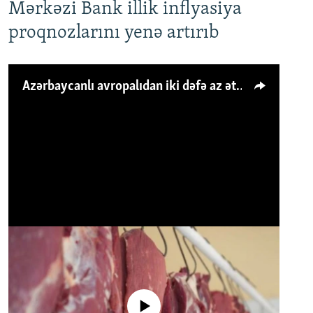
Mərkəzi Bank illik inflyasiya
proqnozlarını yenə artırıb
Azərbaycanlı avropalıdan iki dəfə az ət yeyir, amma... 'Qiymət artımı qaçılmazdır'
No media source currently available