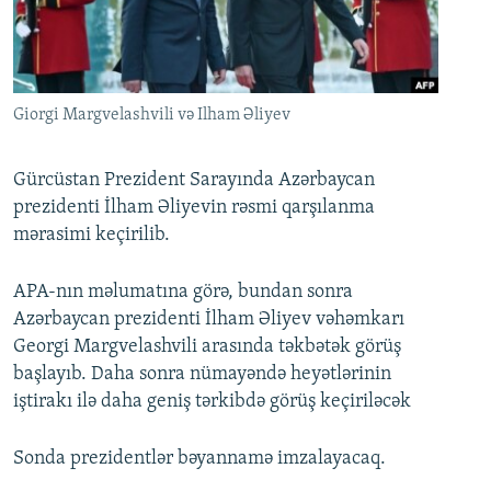
İNFOQRAFIKA
AZƏRBAYCAN ƏDƏBIYYATI KITABXANASI
MISSIYAMIZ
BIZI IZLƏ
KARIKATURA
İSLAM VƏ DEMOKRATIYA
PEŞƏ ETIKASI VƏ JURNALISTIKA STANDARTLARIMIZ
İZ - MƏDƏNIYYƏT PROQRAMI
MATERIALLARIMIZDAN ISTIFADƏ
Giorgi Margvelashvili və Ilham Əliyev
AZADLIQRADIOSU MOBIL TELEFONUNUZDA
RFE/RL-in bütün saytları
BIZIMLƏ ƏLAQƏ
Gürcüstan Prezident Sarayında Azərbaycan
prezidenti İlham Əliyevin rəsmi qarşılanma
XƏBƏR BÜLLETENLƏRIMIZ
mərasimi keçirilib.
APA-nın məlumatına görə, bundan sonra
Azərbaycan prezidenti İlham Əliyev vəhəmkarı
Georgi Margvelashvili arasında təkbətək görüş
başlayıb. Daha sonra nümayəndə heyətlərinin
iştirakı ilə daha geniş tərkibdə görüş keçiriləcək
Sonda prezidentlər bəyannamə imzalayacaq.