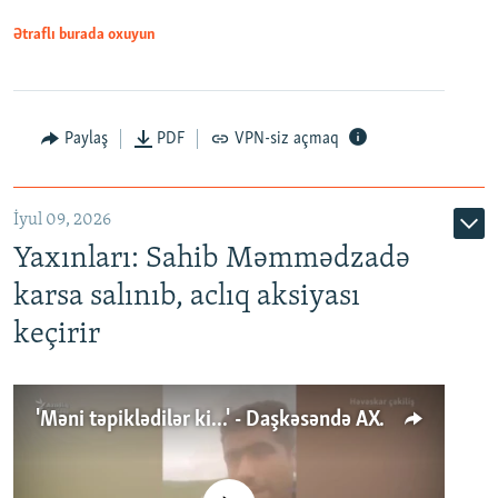
Ətraflı burada oxuyun
Paylaş
PDF
VPN-siz açmaq
İyul 09, 2026
Yaxınları: Sahib Məmmədzadə
karsa salınıb, aclıq aksiyası
keçirir
'Məni təpiklədilər ki...' - Daşkəsəndə AXCP fəalının yaxınları onun həbsinə etiraz edirlər