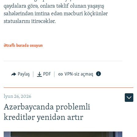
480p
qaydalara görə, onlara təklif olunan yaşayış
720p
sahələrindən imtina edən məcburi köçkünlər
statuslarını itirəcəklər.
1080p
Ətraflı burada oxuyun
Auto
240p
360p
480p
Paylaş
PDF
VPN-siz açmaq
720p
1080p
İyun 26, 2026
Azərbaycanda problemli
kreditlər yenidən artır