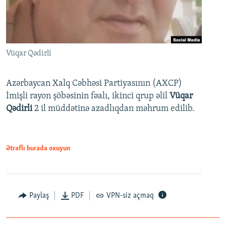
Vüqar Qədirli
Azərbaycan Xalq Cəbhəsi Partiyasının (AXCP)
İmişli rayon şöbəsinin fəalı, ikinci qrup əlil
Vüqar
Qədirli
2 il müddətinə azadlıqdan məhrum edilib.
Ətraflı burada oxuyun
Paylaş
PDF
VPN-siz açmaq