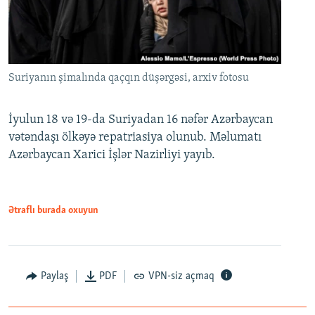
Suriyanın şimalında qaçqın düşərgəsi, arxiv fotosu
İyulun 18 və 19-da Suriyadan 16 nəfər Azərbaycan
vətəndaşı ölkəyə repatriasiya olunub. Məlumatı
Azərbaycan Xarici İşlər Nazirliyi yayıb.
Ətraflı burada oxuyun
Paylaş
PDF
VPN-siz açmaq