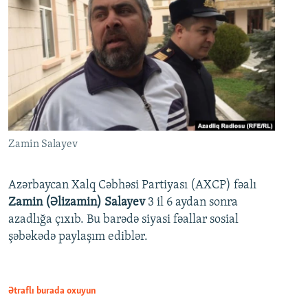
Zamin Salayev
Azərbaycan Xalq Cəbhəsi Partiyası (AXCP) fəalı
Zamin (Əlizamin) Salayev
3 il 6 aydan sonra
azadlığa çıxıb. Bu barədə siyasi fəallar sosial
şəbəkədə paylaşım ediblər.
Ətraflı burada oxuyun