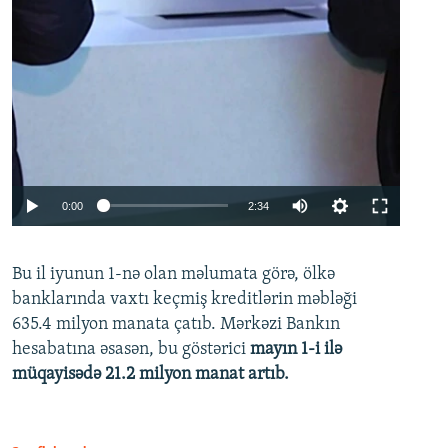
Auto
0:00
2:34
240p
Bu il iyunun 1-nə olan məlumata görə, ölkə
360p
banklarında vaxtı keçmiş kreditlərin məbləği
480p
635.4 milyon manata çatıb. Mərkəzi Bankın
720p
hesabatına əsasən, bu göstərici
mayın 1-i ilə
müqayisədə 21.2 milyon manat artıb.
1080p