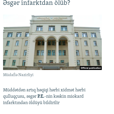
Əsgər infarktdan ölüb?
Müdafiə Nazirliyi
Müddətdən artıq həqiqi hərbi xidmət hərbi
qulluqçusu, əsgər
P.E.
-nin kəskin miokard
infarktından öldüyü bildirilir