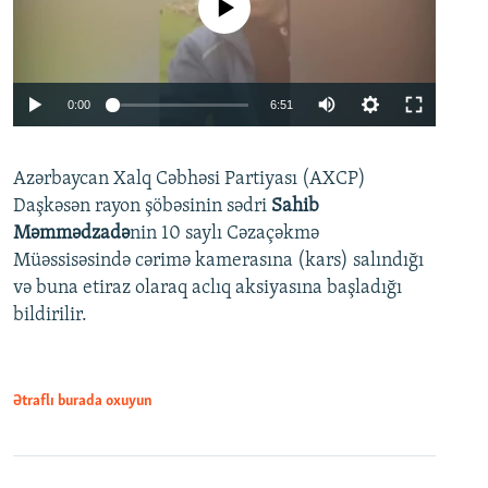
No media source currently available
Auto
0:00
6:51
240p
Azərbaycan Xalq Cəbhəsi Partiyası (AXCP)
360p
Daşkəsən rayon şöbəsinin sədri
Sahib
480p
Auto
240p
360p
480p
Məmmədzadə
nin 10 saylı Cəzaçəkmə
720p
Müəssisəsində cərimə kamerasına (kars) salındığı
720p
1080p
və buna etiraz olaraq aclıq aksiyasına başladığı
1080p
bildirilir.
Ətraflı burada oxuyun