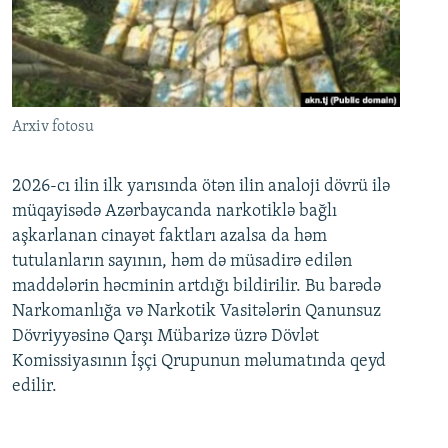
Arxiv fotosu
2026-cı ilin ilk yarısında ötən ilin analoji dövrü ilə
müqayisədə Azərbaycanda narkotiklə bağlı
aşkarlanan cinayət faktları azalsa da həm
tutulanların sayının, həm də müsadirə edilən
maddələrin həcminin artdığı bildirilir. Bu barədə
Narkomanlığa və Narkotik Vasitələrin Qanunsuz
Dövriyyəsinə Qarşı Mübarizə üzrə Dövlət
Komissiyasının İşçi Qrupunun məlumatında qeyd
edilir.