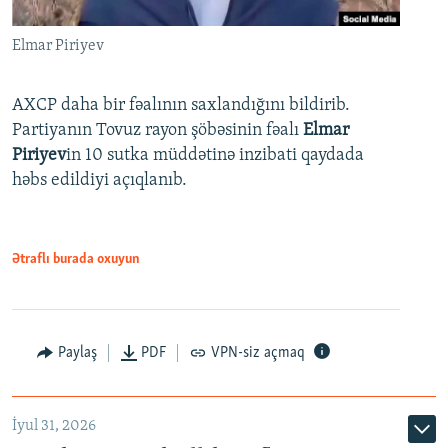
Elmar Piriyev
AXCP daha bir fəalının saxlandığını bildirib.
Partiyanın Tovuz rayon şöbəsinin fəalı
Elmar
Piriyev
in 10 sutka müddətinə inzibati qaydada
həbs edildiyi açıqlanıb.
Ətraflı burada oxuyun
Paylaş
PDF
VPN-siz açmaq
İyul 31, 2026