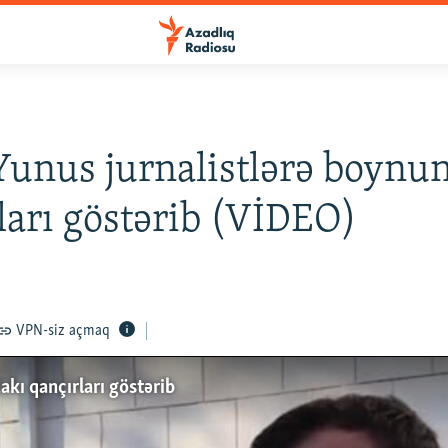
Yunus jurnalistlərə boynu
ları göstərib (VİDEO)
VPN-siz açmaq
akı qançırları göstərib