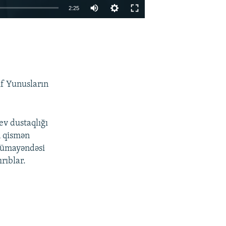
2:25
EMBED
PAYLAŞ
if Yunusların
ev dustaqlığı
n qismən
 nümayəndəsi
rıblar.