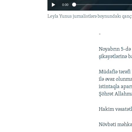
0:00
Leyla Yunus jurnalistlərə boynundakı qançı
-
Noyabrın 5-də 
şikayətlərinə b
Müdafiə tərəfi
ilə əvəz olunm
istintaqla apa
Şöhrət Allahma
Hakim vəsatətl
Növbəti məhkəm