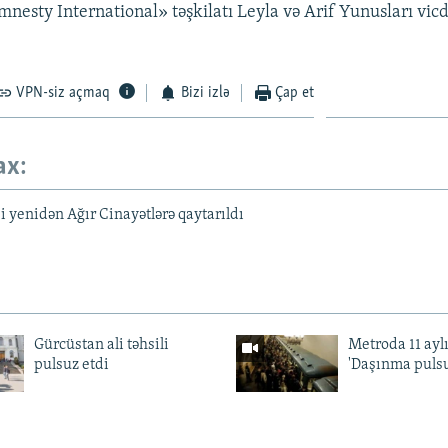
nesty International» təşkilatı Leyla və Arif Yunusları vi
VPN-siz açmaq
Bizi izlə
Çap et
ax:
i yenidən Ağır Cinayətlərə qaytarıldı
Gürcüstan ali təhsili
Metroda 11 aylı
pulsuz etdi
'Daşınma pulsu