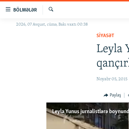
Keçid
BÖLMƏLƏR
linkləri
Axtar
Əsas
2026, 07 Avqust, cümə, Bakı vaxtı 00:38
GÜNDƏM
məzmuna
SIYASƏT
#İZAHLA
qayıt
Əsas
Leyla 
KORRUPSIOMETR
naviqasiyaya
#ƏSLINDƏ
qayıt
qançır
Axtarışa
FƏRQƏ BAX
keç
QANUNI DOĞRU
Noyabr 05, 2015
ARAŞDIRMA
Paylaş
MULTIMEDIA
RADIO ARXIV
VIDEO
Leyla Yunus jurnalistlərə boynund
HAQQIMIZDA
FOTOQALEREYA
OXU ZALI