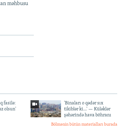
cdan məhbusu
q fasilə:
'Binaları o qədər sıx
z olsun'
tikiblər ki...' — Küləklər
şəhərində hava böhranı
Bölmənin bütün materialları burada