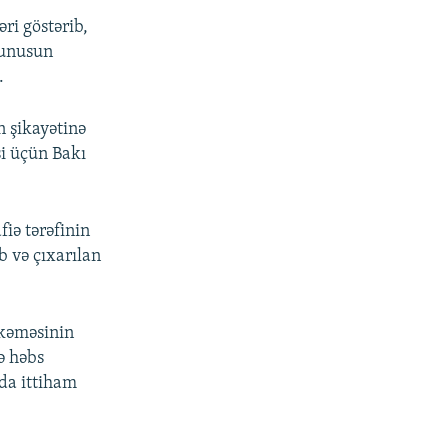
ri göstərib,
Yunusun
.
 şikayətinə
si üçün Bakı
iə tərəfinin
b və çıxarılan
hkəməsinin
də həbs
qda ittiham