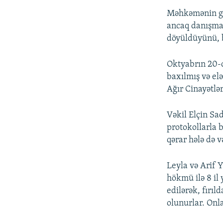
Məhkəmənin ged
ancaq danışmaq
döyüldüyünü, b
Oktyabrın 20-d
baxılmış və el
Ağır Cinayətlə
Vəkil Elçin Sa
protokollarla 
qərar hələ də v
Leyla və Arif 
hökmü ilə 8 il 
edilərək, fırı
olunurlar. Onla