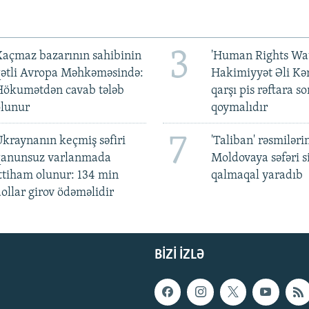
3
açmaz bazarının sahibinin
'Human Rights Wat
qətli Avropa Məhkəməsində:
Hakimiyyət Əli Kə
Hökumətdən cavab tələb
qarşı pis rəftara so
olunur
qoymalıdır
7
kraynanın keçmiş səfiri
'Taliban' rəsmiləri
qanunsuz varlanmada
Moldovaya səfəri s
ttiham olunur: 134 min
qalmaqal yaradıb
ollar girov ödəməlidir
BIZI IZLƏ