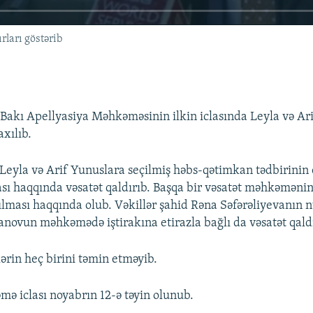
rları göstərib
Bakı Apellyasiya Məhkəməsinin ilkin iclasında Leyla və Ar
axılıb.
 Leyla və Arif Yunuslara seçilmiş həbs-qətimkan tədbirinin 
ası haqqında vəsatət qaldırıb. Başqa bir vəsatət məhkəməni
rılması haqqında olub. Vəkillər şahid Rəna Səfərəliyevanın
novun məhkəmədə iştirakına etirazla bağlı da vəsatət qaldı
ərin heç birini təmin etməyib.
ə iclası noyabrın 12-ə təyin olunub.