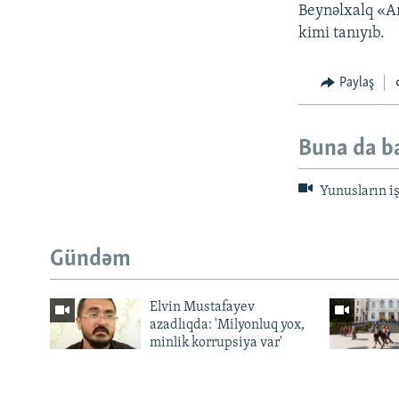
Beynəlxalq «Am
kimi tanıyıb.
Paylaş
Buna da b
Yunusların iş
Gündəm
Elvin Mustafayev
azadlıqda: 'Milyonluq yox,
minlik korrupsiya var'