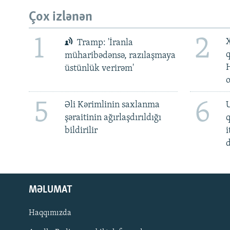
Çox izlənən
1
2
X
Tramp: 'İranla
müharibədənsə, razılaşmaya
üstünlük verirəm'
5
6
Əli Kərimlinin saxlanma
U
şəraitinin ağırlaşdırıldığı
bildirilir
i
d
MƏLUMAT
Haqqımızda