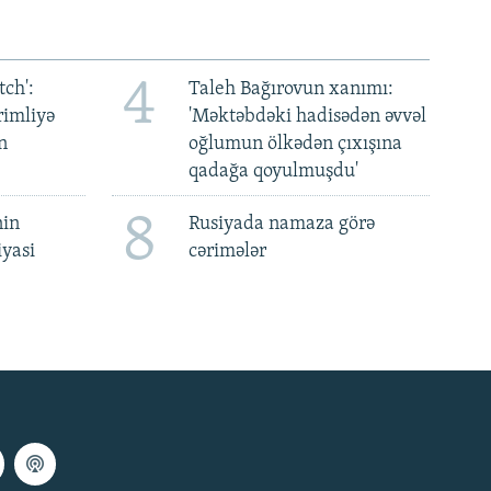
4
ch':
Taleh Bağırovun xanımı:
rimliyə
'Məktəbdəki hadisədən əvvəl
n
oğlumun ölkədən çıxışına
qadağa qoyulmuşdu'
8
nin
Rusiyada namaza görə
iyasi
cərimələr