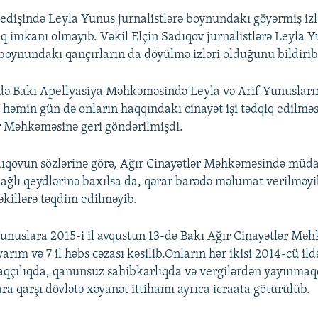
işində Leyla Yunus jurnalistlərə boynundakı göyərmiş izlə
 imkanı olmayıb. Vəkil Elçin Sadıqov jurnalistlərə Leyla 
oynundakı qançırların da döyülmə izləri olduğunu bildirib
ə Bakı Apellyasiya Məhkəməsində Leyla və Arif Yunusların
ə həmin gün də onların haqqındakı cinayət işi tədqiq edilmə
r Məhkəməsinə geri göndərilmişdi.
dıqovun sözlərinə görə, Ağır Cinayətlər Məhkəməsində müdaf
bağlı qeydlərinə baxılsa da, qərar barədə məlumat verilməyi
əkillərə təqdim edilməyib.
Yunuslara 2015-i il avqustun 13-də Bakı Ağır Cinayətlər Mə
yarım və 7 il həbs cəzası kəsilib.Onların hər ikisi 2014-cü il
ldaqçılıqda, qanunsuz sahibkarlıqda və vergilərdən yayınma
ra qarşı dövlətə xəyanət ittihamı ayrıca icraata götürülüb.