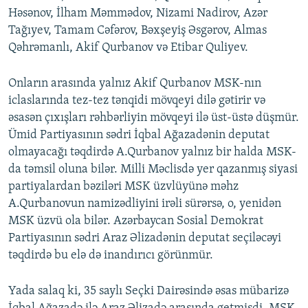
Həsənov, İlham Məmmədov, Nizami Nadirov, Azər
Tağıyev, Tamam Cəfərov, Bəxşeyiş Əsgərov, Almas
Qəhrəmanlı, Akif Qurbanov və Etibar Quliyev.
Onların arasında yalnız Akif Qurbanov MSK-nın
iclaslarında tez-tez tənqidi mövqeyi dilə gətirir və
əsasən çıxışları rəhbərliyin mövqeyi ilə üst-üstə düşmür.
Ümid Partiyasının sədri İqbal Ağazadənin deputat
olmayacağı təqdirdə A.Qurbanov yalnız bir halda MSK-
da təmsil oluna bilər. Milli Məclisdə yer qazanmış siyasi
partiyalardan bəziləri MSK üzvlüyünə məhz
A.Qurbanovun namizədliyini irəli sürərsə, o, yenidən
MSK üzvü ola bilər. Azərbaycan Sosial Demokrat
Partiyasının sədri Araz Əlizadənin deputat seçiləcəyi
təqdirdə bu elə də inandırıcı görünmür.
Yada salaq ki, 35 saylı Seçki Dairəsində əsas mübarizə