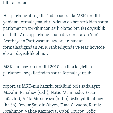
bitərəflərdən.
Hər parlament seçkilərindən sonra da MSK tərkibi
yenidən formalaşmalıdır. Adətən də hər seçkidən sonra
parlamentin tərkibindən asılı olaraq bir, iki dəyişiklik
ola bilir. Ancaq parlament son dövrlər əsasən Yeni
Azərbaycan Partiyasının üzvləri arasından
formalaşdığından MSK rəhbərliyində və əsas heyətdə
elə bir dəyişiklik olmur.
MSK-nın hazırkı tərkibi 2010-cu ildə keçirilən
parlament seçkilərindən sonra formalaşdırılıb.
report.az MSK-nın hazırkı tərkibini belə sadalayır:
Məzahir Pənahov (sədr), Natiq Məmmədov (sədr
müavini), Arifə Muxtarova (katib), Mikayıl Rəhimov
(katib), üzvlər Şaitdin Əliyev, Fuad Cavadov, Ramiz
İbrahimov, Validə Kazımova, Qabil Orucov, Tofiq