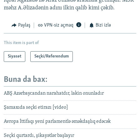
İqbal Ağazadə ilə Araz Əlizadə arasında getmişdi. MSK
məhz A.Əlizadənin adını ilkin qalib kimi çəkib.
Paylaş
VPN-siz açmaq
Bizi izlə
This item is part of
Siyasət
Seçki/Referendum
Buna da bax:
ABŞ Azərbaycandan narahatdır, lakin onunladır
Şamaxıda seçki etirazı [video]
Avropa İttifaqı yeni parlamentlə əməkdaşlıq edəcək
Seçki qurtardı, şikayətlər başlayır