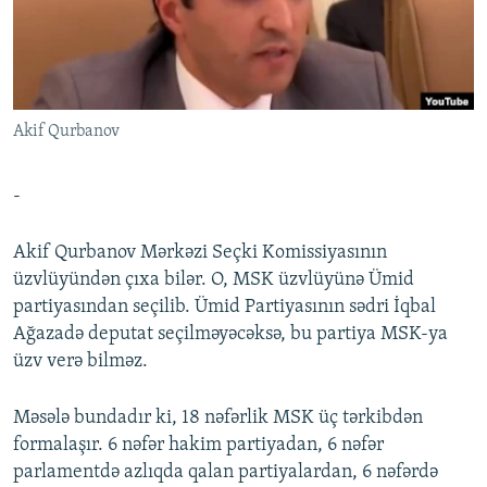
İNFOQRAFIKA
AZƏRBAYCAN ƏDƏBIYYATI KITABXANASI
MISSIYAMIZ
BIZI IZLƏ
KARIKATURA
İSLAM VƏ DEMOKRATIYA
PEŞƏ ETIKASI VƏ JURNALISTIKA STANDARTLARIMIZ
İZ - MƏDƏNIYYƏT PROQRAMI
MATERIALLARIMIZDAN ISTIFADƏ
Akif Qurbanov
AZADLIQRADIOSU MOBIL TELEFONUNUZDA
RFE/RL-in bütün saytları
BIZIMLƏ ƏLAQƏ
-
XƏBƏR BÜLLETENLƏRIMIZ
Akif Qurbanov Mərkəzi Seçki Komissiyasının
üzvlüyündən çıxa bilər. O, MSK üzvlüyünə Ümid
partiyasından seçilib. Ümid Partiyasının sədri İqbal
Ağazadə deputat seçilməyəcəksə, bu partiya MSK-ya
üzv verə bilməz.
Məsələ bundadır ki, 18 nəfərlik MSK üç tərkibdən
formalaşır. 6 nəfər hakim partiyadan, 6 nəfər
parlamentdə azlıqda qalan partiyalardan, 6 nəfərdə