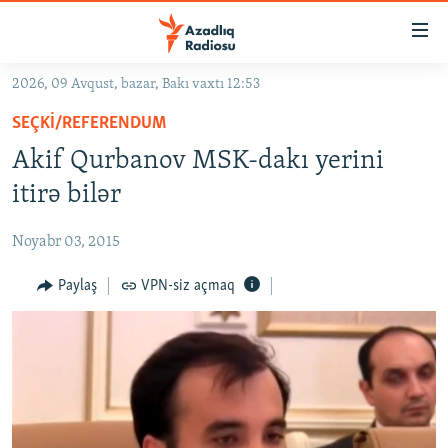
Keçid
linkləri
Əsas
2026, 09 Avqust, bazar, Bakı vaxtı 12:53
məzmuna
GÜNDƏM
SEÇKI/REFERENDUM
qayıt
#İZAHLA
Əsas
Akif Qurbanov MSK-dakı yerini
KORRUPSIOMETR
naviqasiyaya
itirə bilər
qayıt
#ƏSLINDƏ
Axtarışa
Noyabr 03, 2015
FƏRQƏ BAX
keç
QANUNI DOĞRU
Paylaş
VPN-siz açmaq
ARAŞDIRMA
MULTIMEDIA
RADIO ARXIV
VIDEO
HAQQIMIZDA
FOTOQALEREYA
OXU ZALI