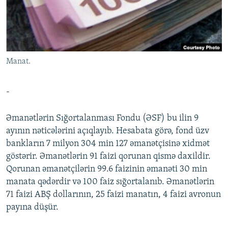
İNFOQRAFIKA
AZƏRBAYCAN ƏDƏBIYYATI KITABXANASI
MISSIYAMIZ
BIZI IZLƏ
KARIKATURA
İSLAM VƏ DEMOKRATIYA
PEŞƏ ETIKASI VƏ JURNALISTIKA STANDARTLARIMIZ
İZ - MƏDƏNIYYƏT PROQRAMI
MATERIALLARIMIZDAN ISTIFADƏ
Manat.
AZADLIQRADIOSU MOBIL TELEFONUNUZDA
RFE/RL-in bütün saytları
BIZIMLƏ ƏLAQƏ
-
XƏBƏR BÜLLETENLƏRIMIZ
Əmanətlərin Sığortalanması Fondu (ƏSF) bu ilin 9
ayının nəticələrini açıqlayıb. Hesabata görə, fond üzv
bankların 7 milyon 304 min 127 əmanətçisinə xidmət
göstərir. Əmanətlərin 91 faizi qorunan qismə daxildir.
Qorunan əmanətçilərin 99.6 faizinin əmanəti 30 min
manata qədərdir və 100 faiz sığortalanıb. Əmanətlərin
71 faizi ABŞ dollarının, 25 faizi manatın, 4 faizi avronun
payına düşür.