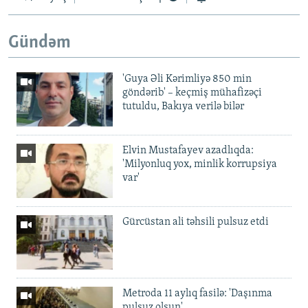
Gündəm
'Guya Əli Kərimliyə 850 min
göndərib' – keçmiş mühafizəçi
tutuldu, Bakıya verilə bilər
Elvin Mustafayev azadlıqda:
'Milyonluq yox, minlik korrupsiya
var'
Gürcüstan ali təhsili pulsuz etdi
Metroda 11 aylıq fasilə: 'Daşınma
pulsuz olsun'