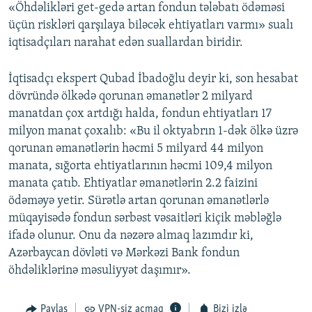
«Öhdəlikləri get-gedə artan fondun tələbatı ödəməsi
üçün riskləri qarşılaya biləcək ehtiyatları varmı» sualı
iqtisadçıları narahat edən suallardan biridir.
İqtisadçı ekspert Qubad İbadoğlu deyir ki, son hesabat
dövründə ölkədə qorunan əmanətlər 2 milyard
manatdan çox artdığı halda, fondun ehtiyatları 17
milyon manat çoxalıb: «Bu il oktyabrın 1-dək ölkə üzrə
qorunan əmanətlərin həcmi 5 milyard 44 milyon
manata, sığorta ehtiyatlarının həcmi 109,4 milyon
manata çatıb. Ehtiyatlar əmanətlərin 2.2 faizini
ödəməyə yetir. Sürətlə artan qorunan əmanətlərlə
müqayisədə fondun sərbəst vəsaitləri kiçik məbləğlə
ifadə olunur. Onu da nəzərə almaq lazımdır ki,
Azərbaycan dövləti və Mərkəzi Bank fondun
öhdəliklərinə məsuliyyət daşımır».
Paylaş
VPN-siz açmaq
Bizi izlə