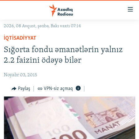
Keçid
linkləri
Əsas
2026, 08 Avqust, şənbə, Bakı vaxtı 07:14
məzmuna
GÜNDƏM
İQTISADIYYAT
qayıt
#İZAHLA
Əsas
Sığorta fondu əmanətlərin yalnız
KORRUPSIOMETR
naviqasiyaya
2.2 faizini ödəyə bilər
qayıt
#ƏSLINDƏ
Axtarışa
Noyabr 03, 2015
FƏRQƏ BAX
keç
QANUNI DOĞRU
Paylaş
VPN-siz açmaq
ARAŞDIRMA
MULTIMEDIA
RADIO ARXIV
VIDEO
HAQQIMIZDA
FOTOQALEREYA
OXU ZALI