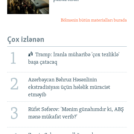
Bölmənin bütün materialları burada
Çox izlənən
1
Tramp: İranla müharibə 'çox tezliklə'
başa çatacaq
2
Azərbaycan Bəhruz Həsənlinin
ekstradisiyası üçün hələlik müraciət
etməyib
3
Rüfət Səfərov: 'Mənim günahımdır ki, ABŞ
mənə mükafat verib?'