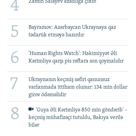
4
Zamin Salayev azadlığa çıxıb
5
Bayramov: Azərbaycan Ukraynaya qaz
tədarük etməyə hazırdır
6
'Human Rights Watch': Hakimiyyət Əli
Kərimliyə qarşı pis rəftara son qoymalıdır
7
Ukraynanın keçmiş səfiri qanunsuz
varlanmada ittiham olunur: 134 min dollar
girov ödəməlidir
8
'Guya Əli Kərimliyə 850 min göndərib' –
keçmiş mühafizəçi tutuldu, Bakıya verilə
bilər