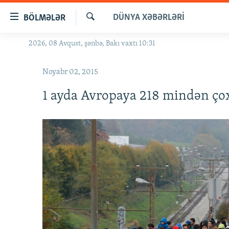
Keçid
DÜNYA XƏBƏRLƏRI
BÖLMƏLƏR
linkləri
Axtar
Əsas
2026, 08 Avqust, şənbə, Bakı vaxtı 10:31
GÜNDƏM
məzmuna
#İZAHLA
qayıt
Noyabr 02, 2015
Əsas
KORRUPSIOMETR
naviqasiyaya
1 ayda Avropaya 218 mindən ço
#ƏSLINDƏ
qayıt
Axtarışa
FƏRQƏ BAX
keç
QANUNI DOĞRU
ARAŞDIRMA
MULTIMEDIA
RADIO ARXIV
VIDEO
HAQQIMIZDA
FOTOQALEREYA
OXU ZALI