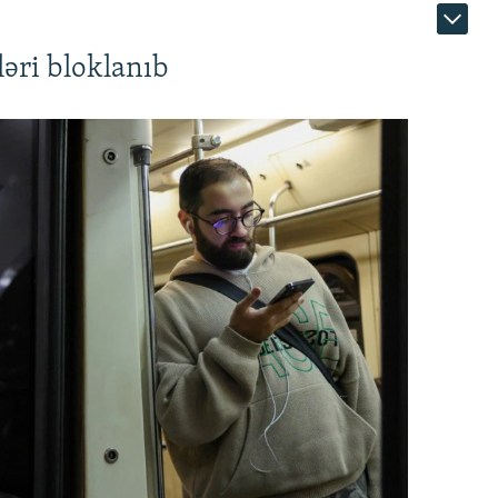
əri bloklanıb