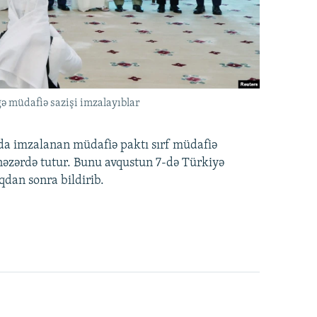
ə müdafiə sazişi imzalayıblar
nda imzalanan müdafiə paktı sırf müdafiə
i nəzərdə tutur. Bunu avqustun 7-də Türkiyə
qdan sonra bildirib.