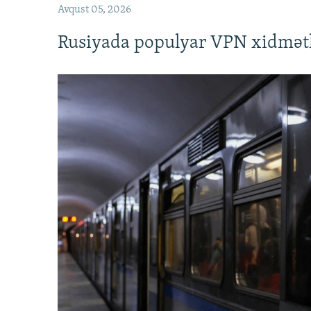
Avqust 05, 2026
Rusiyada populyar VPN xidmətl