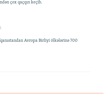
indən çox qaçqın keçib.
.
fqanıstandan Avropa Birliyi ölkələrinə 700