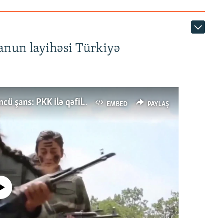
anun layihəsi Türkiyə
Türkiyənin dönüş nöqtəsi, ya Ərdoğana üçüncü şans: PKK ilə qəfil barışıq nə deməkdir?
EMBED
PAYLAŞ
currently available