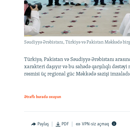
Səudiyyə Ərəbistanı, Türkiyə və Pakistan Məkkədə birg
Türkiyə, Pakistan və Səudiyyə Ərəbistanı arası
xarakteri daşıyır və bu sahədə qarşılıqlı dəstəy
rəsmisi üç regional güc Məkkədə sazişi imzaladı
Ətraflı burada oxuyun
Paylaş
PDF
VPN-siz açmaq