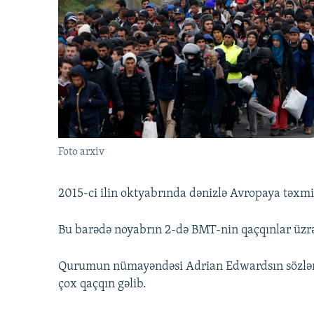
İNFOQRAFIKA
AZƏRBAYCAN ƏDƏBIYYATI KITABXANASI
MISSIYAMIZ
KARIKATURA
İSLAM VƏ DEMOKRATIYA
PEŞƏ ETIKASI VƏ JURNALISTIKA
STANDARTLARIMIZ
İZ - MƏDƏNIYYƏT PROQRAMI
MATERIALLARIMIZDAN ISTIFADƏ
AZADLIQRADIOSU MOBIL TELEFONUNUZDA
BIZIMLƏ ƏLAQƏ
XƏBƏR BÜLLETENLƏRIMIZ
Foto arxiv
2015-ci ilin oktyabrında dənizlə Avropaya təxmi
Bu barədə noyabrın 2-də BMT-nin qaçqınlar üzrə
Qurumun nümayəndəsi Adrian Edwardsın sözlər
çox qaçqın gəlib.