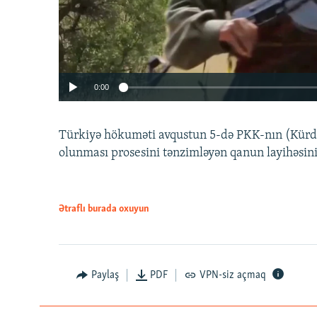
0:00
Türkiyə hökuməti avqustun 5-də PKK-nın (Kürdüs
olunması prosesini tənzimləyən qanun layihəsin
Ətraflı burada oxuyun
Auto
240p
720p
Paylaş
PDF
VPN-siz açmaq