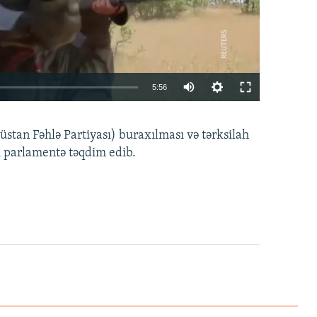
Auto
5:56
240p
EMBED
PAYLAŞ
tan Fəhlə Partiyası) buraxılması və tərksilah
360p
i parlamentə təqdim edib.
480p
720p
1080p
360p
480p
1080p