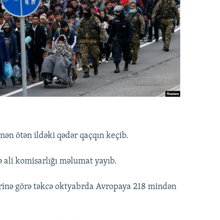
nən ötən ildəki qədər qaçqın keçib.
 ali komisarlığı məlumat yayıb.
inə görə təkcə oktyabrda Avropaya 218 mindən