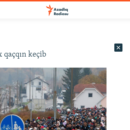
x qaçqın keçib