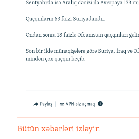
Sentyabrda isə Aralıq dənizi ilə Avropaya 173 m
Qaçqınların 53 faizi Suriyadandır.
Ondan sonra 18 faizlə Əfqanıstan qaçqınları gəlir
Son bir ildə münaqişələrə görə Suriya, İraq və Ə
mindən çox qaçqın keçib.
Paylaş
VPN-siz açmaq
Bütün xəbərləri izləyin