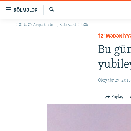
Keçid
BÖLMƏLƏR
linkləri
Axtar
Əsas
2026, 07 Avqust, cümə, Bakı vaxtı 23:35
GÜNDƏM
məzmuna
"İZ" MƏDƏNIY
#İZAHLA
qayıt
Əsas
Bu gün
KORRUPSIOMETR
naviqasiyaya
#ƏSLINDƏ
qayıt
yubile
Axtarışa
FƏRQƏ BAX
keç
QANUNI DOĞRU
Oktyabr 29, 2015
ARAŞDIRMA
Paylaş
MULTIMEDIA
RADIO ARXIV
VIDEO
HAQQIMIZDA
FOTOQALEREYA
OXU ZALI