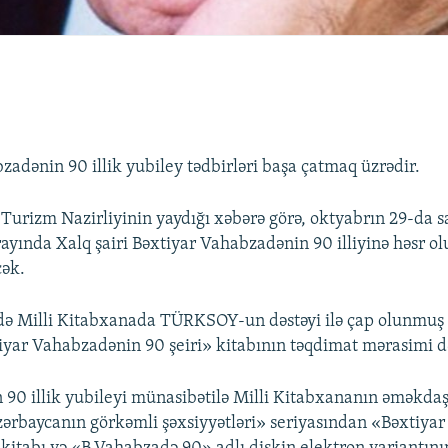
zadənin 90 illik yubiley tədbirləri başa çatmaq üzrədir.
Turizm Nazirliyinin yaydığı xəbərə görə, oktyabrın 29-da s
rayında Xalq şairi Bəxtiyar Vahabzadənin 90 illiyinə həsr 
cək.
də Milli Kitabxanada TÜRKSOY-un dəstəyi ilə çap olunmuş
tiyar Vahabzadənin 90 şeiri» kitabının təqdimat mərasimi də
n 90 illik yubileyi münasibətilə Milli Kitabxananın əməkdaş
zərbaycanın görkəmli şəxsiyyətləri» seriyasından «Bəxtiy