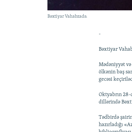
Bəxtiyar Vahabzadə.
-
Bəxtiyar Vahab
Mədəniyyət və 
ölkənin baş sa
gecəsi keçirilə
Oktyabrın 28-
dillərində Bəx
Tədbirdə şairi
hazırladığı «A