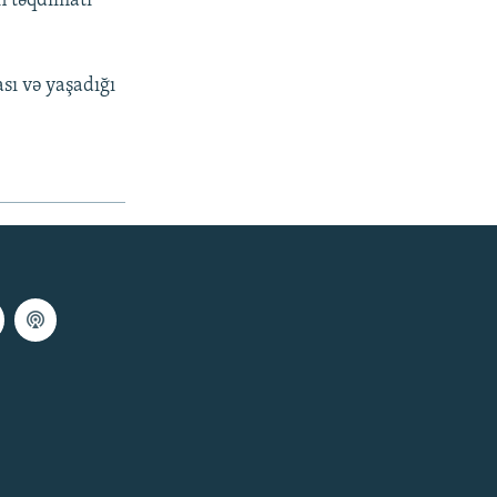
n təqdimatı
sı və yaşadığı