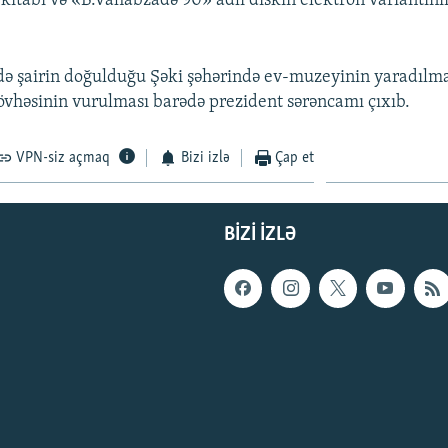
ı kitabı və «B.Vahabzadə 90» adlı diskin elektron variantını
ə şairin doğulduğu Şəki şəhərində ev-muzeyinin yaradılma
lövhəsinin vurulması barədə prezident sərəncamı çıxıb.
VPN-siz açmaq
Bizi izlə
Çap et
BIZI IZLƏ