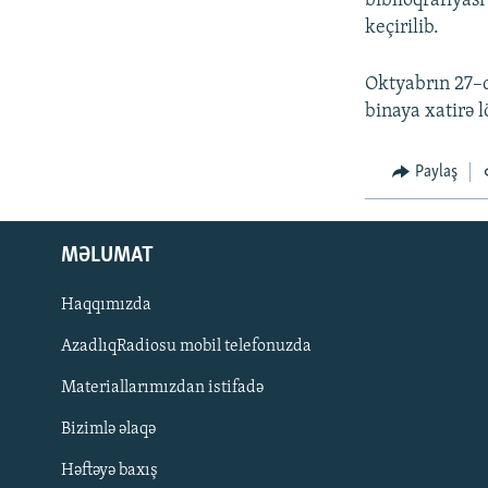
biblioqrafiyas
keçirilib.
Oktyabrın 27–d
binaya xatirə 
Paylaş
MƏLUMAT
Haqqımızda
AzadlıqRadiosu mobil telefonuzda
Materiallarımızdan istifadə
BIZI IZLƏ
Bizimlə əlaqə
Həftəyə baxış