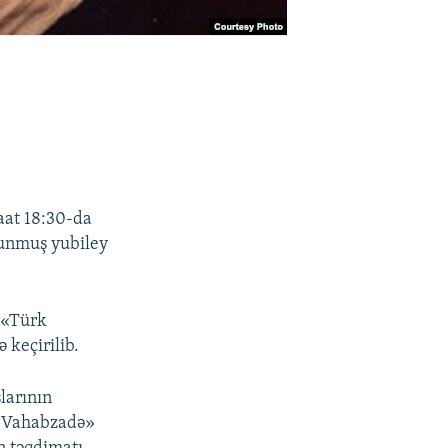
aat 18:30-da
olunmuş yubiley
 «Türk
 keçirilib.
larının
ar Vahabzadə»