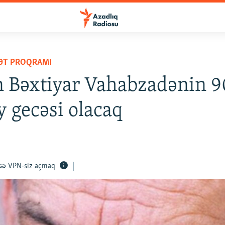
YƏT PROQRAMI
 Bəxtiyar Vahabzadənin 90
y gecəsi olacaq
VPN-siz açmaq