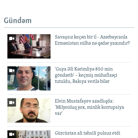
Gündəm
Savaşsız keçən bir il - Azərbaycanla
Ermənistan sülhə nə qədər yaxındır?
'Guya Əli Kərimliyə 850 min
göndərib' – keçmiş mühafizəçi
tutuldu, Bakıya verilə bilər
Elvin Mustafayev azadlıqda:
'Milyonluq yox, minlik korrupsiya
var'
Gürcüstan ali təhsili pulsuz etdi