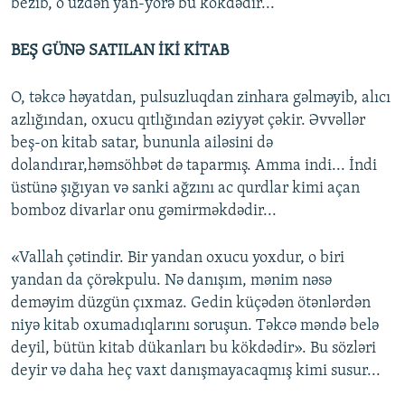
bezib, o üzdən yan-yörə bu kökdədir...
BEŞ GÜNƏ SATILAN İKİ KİTAB
O, təkcə həyatdan, pulsuzluqdan zinhara gəlməyib, alıcı
azlığından, oxucu qıtlığından əziyyət çəkir. Əvvəllər
beş-on kitab satar, bununla ailəsini də
dolandırar,həmsöhbət də taparmış. Amma indi... İndi
üstünə şığıyan və sanki ağzını ac qurdlar kimi açan
bomboz divarlar onu gəmirməkdədir...
«Vallah çətindir. Bir yandan oxucu yoxdur, o biri
yandan da çörəkpulu. Nə danışım, mənim nəsə
deməyim düzgün çıxmaz. Gedin küçədən ötənlərdən
niyə kitab oxumadıqlarını soruşun. Təkcə məndə belə
deyil, bütün kitab dükanları bu kökdədir». Bu sözləri
deyir və daha heç vaxt danışmayacaqmış kimi susur...