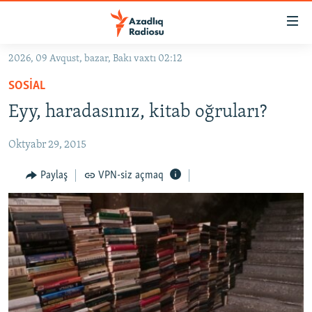
Keçid
linkləri
Əsas
2026, 09 Avqust, bazar, Bakı vaxtı 02:12
məzmuna
GÜNDƏM
SOSIAL
qayıt
#İZAHLA
Əsas
Eyy, haradasınız, kitab oğruları?
KORRUPSIOMETR
naviqasiyaya
qayıt
Oktyabr 29, 2015
#ƏSLINDƏ
Axtarışa
FƏRQƏ BAX
Paylaş
VPN-siz açmaq
keç
QANUNI DOĞRU
ARAŞDIRMA
MULTIMEDIA
RADIO ARXIV
VIDEO
HAQQIMIZDA
FOTOQALEREYA
OXU ZALI