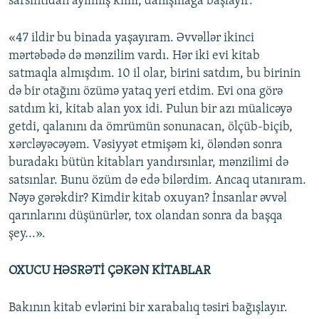
sarsıntıdan ayılmış kimi, danışmağa başlayır:
«47 ildir bu binada yaşayıram. Əvvəllər ikinci
mərtəbədə də mənzilim vardı. Hər iki evi kitab
satmaqla almışdım. 10 il olar, birini satdım, bu birinin
də bir otağını özümə yataq yeri etdim. Evi ona görə
satdım ki, kitab alan yox idi. Pulun bir azı müalicəyə
getdi, qalanını da ömrümün sonunacan, ölçüb-biçib,
xərcləyəcəyəm. Vəsiyyət etmişəm ki, öləndən sonra
buradakı bütün kitabları yandırsınlar, mənzilimi də
satsınlar. Bunu özüm də edə bilərdim. Ancaq utanıram.
Nəyə gərəkdir? Kimdir kitab oxuyan? İnsanlar əvvəl
qarınlarını düşünürlər, tox olandan sonra da başqa
şey...».
OXUCU HƏSRƏTİ ÇƏKƏN KİTABLAR
Bakının kitab evlərini bir xarabalıq təsiri bağışlayır.