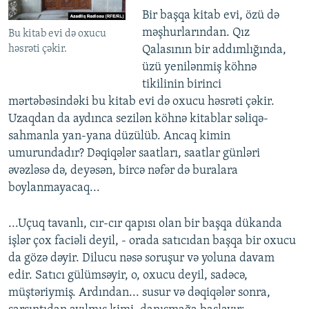
Bir başqa kitab evi, özü də
məşhurlarından. Qız
Bu kitab evi də oxucu
həsrəti çəkir.
Qalasının bir addımlığında,
üzü yenilənmiş köhnə
tikilinin birinci
mərtəbəsindəki bu kitab evi də oxucu həsrəti çəkir.
Uzaqdan da aydınca sezilən köhnə kitablar səliqə-
sahmanla yan-yana düzülüb. Ancaq kimin
umurundadır? Dəqiqələr saatları, saatlar günləri
əvəzləsə də, deyəsən, bircə nəfər də buralara
boylanmayacaq...
...Uçuq tavanlı, cır-cır qapısı olan bir başqa dükanda
işlər çox faciəli deyil, - orada satıcıdan başqa bir oxucu
da gözə dəyir. Dilucu nəsə soruşur və yoluna davam
edir. Satıcı gülümsəyir, o, oxucu deyil, sadəcə,
müştəriymiş. Ardından... susur və dəqiqələr sonra,