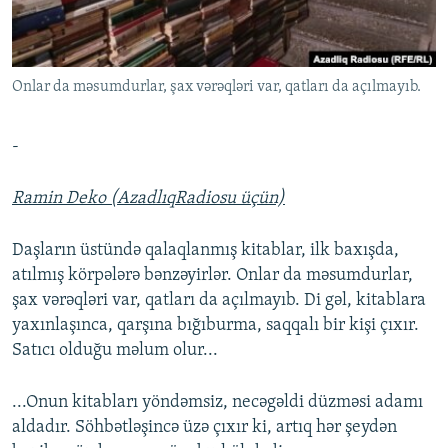
İNFOQRAFIKA
AZƏRBAYCAN ƏDƏBIYYATI KITABXANASI
MISSIYAMIZ
BIZI IZLƏ
KARIKATURA
İSLAM VƏ DEMOKRATIYA
PEŞƏ ETIKASI VƏ JURNALISTIKA STANDARTLARIMIZ
Onlar da məsumdurlar, şax vərəqləri var, qatları da açılmayıb.
İZ - MƏDƏNIYYƏT PROQRAMI
MATERIALLARIMIZDAN ISTIFADƏ
AZADLIQRADIOSU MOBIL TELEFONUNUZDA
RFE/RL-in bütün saytları
-
BIZIMLƏ ƏLAQƏ
Ramin Deko (AzadlıqRadiosu üçün)
XƏBƏR BÜLLETENLƏRIMIZ
Daşların üstündə qalaqlanmış kitablar, ilk baxışda,
atılmış körpələrə bənzəyirlər. Onlar da məsumdurlar,
şax vərəqləri var, qatları da açılmayıb. Di gəl, kitablara
yaxınlaşınca, qarşına bığıburma, saqqalı bir kişi çıxır.
Satıcı olduğu məlum olur...
...Onun kitabları yöndəmsiz, necəgəldi düzməsi adamı
aldadır. Söhbətləşincə üzə çıxır ki, artıq hər şeydən