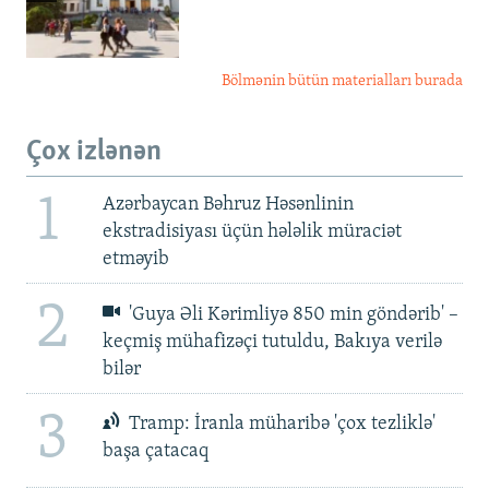
Bölmənin bütün materialları burada
Çox izlənən
1
Azərbaycan Bəhruz Həsənlinin
ekstradisiyası üçün hələlik müraciət
etməyib
2
'Guya Əli Kərimliyə 850 min göndərib' –
keçmiş mühafizəçi tutuldu, Bakıya verilə
bilər
3
Tramp: İranla müharibə 'çox tezliklə'
başa çatacaq