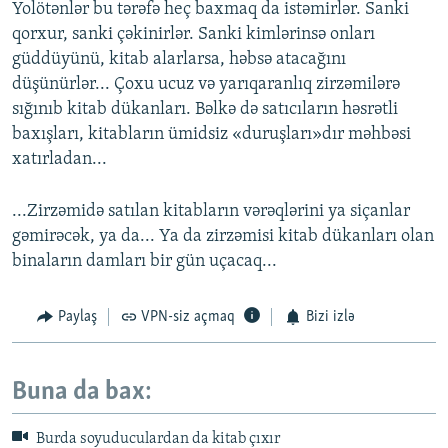
Yolötənlər bu tərəfə heç baxmaq da istəmirlər. Sanki
qorxur, sanki çəkinirlər. Sanki kimlərinsə onları
güddüyünü, kitab alarlarsa, həbsə atacağını
düşünürlər... Çoxu ucuz və yarıqaranlıq zirzəmilərə
sığınıb kitab dükanları. Bəlkə də satıcıların həsrətli
baxışları, kitabların ümidsiz «duruşları»dır məhbəsi
xatırladan...
...Zirzəmidə satılan kitabların vərəqlərini ya siçanlar
gəmirəcək, ya da... Ya da zirzəmisi kitab dükanları olan
binaların damları bir gün uçacaq...
Paylaş
VPN-siz açmaq
Bizi izlə
Buna da bax:
Burda soyuduculardan da kitab çıxır