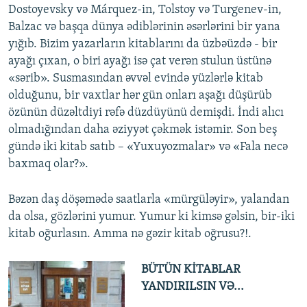
Dostoyevsky və Márquez-in, Tolstoy və Turgenev-in,
Balzac və başqa dünya ədiblərinin əsərlərini bir yana
yığıb. Bizim yazarların kitablarını da üzbəüzdə - bir
ayağı çıxan, o biri ayağı isə çat verən stulun üstünə
«sərib». Susmasından əvvəl evində yüzlərlə kitab
olduğunu, bir vaxtlar hər gün onları aşağı düşürüb
özünün düzəltdiyi rəfə düzdüyünü demişdi. İndi alıcı
olmadığından daha əziyyət çəkmək istəmir. Son beş
gündə iki kitab satıb – «Yuxuyozmalar» və «Fala necə
baxmaq olar?».
Bəzən daş döşəmədə saatlarla «mürgüləyir», yalandan
da olsa, gözlərini yumur. Yumur ki kimsə gəlsin, bir-iki
kitab oğurlasın. Amma nə gəzir kitab oğrusu?!.
BÜTÜN KİTABLAR
YANDIRILSIN VƏ...