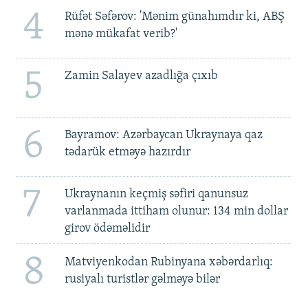
4
Rüfət Səfərov: 'Mənim günahımdır ki, ABŞ
mənə mükafat verib?'
5
Zamin Salayev azadlığa çıxıb
6
Bayramov: Azərbaycan Ukraynaya qaz
tədarük etməyə hazırdır
7
Ukraynanın keçmiş səfiri qanunsuz
varlanmada ittiham olunur: 134 min dollar
girov ödəməlidir
8
Matviyenkodan Rubinyana xəbərdarlıq:
rusiyalı turistlər gəlməyə bilər