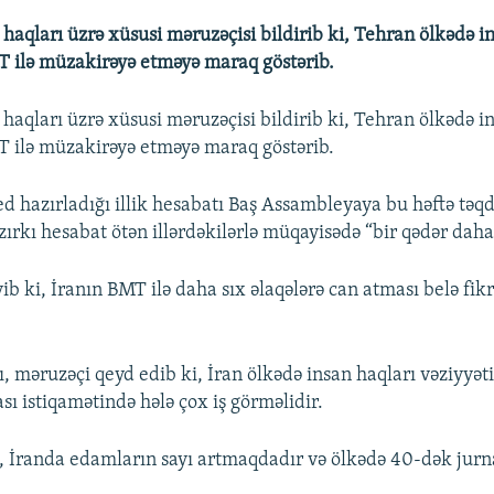
haqları üzrə xüsusi məruzəçisi bildirib ki, Tehran ölkədə i
T ilə müzakirəyə etməyə maraq göstərib.
haqları üzrə xüsusi məruzəçisi bildirib ki, Tehran ölkədə i
T ilə müzakirəyə etməyə maraq göstərib.
hazırladığı illik hesabatı Baş Assambleyaya bu həftə təq
zırkı hesabat ötən illərdəkilərlə müqayisədə “bir qədər daha
ib ki, İranın BMT ilə daha sıx əlaqələrə can atması belə fik
, məruzəçi qeyd edib ki, İran ölkədə insan haqları vəziyyət
sı istiqamətində hələ çox iş görməlidir.
i, İranda edamların sayı artmaqdadır və ölkədə 40-dək jur