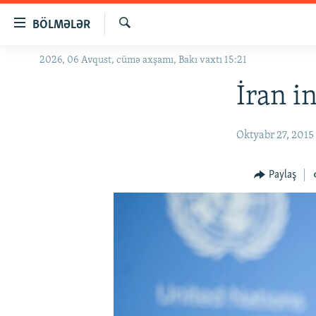
Keçid
BÖLMƏLƏR
linkləri
Axtar
Əsas
2026, 06 Avqust, cümə axşamı, Bakı vaxtı 15:21
GÜNDƏM
məzmuna
#İZAHLA
İran i
qayıt
Əsas
KORRUPSIOMETR
naviqasiyaya
Oktyabr 27, 2015
#ƏSLINDƏ
qayıt
Axtarışa
FƏRQƏ BAX
Paylaş
keç
QANUNI DOĞRU
ARAŞDIRMA
MULTIMEDIA
RADIO ARXIV
VIDEO
HAQQIMIZDA
FOTOQALEREYA
OXU ZALI