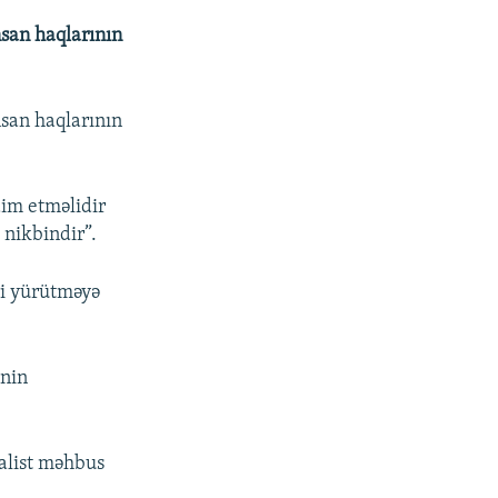
nsan haqlarının
nsan haqlarının
dim etməlidir
 nikbindir”.
ri yürütməyə
inin
nalist məhbus