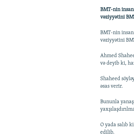
BMT-nin insan 
vəziyyətini BM
BMT-nin insan 
vəziyyətini BM
Ahmed Shaheed 
və deyib ki, ha
Shaheed söyləy
əsas verir.
Bununla yanaşı
yaxşılaşdırılma
O yada salıb k
edilib.