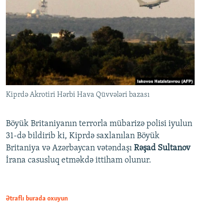
Kiprdə Akrotiri Hərbi Hava Qüvvələri bazası
Böyük Britaniyanın terrorla mübarizə polisi iyulun
31-də bildirib ki, Kiprdə saxlanılan Böyük
Britaniya və Azərbaycan vətəndaşı
Rəşad Sultanov
İrana casusluq etməkdə ittiham olunur.
Ətraflı burada oxuyun