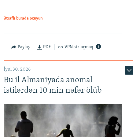
Ətraflı burada oxuyun
Paylaş
PDF
VPN-siz açmaq
İyul 30, 2026
Bu il Almaniyada anomal
istilərdən 10 min nəfər ölüb