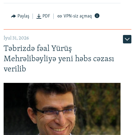
Paylaş
PDF
VPN-siz açmaq
İyul 31, 2026
Təbrizdə fəal Yürüş
Mehrəlibəyliyə yeni həbs cəzası
verilib