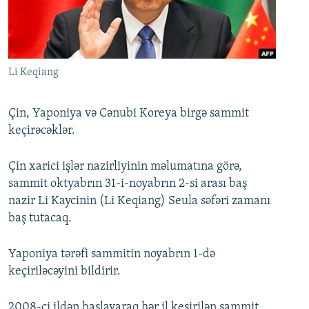
İNFOQRAFIKA
AZƏRBAYCAN ƏDƏBIYYATI KITABXANASI
MISSIYAMIZ
BIZI IZLƏ
KARIKATURA
İSLAM VƏ DEMOKRATIYA
PEŞƏ ETIKASI VƏ JURNALISTIKA STANDARTLARIMIZ
İZ - MƏDƏNIYYƏT PROQRAMI
MATERIALLARIMIZDAN ISTIFADƏ
Li Keqiang
AZADLIQRADIOSU MOBIL TELEFONUNUZDA
RFE/RL-in bütün saytları
BIZIMLƏ ƏLAQƏ
Çin, Yaponiya və Cənubi Koreya birgə sammit
keçirəcəklər.
XƏBƏR BÜLLETENLƏRIMIZ
Çin xarici işlər nazirliyinin məlumatına görə,
sammit oktyabrın 31-i-noyabrın 2-si arası baş
nazir Li Kaycinin (Li Keqiang) Seula səfəri zamanı
baş tutacaq.
Yaponiya tərəfi sammitin noyabrın 1-də
keçiriləcəyini bildirir.
2008-ci ildən başlayaraq hər il keşirilən sammit