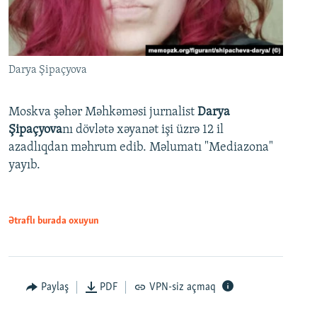
Darya Şipaçyova
Moskva şəhər Məhkəməsi jurnalist
Darya
Şipaçyova
nı dövlətə xəyanət işi üzrə 12 il
azadlıqdan məhrum edib. Məlumatı "Mediazona"
yayıb.
Ətraflı burada oxuyun
Paylaş
PDF
VPN-siz açmaq