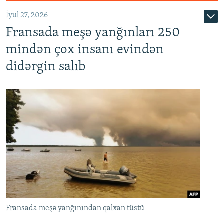
İyul 27, 2026
Fransada meşə yanğınları 250
mindən çox insanı evindən
didərgin salıb
Fransada meşə yanğınından qalxan tüstü