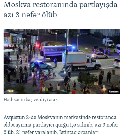
Moskva restoranında partlayışda
azı 3 nəfər ölüb
Hadisənin baş verdiyi ərazi
Avqustun 2-də Moskvanın mərkəzində restoranda
əldəqayırma partlayıcı qurğu işə salınıb, azı 3 nəfər
ölüb, 21 nəfər yaralanıb. İstintaq orqanları