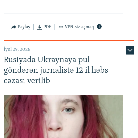
Paylaş
PDF
VPN-siz açmaq
İyul 29, 2026
Rusiyada Ukraynaya pul
göndərən jurnalistə 12 il həbs
cəzası verilib