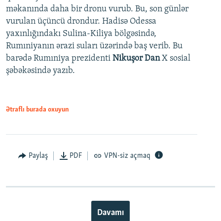
məkanında daha bir dronu vurub. Bu, son günlər
vurulan üçüncü drondur. Hadisə Odessa
yaxınlığındakı Sulina-Kiliya bölgəsində,
Rumıniyanın ərazi suları üzərində baş verib. Bu
barədə Rumıniya prezidenti
Nikuşor Dan
X sosial
şəbəkəsində yazıb.
Ətraflı burada oxuyun
Paylaş
PDF
VPN-siz açmaq
Davamı