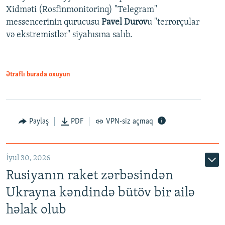
Xidməti (Rosfinmonitorinq) "Telegram"
messencerinin qurucusu
Pavel Durov
u "terrorçular
və ekstremistlər" siyahısına salıb.
Ətraflı burada oxuyun
Paylaş
PDF
VPN-siz açmaq
İyul 30, 2026
Rusiyanın raket zərbəsindən
Ukrayna kəndində bütöv bir ailə
həlak olub