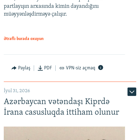
partlayışın arxasında kimin dayandığını
müəyyənləşdirməyə çalışır.
Ətraflı burada oxuyun
Paylaş
PDF
VPN-siz açmaq
İyul 31, 2026
Azərbaycan vətəndaşı Kiprdə
İrana casusluqda ittiham olunur