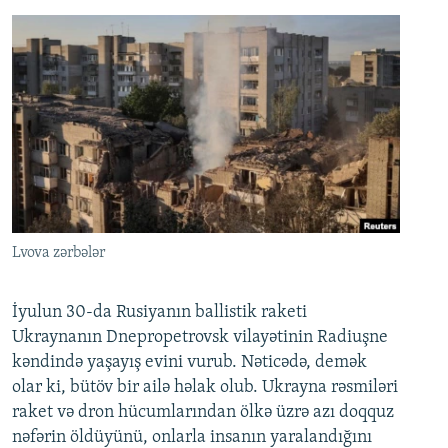
Lvova zərbələr
İyulun 30-da Rusiyanın ballistik raketi
Ukraynanın Dnepropetrovsk vilayətinin Radiuşne
kəndində yaşayış evini vurub. Nəticədə, demək
olar ki, bütöv bir ailə həlak olub. Ukrayna rəsmiləri
raket və dron hücumlarından ölkə üzrə azı doqquz
nəfərin öldüyünü, onlarla insanın yaralandığını