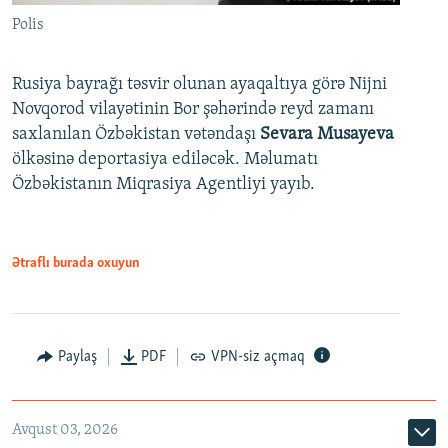
Polis
Rusiya bayrağı təsvir olunan ayaqaltıya görə Nijni
Novqorod vilayətinin Bor şəhərində reyd zamanı
saxlanılan Özbəkistan vətəndaşı
Sevara Musayeva
ölkəsinə deportasiya ediləcək. Məlumatı
Özbəkistanın Miqrasiya Agentliyi yayıb.
Ətraflı burada oxuyun
Paylaş
PDF
VPN-siz açmaq
Avqust 03, 2026