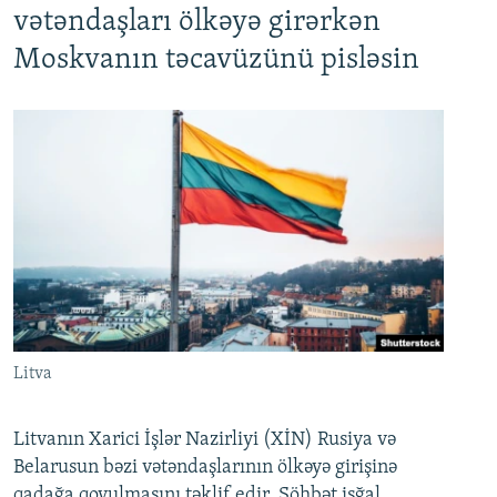
vətəndaşları ölkəyə girərkən
Moskvanın təcavüzünü pisləsin
Litva
Litvanın Xarici İşlər Nazirliyi (XİN) Rusiya və
Belarusun bəzi vətəndaşlarının ölkəyə girişinə
qadağa qoyulmasını təklif edir. Söhbət işğal