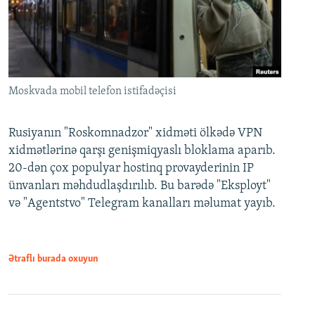
Moskvada mobil telefon istifadəçisi
Rusiyanın "Roskomnadzor" xidməti ölkədə VPN
xidmətlərinə qarşı genişmiqyaslı bloklama aparıb.
20-dən çox populyar hostinq provayderinin IP
ünvanları məhdudlaşdırılıb. Bu barədə "Eksployt"
və "Agentstvo" Telegram kanalları məlumat yayıb.
Ətraflı burada oxuyun