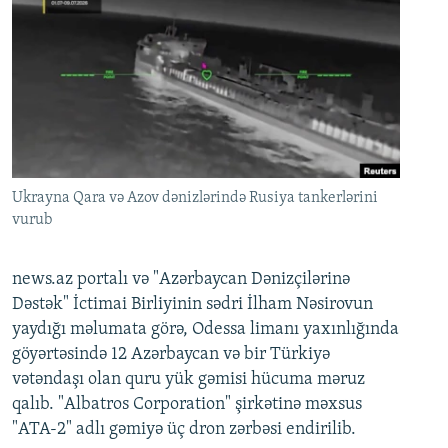
Ukrayna Qara və Azov dənizlərində Rusiya tankerlərini
vurub
news.az portalı və "Azərbaycan Dənizçilərinə
Dəstək" İctimai Birliyinin sədri İlham Nəsirovun
yaydığı məlumata görə, Odessa limanı yaxınlığında
göyərtəsində 12 Azərbaycan və bir Türkiyə
vətəndaşı olan quru yük gəmisi hücuma məruz
qalıb. "Albatros Corporation" şirkətinə məxsus
"ATA-2" adlı gəmiyə üç dron zərbəsi endirilib.