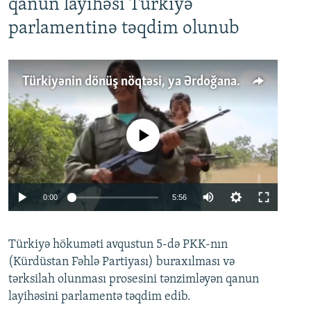
qanun layihəsi Türkiyə
parlamentinə təqdim olunub
Türkiyənin dönüş nöqtəsi, ya Ərdoğana üçüncü şans: PKK ilə qəfil barışıq nə deməkdir?
No media source currently available
Auto
0:00
5:56
240p
Türkiyə hökuməti avqustun 5-də PKK-nın
360p
(Kürdüstan Fəhlə Partiyası) buraxılması və
480p
Auto
240p
360p
480p
tərksilah olunması prosesini tənzimləyən qanun
720p
layihəsini parlamentə təqdim edib.
720p
1080p