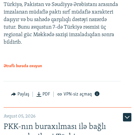
Türkiyə, Pakistan və Səudiyyə Ərəbistanı arasında
imzalanan müdafiə paktı sırf müdafiə xarakteri
daşıyır və bu sahədə qarşılıqlı dəstəyi nəzərdə
tutur. Bunu avqustun 7-də Türkiyə rəsmisi üç
regional güc Məkkədə sazişi imzaladıqdan sonra
bildirib.
Ətraflı burada oxuyun
Paylaş
PDF
VPN-siz açmaq
Avqust 05, 2026
PKK-nın buraxılması ilə bağlı