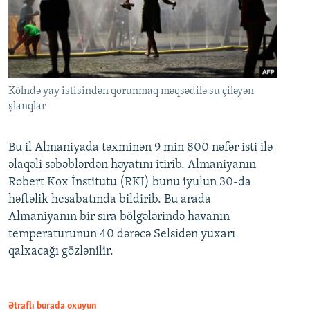
Kölndə yay istisindən qorunmaq məqsədilə su çiləyən
şlanqlar
Bu il Almaniyada təxminən 9 min 800 nəfər isti ilə
əlaqəli səbəblərdən həyatını itirib. Almaniyanın
Robert Kox İnstitutu (RKI) bunu iyulun 30-da
həftəlik hesabatında bildirib. Bu arada
Almaniyanın bir sıra bölgələrində havanın
temperaturunun 40 dərəcə Selsidən yuxarı
qalxacağı gözlənilir.
Ətraflı burada oxuyun