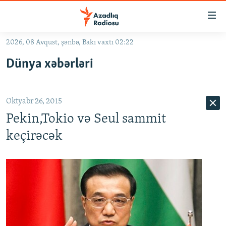
Keçid
linkləri
Əsas
2026, 08 Avqust, şənbə, Bakı vaxtı 02:22
məzmuna
GÜNDƏM
Dünya xəbərləri
qayıt
#İZAHLA
Əsas
KORRUPSIOMETR
naviqasiyaya
Oktyabr 26, 2015
qayıt
#ƏSLINDƏ
Axtarışa
Pekin,Tokio və Seul sammit
FƏRQƏ BAX
keç
keçirəcək
QANUNI DOĞRU
ARAŞDIRMA
MULTIMEDIA
RADIO ARXIV
VIDEO
HAQQIMIZDA
FOTOQALEREYA
OXU ZALI