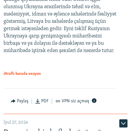
olunmuş Ukrayna ərazilərində təhsil və elm,
mədəniyyət, idman və əyləncə sahələrində fəaliyyət
göstərmiş, Litvaya bu sahələrdə çalışmaq üçün
getmək istəyənlədən gedir. Eyni təklif Rusiyanın
Ukraynaya qarşı genişmiqyaslı müharibəsini
birbaşa və ya dolayısı ilə dəstəkləyən və ya bu
müharibədə iştirak edən şəxsləri də nəzərdə tutur.
Ətraflı burada oxuyun
Paylaş
PDF
VPN-siz açmaq
İyul 27, 2026