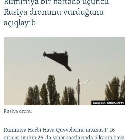
Rumıniya bir həftədə üçüncü
Rusiya dronunu vurduğunu
açıqlayıb
Rusiya dronu
Rumıniya Hərbi Hava Qüvvələrinə məxsus F-16
qırıcısı iyulun 26-da səhər saatlarında ölkənin hava