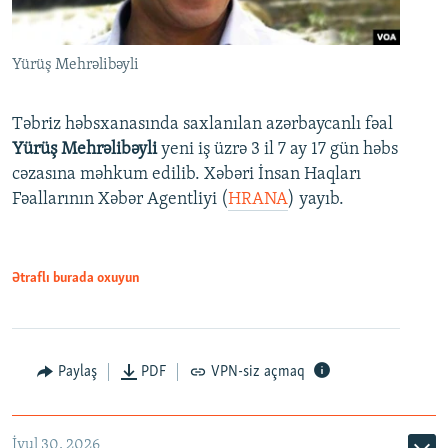
Yürüş Mehrəlibəyli
Təbriz həbsxanasında saxlanılan azərbaycanlı fəal
Yürüş Mehrəlibəyli
yeni iş üzrə 3 il 7 ay 17 gün həbs
cəzasına məhkum edilib. Xəbəri İnsan Haqları
Fəallarının Xəbər Agentliyi (
HRANA
) yayıb.
Ətraflı burada oxuyun
Paylaş
PDF
VPN-siz açmaq
İyul 30, 2026