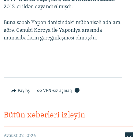
2012-ci ildən dayandırılmışdı.
Buna səbəb Yapon dənizindəki mübahisəli adalara
görə, Cənubi Koreya ilə Yaponiya arasında
münasibətlərin gəreginləşməsi olmuşdu.
Paylaş
VPN-siz açmaq
Bütün xəbərləri izləyin
Avqust 07, 2026