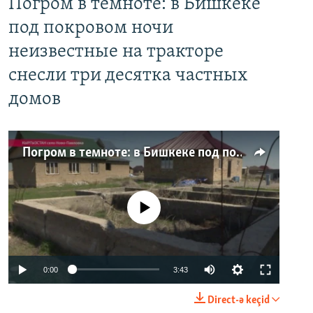
Погром в темноте: в Бишкеке
под покровом ночи
неизвестные на тракторе
снесли три десятка частных
домов
Погром в темноте: в Бишкеке под покровом ночи неизвестные на тракторе снесли три десятка частных домов
No media source currently available
0:00
3:43
Direct-ə keçid