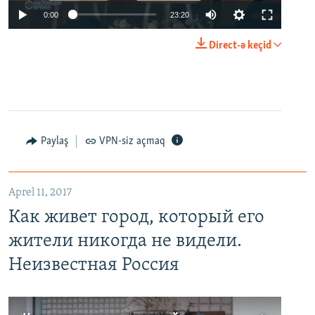
0:00
23:20
Direct-ə keçid
Paylaş
VPN-siz açmaq
Aprel 11, 2017
Как живет город, который его
жители никогда не видели.
Неизвестная Россия