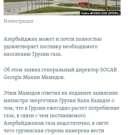
İNFOQRAFIKA
AZƏRBAYCAN ƏDƏBIYYATI KITABXANASI
MISSIYAMIZ
BIZI IZLƏ
KARIKATURA
İSLAM VƏ DEMOKRATIYA
PEŞƏ ETIKASI VƏ JURNALISTIKA STANDARTLARIMIZ
Иллюстрация
İZ - MƏDƏNIYYƏT PROQRAMI
MATERIALLARIMIZDAN ISTIFADƏ
AZADLIQRADIOSU MOBIL TELEFONUNUZDA
RFE/RL-in bütün saytları
Азербайджан может и почти полностью
удовлетворяет поставку необходимого
BIZIMLƏ ƏLAQƏ
населению Грузии газа.
XƏBƏR BÜLLETENLƏRIMIZ
Об этом заявил генеральный директор SOCAR
Georgia Махин Мамедов.
Этим Мамедов ответил на недавнее заявление
министра энергетики Грузии Кахи Каладзе о
том, что в Грузии ежегодно растет потребление
газа, в связи с чем поставляемого
Азербайджаном газа недостаточно, в свете
чего грузинская сторона намерена вести