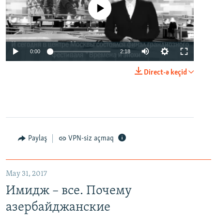
No media source currently available
0:00
2:18
Direct-ə keçid
Paylaş
VPN-siz açmaq
May 31, 2017
Имидж – все. Почему
азербайджанские