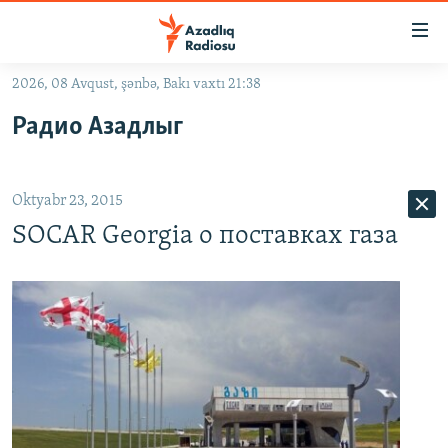
Keçid
linkləri
Əsas
2026, 08 Avqust, şənbə, Bakı vaxtı 21:38
məzmuna
GÜNDƏM
Радио Азадлыг
qayıt
#İZAHLA
Əsas
KORRUPSIOMETR
naviqasiyaya
Oktyabr 23, 2015
qayıt
#ƏSLINDƏ
Axtarışa
SOCAR Georgia о поставках газа
FƏRQƏ BAX
keç
QANUNI DOĞRU
ARAŞDIRMA
MULTIMEDIA
RADIO ARXIV
VIDEO
HAQQIMIZDA
FOTOQALEREYA
OXU ZALI