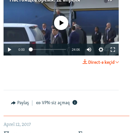
Настоящее Время. 12 апреля
No media source currently available
0:00
24:06
Direct-ə keçid
Paylaş
VPN-siz açmaq
Aprel 12, 2017