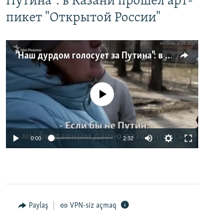
Путина": в Казани прошел арт-
пикет "Открытой России"
"Наш дурдом голосует за Путина": в Казани прошел арт-пикет "Открытой России"
No media source currently available
0:00
2:32
Paylaş
VPN-siz açmaq