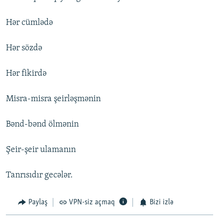
Hər cümlədə
Hər sözdə
Hər fikirdə
Misra-misra şeirləşmənin
Bənd-bənd ölmənin
Şeir-şeir ulamanın
Tanrısıdır gecələr.
Paylaş
VPN-siz açmaq
Bizi izlə