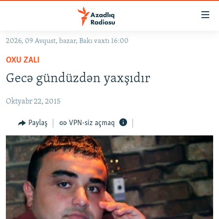
Keçid
linkləri
Əsas
2026, 09 Avqust, bazar, Bakı vaxtı 16:00
məzmuna
GÜNDƏM
OXU ZALI
qayıt
#İZAHLA
Əsas
Gecə gündüzdən yaxşıdır
KORRUPSIOMETR
naviqasiyaya
qayıt
Oktyabr 22, 2015
#ƏSLINDƏ
Axtarışa
FƏRQƏ BAX
Paylaş
VPN-siz açmaq
keç
QANUNI DOĞRU
ARAŞDIRMA
MULTIMEDIA
RADIO ARXIV
VIDEO
HAQQIMIZDA
FOTOQALEREYA
OXU ZALI