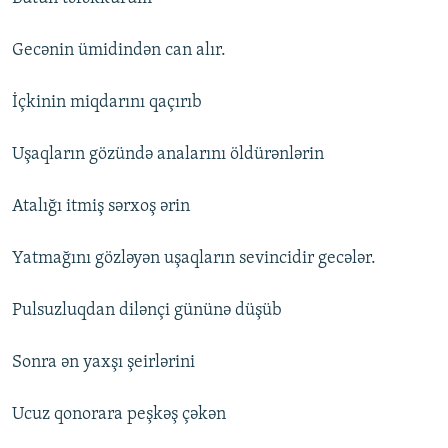
Gecənin ümidindən can alır.
İçkinin miqdarını qaçırıb
Uşaqların gözündə analarını öldürənlərin
Atalığı itmiş sərxoş ərin
Yatmağını gözləyən uşaqların sevincidir gecələr.
Pulsuzluqdan dilənçi gününə düşüb
Sonra ən yaxşı şeirlərini
Ucuz qonorara peşkəş çəkən