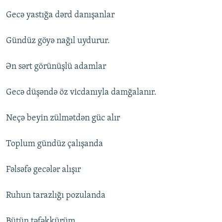
Gecə yastığa dərd danışanlar
Gündüz göyə nağıl uydurur.
Ən sərt görünüşlü adamlar
Gecə düşəndə öz vicdanıyla damğalanır.
Neçə beyin zülmətdən güc alır
Toplum gündüz çalışanda
Fəlsəfə gecələr alışır
Ruhun tarazlığı pozulanda
Bütün təfəkkürüm