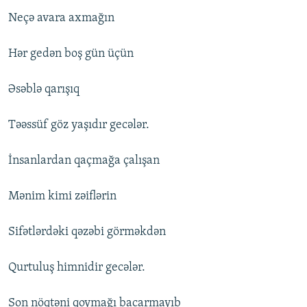
Neçə avara axmağın
Hər gedən boş gün üçün
Əsəblə qarışıq
Təəssüf göz yaşıdır gecələr.
İnsanlardan qaçmağa çalışan
Mənim kimi zəiflərin
Sifətlərdəki qəzəbi görməkdən
Qurtuluş himnidir gecələr.
Son nöqtəni qoymağı bacarmayıb