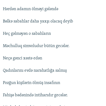
Hərdən adamın ölməyi gələndə
Bəlkə sabahlar daha yaxşı olacaq deyib
Heç gəlməyən o sabahların
Məchulluq simvoludur bütün gecələr.
Neçə gənci xəstə edən
Qadınlarını evdə narahatlığa salmış
Pozğun kişilərin ölmüş insafının
Fahişə bədənində intiharıdır gecələr.