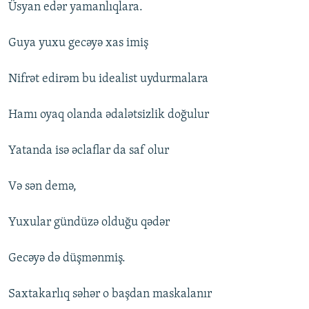
Üsyan edər yamanlıqlara.
Guya yuxu gecəyə xas imiş
Nifrət edirəm bu idealist uydurmalara
Hamı oyaq olanda ədalətsizlik doğulur
Yatanda isə əclaflar da saf olur
Və sən demə,
Yuxular gündüzə olduğu qədər
Gecəyə də düşmənmiş.
Saxtakarlıq səhər o başdan maskalanır