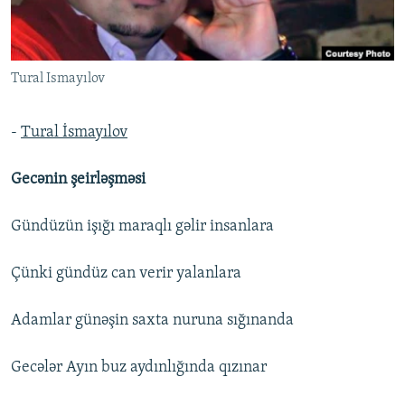
İNFOQRAFIKA
AZƏRBAYCAN ƏDƏBIYYATI KITABXANASI
MISSIYAMIZ
BIZI IZLƏ
KARIKATURA
İSLAM VƏ DEMOKRATIYA
PEŞƏ ETIKASI VƏ JURNALISTIKA STANDARTLARIMIZ
Tural Ismayılov
İZ - MƏDƏNIYYƏT PROQRAMI
MATERIALLARIMIZDAN ISTIFADƏ
AZADLIQRADIOSU MOBIL TELEFONUNUZDA
RFE/RL-in bütün saytları
-
Tural İsmayılov
BIZIMLƏ ƏLAQƏ
Gecənin şeirləşməsi
XƏBƏR BÜLLETENLƏRIMIZ
Gündüzün işığı maraqlı gəlir insanlara
Çünki gündüz can verir yalanlara
Adamlar günəşin saxta nuruna sığınanda
Gecələr Ayın buz aydınlığında qızınar