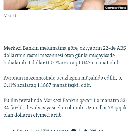
İNFOQRAFIKA
AZƏRBAYCAN ƏDƏBIYYATI KITABXANASI
MISSIYAMIZ
BIZI IZLƏ
Manat
KARIKATURA
İSLAM VƏ DEMOKRATIYA
PEŞƏ ETIKASI VƏ JURNALISTIKA STANDARTLARIMIZ
İZ - MƏDƏNIYYƏT PROQRAMI
MATERIALLARIMIZDAN ISTIFADƏ
-
AZADLIQRADIOSU MOBIL TELEFONUNUZDA
RFE/RL-in bütün saytları
BIZIMLƏ ƏLAQƏ
Mərkəzi Bankın məlumatına görə, oktyabrın 22-də ABŞ
dollarının rəsmi məzənnəsi ötən günlə müqayisədə
XƏBƏR BÜLLETENLƏRIMIZ
bahalanıb. 1 dollar 0.01% artaraq 1.0475 manat olub.
Avronun məzənnəsində ucuzlaşma müşahidə edilir, o,
0.11% azalaraq 1.1887 manat təşkil edir.
Bu ilin fevralında Mərkəzi Bankın qərarı ilə manatın 33-
34 faizlik devalvasiyası elan olunub. Uzun illər 78 qəpik
olan dolların qiyməti artıb.