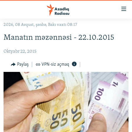
Keçid
linkləri
Əsas
2026, 08 Avqust, şənbə, Bakı vaxtı 08:17
məzmuna
GÜNDƏM
Manatın məzənnəsi - 22.10.2015
qayıt
#İZAHLA
Əsas
Oktyabr 22, 2015
KORRUPSIOMETR
naviqasiyaya
qayıt
#ƏSLINDƏ
Paylaş
VPN-siz açmaq
Axtarışa
FƏRQƏ BAX
keç
QANUNI DOĞRU
ARAŞDIRMA
MULTIMEDIA
RADIO ARXIV
VIDEO
HAQQIMIZDA
FOTOQALEREYA
OXU ZALI