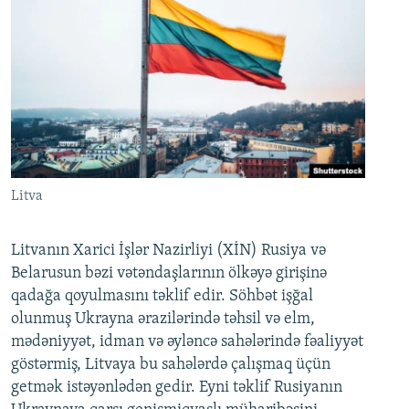
Litva
Litvanın Xarici İşlər Nazirliyi (XİN) Rusiya və
Belarusun bəzi vətəndaşlarının ölkəyə girişinə
qadağa qoyulmasını təklif edir. Söhbət işğal
olunmuş Ukrayna ərazilərində təhsil və elm,
mədəniyyət, idman və əyləncə sahələrində fəaliyyət
göstərmiş, Litvaya bu sahələrdə çalışmaq üçün
getmək istəyənlədən gedir. Eyni təklif Rusiyanın