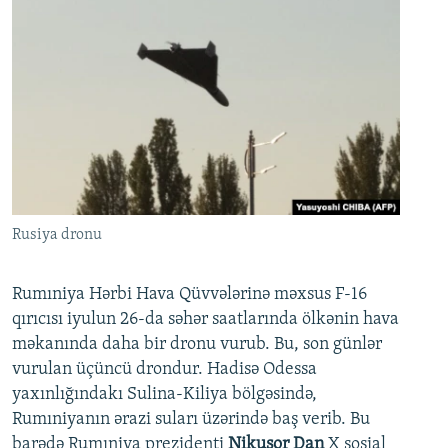
Rusiya dronu
Rumıniya Hərbi Hava Qüvvələrinə məxsus F-16
qırıcısı iyulun 26-da səhər saatlarında ölkənin hava
məkanında daha bir dronu vurub. Bu, son günlər
vurulan üçüncü drondur. Hadisə Odessa
yaxınlığındakı Sulina-Kiliya bölgəsində,
Rumıniyanın ərazi suları üzərində baş verib. Bu
barədə Rumıniya prezidenti
Nikuşor Dan
X sosial