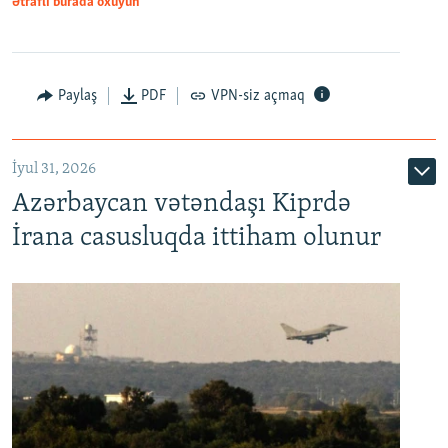
Ətraflı burada oxuyun
Paylaş
PDF
VPN-siz açmaq
İyul 31, 2026
Azərbaycan vətəndaşı Kiprdə
İrana casusluqda ittiham olunur