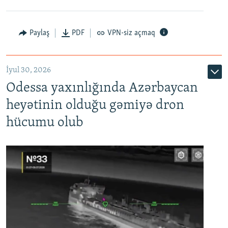
Paylaş
PDF
VPN-siz açmaq
İyul 30, 2026
Odessa yaxınlığında Azərbaycan
heyətinin olduğu gəmiyə dron
hücumu olub