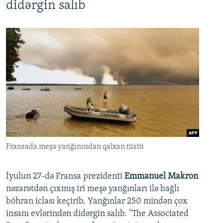
didərgin salıb
Fransada meşə yanğınından qalxan tüstü
İyulun 27-də Fransa prezidenti
Emmanuel Makron
nəzarətdən çıxmış iri meşə yanğınları ilə bağlı
böhran iclası keçirib. Yanğınlar 250 mindən çox
insanı evlərindən didərgin salıb. "The Associated