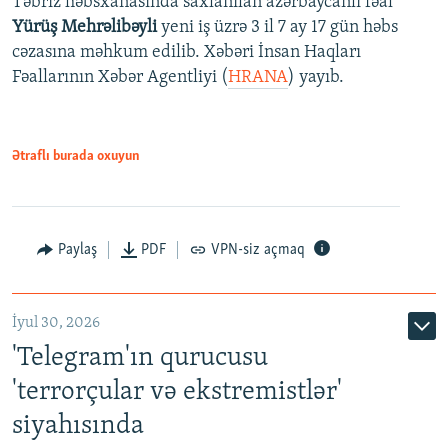
Təbriz həbsxanasında saxlanılan azərbaycanlı fəal
Yürüş Mehrəlibəyli
yeni iş üzrə 3 il 7 ay 17 gün həbs
cəzasına məhkum edilib. Xəbəri İnsan Haqları
Fəallarının Xəbər Agentliyi (
HRANA
) yayıb.
Ətraflı burada oxuyun
Paylaş
PDF
VPN-siz açmaq
İyul 30, 2026
'Telegram'ın qurucusu
'terrorçular və ekstremistlər'
siyahısında