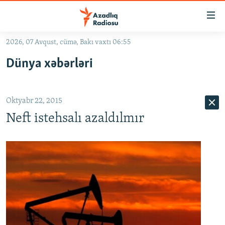
Keçid
linkləri
Əsas
2026, 07 Avqust, cümə, Bakı vaxtı 06:55
məzmuna
GÜNDƏM
Dünya xəbərləri
qayıt
#İZAHLA
Əsas
KORRUPSIOMETR
naviqasiyaya
Oktyabr 22, 2015
qayıt
#ƏSLINDƏ
Axtarışa
Neft istehsalı azaldılmır
FƏRQƏ BAX
keç
QANUNI DOĞRU
ARAŞDIRMA
MULTIMEDIA
RADIO ARXIV
VIDEO
HAQQIMIZDA
FOTOQALEREYA
OXU ZALI