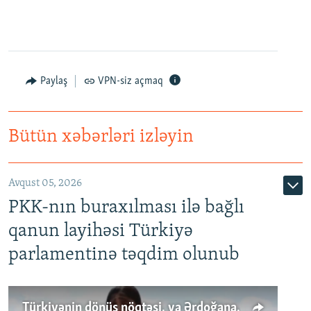
Paylaş
VPN-siz açmaq
Bütün xəbərləri izləyin
Avqust 05, 2026
PKK-nın buraxılması ilə bağlı
qanun layihəsi Türkiyə
parlamentinə təqdim olunub
Türkiyənin dönüş nöqtəsi, ya Ərdoğana üçüncü şans: PKK ilə qəfil barışıq nə deməkdir?