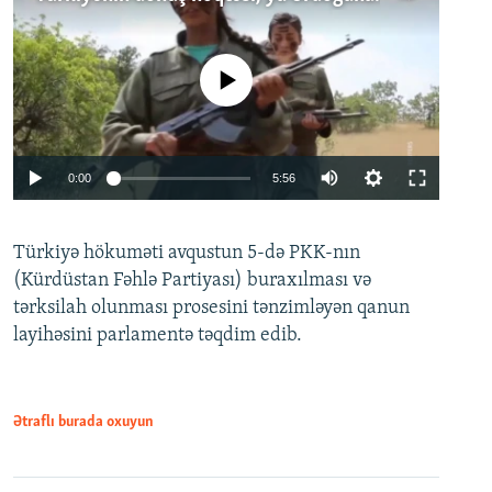
No media source currently available
Auto
0:00
5:56
240p
Türkiyə hökuməti avqustun 5-də PKK-nın
360p
(Kürdüstan Fəhlə Partiyası) buraxılması və
480p
Auto
240p
360p
480p
tərksilah olunması prosesini tənzimləyən qanun
720p
layihəsini parlamentə təqdim edib.
720p
1080p
1080p
Ətraflı burada oxuyun