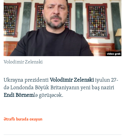
Volodimir Zelenski
Ukrayna prezidenti
Volodimir Zelenski
iyulun 27-
də Londonda Böyük Britaniyanın yeni baş naziri
Endi Börnem
lə görüşəcək.
Ətraflı burada oxuyun