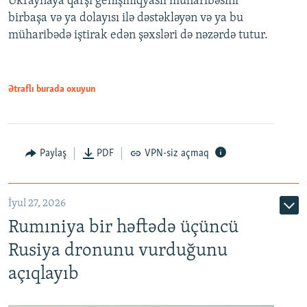
Ukraynaya qarşı genişmiqyaslı müharibəsini
birbaşa və ya dolayısı ilə dəstəkləyən və ya bu
müharibədə iştirak edən şəxsləri də nəzərdə tutur.
Ətraflı burada oxuyun
Paylaş
PDF
VPN-siz açmaq
İyul 27, 2026
Rumıniya bir həftədə üçüncü
Rusiya dronunu vurduğunu
açıqlayıb