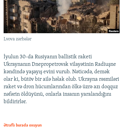
Lvova zərbələr
İyulun 30-da Rusiyanın ballistik raketi
Ukraynanın Dnepropetrovsk vilayətinin Radiuşne
kəndində yaşayış evini vurub. Nəticədə, demək
olar ki, bütöv bir ailə həlak olub. Ukrayna rəsmiləri
raket və dron hücumlarından ölkə üzrə azı doqquz
nəfərin öldüyünü, onlarla insanın yaralandığını
bildirirlər.
Ətraflı burada oxuyun