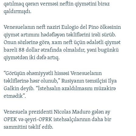
qatılmaq qərarı verməsi neftin qiymətini biraz
qaldırmışdı.
Venesuelanın neft naziri Eulogio del Pino ölkəsinin
qiymət artımını hədəfləyən təkliflərini irəli sürüb.
Onun sözlərinə görə, xam neft üçün ədalətli qiymət
bareli 88 dollar ətrafında olmalıdır, yəni bugünkü
qiymətdən iki dəfə artıq.
“Görüşün əhəmiyyətli hissəsi Venesuelanın
təkliflərinə həsr olunub,” Rusiyanın təmsilçisi Ilya
Galkin deyib. “İstehsalın azaldılmasını müzakirə
etmədik”.
Venesuela prezidenti Nicolas Maduro gələn ay
OPEK və qeyri-OPRK istehsalçılarının daha bir
sammitini təklif edib.