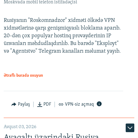
Moskvada mobil telefon istifadəçisi
Rusiyanın "Roskomnadzor" xidməti ölkədə VPN
xidmətlərinə qarşı genişmiqyaslı bloklama aparıb.
20-dən çox populyar hostinq provayderinin IP
ünvanları məhdudlaşdırılıb. Bu barədə "Eksployt"
və "Agentstvo" Telegram kanalları məlumat yayıb.
Ətraflı burada oxuyun
Paylaş
PDF
VPN-siz açmaq
Avqust 03, 2026
Ayaqaltı üzərindəki Rusiya