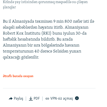
Kölndə yay istisindən qorunmaq məqsədilə su çiləyən
şlanqlar
Bu il Almaniyada təxminən 9 min 800 nəfər isti ilə
əlaqəli səbəblərdən həyatını itirib. Almaniyanın
Robert Kox İnstitutu (RKI) bunu iyulun 30-da
həftəlik hesabatında bildirib. Bu arada
Almaniyanın bir sıra bölgələrində havanın
temperaturunun 40 dərəcə Selsidən yuxarı
qalxacağı gözlənilir.
Ətraflı burada oxuyun
Paylaş
PDF
VPN-siz açmaq