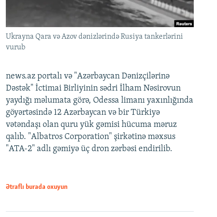
Ukrayna Qara və Azov dənizlərində Rusiya tankerlərini
vurub
news.az portalı və "Azərbaycan Dənizçilərinə
Dəstək" İctimai Birliyinin sədri İlham Nəsirovun
yaydığı məlumata görə, Odessa limanı yaxınlığında
göyərtəsində 12 Azərbaycan və bir Türkiyə
vətəndaşı olan quru yük gəmisi hücuma məruz
qalıb. "Albatros Corporation" şirkətinə məxsus
"ATA-2" adlı gəmiyə üç dron zərbəsi endirilib.
Ətraflı burada oxuyun