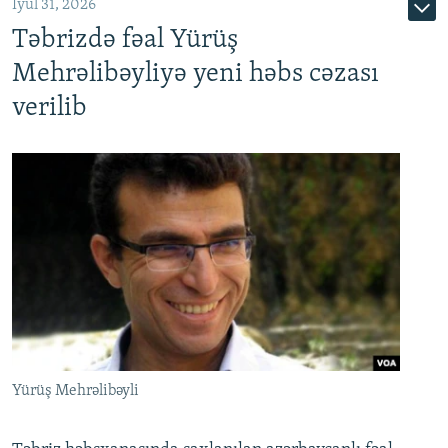
İyul 31, 2026
Təbrizdə fəal Yürüş
Mehrəlibəyliyə yeni həbs cəzası
verilib
Yürüş Mehrəlibəyli