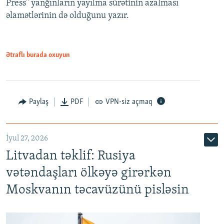
Press" yanğınların yayılma sürətinin azalması
əlamətlərinin də olduğunu yazır.
Ətraflı burada oxuyun
Paylaş
PDF
VPN-siz açmaq
İyul 27, 2026
Litvadan təklif: Rusiya
vətəndaşları ölkəyə girərkən
Moskvanın təcavüzünü pisləsin