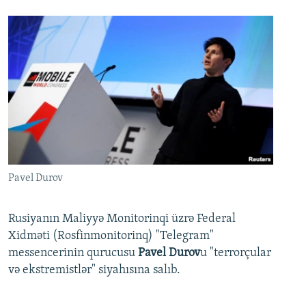
Pavel Durov
Rusiyanın Maliyyə Monitorinqi üzrə Federal
Xidməti (Rosfinmonitorinq) "Telegram"
messencerinin qurucusu
Pavel Durov
u "terrorçular
və ekstremistlər" siyahısına salıb.