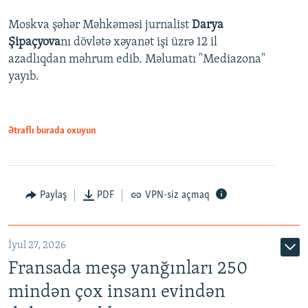
Moskva şəhər Məhkəməsi jurnalist
Darya
Şipaçyova
nı dövlətə xəyanət işi üzrə 12 il
azadlıqdan məhrum edib. Məlumatı "Mediazona"
yayıb.
Ətraflı burada oxuyun
Paylaş
PDF
VPN-siz açmaq
İyul 27, 2026
Fransada meşə yanğınları 250
mindən çox insanı evindən