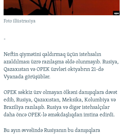
İNFOQRAFIKA
AZƏRBAYCAN ƏDƏBIYYATI KITABXANASI
MISSIYAMIZ
BIZI IZLƏ
KARIKATURA
İSLAM VƏ DEMOKRATIYA
PEŞƏ ETIKASI VƏ JURNALISTIKA STANDARTLARIMIZ
Foto illüstrasiya
İZ - MƏDƏNIYYƏT PROQRAMI
MATERIALLARIMIZDAN ISTIFADƏ
AZADLIQRADIOSU MOBIL TELEFONUNUZDA
RFE/RL-in bütün saytları
-
BIZIMLƏ ƏLAQƏ
Neftin qiymətini qaldırmaq üçün istehsalın
XƏBƏR BÜLLETENLƏRIMIZ
azaldılması üzrə razılaşma əldə olunmayıb. Rusiya,
Qazaxıstan və OPEK üzvləri oktyabrın 21-də
Vyanada görüşüblər.
OPEK səkkiz üzv olmayan ölkəni danışıqlara dəvət
edib, Rusiya, Qazaxıstan, Meksika, Kolumbiya və
Braziliya razılaşıb. Rusiya və digər istehsalçılar
daha öncə OPEK-lə əməkdaşlıqdan imtina edirdi.
Bu ayın əvvəlində Rusiyanın bu danışıqlara