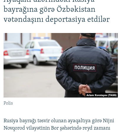
bayrağına görə Özbəkistan
vətəndaşını deportasiya etdilər
Polis
Rusiya bayrağı təsvir olunan ayaqaltıya görə Nijni
Novqorod vilayətinin Bor şəhərində reyd zamanı