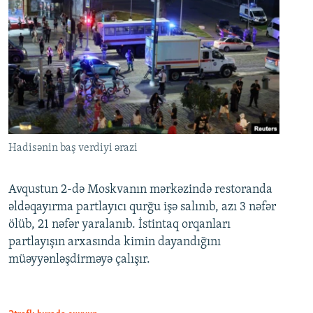
Hadisənin baş verdiyi ərazi
Avqustun 2-də Moskvanın mərkəzində restoranda
əldəqayırma partlayıcı qurğu işə salınıb, azı 3 nəfər
ölüb, 21 nəfər yaralanıb. İstintaq orqanları
partlayışın arxasında kimin dayandığını
müəyyənləşdirməyə çalışır.