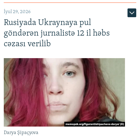
İyul 29, 2026
Rusiyada Ukraynaya pul
göndərən jurnalistə 12 il həbs
cəzası verilib
Darya Şipaçyova