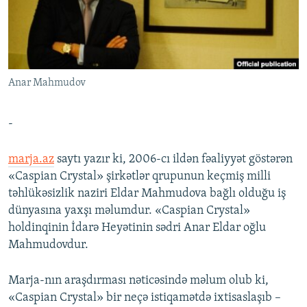
İNFOQRAFIKA
AZƏRBAYCAN ƏDƏBIYYATI KITABXANASI
MISSIYAMIZ
BIZI IZLƏ
KARIKATURA
İSLAM VƏ DEMOKRATIYA
PEŞƏ ETIKASI VƏ JURNALISTIKA STANDARTLARIMIZ
İZ - MƏDƏNIYYƏT PROQRAMI
MATERIALLARIMIZDAN ISTIFADƏ
Anar Mahmudov
AZADLIQRADIOSU MOBIL TELEFONUNUZDA
RFE/RL-in bütün saytları
BIZIMLƏ ƏLAQƏ
-
XƏBƏR BÜLLETENLƏRIMIZ
marja.az
saytı yazır ki, 2006-cı ildən fəaliyyət göstərən
«Caspian Crystal» şirkətlər qrupunun keçmiş milli
təhlükəsizlik naziri Eldar Mahmudova bağlı olduğu iş
dünyasına yaxşı məlumdur. «Caspian Crystal»
holdinqinin İdarə Heyətinin sədri Anar Eldar oğlu
Mahmudovdur.
Marja-nın araşdırması nəticəsində məlum olub ki,
«Caspian Crystal» bir neçə istiqamətdə ixtisaslaşıb –