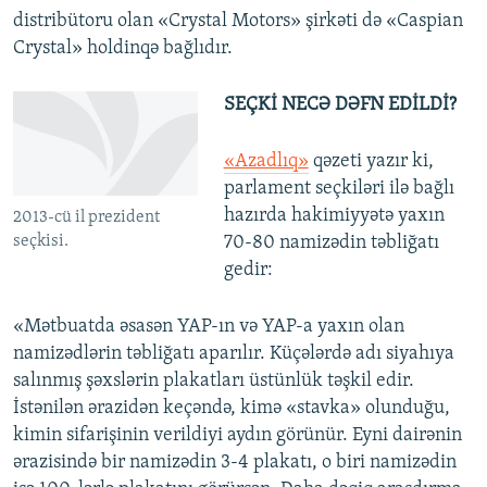
distribütoru olan «Crystal Motors» şirkəti də «Caspian
Crystal» holdinqə bağlıdır.
SEÇKİ NECƏ DƏFN EDİLDİ?
«Azadlıq»
qəzeti yazır ki,
parlament seçkiləri ilə bağlı
hazırda hakimiyyətə yaxın
2013-cü il prezident
seçkisi.
70-80 namizədin təbliğatı
gedir:
«Mətbuatda əsasən YAP-ın və YAP-a yaxın olan
namizədlərin təbliğatı aparılır. Küçələrdə adı siyahıya
salınmış şəxslərin plakatları üstünlük təşkil edir.
İstənilən ərazidən keçəndə, kimə «stavka» olunduğu,
kimin sifarişinin verildiyi aydın görünür. Eyni dairənin
ərazisində bir namizədin 3-4 plakatı, o biri namizədin