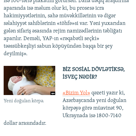
isə 100-lərlə plakatını görürsən. Daha dəqiq araşdırma
aparanda isə məlum olur ki, bu prosesə icra
hakimiyyətlərinin, sahə müvəkkillərinin və digər
səlahiyyət sahiblərinin «töhfə»si var. Yəni yuxarıdan
gələn sifariş əsasında rejim namizədlərinin təbliğatı
aparılır. Deməli, YAP-ın «rəqabətli seçki»
təəssübkeşliyi sabun köpüyündən başqa bir şey
deyilmiş».
BİZ SOSİAL DÖVLƏTİKSƏ,
İSVEÇ NƏDİR?
«Bizim Yol»
qəzeti yazır ki,
Azərbaycanda yeni doğulan
Yeni doğulan körpə.
körpəyə görə müavinət 90,
Ukraynada isə 1800-7140
dollar arasındadır.