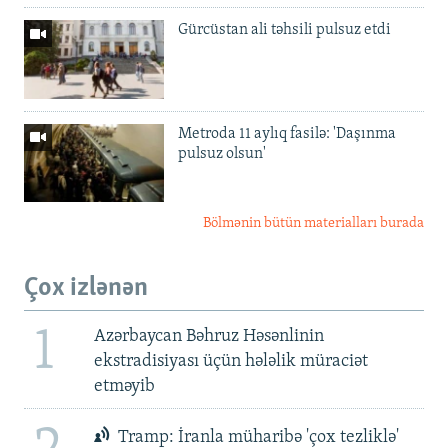
Gürcüstan ali təhsili pulsuz etdi
Metroda 11 aylıq fasilə: 'Daşınma
pulsuz olsun'
Bölmənin bütün materialları burada
Çox izlənən
1
Azərbaycan Bəhruz Həsənlinin
ekstradisiyası üçün hələlik müraciət
etməyib
Tramp: İranla müharibə 'çox tezliklə'