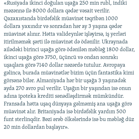
«Rusiyada ikinci doğulan uşağa 250 min rubl, indiki
məzənnə ilə 8000 dollara qədər vəsait verilir.
Qazaxıstanda birdəfəlik müavinət təqribən 1000
dollara yaxındır və sonradan hər ay 3 yaşına qədər
müavinət alınır. Hətta valideynlər işləyirsə, iş yerləri
itirilməmək şərti ilə müavinət də ödənilir. Ukraynada
ailədəki birinci uşağa görə ödənilən məbləğ 1800 dollar,
ikinci uşağa görə 3750, üçüncü və ondan sonrakı
uşaqlara görə 7140 dollar nəzərdə tutulur. Avropaya
gəlincə, burada müavinətlər bizim üçün fantastika kimi
görsənə bilər. Almaniyada hər bir uşağa 3 yaşınadək
ayda 270 avro pul verilir. Uşağın bir yaşından isə onun
adına ipoteka krediti sənədləşdirmək mümkündür.
Fransada hətta uşaq dünyaya gəlməmiş ana uşağa görə
müavinət alır. Britaniyada isə birdəfəlik yardım 500
funt sterlinqdir. Bəzi ərəb ölkələrində isə bu məbləğ düz
20 min dollardan başlayır».