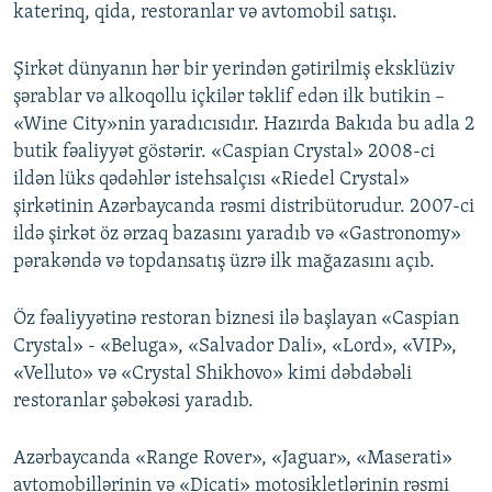
katerinq, qida, restoranlar və avtomobil satışı.
Şirkət dünyanın hər bir yerindən gətirilmiş eksklüziv
şərablar və alkoqollu içkilər təklif edən ilk butikin –
«Wine City»nin yaradıcısıdır. Hazırda Bakıda bu adla 2
butik fəaliyyət göstərir. «Caspian Crystal» 2008-ci
ildən lüks qədəhlər istehsalçısı «Riedel Crystal»
şirkətinin Azərbaycanda rəsmi distribütorudur. 2007-ci
ildə şirkət öz ərzaq bazasını yaradıb və «Gastronomy»
pərakəndə və topdansatış üzrə ilk mağazasını açıb.
Öz fəaliyyətinə restoran biznesi ilə başlayan «Caspian
Crystal» - «Beluga», «Salvador Dali», «Lord», «VIP»,
«Velluto» və «Crystal Shikhovo» kimi dəbdəbəli
restoranlar şəbəkəsi yaradıb.
Azərbaycanda «Range Rover», «Jaguar», «Maserati»
avtomobillərinin və «Dicati» motosikletlərinin rəsmi