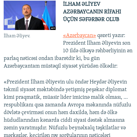
İLHAM ƏLİYEV
AZƏRBAYCANIN RİFAHI
ÜÇÜN SƏFƏRBƏR OLUB
«Azərbaycan»
qəzeti yazır:
İlham Əliyev.
Prezident İlham Əliyevin son
10 ildə ölkəyə rəhbərliyinin ən
parlaq nəticəsi ondan ibarətdir ki, bu gün
Azərbaycantam müstəqil siyasət yürüdən ölkədir:
«Prezident İlham Əliyevin ulu öndər Heydər Əliyevin
təkmil siyasət məktəbində yetişmiş peşəkar diplomat
kimi praqmatik, müasir lider imicinə malik olması, …
respublikanı qısa zamanda Avropa məkanında nüfuzlu
dövlətə çevirməsi onun həm daxildə, həm də ölkə
hüdudlarından kənarda ciddi siyasi dəstək almasına
zəmin yaratmışdır. Nüfuzlu beynəlxalq təşkilatlar və
mərkəzlər, keçirilən rəy sorğularının nəticələri