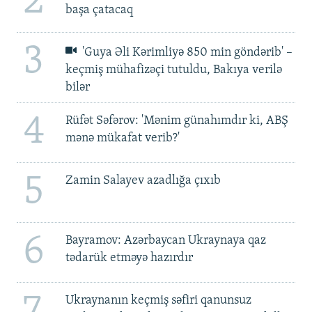
2
başa çatacaq
3
'Guya Əli Kərimliyə 850 min göndərib' –
keçmiş mühafizəçi tutuldu, Bakıya verilə
bilər
4
Rüfət Səfərov: 'Mənim günahımdır ki, ABŞ
mənə mükafat verib?'
5
Zamin Salayev azadlığa çıxıb
6
Bayramov: Azərbaycan Ukraynaya qaz
tədarük etməyə hazırdır
7
Ukraynanın keçmiş səfiri qanunsuz