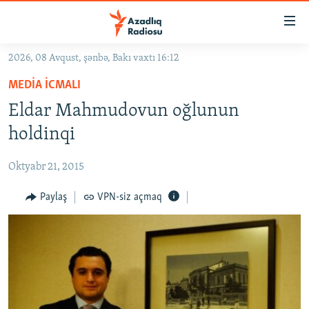
Keçid
linkləri
Əsas
2026, 08 Avqust, şənbə, Bakı vaxtı 16:12
məzmuna
GÜNDƏM
MEDIA ICMALI
qayıt
#İZAHLA
Əsas
Eldar Mahmudovun oğlunun
KORRUPSIOMETR
naviqasiyaya
holdinqi
qayıt
#ƏSLINDƏ
Axtarışa
Oktyabr 21, 2015
FƏRQƏ BAX
keç
QANUNI DOĞRU
Paylaş
VPN-siz açmaq
ARAŞDIRMA
MULTIMEDIA
RADIO ARXIV
VIDEO
HAQQIMIZDA
FOTOQALEREYA
OXU ZALI