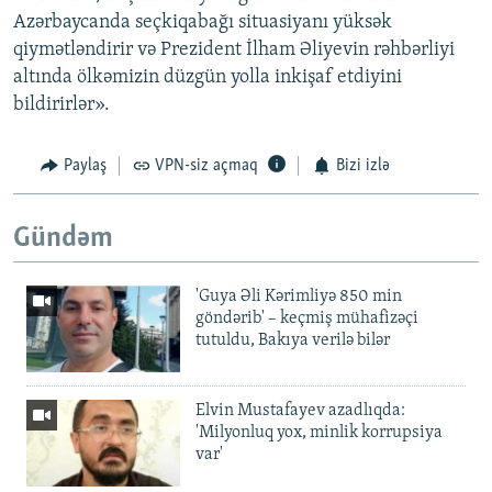
Azərbaycanda seçkiqabağı situasiyanı yüksək
qiymətləndirir və Prezident İlham Əliyevin rəhbərliyi
altında ölkəmizin düzgün yolla inkişaf etdiyini
bildirirlər».
Paylaş
VPN-siz açmaq
Bizi izlə
Gündəm
'Guya Əli Kərimliyə 850 min
göndərib' – keçmiş mühafizəçi
tutuldu, Bakıya verilə bilər
Elvin Mustafayev azadlıqda:
'Milyonluq yox, minlik korrupsiya
var'