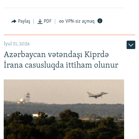
Paylaş
PDF
VPN-siz açmaq
İyul 31, 2026
Azərbaycan vətəndaşı Kiprdə
İrana casusluqda ittiham olunur