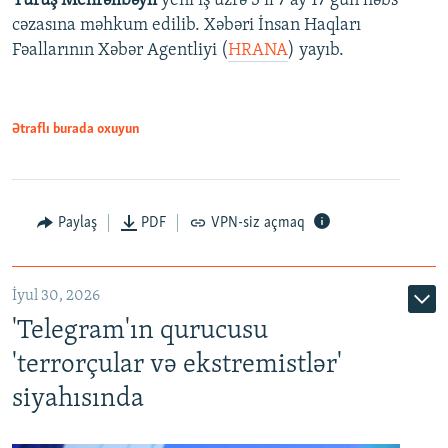
Yürüş Mehrəlibəyli
yeni iş üzrə 3 il 7 ay 17 gün həbs
cəzasına məhkum edilib. Xəbəri İnsan Haqları
Fəallarının Xəbər Agentliyi (
HRANA
) yayıb.
Ətraflı burada oxuyun
Paylaş
PDF
VPN-siz açmaq
İyul 30, 2026
'Telegram'ın qurucusu
'terrorçular və ekstremistlər'
siyahısında