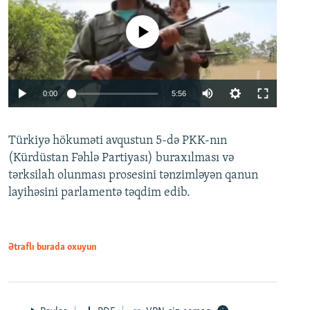
No media source currently available
Auto
0:00
5:56
240p
Türkiyə hökuməti avqustun 5-də PKK-nın
360p
(Kürdüstan Fəhlə Partiyası) buraxılması və
480p
Auto
240p
360p
480p
tərksilah olunması prosesini tənzimləyən qanun
720p
layihəsini parlamentə təqdim edib.
720p
1080p
1080p
Ətraflı burada oxuyun