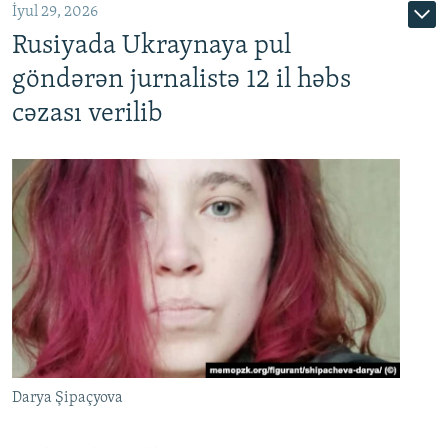
İyul 29, 2026
Rusiyada Ukraynaya pul
göndərən jurnalistə 12 il həbs
cəzası verilib
Darya Şipaçyova