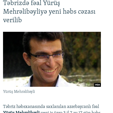
Təbrizdə fəal Yürüş
Mehrəlibəyliyə yeni həbs cəzası
verilib
Yürüş Mehrəlibəyli
Təbriz həbsxanasında saxlanılan azərbaycanlı fəal