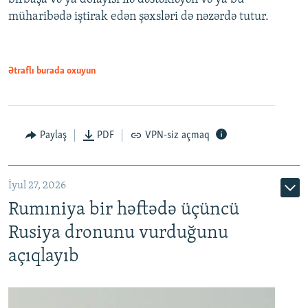
müharibədə iştirak edən şəxsləri də nəzərdə tutur.
Ətraflı burada oxuyun
Paylaş
PDF
VPN-siz açmaq
İyul 27, 2026
Rumıniya bir həftədə üçüncü
Rusiya dronunu vurduğunu
açıqlayıb