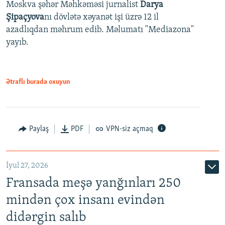
Moskva şəhər Məhkəməsi jurnalist
Darya
Şipaçyova
nı dövlətə xəyanət işi üzrə 12 il
azadlıqdan məhrum edib. Məlumatı "Mediazona"
yayıb.
Ətraflı burada oxuyun
Paylaş
PDF
VPN-siz açmaq
İyul 27, 2026
Fransada meşə yanğınları 250
mindən çox insanı evindən
didərgin salıb