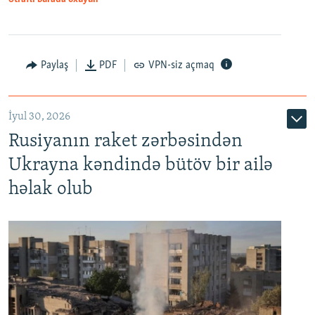
Paylaş
PDF
VPN-siz açmaq
İyul 30, 2026
Rusiyanın raket zərbəsindən
Ukrayna kəndində bütöv bir ailə
həlak olub