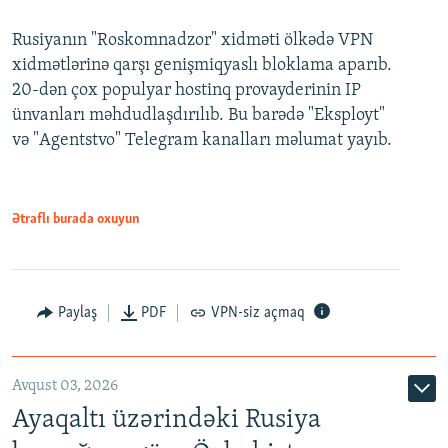
Rusiyanın "Roskomnadzor" xidməti ölkədə VPN
xidmətlərinə qarşı genişmiqyaslı bloklama aparıb.
20-dən çox populyar hostinq provayderinin IP
ünvanları məhdudlaşdırılıb. Bu barədə "Eksployt"
və "Agentstvo" Telegram kanalları məlumat yayıb.
Ətraflı burada oxuyun
Paylaş
PDF
VPN-siz açmaq
Avqust 03, 2026
Ayaqaltı üzərindəki Rusiya