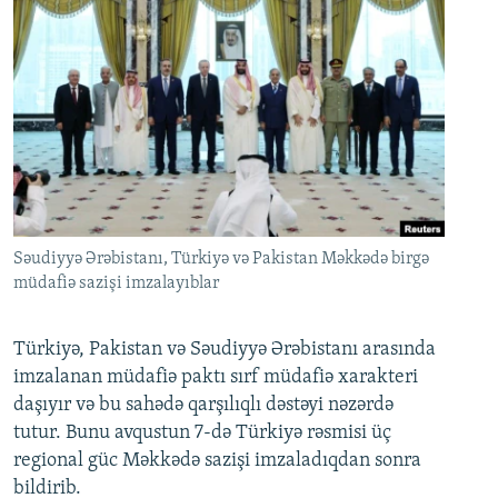
Səudiyyə Ərəbistanı, Türkiyə və Pakistan Məkkədə birgə
müdafiə sazişi imzalayıblar
Türkiyə, Pakistan və Səudiyyə Ərəbistanı arasında
imzalanan müdafiə paktı sırf müdafiə xarakteri
daşıyır və bu sahədə qarşılıqlı dəstəyi nəzərdə
tutur. Bunu avqustun 7-də Türkiyə rəsmisi üç
regional güc Məkkədə sazişi imzaladıqdan sonra
bildirib.