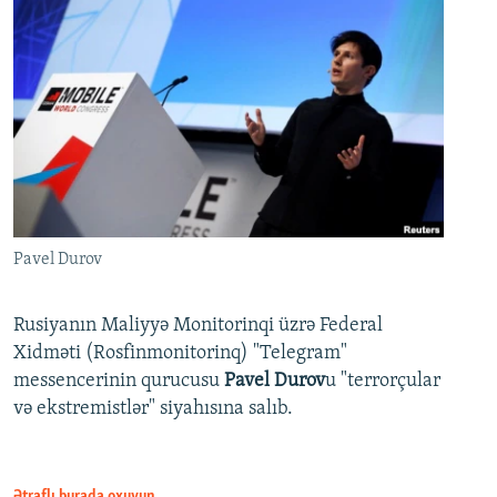
Pavel Durov
Rusiyanın Maliyyə Monitorinqi üzrə Federal
Xidməti (Rosfinmonitorinq) "Telegram"
messencerinin qurucusu
Pavel Durov
u "terrorçular
və ekstremistlər" siyahısına salıb.
Ətraflı burada oxuyun