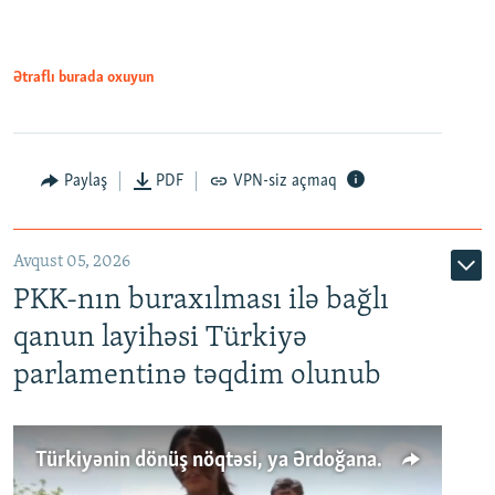
Ətraflı burada oxuyun
Paylaş
PDF
VPN-siz açmaq
Avqust 05, 2026
PKK-nın buraxılması ilə bağlı
qanun layihəsi Türkiyə
parlamentinə təqdim olunub
Türkiyənin dönüş nöqtəsi, ya Ərdoğana üçüncü şans: PKK ilə qəfil barışıq nə deməkdir?