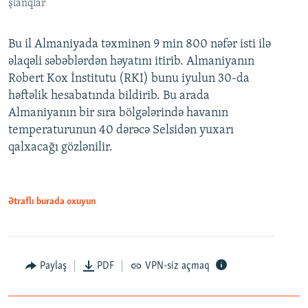
şlanqlar
Bu il Almaniyada təxminən 9 min 800 nəfər isti ilə
əlaqəli səbəblərdən həyatını itirib. Almaniyanın
Robert Kox İnstitutu (RKI) bunu iyulun 30-da
həftəlik hesabatında bildirib. Bu arada
Almaniyanın bir sıra bölgələrində havanın
temperaturunun 40 dərəcə Selsidən yuxarı
qalxacağı gözlənilir.
Ətraflı burada oxuyun
Paylaş
PDF
VPN-siz açmaq