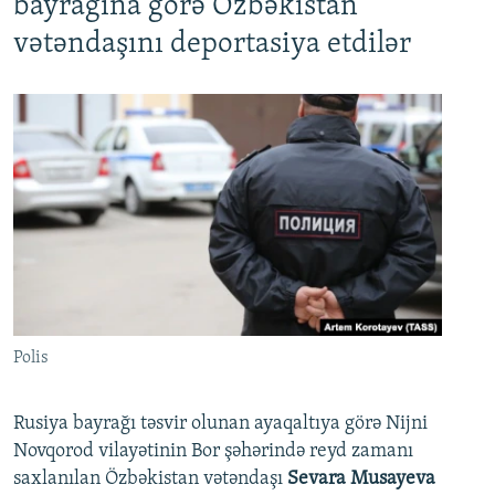
bayrağına görə Özbəkistan
vətəndaşını deportasiya etdilər
Polis
Rusiya bayrağı təsvir olunan ayaqaltıya görə Nijni
Novqorod vilayətinin Bor şəhərində reyd zamanı
saxlanılan Özbəkistan vətəndaşı
Sevara Musayeva