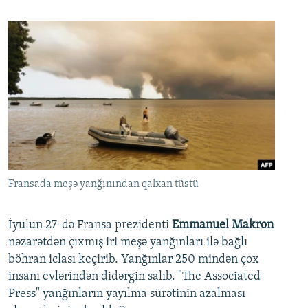
Fransada meşə yanğınından qalxan tüstü
İyulun 27-də Fransa prezidenti
Emmanuel Makron
nəzarətdən çıxmış iri meşə yanğınları ilə bağlı
böhran iclası keçirib. Yanğınlar 250 mindən çox
insanı evlərindən didərgin salıb. "The Associated
Press" yanğınların yayılma sürətinin azalması