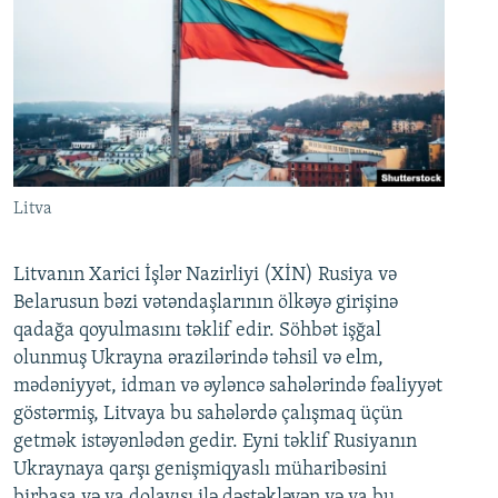
Litva
Litvanın Xarici İşlər Nazirliyi (XİN) Rusiya və
Belarusun bəzi vətəndaşlarının ölkəyə girişinə
qadağa qoyulmasını təklif edir. Söhbət işğal
olunmuş Ukrayna ərazilərində təhsil və elm,
mədəniyyət, idman və əyləncə sahələrində fəaliyyət
göstərmiş, Litvaya bu sahələrdə çalışmaq üçün
getmək istəyənlədən gedir. Eyni təklif Rusiyanın
Ukraynaya qarşı genişmiqyaslı müharibəsini
birbaşa və ya dolayısı ilə dəstəkləyən və ya bu