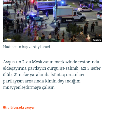
Hadisənin baş verdiyi ərazi
Avqustun 2-də Moskvanın mərkəzində restoranda
əldəqayırma partlayıcı qurğu işə salınıb, azı 3 nəfər
ölüb, 21 nəfər yaralanıb. İstintaq orqanları
partlayışın arxasında kimin dayandığını
müəyyənləşdirməyə çalışır.
Ətraflı burada oxuyun