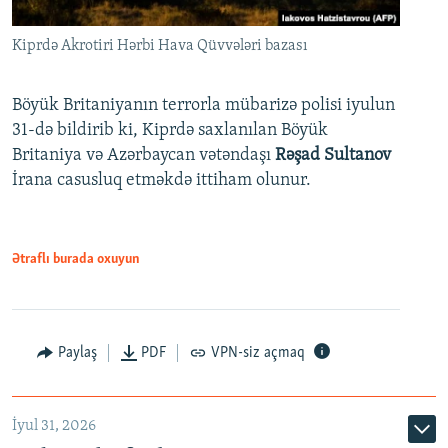
Kiprdə Akrotiri Hərbi Hava Qüvvələri bazası
Böyük Britaniyanın terrorla mübarizə polisi iyulun
31-də bildirib ki, Kiprdə saxlanılan Böyük
Britaniya və Azərbaycan vətəndaşı
Rəşad Sultanov
İrana casusluq etməkdə ittiham olunur.
Ətraflı burada oxuyun
Paylaş
PDF
VPN-siz açmaq
İyul 31, 2026