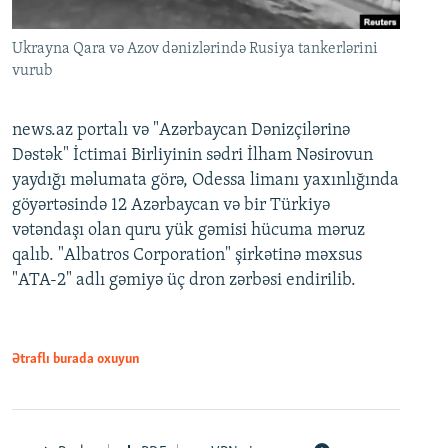
Ukrayna Qara və Azov dənizlərində Rusiya tankerlərini
vurub
news.az portalı və "Azərbaycan Dənizçilərinə
Dəstək" İctimai Birliyinin sədri İlham Nəsirovun
yaydığı məlumata görə, Odessa limanı yaxınlığında
göyərtəsində 12 Azərbaycan və bir Türkiyə
vətəndaşı olan quru yük gəmisi hücuma məruz
qalıb. "Albatros Corporation" şirkətinə məxsus
"ATA-2" adlı gəmiyə üç dron zərbəsi endirilib.
Ətraflı burada oxuyun