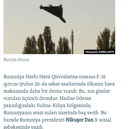
Rusiya dronu
Rumıniya Hərbi Hava Qüvvələrinə məxsus F-16
qırıcısı iyulun 26-da səhər saatlarında ölkənin hava
məkanında daha bir dronu vurub. Bu, son günlər
vurulan üçüncü drondur. Hadisə Odessa
yaxınlığındakı Sulina-Kiliya bölgəsində,
Rumıniyanın ərazi suları üzərində baş verib. Bu
barədə Rumıniya prezidenti
Nikuşor Dan
X sosial
şəbəkəsində yazıb.