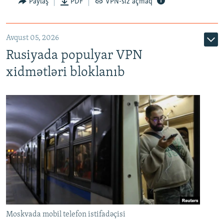
Paylaş
PDF
VPN-siz açmaq
Avqust 05, 2026
Rusiyada populyar VPN
xidmətləri bloklanıb
Moskvada mobil telefon istifadəçisi