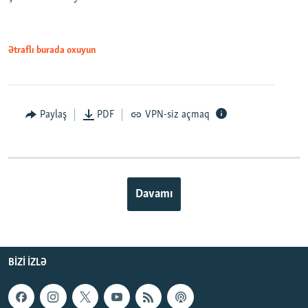
Ətraflı burada oxuyun
Paylaş
PDF
VPN-siz açmaq
Davamı
BIZI IZLƏ