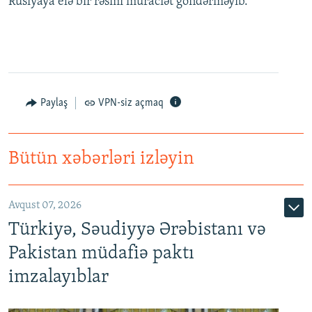
Rusiyaya elə bir rəsmi müraciət göndərməyib.
Paylaş
VPN-siz açmaq
Bütün xəbərləri izləyin
Avqust 07, 2026
Türkiyə, Səudiyyə Ərəbistanı və
Pakistan müdafiə paktı
imzalayıblar