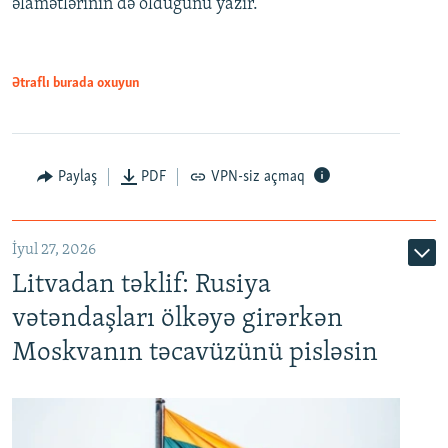
əlamətlərinin də olduğunu yazır.
Ətraflı burada oxuyun
Paylaş
PDF
VPN-siz açmaq
İyul 27, 2026
Litvadan təklif: Rusiya
vətəndaşları ölkəyə girərkən
Moskvanın təcavüzünü pisləsin