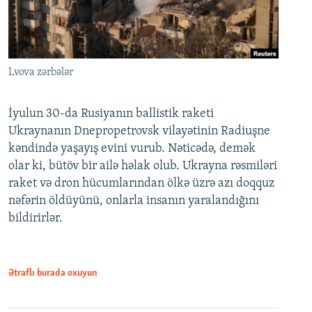
Lvova zərbələr
İyulun 30-da Rusiyanın ballistik raketi
Ukraynanın Dnepropetrovsk vilayətinin Radiuşne
kəndində yaşayış evini vurub. Nəticədə, demək
olar ki, bütöv bir ailə həlak olub. Ukrayna rəsmiləri
raket və dron hücumlarından ölkə üzrə azı doqquz
nəfərin öldüyünü, onlarla insanın yaralandığını
bildirirlər.
Ətraflı burada oxuyun