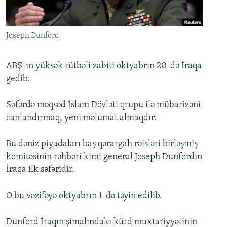
İNFOQRAFIKA
AZƏRBAYCAN ƏDƏBIYYATI KITABXANASI
MISSIYAMIZ
BIZI IZLƏ
KARIKATURA
İSLAM VƏ DEMOKRATIYA
PEŞƏ ETIKASI VƏ JURNALISTIKA STANDARTLARIMIZ
Joseph Dunford
İZ - MƏDƏNIYYƏT PROQRAMI
MATERIALLARIMIZDAN ISTIFADƏ
AZADLIQRADIOSU MOBIL TELEFONUNUZDA
RFE/RL-in bütün saytları
ABŞ-ın yüksək rütbəli zabiti oktyabrın 20-də İraqa
gedib.
BIZIMLƏ ƏLAQƏ
XƏBƏR BÜLLETENLƏRIMIZ
Səfərdə məqsəd İslam Dövləti qrupu ilə mübarizəni
canlandırmaq, yeni məlumat almaqdır.
Bu dəniz piyadaları baş qərargah rəisləri birləşmiş
komitəsinin rəhbəri kimi general Joseph Dunfordın
İraqa ilk səfəridir.
O bu vəzifəyə oktyabrın 1-də təyin edilib.
Dunford İraqın şimalındakı kürd muxtariyyətinin