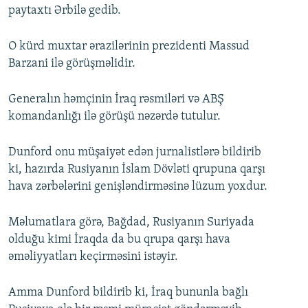
paytaxtı Ərbilə gedib.
O kürd muxtar ərazilərinin prezidenti Massud
Barzani ilə görüşməlidir.
Generalın həmçinin İraq rəsmiləri və ABŞ
komandanlığı ilə görüşü nəzərdə tutulur.
Dunford onu müşaiyət edən jurnalistlərə bildirib
ki, hazırda Rusiyanın İslam Dövləti qrupuna qarşı
hava zərbələrini genişləndirməsinə lüzum yoxdur.
Məlumatlara görə, Bağdad, Rusiyanın Suriyada
olduğu kimi İraqda da bu qrupa qarşı hava
əməliyyatları keçirməsini istəyir.
Amma Dunford bildirib ki, İraq bununla bağlı