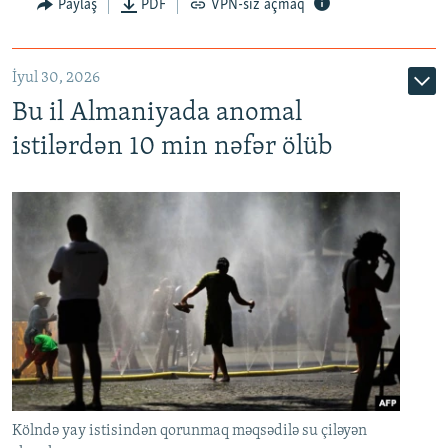
Paylaş
PDF
VPN-siz açmaq
İyul 30, 2026
Bu il Almaniyada anomal
istilərdən 10 min nəfər ölüb
Kölndə yay istisindən qorunmaq məqsədilə su çiləyən