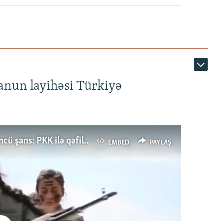
anun layihəsi Türkiyə
Türkiyənin dönüş nöqtəsi, ya Ərdoğana üçüncü şans: PKK ilə qəfil barışıq nə deməkdir?
EMBED
PAYLAŞ