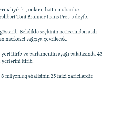
erməliyik ki, onlara, hətta müharibə
 rəhbəri Toni Brunner Frans Pres-ə deyib.
göstərib. Beləliklə seçkinin nəticəsindən asılı
n mərkəzçi sağçıya çevriləcək.
3 yeri itirib və parlamentin aşağı palatasında 43
yerlərini itirib.
8 milyonluq əhalisinin 25 faizi xaricilərdir.