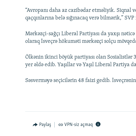
“Avropanı daha az cazibədar etməliyik. Siqnal v
qaçqınlarına belə sığınacaq verə bilmərik,” SVP
Mərkəzçi-sağçı Liberal Partiyası da yaxşı nəticə 
olaraq İsveçrə hökuməti mərkəzçi solçu mövqedə
Ölkənin ikinci böyük partiyası olan Sosialistlər 
yer əldə edib. Yaşıllar və Yaşıl Liberal Partiya da 
Səsverməyə seçicilərin 48 faizi gedib. İsveçrənin 
Paylaş
VPN-siz açmaq