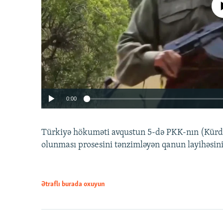
No media source 
0:00
Türkiyə hökuməti avqustun 5-də PKK-nın (Kürdüs
olunması prosesini tənzimləyən qanun layihəsin
Ətraflı burada oxuyun
Auto
240p
720p