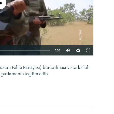
currently available
Auto
5:56
240p
EMBED
PAYLAŞ
tan Fəhlə Partiyası) buraxılması və tərksilah
360p
i parlamentə təqdim edib.
480p
720p
1080p
360p
480p
1080p