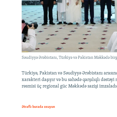
Səudiyyə Ərəbistanı, Türkiyə və Pakistan Məkkədə birg
Türkiyə, Pakistan və Səudiyyə Ərəbistanı arası
xarakteri daşıyır və bu sahədə qarşılıqlı dəstəy
rəsmisi üç regional güc Məkkədə sazişi imzaladı
Ətraflı burada oxuyun