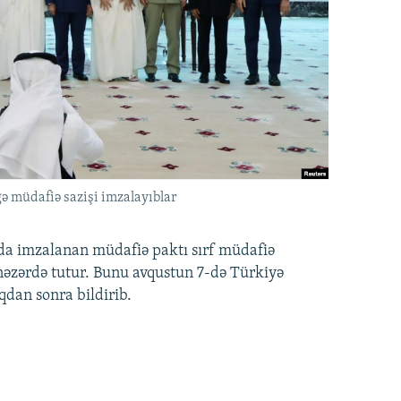
ə müdafiə sazişi imzalayıblar
nda imzalanan müdafiə paktı sırf müdafiə
i nəzərdə tutur. Bunu avqustun 7-də Türkiyə
qdan sonra bildirib.