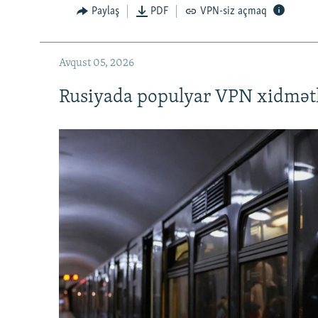
Paylaş
PDF
VPN-siz açmaq
Avqust 05, 2026
Rusiyada populyar VPN xidmətl