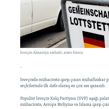
İNFOQRAFIKA
AZƏRBAYCAN ƏDƏBIYYATI KITABXANASI
MISSIYAMIZ
KARIKATURA
İSLAM VƏ DEMOKRATIYA
PEŞƏ ETIKASI VƏ JURNALISTIKA
STANDARTLARIMIZ
İZ - MƏDƏNIYYƏT PROQRAMI
MATERIALLARIMIZDAN ISTIFADƏ
AZADLIQRADIOSU MOBIL TELEFONUNUZDA
BIZIMLƏ ƏLAQƏ
XƏBƏR BÜLLETENLƏRIMIZ
İsveçrə-Almaniya sərhədi, arxiv fotosu
-
İsveçrədə mühacirətə qarşı çıxan mühafizəkar p
seçkilərində ilk dəfə olaraq ən çox səs qazanıb.
Populist İsveçrə Xalq Partiyası (SVP) aşağı pala
mühacirətə, Avropa Birliyinə və İslama qarşı çıxı