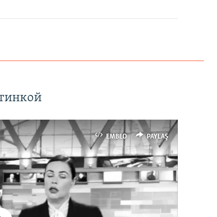
EMBED
PAYLAŞ
ртинкой
EMBED
PAYLAŞ