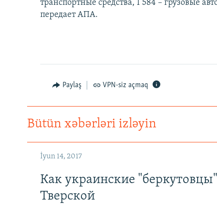
транспортные средства, 1 584 – грузовые ав
передает АПА.
Paylaş
VPN-siz açmaq
Bütün xəbərləri izləyin
İyun 14, 2017
Как украинские "беркутовцы
Тверской