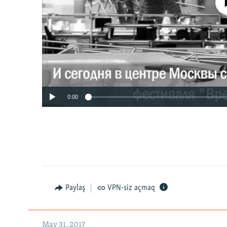
No media source 
0:00
Paylaş
VPN-siz açmaq
May 31, 2017