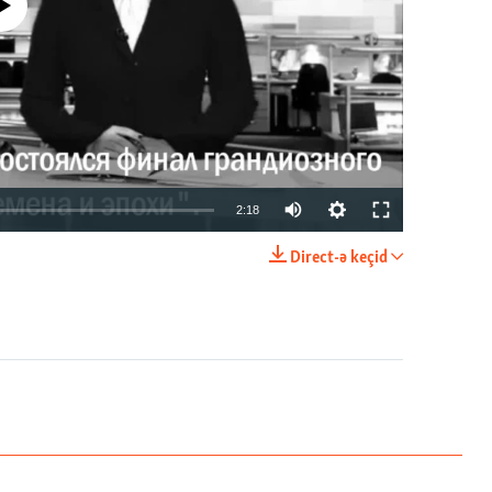
currently available
2:18
Direct-ə keçid
EMBED
PAYLAŞ