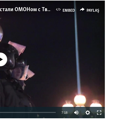
Как украинские "беркутовцы" с Майдана стали ОМОНом с Тверской
EMBED
PAYLAŞ
currently available
7:18