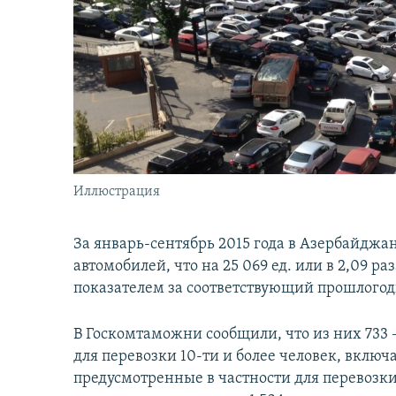
İNFOQRAFIKA
AZƏRBAYCAN ƏDƏBIYYATI KITABXANASI
MISSIYAMIZ
KARIKATURA
İSLAM VƏ DEMOKRATIYA
PEŞƏ ETIKASI VƏ JURNALISTIKA
STANDARTLARIMIZ
İZ - MƏDƏNIYYƏT PROQRAMI
MATERIALLARIMIZDAN ISTIFADƏ
AZADLIQRADIOSU MOBIL TELEFONUNUZDA
BIZIMLƏ ƏLAQƏ
XƏBƏR BÜLLETENLƏRIMIZ
Иллюстрация
За январь-сентябрь 2015 года в Азербайджа
автомобилей, что на 25 069 ед. или в 2,09 
показателем за соответствующий прошлогод
В Госкомтаможни сообщили, что из них 733 
для перевозки 10-ти и более человек, включа
предусмотренные в частности для перевозк