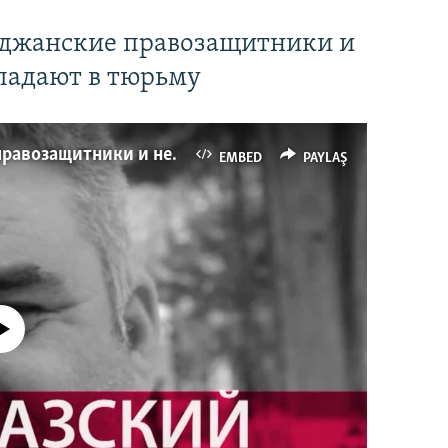
йджанские правозащитники и
падают в тюрьму
Имидж – все. Почему азербайджанские правозащитники и независимые журналисты попадают в тюрьму
EMBED
PAYLAŞ
currently available